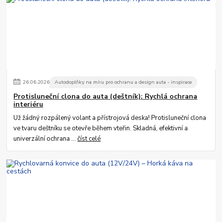
26
.
06
.
2026
Autodoplňky na míru pro ochranu a design auta - inspirace
Protisluneční clona do auta (deštník): Rychlá ochrana
interiéru
Už žádný rozpálený volant a přístrojová deska! Protisluneční clona
ve tvaru deštníku se otevře během vteřin. Skladná, efektivní a
univerzální ochrana ...
číst celé