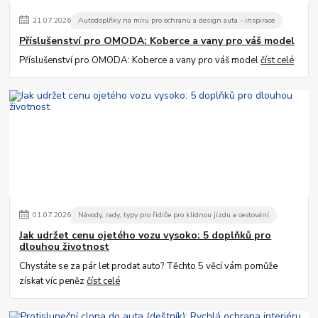
21
.
07
.
2026
Autodoplňky na míru pro ochranu a design auta - inspirace
Příslušenství pro OMODA: Koberce a vany pro váš model
Příslušenství pro OMODA: Koberce a vany pro váš model
číst celé
01
.
07
.
2026
Návody, rady, typy pro řidiče pro klidnou jízdu a cestování
Jak udržet cenu ojetého vozu vysoko: 5 doplňků pro
dlouhou životnost
Chystáte se za pár let prodat auto? Těchto 5 věcí vám pomůže
získat víc peněz
číst celé