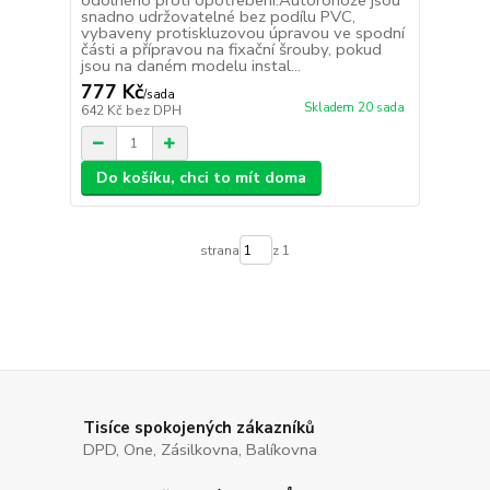
odolného proti opotřebení.Autorohože jsou
snadno udržovatelné bez podílu PVC,
vybaveny protiskluzovou úpravou ve spodní
části a přípravou na fixační šrouby, pokud
jsou na daném modelu instal...
777 Kč
/
sada
Skladem 20 sada
642 Kč
bez DPH
Do košíku, chci to mít doma
strana
z 1
Tisíce spokojených zákazníků
DPD, One, Zásilkovna, Balíkovna