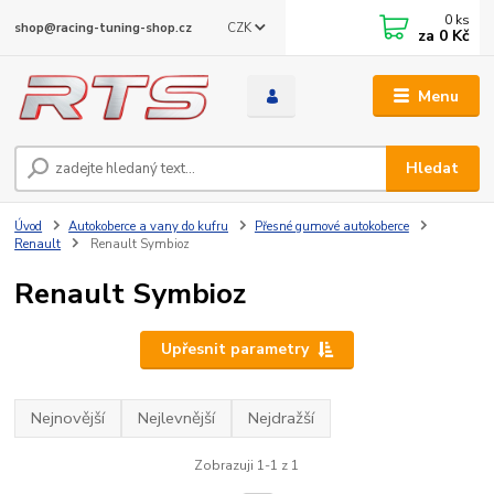
0
ks
CZK
shop@racing-tuning-shop.cz
za
0 Kč
Menu
Hledat
Úvod
Autokoberce a vany do kufru
Přesné gumové autokoberce
Renault
Renault Symbioz
Renault Symbioz
Upřesnit parametry
Nejnovější
Nejlevnější
Nejdražší
Zobrazuji 1-1 z 1