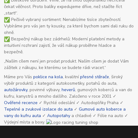
Bleskové doručení: Víme, že na svou objednávku nechcete
čekat věčnost. Proto balíky expedujeme dříve, než stačíte říct
„start!“.
Pečlivě vybraný sortiment: Nenabízíme tisíce zbytečností.
Vybíráme pro vás jen ty kousky, za které bychom sami dali ruku do
ohně.
Bezpečný nákup bez zádrhelů: Moderní platební metody a
intuitivní rozhraní zajistí, že váš nákup proběhne hladce a
bezpečně.
„Naším cílem není jen prodat produkt. Naším cílem je dodat Vám
zážitek z nákupu, ke kterému se budete rádi vracet.“
Máme pro Vás
poklice na kola
, kvalitní
přesné stěrače
, široký
výběr produktů z kategorií autokosmetiky, potahů do auta,
autožárovky
, povinné výbavy,
heverů
, gumových koberců a van do
kufru, kanystrů a mnoho dalšího. Založeno v roce 2001 ✓
Ověřené recenze
✓ Rychlé odeslání ✓ Autodoplňky Praha ✓
Tepelné a zvukové izolace do auta
✓
Gumové auto koberce a
vany do kufru auta
✓
Autopotahy
a chladivé ✓ Fólie na auto ✓
Výdejní místa a boxy.