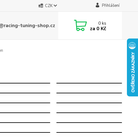
Přihlášení
CZK
0
ks
@racing-tuning-shop.cz
za
0 Kč
en
VOLKSWAGEN
VOLKSWAGEN
JETTA
UP!
VOLKSWAGEN
VOLKSWAGEN
GOLF
AMAROK
VOLKSWAGEN
VOLKSWAGEN
PASSAT
CC
VOLKSWAGEN
VOLKSWAGEN
SHARAN
T5
VOLKSWAGEN
VOLKSWAGEN
ARTEON
T6.1
VOLKSWAGEN
VOLKSWAGEN
ID.4
ID.5
VOLKSWAGEN
VOLKSWAGEN
SCIROCCO
TAIGO
VOLKSWAGEN