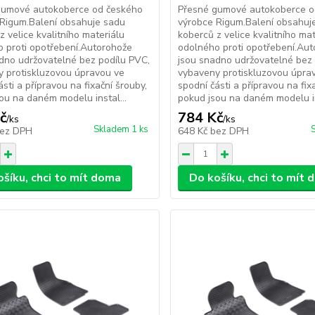
gumové autokoberce od českého
Přesné gumové autokoberce o
Rigum.Balení obsahuje sadu
výrobce Rigum.Balení obsahuj
z velice kvalitního materiálu
koberců z velice kvalitního mat
 proti opotřebení.Autorohože
odolného proti opotřebení.Au
dno udržovatelné bez podílu PVC,
jsou snadno udržovatelné bez 
 protiskluzovou úpravou ve
vybaveny protiskluzovou úpra
ásti a přípravou na fixační šrouby,
spodní části a přípravou na fix
ou na daném modelu instal...
pokud jsou na daném modelu in
č
784 Kč
/
ks
/
ks
Skladem 1 ks
ez DPH
648 Kč
bez DPH
ošíku, chci to mít doma
Do košíku, chci to mít