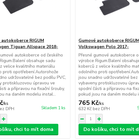
 autokoberce RIGUM
Gumové autokoberce RIGU
gen Tiguan Allspace 2018-
Volkswagen Polo 2017-
gumové autokoberce od českého
Přesné gumové autokoberce o
Rigum.Balení obsahuje sadu
výrobce Rigum.Balení obsahuj
z velice kvalitního materiálu
koberců z velice kvalitního mat
 proti opotřebení.Autorohože
odolného proti opotřebení.Au
dno udržovatelné bez podílu PVC,
jsou snadno udržovatelné bez 
 protiskluzovou úpravou ve
vybaveny protiskluzovou úpra
ásti a přípravou na fixační šrouby,
spodní části a přípravou na fix
ou na daném modelu instal...
pokud jsou na daném modelu in
č
765 Kč
/
ks
/
ks
Skladem 1 ks
ez DPH
632 Kč
bez DPH
ošíku, chci to mít doma
Do košíku, chci to mít