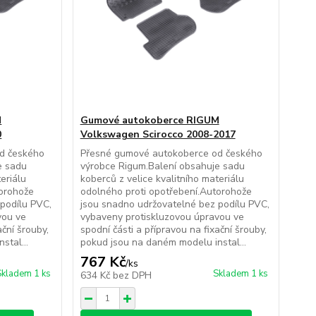
M
Gumové autokoberce RIGUM
0
Volkswagen Scirocco 2008-2017
d českého
Přesné gumové autokoberce od českého
e sadu
výrobce Rigum.Balení obsahuje sadu
eriálu
koberců z velice kvalitního materiálu
torohože
odolného proti opotřebení.Autorohože
podílu PVC,
jsou snadno udržovatelné bez podílu PVC,
vou ve
vybaveny protiskluzovou úpravou ve
ační šrouby,
spodní části a přípravou na fixační šrouby,
stal...
pokud jsou na daném modelu instal...
767 Kč
/
ks
Skladem 1 ks
Skladem 1 ks
634 Kč
bez DPH