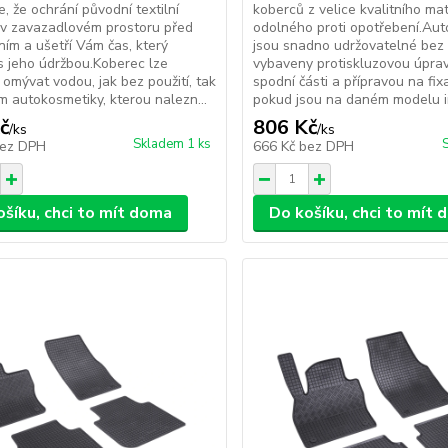
e, že ochrání původní textilní
koberců z velice kvalitního mat
 v zavazadlovém prostoru před
odolného proti opotřebení.Au
ím a ušetří Vám čas, který
jsou snadno udržovatelné bez 
 s jeho údržbou.Koberec lze
vybaveny protiskluzovou úpra
i omývat vodou, jak bez použití, tak
spodní části a přípravou na fix
ím autokosmetiky, kterou nalezn...
pokud jsou na daném modelu in
č
806 Kč
/
ks
/
ks
Skladem 1 ks
ez DPH
666 Kč
bez DPH
ošíku, chci to mít doma
Do košíku, chci to mít