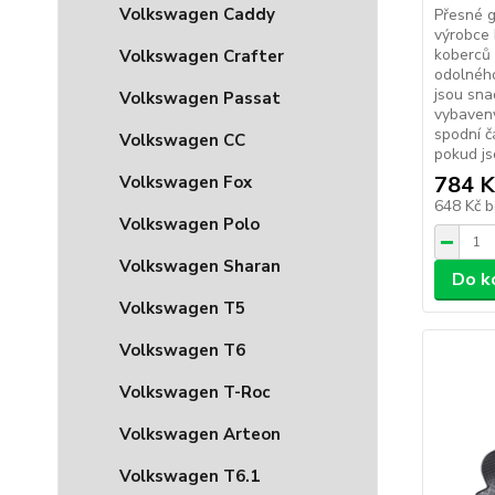
Volkswagen Caddy
Přesné 
výrobce 
koberců 
Volkswagen Crafter
odolného
jsou sna
Volkswagen Passat
vybaveny
spodní č
Volkswagen CC
pokud js
784 K
Volkswagen Fox
648 Kč
b
Volkswagen Polo
Volkswagen Sharan
Do k
Volkswagen T5
Volkswagen T6
Volkswagen T-Roc
Volkswagen Arteon
Volkswagen T6.1