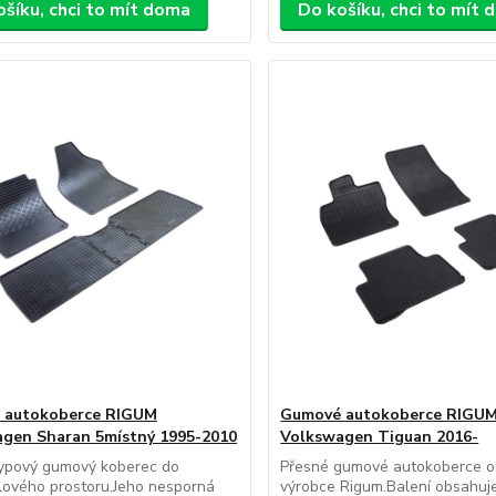
ošíku, chci to mít doma
Do košíku, chci to mít
 autokoberce RIGUM
Gumové autokoberce RIGU
gen Sharan 5místný 1995-2010
Volkswagen Tiguan 2016-
typový gumový koberec do
Přesné gumové autokoberce o
lového prostoru.Jeho nesporná
výrobce Rigum.Balení obsahuj