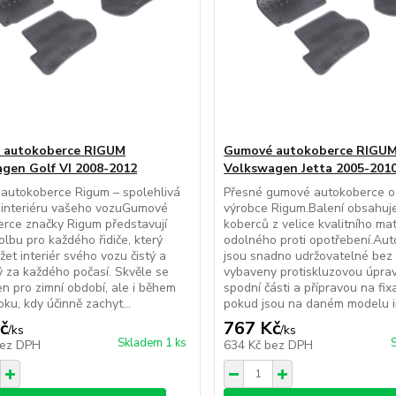
 autokoberce RIGUM
Gumové autokoberce RIGU
gen Golf VI 2008-2012
Volkswagen Jetta 2005-201
autokoberce Rigum – spolehlivá
Přesné gumové autokoberce o
 interiéru vašeho vozuGumové
výrobce Rigum.Balení obsahuj
rce značky Rigum představují
koberců z velice kvalitního mat
volbu pro každého řidiče, který
odolného proti opotřebení.Au
žet interiér svého vozu čistý a
jsou snadno udržovatelné bez 
 za každého počasí. Skvěle se
vybaveny protiskluzovou úpra
en pro zimní období, ale i během
spodní části a přípravou na fix
oku, kdy účinně zachyt...
pokud jsou na daném modelu in
č
767 Kč
/
ks
/
ks
Skladem 1 ks
ez DPH
634 Kč
bez DPH