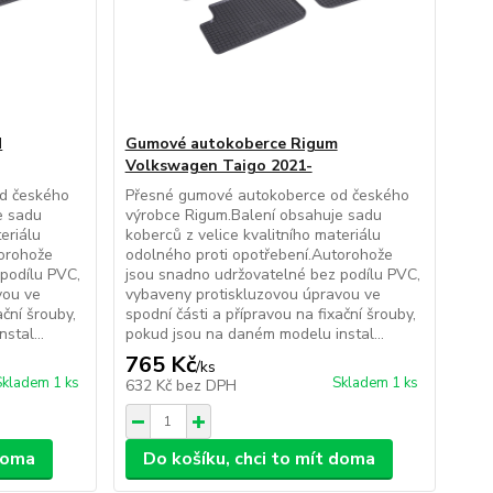
M
Gumové autokoberce Rigum
Volkswagen Taigo 2021-
d českého
Přesné gumové autokoberce od českého
e sadu
výrobce Rigum.Balení obsahuje sadu
eriálu
koberců z velice kvalitního materiálu
torohože
odolného proti opotřebení.Autorohože
podílu PVC,
jsou snadno udržovatelné bez podílu PVC,
vou ve
vybaveny protiskluzovou úpravou ve
ační šrouby,
spodní části a přípravou na fixační šrouby,
stal...
pokud jsou na daném modelu instal...
765 Kč
/
ks
Skladem 1 ks
Skladem 1 ks
632 Kč
bez DPH
 doma
Do košíku, chci to mít doma