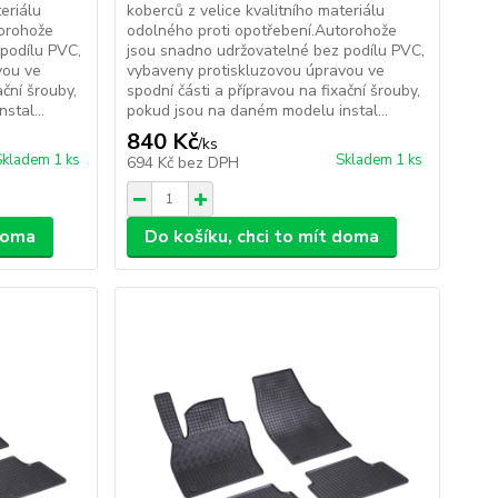
eriálu
koberců z velice kvalitního materiálu
torohože
odolného proti opotřebení.Autorohože
podílu PVC,
jsou snadno udržovatelné bez podílu PVC,
vou ve
vybaveny protiskluzovou úpravou ve
ační šrouby,
spodní části a přípravou na fixační šrouby,
stal...
pokud jsou na daném modelu instal...
840 Kč
/
ks
Skladem 1 ks
Skladem 1 ks
694 Kč
bez DPH
 doma
Do košíku, chci to mít doma