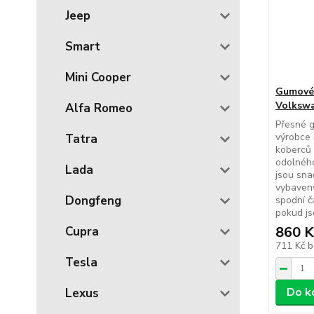
Jeep
Smart
Mini Cooper
Gumové
Volkswa
Alfa Romeo
Přesné 
výrobce 
Tatra
koberců 
odolného
Lada
jsou sna
vybaveny
Dongfeng
spodní č
pokud js
860 K
Cupra
711 Kč
b
Tesla
Do k
Lexus