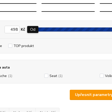
ID.7
ID. BUZZ
Kč
Od
e
TOP produkt
a auta
sche
(1)
Seat
(1)
Vol
Upřesnit parametr