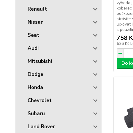
výhoda j
koberec
Renault
poškozen
strávíte
Nissan
luxovat 
s použit
Seat
758 K
626 Kč
b
Audi
Mitsubishi
Do k
Dodge
Honda
Chevrolet
Subaru
Land Rover