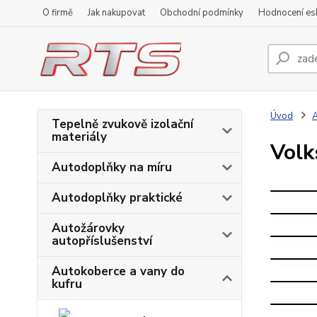
O firmě
Jak nakupovat
Obchodní podmínky
Hodnocení e
Úvod
A
Tepelně zvukově izolační
materiály
Vol
V
Autodoplňky na míru
V
Autodoplňky praktické
V
V
Autožárovky
autopříslušenství
V
V
Autokoberce a vany do
kufru
V
V