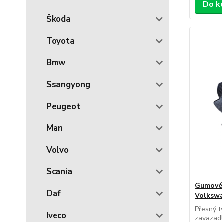
Do k
Škoda
Toyota
Bmw
Ssangyong
Peugeot
Man
Volvo
Scania
Gumové
Daf
Volkswa
Přesný 
Iveco
zavazad