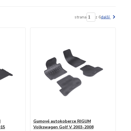
strana
z 6
další
M
Gumové autokoberce RIGUM
015
Volkswagen Golf V 2003-2008