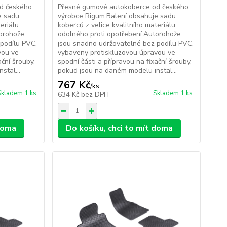
d českého
Přesné gumové autokoberce od českého
e sadu
výrobce Rigum.Balení obsahuje sadu
eriálu
koberců z velice kvalitního materiálu
torohože
odolného proti opotřebení.Autorohože
podílu PVC,
jsou snadno udržovatelné bez podílu PVC,
vou ve
vybaveny protiskluzovou úpravou ve
ační šrouby,
spodní části a přípravou na fixační šrouby,
stal...
pokud jsou na daném modelu instal...
767 Kč
/
ks
Skladem 1 ks
Skladem 1 ks
634 Kč
bez DPH
 doma
Do košíku, chci to mít doma