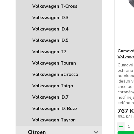
Volkswagen T-Cross
Volkswagen ID.3
Volkswagen ID.4
Volkswagen ID.5
Gumové
Volkswagen T7
Volkswa
Volkswagen Touran
Gumové 
ochrana
Volkswagen Scirocco
autokobe
ideální 
Volkswagen Taigo
chce udr
chráněný
Volkswagen ID.7
hodí nej
celého r
Volkswagen ID. Buzz
767 K
634 Kč
b
Volkswagen Tayron
Citroen