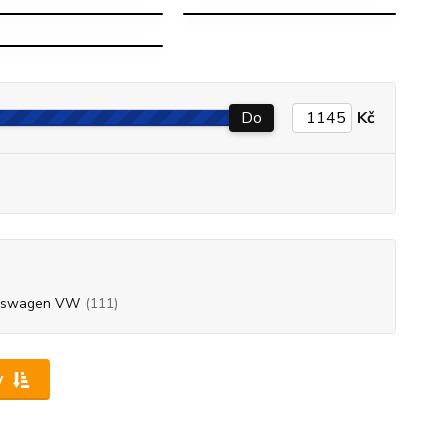
TAYRON
Do
Kč
kswagen VW
(111)
y