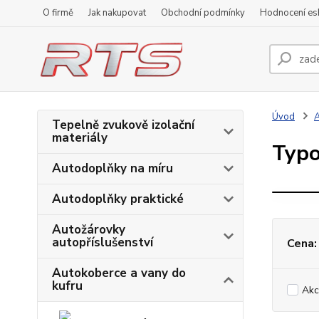
O firmě
Jak nakupovat
Obchodní podmínky
Hodnocení e
Úvod
A
Tepelně zvukově izolační
materiály
A
Typo
Autodoplňky na míru
Autodoplňky praktické
Autožárovky
autopříslušenství
Cena:
Autokoberce a vany do
kufru
Akc