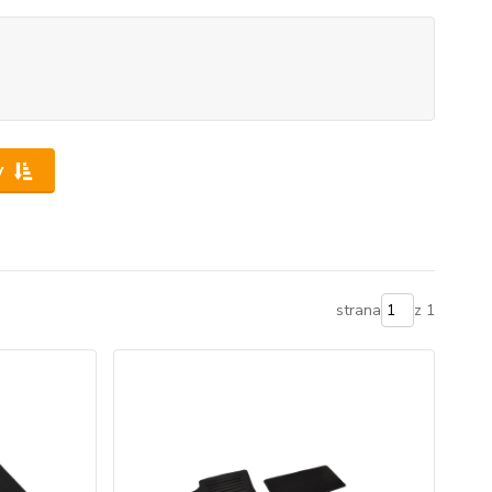
y
strana
z 1