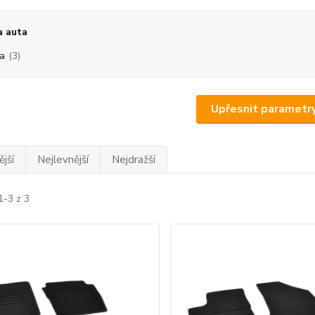
a auta
a
(3)
Upřesnit parametr
jší
Nejlevnější
Nejdražší
1-3 z 3