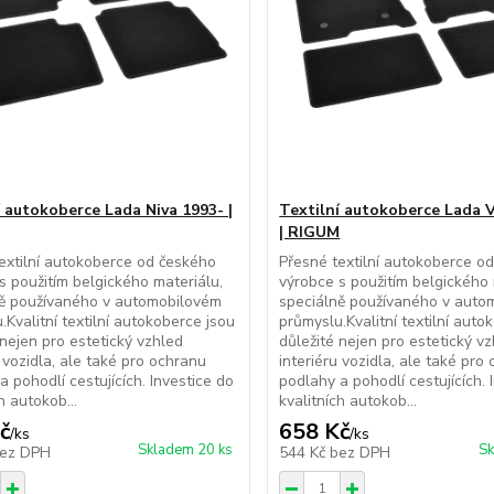
í autokoberce Lada Niva 1993- |
Textilní autokoberce Lada 
| RIGUM
extilní autokoberce od českého
Přesné textilní autokoberce o
s použitím belgického materiálu,
výrobce s použitím belgického 
ně používaného v automobilovém
speciálně používaného v auto
.Kvalitní textilní autokoberce jsou
průmyslu.Kvalitní textilní auto
 nejen pro estetický vzhled
důležité nejen pro estetický v
u vozidla, ale také pro ochranu
interiéru vozidla, ale také pro
a pohodlí cestujících. Investice do
podlahy a pohodlí cestujících. 
h autokob...
kvalitních autokob...
č
658 Kč
/
ks
/
ks
Skladem 20 ks
Sk
ez DPH
544 Kč
bez DPH