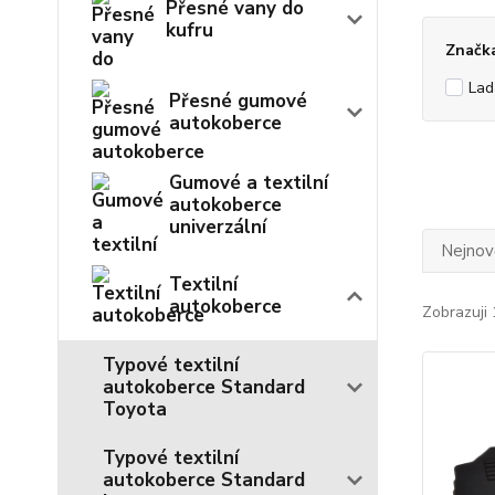
Přesné vany do
kufru
Značk
Lad
Přesné gumové
autokoberce
Gumové a textilní
autokoberce
univerzální
Nejnově
Textilní
autokoberce
Zobrazuji 
Typové textilní
autokoberce Standard
Toyota
Typové textilní
autokoberce Standard