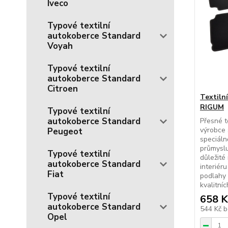
Iveco
Typové textilní
autokoberce Standard
Voyah
Typové textilní
autokoberce Standard
Citroen
Textiln
RIGUM
Typové textilní
autokoberce Standard
Přesné t
výrobce 
Peugeot
speciál
průmyslu
Typové textilní
důležité
autokoberce Standard
interiér
Fiat
podlahy 
kvalitníc
Typové textilní
658 K
autokoberce Standard
544 Kč
b
Opel