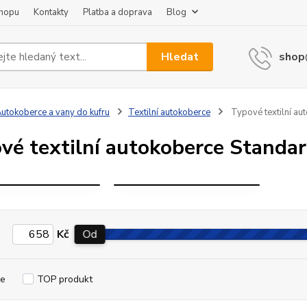
shopu
Kontakty
Platba a doprava
Blog
Hledat
shop
TYPOVÉ
TYPOVÉ
utokoberce a vany do kufru
Textilní autokoberce
Typové textilní au
TEXTILNÍ
TEXTILNÍ
UTOKOBERCE
AUTOKOBERCE
vé textilní autokoberce Standa
STANDARD
STANDARD
LADA NIVA
LADA VESTA
Kč
Od
e
TOP produkt