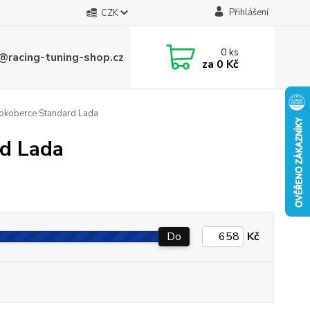
Přihlášení
CZK
0
ks
@racing-tuning-shop.cz
za
0 Kč
tokoberce Standard Lada
rd Lada
Do
Kč