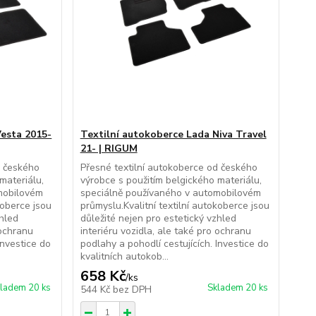
Vesta 2015-
Textilní autokoberce Lada Niva Travel
21- | RIGUM
d českého
Přesné textilní autokoberce od českého
materiálu,
výrobce s použitím belgického materiálu,
mobilovém
speciálně používaného v automobilovém
koberce jsou
průmyslu.Kvalitní textilní autokoberce jsou
zhled
důležité nejen pro estetický vzhled
 ochranu
interiéru vozidla, ale také pro ochranu
Investice do
podlahy a pohodlí cestujících. Investice do
kvalitních autokob...
658 Kč
/
ks
ladem 20 ks
Skladem 20 ks
544 Kč
bez DPH