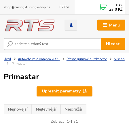
0
ks
CZK
shop@racing-tuning-shop.cz
za
0 Kč
Menu
Hledat
Úvod
Autokoberce a vany do kufru
Přesné gumové autokoberce
Nissan
Primastar
Primastar
Upřesnit parametry
Nejnovější
Nejlevnější
Nejdražší
Zobrazuji 1-1 z 1