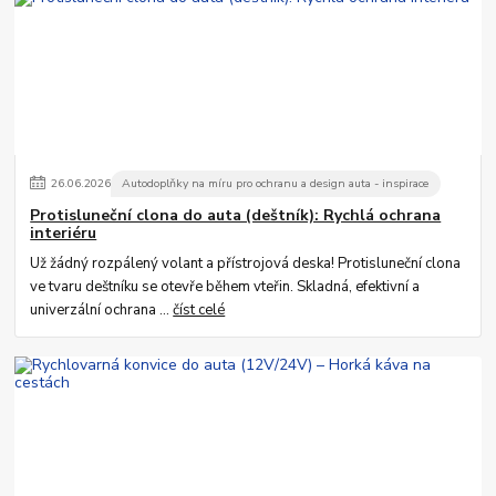
26
.
06
.
2026
Autodoplňky na míru pro ochranu a design auta - inspirace
Protisluneční clona do auta (deštník): Rychlá ochrana
interiéru
Už žádný rozpálený volant a přístrojová deska! Protisluneční clona
ve tvaru deštníku se otevře během vteřin. Skladná, efektivní a
univerzální ochrana ...
číst celé