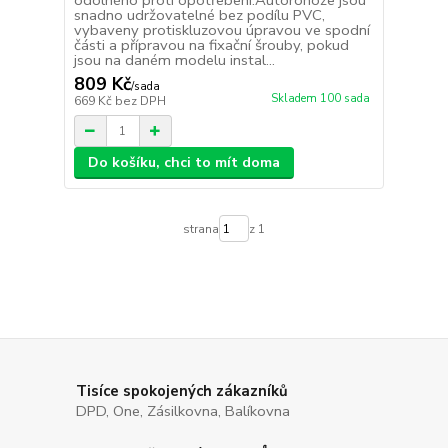
odolného proti opotřebení.Autorohože jsou
snadno udržovatelné bez podílu PVC,
vybaveny protiskluzovou úpravou ve spodní
části a přípravou na fixační šrouby, pokud
jsou na daném modelu instal...
809 Kč
/
sada
Skladem 100 sada
669 Kč
bez DPH
Do košíku, chci to mít doma
strana
z 1
Tisíce spokojených zákazníků
DPD, One, Zásilkovna, Balíkovna