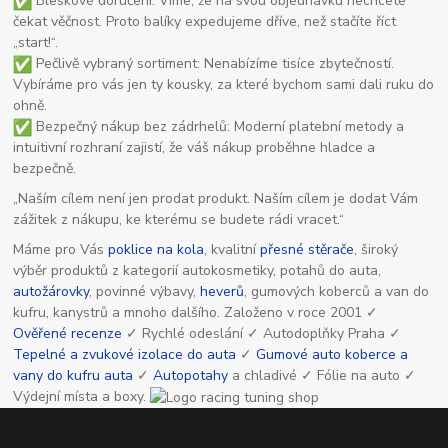
Bleskové doručení: Víme, že na svou objednávku nechcete
čekat věčnost. Proto balíky expedujeme dříve, než stačíte říct
„start!“.
Pečlivě vybraný sortiment: Nenabízíme tisíce zbytečností.
Vybíráme pro vás jen ty kousky, za které bychom sami dali ruku do
ohně.
Bezpečný nákup bez zádrhelů: Moderní platební metody a
intuitivní rozhraní zajistí, že váš nákup proběhne hladce a
bezpečně.
„Naším cílem není jen prodat produkt. Naším cílem je dodat Vám
zážitek z nákupu, ke kterému se budete rádi vracet.“
Máme pro Vás
poklice na kola
, kvalitní
přesné stěrače
, široký
výběr produktů z kategorií autokosmetiky, potahů do auta,
autožárovky
, povinné výbavy,
heverů
, gumových koberců a van do
kufru, kanystrů a mnoho dalšího. Založeno v roce 2001 ✓
Ověřené recenze
✓ Rychlé odeslání ✓ Autodoplňky Praha ✓
Tepelné a zvukové izolace do auta
✓
Gumové auto koberce a
vany do kufru auta
✓
Autopotahy
a chladivé ✓ Fólie na auto ✓
Výdejní místa a boxy.