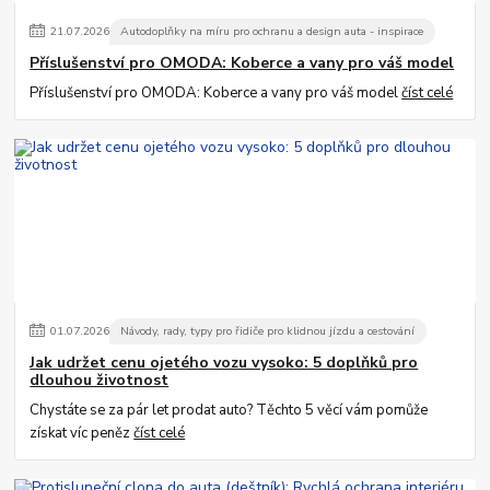
21
.
07
.
2026
Autodoplňky na míru pro ochranu a design auta - inspirace
Příslušenství pro OMODA: Koberce a vany pro váš model
Příslušenství pro OMODA: Koberce a vany pro váš model
číst celé
01
.
07
.
2026
Návody, rady, typy pro řidiče pro klidnou jízdu a cestování
Jak udržet cenu ojetého vozu vysoko: 5 doplňků pro
dlouhou životnost
Chystáte se za pár let prodat auto? Těchto 5 věcí vám pomůže
získat víc peněz
číst celé