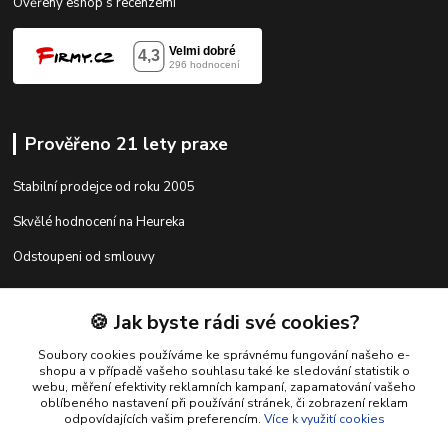
Ověřený eshop s recenzemi
Prověřeno 21 lety praxe
Stabilní prodejce od roku 2005
Skvělé hodnocení na Heureka
Odstoupeni od smlouvy
🍪 Jak byste rádi své cookies?
Kontakty
Soubory cookies používáme ke správnému fungování našeho e-
shopu a v případě vašeho souhlasu také ke sledování statistik o
webu, měření efektivity reklamních kampaní, zapamatování vašeho
shop@racing-tuning-shop.cz
oblíbeného nastavení při používání stránek, či zobrazení reklam
odpovídajících vašim preferencím.
Více k využití cookies