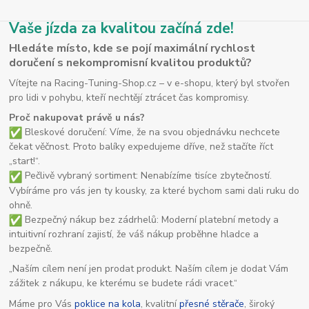
Vaše jízda za kvalitou začíná zde!
Hledáte místo, kde se pojí maximální rychlost
doručení s nekompromisní kvalitou produktů?
Vítejte na Racing-Tuning-Shop.cz – v e-shopu, který byl stvořen
pro lidi v pohybu, kteří nechtějí ztrácet čas kompromisy.
Proč nakupovat právě u nás?
Bleskové doručení: Víme, že na svou objednávku nechcete
čekat věčnost. Proto balíky expedujeme dříve, než stačíte říct
„start!“.
Pečlivě vybraný sortiment: Nenabízíme tisíce zbytečností.
Vybíráme pro vás jen ty kousky, za které bychom sami dali ruku do
ohně.
Bezpečný nákup bez zádrhelů: Moderní platební metody a
intuitivní rozhraní zajistí, že váš nákup proběhne hladce a
bezpečně.
„Naším cílem není jen prodat produkt. Naším cílem je dodat Vám
zážitek z nákupu, ke kterému se budete rádi vracet.“
Máme pro Vás
poklice na kola
, kvalitní
přesné stěrače
, široký