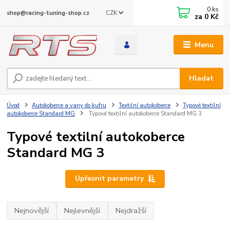
0
ks
CZK
shop@racing-tuning-shop.cz
za
0 Kč
Menu
Hledat
Úvod
Autokoberce a vany do kufru
Textilní autokoberce
Typové textilní
autokoberce Standard MG
Typové textilní autokoberce Standard MG 3
Typové textilní autokoberce
Standard MG 3
Upřesnit parametry
Nejnovější
Nejlevnější
Nejdražší