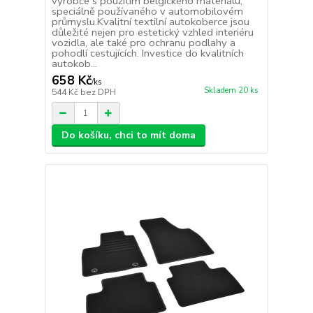
výrobce s použitím belgického materiálu,
speciálně používaného v automobilovém
průmyslu.Kvalitní textilní autokoberce jsou
důležité nejen pro estetický vzhled interiéru
vozidla, ale také pro ochranu podlahy a
pohodlí cestujících. Investice do kvalitních
autokob...
658 Kč
/
ks
Skladem 20 ks
544 Kč
bez DPH
Do košíku, chci to mít doma