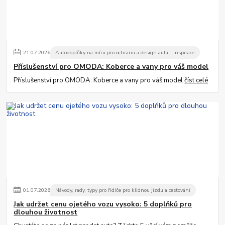
21
.
07
.
2026
Autodoplňky na míru pro ochranu a design auta - inspirace
Příslušenství pro OMODA: Koberce a vany pro váš model
Příslušenství pro OMODA: Koberce a vany pro váš model
číst celé
01
.
07
.
2026
Návody, rady, typy pro řidiče pro klidnou jízdu a cestování
Jak udržet cenu ojetého vozu vysoko: 5 doplňků pro
dlouhou životnost