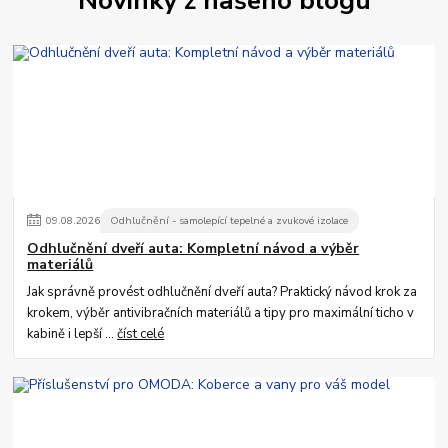
Novinky z našeho blogu
09
.
08
.
2026
Odhlučnění - samolepící tepelné a zvukové izolace
Odhlučnění dveří auta: Kompletní návod a výběr
materiálů
Jak správně provést odhlučnění dveří auta? Praktický návod krok za
krokem, výběr antivibračních materiálů a tipy pro maximální ticho v
kabině i lepší ...
číst celé