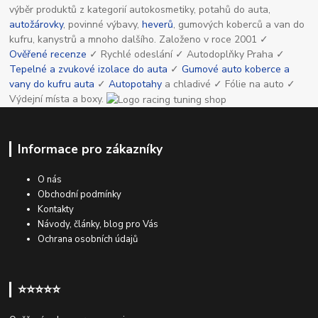
výběr produktů z kategorií autokosmetiky, potahů do auta,
autožárovky
, povinné výbavy,
heverů
, gumových koberců a van do
kufru, kanystrů a mnoho dalšího. Založeno v roce 2001 ✓
Ověřené recenze
✓ Rychlé odeslání ✓ Autodoplňky Praha ✓
Tepelné a zvukové izolace do auta
✓
Gumové auto koberce a
vany do kufru auta
✓
Autopotahy
a chladivé ✓ Fólie na auto ✓
Výdejní místa a boxy.
Informace pro zákazníky
O nás
Obchodní podmínky
Kontakty
Návody, články, blog pro Vás
Ochrana osobních údajů
⭐⭐⭐⭐⭐