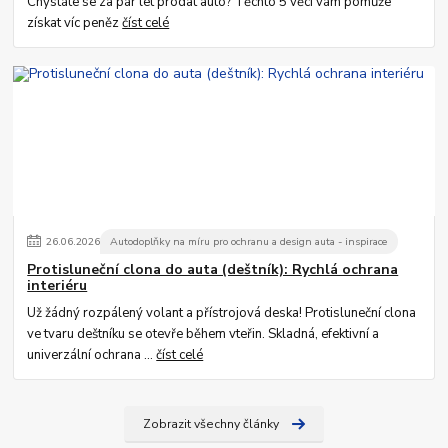
Chystáte se za pár let prodat auto? Těchto 5 věcí vám pomůže
získat víc peněz
číst celé
26
.
06
.
2026
Autodoplňky na míru pro ochranu a design auta - inspirace
Protisluneční clona do auta (deštník): Rychlá ochrana
interiéru
Už žádný rozpálený volant a přístrojová deska! Protisluneční clona
ve tvaru deštníku se otevře během vteřin. Skladná, efektivní a
univerzální ochrana ...
číst celé
Zobrazit všechny články