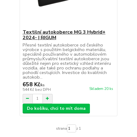
Textilní autokoberce MG 3 Hybrid+
2024- | RIGUM
Přesné textilní autokoberce od českého
výrobce s použitím belgického materiálu,
speciálně používaného v automobilovém
průmyslu.Kvalitní textilní autokoberce jsou
důležité nejen pro estetický vzhled interiéru
vozidla, ale také pro ochranu podlahy a
pohodlí cestujících. Investice do kvalitních
autokob...
658 Kč
/
ks
Skladem 20 ks
544 Kč
bez DPH
Do košíku, chci to mít doma
strana
z 1