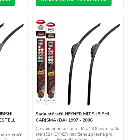
UBISHI
Sada stěračů HEYNER MITSUBISHI
ESTELL
CARISMA (DA) 1997 - 2006
Co vám přinese sada stěračůObjevte sadu
stěračů HEYNER navrženou přesně pro
adu stěračů
váš vůz – dokonalé stírání i v