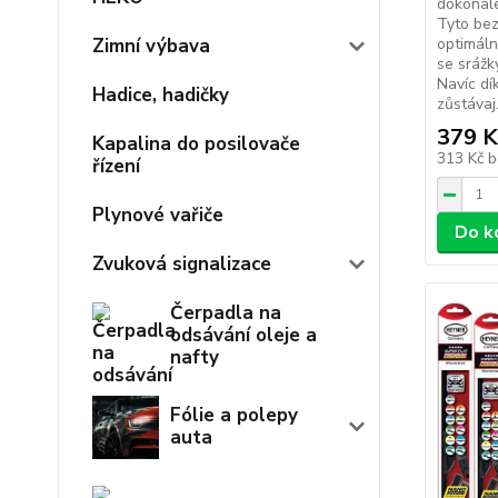
dokonalé
Tyto bez
Zimní výbava
optimáln
se srážky
Navíc dí
Hadice, hadičky
zůstávaj.
379 K
Kapalina do posilovače
313 Kč
b
řízení
Plynové vařiče
Do k
Zvuková signalizace
Čerpadla na
odsávání oleje a
nafty
Fólie a polepy
auta