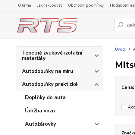
O firmě
Jak nakupovat
Obchodní podmínky
Hodnocení e
Úvod
A
Tepelně zvukově izolační
materiály
Mits
Autodoplňky na míru
Autodoplňky praktické
Cena:
Doplňky do auta
Akc
Údržba vozu
Autožárovky
Značk