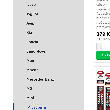
stěračů
Iveco
váš vůz –
nejnároč
flat stěr
Jaguar
hladký c
nečistot
Jeep
prémiové
Kia
379 K
313 Kč
b
Lancia
Land Rover
Do k
Man
Mazda
Mercedes Benz
MG
Mini
Mitsubishi