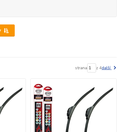
y
strana
z 4
další