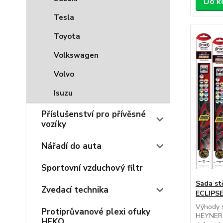
Do k
Tesla
Toyota
Volkswagen
Volvo
Isuzu
Příslušenství pro přívěsné
vozíky
Nářadí do auta
Sportovní vzduchový filtr
Sada st
Zvedací technika
ECLIPSE
Výhody s
Protiprůvanové plexi ofuky
HEYNER 
HEKO