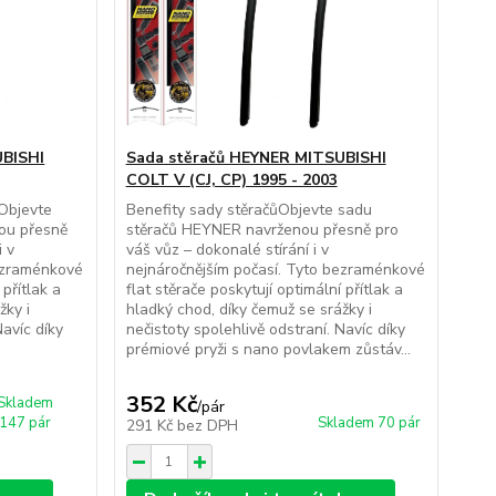
UBISHI
Sada stěračů HEYNER MITSUBISHI
COLT V (CJ, CP) 1995 - 2003
ůObjevte
Benefity sady stěračůObjevte sadu
ou přesně
stěračů HEYNER navrženou přesně pro
i v
váš vůz – dokonalé stírání i v
bezraménkové
nejnáročnějším počasí. Tyto bezraménkové
 přítlak a
flat stěrače poskytují optimální přítlak a
žky i
hladký chod, díky čemuž se srážky i
Navíc díky
nečistoty spolehlivě odstraní. Navíc díky
prémiové pryži s nano povlakem zůstáv...
352 Kč
Skladem
/
pár
147 pár
Skladem 70 pár
291 Kč
bez DPH