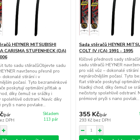
ěračů HEYNER MITSUBISHI
Sada stěračů HEYNER MITS
A CARISMA STUFENHECK (DA)
COLT IV (CA) 1991 - 1995
2006
Klíčové přednosti sady stěrač
sadu stěračů HEYNER navržen
lit tuto sadu stěračůObjevte sadu
pro váš vůz – dokonalé stírání 
 HEYNER navrženou přesně pro
nejnáročnějším počasí. Tyto 
 dokonalé stírání i v
flat stěrače poskytují optimální
nějším počasí. Tyto bezraménkové
hladký chod, díky čemuž se srá
ače poskytují optimální přítlak a
nečistoty spolehlivě odstraní. 
hod, díky čemuž se srážky i
prémiové pryži s nano povlak...
y spolehlivě odstraní. Navíc díky
 pryži s nano povlake...
č
355 Kč
Skladem
/
pár
/
pár
113 pár
ez DPH
293 Kč
bez DPH