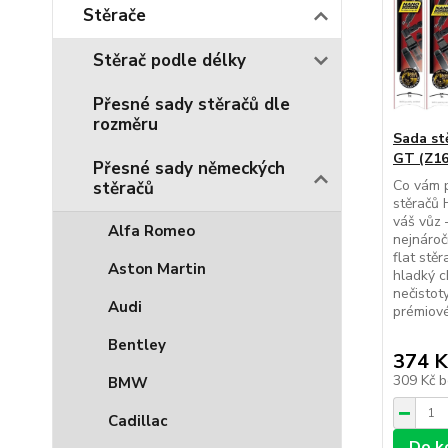
Stěrače
Stěrač podle délky
Přesné sady stěračů dle
rozměru
Sada st
GT (Z16
Přesné sady německých
Co vám p
stěračů
stěračů
váš vůz –
Alfa Romeo
nejnároč
flat stěr
Aston Martin
hladký c
nečistot
Audi
prémiové
Bentley
374 K
309 Kč
b
BMW
Cadillac
Do k