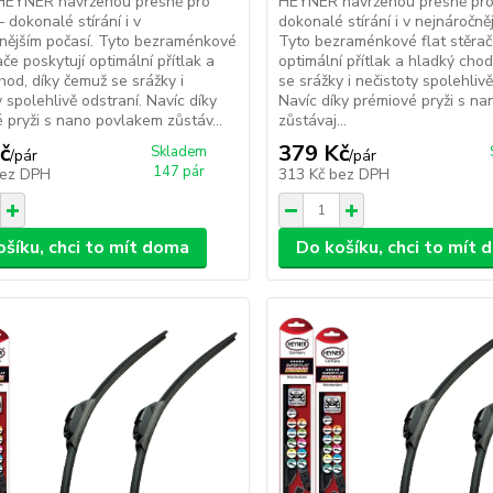
 HEYNER navrženou přesně pro
HEYNER navrženou přesně pro
 dokonalé stírání i v
dokonalé stírání i v nejnáročně
nějším počasí. Tyto bezraménkové
Tyto bezraménkové flat stěrač
ače poskytují optimální přítlak a
optimální přítlak a hladký chod
hod, díky čemuž se srážky i
se srážky i nečistoty spolehlivě
y spolehlivě odstraní. Navíc díky
Navíc díky prémiové pryži s n
 pryži s nano povlakem zůstáv...
zůstávaj...
č
379 Kč
Skladem
/
pár
/
pár
147 pár
ez DPH
313 Kč
bez DPH
ošíku, chci to mít doma
Do košíku, chci to mít