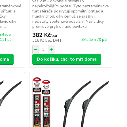
váš vůz – dokonalé stírání i v
bezraménkové
nejnáročnějším počasí. Tyto bezraménkové
 přítlak a
flat stěrače poskytují optimální přítlak a
žky i
hladký chod, díky čemuž se srážky i
Navíc díky
nečistoty spolehlivě odstraní. Navíc díky
 ...
prémiové pryži s nano povlake...
382 Kč
Skladem
/
pár
111 pár
Skladem 70 pár
316 Kč
bez DPH
 doma
Do košíku, chci to mít doma