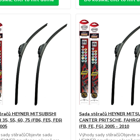
ěračů HEYNER MITSUBISHI
Sada stěračů HEYNER MITS
5, 55, 60, 75 (FB6, FE5, FE6)
CANTER PRITSCHE, FAHRG
2005
(FB, FE, FG) 2005 - 2010
 sady stěračůObjevte sadu
Výhody sady stěračůObjevte s