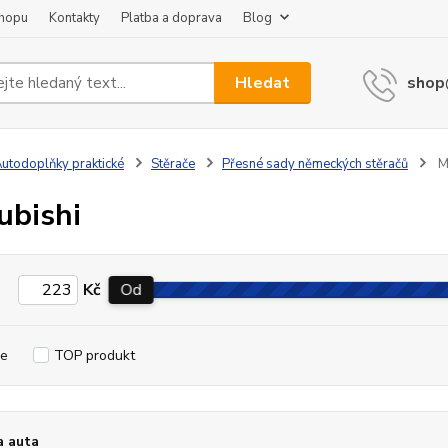
shopu
Kontakty
Platba a doprava
Blog
Hledat
shop
utodoplňky praktické
Stěrače
Přesné sady německých stěračů
Mi
ubishi
Kč
Od
e
TOP produkt
a auta