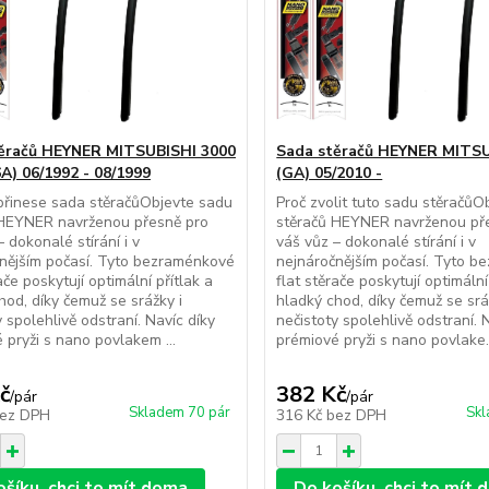
ěračů HEYNER MITSUBISHI 3000
Sada stěračů HEYNER MITS
A) 06/1992 - 08/1999
(GA) 05/2010 -
řinese sada stěračůObjevte sadu
Proč zvolit tuto sadu stěračůO
 HEYNER navrženou přesně pro
stěračů HEYNER navrženou př
 dokonalé stírání i v
váš vůz – dokonalé stírání i v
nějším počasí. Tyto bezraménkové
nejnáročnějším počasí. Tyto 
ače poskytují optimální přítlak a
flat stěrače poskytují optimální
hod, díky čemuž se srážky i
hladký chod, díky čemuž se srá
y spolehlivě odstraní. Navíc díky
nečistoty spolehlivě odstraní. 
 pryži s nano povlakem ...
prémiové pryži s nano povlake.
č
382 Kč
/
pár
/
pár
Skladem 70 pár
Skl
ez DPH
316 Kč
bez DPH
ošíku, chci to mít doma
Do košíku, chci to mít