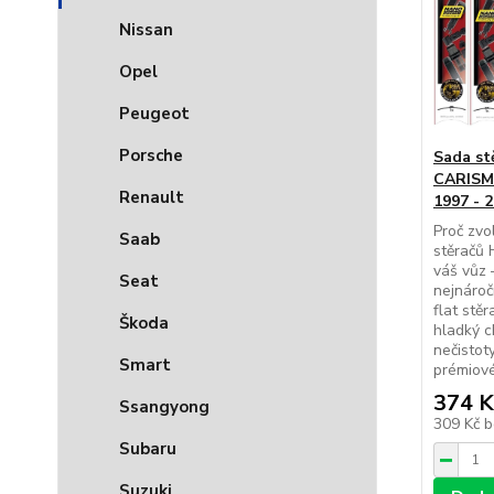
Nissan
Opel
Peugeot
Porsche
Sada st
CARISM
Renault
1997 - 
Proč zvo
Saab
stěračů
váš vůz –
Seat
nejnároč
flat stěr
Škoda
hladký c
nečistot
Smart
prémiové
374 K
Ssangyong
309 Kč
b
Subaru
Suzuki