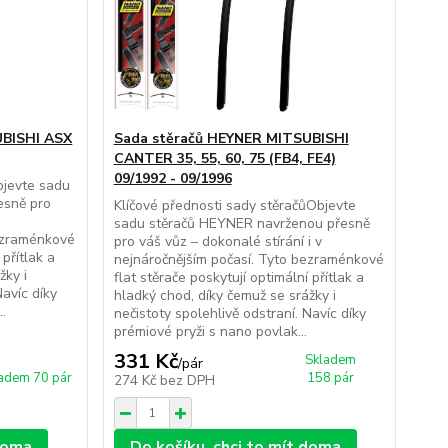
UBISHI ASX
Sada stěračů HEYNER MITSUBISHI
CANTER 35, 55, 60, 75 (FB4, FE4)
09/1992 - 09/1996
bjevte sadu
esně pro
Klíčové přednosti sady stěračůObjevte
sadu stěračů HEYNER navrženou přesně
bezraménkové
pro váš vůz – dokonalé stírání i v
 přítlak a
nejnáročnějším počasí. Tyto bezraménkové
žky i
flat stěrače poskytují optimální přítlak a
Navíc díky
hladký chod, díky čemuž se srážky i
..
nečistoty spolehlivě odstraní. Navíc díky
prémiové pryži s nano povlak...
331 Kč
Skladem
/
pár
adem 70 pár
158 pár
274 Kč
bez DPH
 doma
Do košíku, chci to mít doma