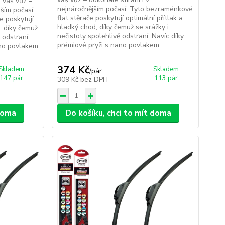
 váš vůz –
nejnáročnějším počasí. Tyto bezraménkové
jším počasí.
flat stěrače poskytují optimální přítlak a
e poskytují
hladký chod, díky čemuž se srážky i
, díky čemuž
nečistoty spolehlivě odstraní. Navíc díky
 odstraní.
prémiové pryži s nano povlakem ...
ano povlakem
374 Kč
Skladem
Skladem
/
pár
147 pár
113 pár
309 Kč
bez DPH
 doma
Do košíku, chci to mít doma