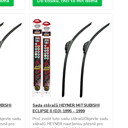
 doma
Do košíku, chci to mít doma
UBISHI
Sada stěračů HEYNER MITSUBISHI
ECLIPSE II (D3) 1995 - 1999
bjevte sadu
Proč zvolit tuto sadu stěračůObjevte sadu
esně pro
stěračů HEYNER navrženou přesně pro