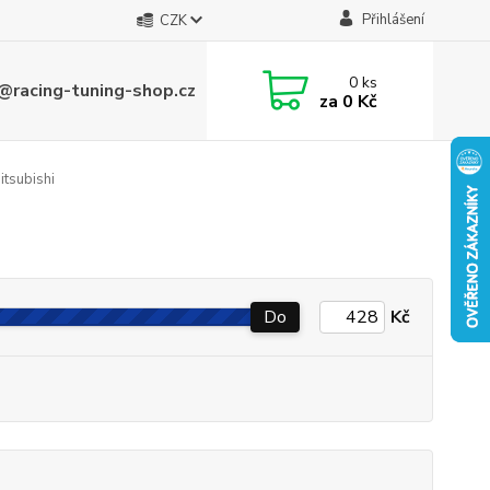
Přihlášení
CZK
0
ks
@racing-tuning-shop.cz
za
0 Kč
tsubishi
Do
Kč