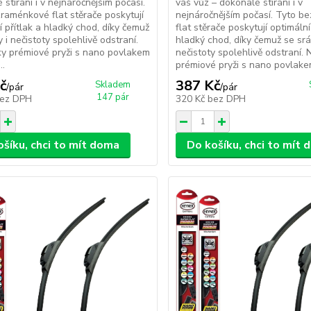
 stírání i v nejnáročnějším počasí.
váš vůz – dokonalé stírání i v
raménkové flat stěrače poskytují
nejnáročnějším počasí. Tyto 
í přítlak a hladký chod, díky čemuž
flat stěrače poskytují optimální
 i nečistoty spolehlivě odstraní.
hladký chod, díky čemuž se srá
ky prémiové pryži s nano povlakem
nečistoty spolehlivě odstraní. 
..
prémiové pryži s nano povlakem
č
387 Kč
Skladem
/
pár
/
pár
147 pár
ez DPH
320 Kč
bez DPH
ošíku, chci to mít doma
Do košíku, chci to mít