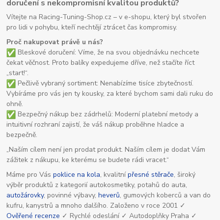
doručení s nekompromisní kvalitou produktů?
Vítejte na Racing-Tuning-Shop.cz – v e-shopu, který byl stvořen
pro lidi v pohybu, kteří nechtějí ztrácet čas kompromisy.
Proč nakupovat právě u nás?
Bleskové doručení: Víme, že na svou objednávku nechcete
čekat věčnost. Proto balíky expedujeme dříve, než stačíte říct
„start!“.
Pečlivě vybraný sortiment: Nenabízíme tisíce zbytečností.
Vybíráme pro vás jen ty kousky, za které bychom sami dali ruku do
ohně.
Bezpečný nákup bez zádrhelů: Moderní platební metody a
intuitivní rozhraní zajistí, že váš nákup proběhne hladce a
bezpečně.
„Naším cílem není jen prodat produkt. Naším cílem je dodat Vám
zážitek z nákupu, ke kterému se budete rádi vracet.“
Máme pro Vás
poklice na kola
, kvalitní
přesné stěrače
, široký
výběr produktů z kategorií autokosmetiky, potahů do auta,
autožárovky
, povinné výbavy,
heverů
, gumových koberců a van do
kufru, kanystrů a mnoho dalšího. Založeno v roce 2001 ✓
Ověřené recenze
✓ Rychlé odeslání ✓ Autodoplňky Praha ✓