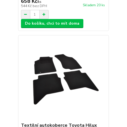
658 Kč
/
ks
Skladem 20 ks
544 Kč
bez DPH
Do košíku, chci to mít doma
Textilní autokoberce Toyota Hilux