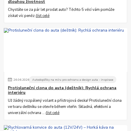
dlouhou životnost
Chystáte se za pár let prodat auto? Těchto 5 věcí vám pomůže
získat víc peněz
číst celé
26
.
06
.
2026
Autodoplňky na míru pro ochranu a design auta - inspirace
Protisluneční clona do auta (deštník): Rychlá ochrana
interiéru
Už žádný rozpálený volant a přístrojová deska! Protisluneční clona
ve tvaru deštníku se otevře během vteřin. Skladná, efektivní a
univerzální ochrana ...
číst celé