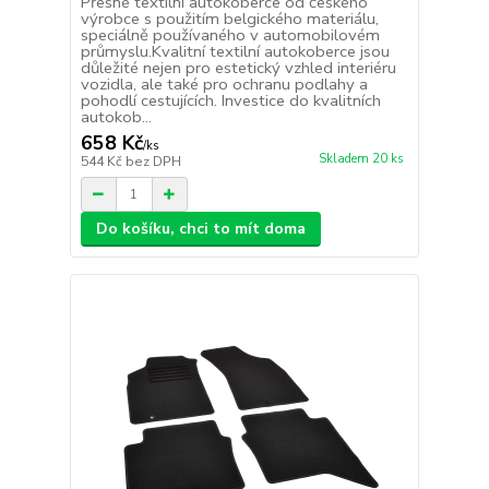
Přesné textilní autokoberce od českého
výrobce s použitím belgického materiálu,
speciálně používaného v automobilovém
průmyslu.Kvalitní textilní autokoberce jsou
důležité nejen pro estetický vzhled interiéru
vozidla, ale také pro ochranu podlahy a
pohodlí cestujících. Investice do kvalitních
autokob...
658 Kč
/
ks
Skladem 20 ks
544 Kč
bez DPH
Do košíku, chci to mít doma