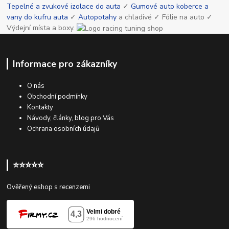
Tepelné a zvukové izolace do auta
✓
Gumové auto koberce a
vany do kufru auta
✓
Autopotahy
a chladivé ✓ Fólie na auto ✓
Výdejní místa a boxy.
Informace pro zákazníky
O nás
Obchodní podmínky
Kontakty
Návody, články, blog pro Vás
Ochrana osobních údajů
⭐⭐⭐⭐⭐
Ověřený eshop s recenzemi