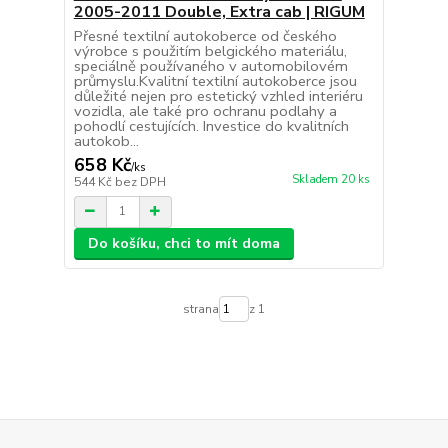
2005-2011 Double, Extra cab | RIGUM
Přesné textilní autokoberce od českého
výrobce s použitím belgického materiálu,
speciálně používaného v automobilovém
průmyslu.Kvalitní textilní autokoberce jsou
důležité nejen pro estetický vzhled interiéru
vozidla, ale také pro ochranu podlahy a
pohodlí cestujících. Investice do kvalitních
autokob...
658 Kč
/
ks
Skladem 20 ks
544 Kč
bez DPH
Do košíku, chci to mít doma
strana
z 1