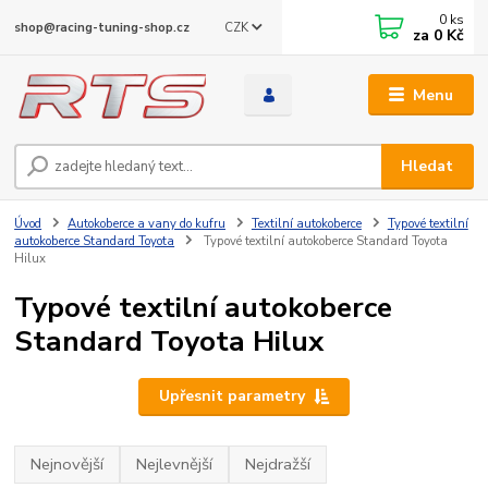
0
ks
CZK
shop@racing-tuning-shop.cz
za
0 Kč
Menu
Hledat
Úvod
Autokoberce a vany do kufru
Textilní autokoberce
Typové textilní
autokoberce Standard Toyota
Typové textilní autokoberce Standard Toyota
Hilux
Typové textilní autokoberce
Standard Toyota Hilux
Upřesnit parametry
Nejnovější
Nejlevnější
Nejdražší