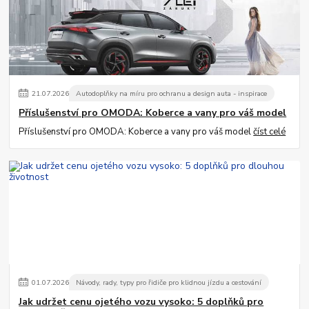
21
.
07
.
2026
Autodoplňky na míru pro ochranu a design auta - inspirace
Příslušenství pro OMODA: Koberce a vany pro váš model
Příslušenství pro OMODA: Koberce a vany pro váš model
číst celé
01
.
07
.
2026
Návody, rady, typy pro řidiče pro klidnou jízdu a cestování
Jak udržet cenu ojetého vozu vysoko: 5 doplňků pro