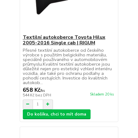
Textilní autokoberce Toyota Hilux
2005-2016 Single cab | RIGUM
Přesné textilní autokoberce od českého
výrobce s použitím belgického materiálu,
speciálně používaného v automobilovém
průmyslu.Kvalitní textilní autokoberce jsou
důležité nejen pro estetický vzhled interiéru
vozidla, ale také pro ochranu podlahy a
pohodlí cestujících. Investice do kvalitních
autokob...
658 Kč
/
ks
Skladem 20 ks
544 Kč
bez DPH
Do košíku, chci to mít doma