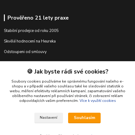
Prověřeno 21 lety praxe
Stabilní prodejce od roku 2005
Skvělé hodnocení na Heureka
Odstoupeni od smlouvy
🍪 Jak byste rádi své cookies?
Kontakty
Soubory cookies používáme ke správnému fungování našeho e-
shopu a v případě vašeho souhlasu také ke sledování statistik o
webu, měření efektivity reklamních kampaní, zapamatování vašeho
shop@racing-tuning-shop.cz
oblíbeného nastavení při používání stránek, či zobrazení reklam
odpovídajících vašim preferencím.
Více k využití cookies
Souhlasím
Nastavení