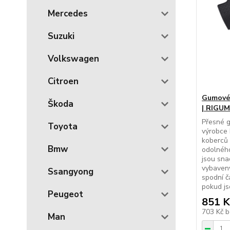
Mercedes
Suzuki
Volkswagen
Citroen
Gumové 
Škoda
| RIGUM
Přesné 
Toyota
výrobce 
koberců 
Bmw
odolného
jsou sna
vybaveny
Ssangyong
spodní č
pokud js
Peugeot
851 K
703 Kč
b
Man