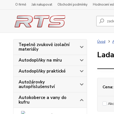
O firmě
Jak nakupovat
Obchodní podmínky
Hodnocení e
Úvod
A
Tepelně zvukově izolační
materiály
Lad
Autodoplňky na míru
Autodoplňky praktické
Autožárovky
autopříslušenství
Cena:
Autokoberce a vany do
kufru
Akc