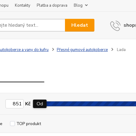
shopu
Kontakty
Platba a doprava
Blog
Hledat
shop
utokoberce a vany do kufru
Přesné gumové autokoberce
Lada
a
VESTA
Kč
Od
e
TOP produkt