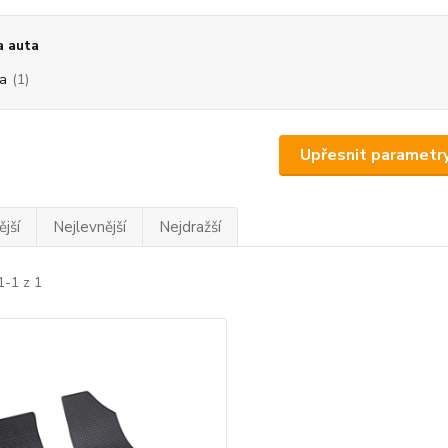
a auta
a
(1)
Upřesnit parametr
jší
Nejlevnější
Nejdražší
1-1 z 1