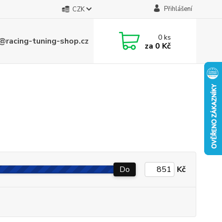
Přihlášení
CZK
0
ks
@racing-tuning-shop.cz
za
0 Kč
Do
Kč