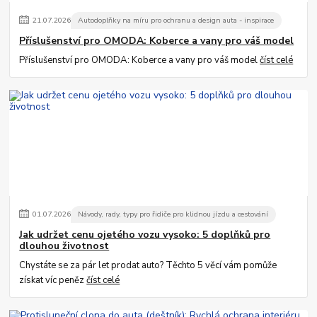
21
.
07
.
2026
Autodoplňky na míru pro ochranu a design auta - inspirace
Příslušenství pro OMODA: Koberce a vany pro váš model
Příslušenství pro OMODA: Koberce a vany pro váš model
číst celé
01
.
07
.
2026
Návody, rady, typy pro řidiče pro klidnou jízdu a cestování
Jak udržet cenu ojetého vozu vysoko: 5 doplňků pro
dlouhou životnost
Chystáte se za pár let prodat auto? Těchto 5 věcí vám pomůže
získat víc peněz
číst celé