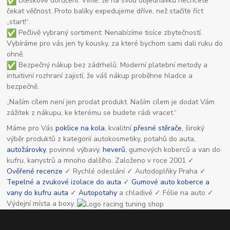
Bleskové doručení: Víme, že na svou objednávku nechcete
čekat věčnost. Proto balíky expedujeme dříve, než stačíte říct
„start!“.
Pečlivě vybraný sortiment: Nenabízíme tisíce zbytečností.
Vybíráme pro vás jen ty kousky, za které bychom sami dali ruku do
ohně.
Bezpečný nákup bez zádrhelů: Moderní platební metody a
intuitivní rozhraní zajistí, že váš nákup proběhne hladce a
bezpečně.
„Naším cílem není jen prodat produkt. Naším cílem je dodat Vám
zážitek z nákupu, ke kterému se budete rádi vracet.“
Máme pro Vás
poklice na kola
, kvalitní
přesné stěrače
, široký
výběr produktů z kategorií autokosmetiky, potahů do auta,
autožárovky
, povinné výbavy,
heverů
, gumových koberců a van do
kufru, kanystrů a mnoho dalšího. Založeno v roce 2001 ✓
Ověřené recenze
✓ Rychlé odeslání ✓ Autodoplňky Praha ✓
Tepelné a zvukové izolace do auta
✓
Gumové auto koberce a
vany do kufru auta
✓
Autopotahy
a chladivé ✓ Fólie na auto ✓
Výdejní místa a boxy.