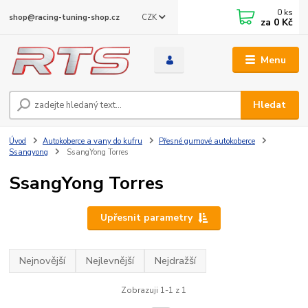
0
ks
CZK
shop@racing-tuning-shop.cz
za
0 Kč
Menu
Hledat
Úvod
Autokoberce a vany do kufru
Přesné gumové autokoberce
Ssangyong
SsangYong Torres
SsangYong Torres
Upřesnit parametry
Nejnovější
Nejlevnější
Nejdražší
Zobrazuji 1-1 z 1