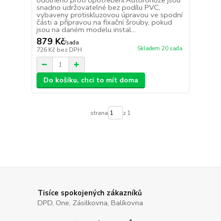
odolného proti opotřebení.Autorohože jsou
snadno udržovatelné bez podílu PVC,
vybaveny protiskluzovou úpravou ve spodní
části a přípravou na fixační šrouby, pokud
jsou na daném modelu instal...
879 Kč
/
sada
Skladem 20 sada
726 Kč
bez DPH
Do košíku, chci to mít doma
strana
z 1
Tisíce spokojených zákazníků
DPD, One, Zásilkovna, Balíkovna