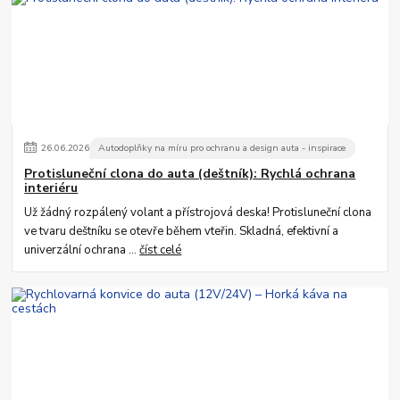
26
.
06
.
2026
Autodoplňky na míru pro ochranu a design auta - inspirace
Protisluneční clona do auta (deštník): Rychlá ochrana
interiéru
Už žádný rozpálený volant a přístrojová deska! Protisluneční clona
ve tvaru deštníku se otevře během vteřin. Skladná, efektivní a
univerzální ochrana ...
číst celé