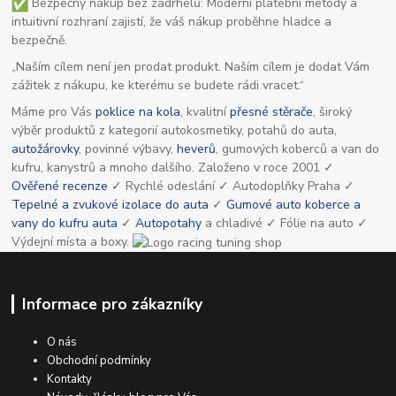
Bezpečný nákup bez zádrhelů: Moderní platební metody a
intuitivní rozhraní zajistí, že váš nákup proběhne hladce a
bezpečně.
„Naším cílem není jen prodat produkt. Naším cílem je dodat Vám
zážitek z nákupu, ke kterému se budete rádi vracet.“
Máme pro Vás
poklice na kola
, kvalitní
přesné stěrače
, široký
výběr produktů z kategorií autokosmetiky, potahů do auta,
autožárovky
, povinné výbavy,
heverů
, gumových koberců a van do
kufru, kanystrů a mnoho dalšího. Založeno v roce 2001 ✓
Ověřené recenze
✓ Rychlé odeslání ✓ Autodoplňky Praha ✓
Tepelné a zvukové izolace do auta
✓
Gumové auto koberce a
vany do kufru auta
✓
Autopotahy
a chladivé ✓ Fólie na auto ✓
Výdejní místa a boxy.
Informace pro zákazníky
O nás
Obchodní podmínky
Kontakty