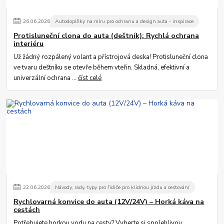
26
.
06
.
2026
Autodoplňky na míru pro ochranu a design auta - inspirace
Protisluneční clona do auta (deštník): Rychlá ochrana
interiéru
Už žádný rozpálený volant a přístrojová deska! Protisluneční clona
ve tvaru deštníku se otevře během vteřin. Skladná, efektivní a
univerzální ochrana ...
číst celé
22
.
06
.
2026
Návody, rady, typy pro řidiče pro klidnou jízdu a cestování
Rychlovarná konvice do auta (12V/24V) – Horká káva na
cestách
Potřebujete horkou vodu na cesty? Vyberte si spolehlivou