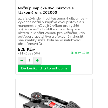
Nožní pumpička dvoupístová s
tlakoměrem, 202000
alca 2-Zylinder Hochleistungs-Fußpumpe –
výkonná nožní pumpička dvoupístová a s
manometremDvojitý výkon pro rychlé
huštění – nožní hustilka alca s dvojitým
pístem je ideální volbou pro každého, kdo
potřebuje spolehlivě a efektivně nahustit
pneumatiky, míče, kola nebo nafukovací
příslušenství.Dí...
525 Kč
/
ks
Skladem 11 ks
434 Kč
bez DPH
Do košíku, chci to mít doma