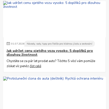
01
.
07
.
2026
Návody, rady, typy pro řidiče pro klidnou jízdu a cestování
Jak udržet cenu ojetého vozu vysoko: 5 doplňků pro
dlouhou životnost
Chystáte se za pár let prodat auto? Těchto 5 věcí vám pomůže
získat víc peněz
číst celé