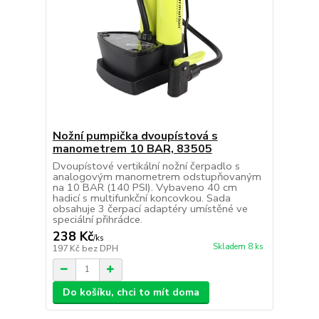
Nožní pumpička dvoupístová s
manometrem 10 BAR, 83505
Dvoupístové vertikální nožní čerpadlo s
analogovým manometrem odstupňovaným
na 10 BAR (140 PSI). Vybaveno 40 cm
hadicí s multifunkční koncovkou. Sada
obsahuje 3 čerpací adaptéry umístěné ve
speciální přihrádce.
238 Kč
/
ks
Skladem 8 ks
197 Kč
bez DPH
Do košíku, chci to mít doma