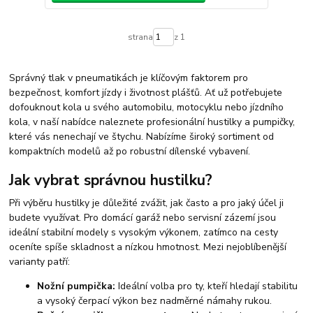
strana
z 1
Správný tlak v pneumatikách je klíčovým faktorem pro
bezpečnost, komfort jízdy i životnost plášťů. Ať už potřebujete
dofouknout kola u svého automobilu, motocyklu nebo jízdního
kola, v naší nabídce naleznete profesionální hustilky a pumpičky,
které vás nenechají ve štychu. Nabízíme široký sortiment od
kompaktních modelů až po robustní dílenské vybavení.
Jak vybrat správnou hustilku?
Při výběru hustilky je důležité zvážit, jak často a pro jaký účel ji
budete využívat. Pro domácí garáž nebo servisní zázemí jsou
ideální stabilní modely s vysokým výkonem, zatímco na cesty
oceníte spíše skladnost a nízkou hmotnost. Mezi nejoblíbenější
varianty patří:
Nožní pumpička:
Ideální volba pro ty, kteří hledají stabilitu
a vysoký čerpací výkon bez nadměrné námahy rukou.