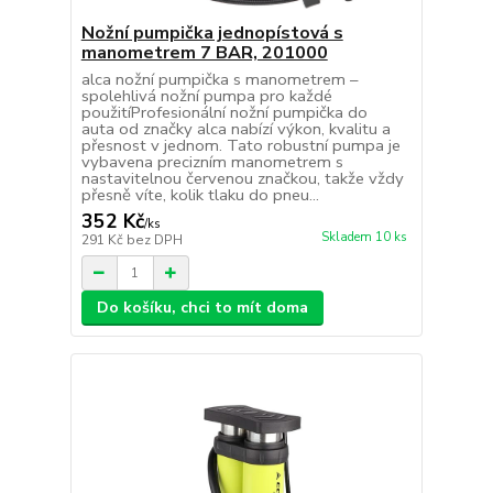
Nožní pumpička jednopístová s
manometrem 7 BAR, 201000
alca nožní pumpička s manometrem –
spolehlivá nožní pumpa pro každé
použitíProfesionální nožní pumpička do
auta od značky alca nabízí výkon, kvalitu a
přesnost v jednom. Tato robustní pumpa je
vybavena precizním manometrem s
nastavitelnou červenou značkou, takže vždy
přesně víte, kolik tlaku do pneu...
352 Kč
/
ks
Skladem 10 ks
291 Kč
bez DPH
Do košíku, chci to mít doma