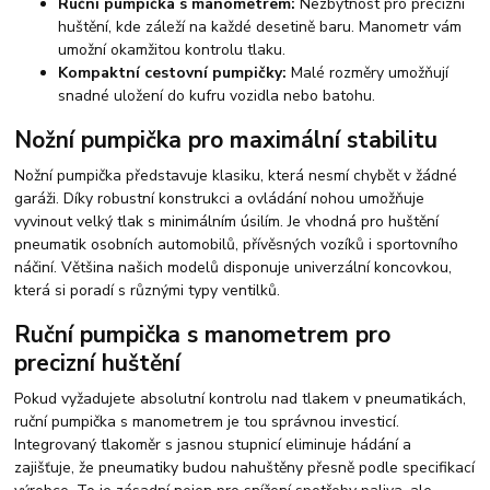
Ruční pumpička s manometrem:
Nezbytnost pro precizní
huštění, kde záleží na každé desetině baru. Manometr vám
umožní okamžitou kontrolu tlaku.
Kompaktní cestovní pumpičky:
Malé rozměry umožňují
snadné uložení do kufru vozidla nebo batohu.
Nožní pumpička pro maximální stabilitu
Nožní pumpička představuje klasiku, která nesmí chybět v žádné
garáži. Díky robustní konstrukci a ovládání nohou umožňuje
vyvinout velký tlak s minimálním úsilím. Je vhodná pro huštění
pneumatik osobních automobilů, přívěsných vozíků i sportovního
náčiní. Většina našich modelů disponuje univerzální koncovkou,
která si poradí s různými typy ventilků.
Ruční pumpička s manometrem pro
precizní huštění
Pokud vyžadujete absolutní kontrolu nad tlakem v pneumatikách,
ruční pumpička s manometrem je tou správnou investicí.
Integrovaný tlakoměr s jasnou stupnicí eliminuje hádání a
zajišťuje, že pneumatiky budou nahuštěny přesně podle specifikací