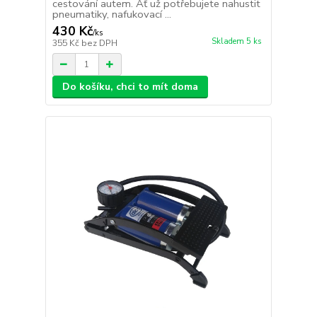
cestování autem. Ať už potřebujete nahustit
pneumatiky, nafukovací ...
430 Kč
/
ks
Skladem 5 ks
355 Kč
bez DPH
Do košíku, chci to mít doma