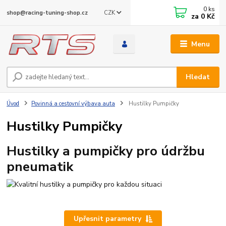
0
ks
CZK
shop@racing-tuning-shop.cz
za
0 Kč
Menu
Hledat
Úvod
Povinná a cestovní výbava auta
Hustilky Pumpičky
Hustilky Pumpičky
Hustilky a pumpičky pro údržbu
pneumatik
Upřesnit parametry