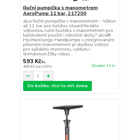
Ruční pumpička s manometrem
AeroPump 11 bar, 217200
alca Ruční pumpička s manometrem – Výkon
až 11 bar pro každou situaciHledáte
výkonnou ruční hustilka s manometrem pro
každodenní použití i náročné úkoly? alca®
Hochleistungs-Handpumpe s integrovaným
přesným manometrem je skvělou volbou
pro každého motoristu, cyklistu i
domácnost.Díky robus...
593 Kč
/
ks
Skladem 14 ks
490 Kč
bez DPH
Do košíku, chci to mít doma