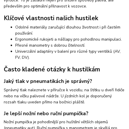
výrobce. To je zásadní nejen pro snížení spotřeby paliva, ale
především pro optimální přilnavost k vozovce.
Klíčové vlastnosti našich hustilek
Odolné materiály zaručující dlouhou životnost i při častém
používání.
Ergonomické rukojeti a nášlapy pro pohodlnou manipulaci.
Přesné manometry s dobrou čitelností.
Univerzální adaptéry v balení pro různé typy ventilků (AV,
FV, DV).
Často kladené otázky k hustilkám
Jaký tlak v pneumatikách je správný?
Správný tlak naleznete v příručce k vozidlu, na štítku u dveří řidiče
nebo na víčku palivové nádrže. U jízdních kol je doporučený
rozsah tlaku uveden přímo na bočnici pláště.
Je lepší nožní nebo ruční pumpička?
Nožní pumpička je pohodlnější pro huštění větších objemů
(pneumatiky aut). Ruční pumpička s manometrem je skvělá pro