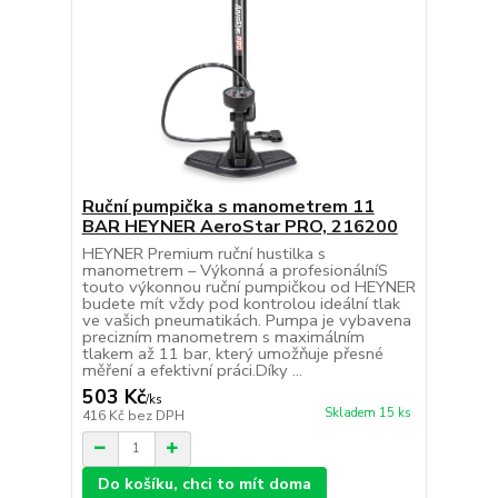
Ruční pumpička s manometrem 11
BAR HEYNER AeroStar PRO, 216200
HEYNER Premium ruční hustilka s
manometrem – Výkonná a profesionálníS
touto výkonnou ruční pumpičkou od HEYNER
budete mít vždy pod kontrolou ideální tlak
ve vašich pneumatikách. Pumpa je vybavena
precizním manometrem s maximálním
tlakem až 11 bar, který umožňuje přesné
měření a efektivní práci.Díky ...
503 Kč
/
ks
Skladem 15 ks
416 Kč
bez DPH
Do košíku, chci to mít doma