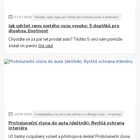
01
.
07
.
2026
Návody, rady, typy pro řidiče pro klidnou jízdu a cestování
Jak udržet cenu ojetého vozu vysoko: 5 doplňků pro
dlouhou životnost
Chystáte se za pár let prodat auto? Těchto 5 věcí vám pomůže
získat víc peněz
číst celé
26
.
06
.
2026
Autodoplňky na míru pro ochranu a design auta - inspirace
Protisluneční clona do auta (deštník): Rychlá ochrana
interiéru
Už žádný rozpálený volant a přístrojová deska! Protisluneční clona