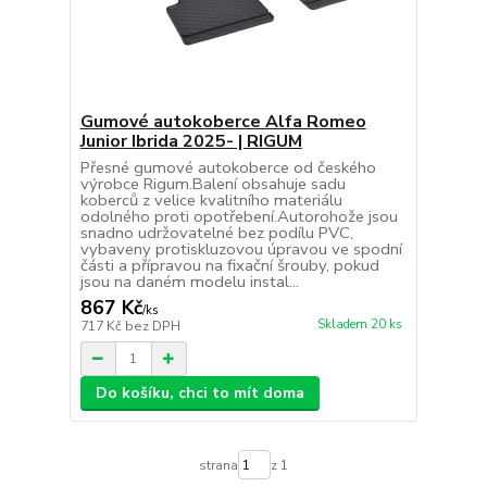
Gumové autokoberce Alfa Romeo
Junior Ibrida 2025- | RIGUM
Přesné gumové autokoberce od českého
výrobce Rigum.Balení obsahuje sadu
koberců z velice kvalitního materiálu
odolného proti opotřebení.Autorohože jsou
snadno udržovatelné bez podílu PVC,
vybaveny protiskluzovou úpravou ve spodní
části a přípravou na fixační šrouby, pokud
jsou na daném modelu instal...
867 Kč
/
ks
Skladem 20 ks
717 Kč
bez DPH
Do košíku, chci to mít doma
strana
z 1