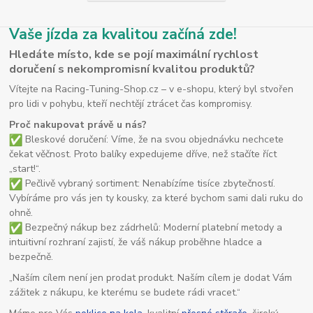
Vaše jízda za kvalitou začíná zde!
Hledáte místo, kde se pojí maximální rychlost
doručení s nekompromisní kvalitou produktů?
Vítejte na Racing-Tuning-Shop.cz – v e-shopu, který byl stvořen
pro lidi v pohybu, kteří nechtějí ztrácet čas kompromisy.
Proč nakupovat právě u nás?
Bleskové doručení: Víme, že na svou objednávku nechcete
čekat věčnost. Proto balíky expedujeme dříve, než stačíte říct
„start!“.
Pečlivě vybraný sortiment: Nenabízíme tisíce zbytečností.
Vybíráme pro vás jen ty kousky, za které bychom sami dali ruku do
ohně.
Bezpečný nákup bez zádrhelů: Moderní platební metody a
intuitivní rozhraní zajistí, že váš nákup proběhne hladce a
bezpečně.
„Naším cílem není jen prodat produkt. Naším cílem je dodat Vám
zážitek z nákupu, ke kterému se budete rádi vracet.“