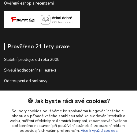
Ověřený eshop s recenzemi
Prověřeno 21 lety praxe
Stabilní prodejce od roku 2005
Skvělé hodnocení na Heureka
Odstoupeni od smlouvy
🍪 Jak byste rádi své cookies?
Kontakty
Soubory cookies používáme ke správnému fungování našeho e-
shopu a v případě vašeho souhlasu také ke sledování statistik o
webu, měření efektivity reklamních kampaní, zapamatování vašeho
shop@racing-tuning-shop.cz
oblíbeného nastavení při používání stránek, či zobrazení reklam
odpovídajících vašim preferencím.
Více k využití cookies