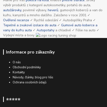
Máme pro Vás
poklice na kola
, kvalitní
přesné stěrače
, široký
výběr produktů z kategorií autokosmetiky, potahů do auta,
autožárovky
, povinné výbavy,
heverů
, gumových koberců a van do
kufru, kanystrů a mnoho dalšího. Založeno v roce 2001 ✓
Ověřené recenze
✓ Rychlé odeslání ✓ Autodoplňky Praha ✓
Tepelné a zvukové izolace do auta
✓
Gumové auto koberce a
vany do kufru auta
✓
Autopotahy
a chladivé ✓ Fólie na auto ✓
Výdejní místa a boxy.
Informace pro zákazníky
O nás
Obchodní podmínky
Kontakty
Návody, články, blog pro Vás
Ochrana osobních údajů
⭐⭐⭐⭐⭐