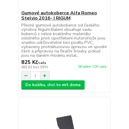
Gumové autokoberce Alfa Romeo
Stelvio 2016- | RIGUM
Přesné gumové autokoberce od českého
výrobce Rigum.Balení obsahuje sadu
koberců z velice kvalitního materiálu
odolného proti opotřebení.Autorohože jsou
snadno udržovatelné bez podílu PVC,
vybaveny protiskluzovou úpravou ve spodní
části a přípravou na fixační šrouby, pokud
jsou na daném modelu instal...
825 Kč
/
sada
Skladem 100 sada
682 Kč
bez DPH
Do košíku, chci to mít doma