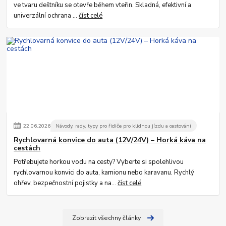
ve tvaru deštníku se otevře během vteřin. Skladná, efektivní a
univerzální ochrana ...
číst celé
22
.
06
.
2026
Návody, rady, typy pro řidiče pro klidnou jízdu a cestování
Rychlovarná konvice do auta (12V/24V) – Horká káva na
cestách
Potřebujete horkou vodu na cesty? Vyberte si spolehlivou
rychlovarnou konvici do auta, kamionu nebo karavanu. Rychlý
ohřev, bezpečnostní pojistky a na...
číst celé
Zobrazit všechny články