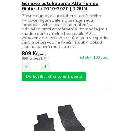
Gumové autokoberce Alfa Romeo
Giulietta 2010-2020 | RIGUM
Přesné gumové autokoberce od českého
výrobce Rigum.Balení obsahuje sadu
koberců z velice kvalitního materiálu
odolného proti opotřebení.Autorohože jsou
snadno udržovatelné bez podílu PVC,
vybaveny protiskluzovou úpravou ve spodní
části a přípravou na fixační šrouby, pokud
jsou na daném modelu instal...
809 Kč
/
sada
Skladem 100 sada
669 Kč
bez DPH
Do košíku, chci to mít doma