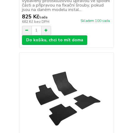
vybaveny protiskluzovou úpravou ve spodní
části a přípravou na fixační šrouby, pokud
jsou na daném modelu instal...
825 Kč
/
sada
Skladem 100 sada
682 Kč
bez DPH
Do košíku, chci to mít doma