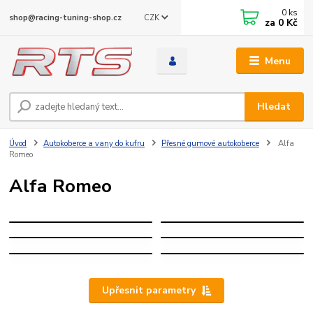
0
ks
CZK
shop@racing-tuning-shop.cz
za
0 Kč
Menu
Hledat
Úvod
Autokoberce a vany do kufru
Přesné gumové autokoberce
Alfa
Romeo
Alfa Romeo
GIULIETTA
MITO
ALFA
GIULIA
STELVIO
ROMEO
TONALE
JUNIOR
Upřesnit parametry