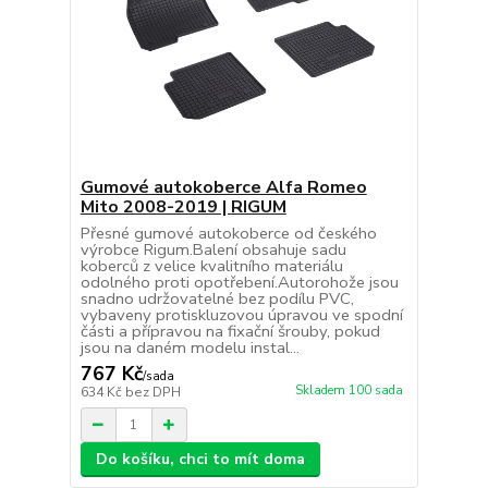
Gumové autokoberce Alfa Romeo
Mito 2008-2019 | RIGUM
Přesné gumové autokoberce od českého
výrobce Rigum.Balení obsahuje sadu
koberců z velice kvalitního materiálu
odolného proti opotřebení.Autorohože jsou
snadno udržovatelné bez podílu PVC,
vybaveny protiskluzovou úpravou ve spodní
části a přípravou na fixační šrouby, pokud
jsou na daném modelu instal...
767 Kč
/
sada
Skladem 100 sada
634 Kč
bez DPH
Do košíku, chci to mít doma