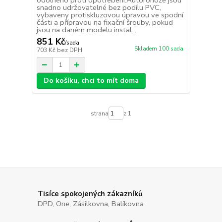
odolného proti opotřebení.Autorohože jsou
snadno udržovatelné bez podílu PVC,
vybaveny protiskluzovou úpravou ve spodní
části a přípravou na fixační šrouby, pokud
jsou na daném modelu instal...
851 Kč
/
sada
Skladem 100 sada
703 Kč
bez DPH
Do košíku, chci to mít doma
strana
z 1
Tisíce spokojených zákazníků
DPD, One, Zásilkovna, Balíkovna