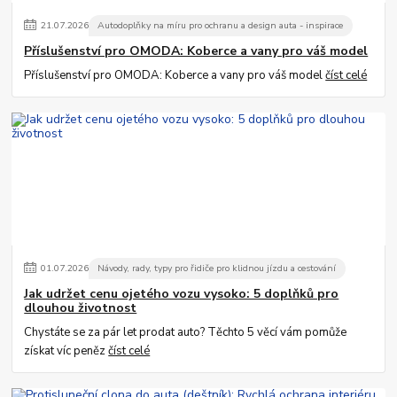
21
.
07
.
2026
Autodoplňky na míru pro ochranu a design auta - inspirace
Příslušenství pro OMODA: Koberce a vany pro váš model
Příslušenství pro OMODA: Koberce a vany pro váš model
číst celé
01
.
07
.
2026
Návody, rady, typy pro řidiče pro klidnou jízdu a cestování
Jak udržet cenu ojetého vozu vysoko: 5 doplňků pro
dlouhou životnost
Chystáte se za pár let prodat auto? Těchto 5 věcí vám pomůže
získat víc peněz
číst celé