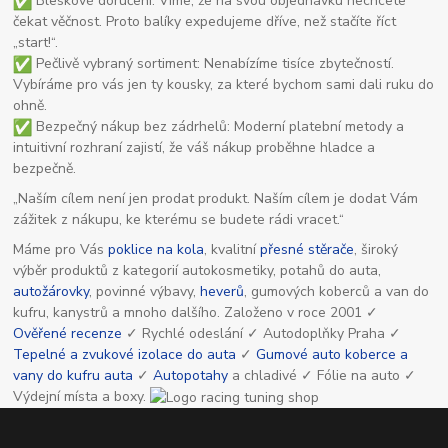
Bleskové doručení: Víme, že na svou objednávku nechcete
čekat věčnost. Proto balíky expedujeme dříve, než stačíte říct
„start!“.
Pečlivě vybraný sortiment: Nenabízíme tisíce zbytečností.
Vybíráme pro vás jen ty kousky, za které bychom sami dali ruku do
ohně.
Bezpečný nákup bez zádrhelů: Moderní platební metody a
intuitivní rozhraní zajistí, že váš nákup proběhne hladce a
bezpečně.
„Naším cílem není jen prodat produkt. Naším cílem je dodat Vám
zážitek z nákupu, ke kterému se budete rádi vracet.“
Máme pro Vás
poklice na kola
, kvalitní
přesné stěrače
, široký
výběr produktů z kategorií autokosmetiky, potahů do auta,
autožárovky
, povinné výbavy,
heverů
, gumových koberců a van do
kufru, kanystrů a mnoho dalšího. Založeno v roce 2001 ✓
Ověřené recenze
✓ Rychlé odeslání ✓ Autodoplňky Praha ✓
Tepelné a zvukové izolace do auta
✓
Gumové auto koberce a
vany do kufru auta
✓
Autopotahy
a chladivé ✓ Fólie na auto ✓
Výdejní místa a boxy.