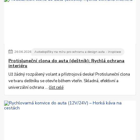
26
.
06
.
2026
Autodoplňky na míru pro ochranu a design auta - inspirace
Protisluneční clona do auta (deštník): Rychlá ochrana
interiéru
Už žádný rozpálený volant a přístrojová deska! Protisluneční clona
ve tvaru deštníku se otevře během vteřin. Skladná, efektivní a
univerzální ochrana ...
číst celé