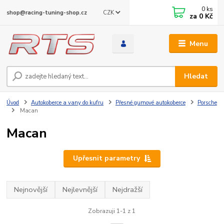
0
ks
CZK
shop@racing-tuning-shop.cz
za
0 Kč
Menu
Hledat
Úvod
Autokoberce a vany do kufru
Přesné gumové autokoberce
Porsche
Macan
Macan
Upřesnit parametry
Nejnovější
Nejlevnější
Nejdražší
Zobrazuji 1-1 z 1