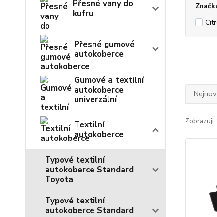
Přesné vany do
Značk
kufru
Cit
Přesné gumové
autokoberce
Gumové a textilní
autokoberce
Nejnově
univerzální
Zobrazuji 
Textilní
autokoberce
Typové textilní
autokoberce Standard
Toyota
Typové textilní
autokoberce Standard