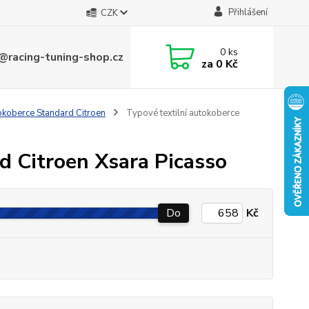
Přihlášení
CZK
0
ks
@racing-tuning-shop.cz
za
0 Kč
tokoberce Standard Citroen
Typové textilní autokoberce
d Citroen Xsara Picasso
Do
Kč