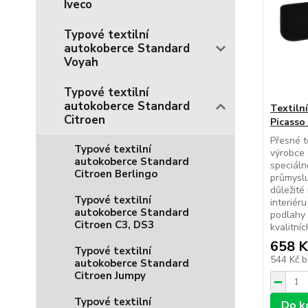
Iveco
Typové textilní
autokoberce Standard
Voyah
Typové textilní
autokoberce Standard
Textiln
Citroen
Picasso
Přesné t
Typové textilní
výrobce 
autokoberce Standard
speciál
Citroen Berlingo
průmyslu
důležité
Typové textilní
interiér
autokoberce Standard
podlahy 
Citroen C3, DS3
kvalitníc
658 K
Typové textilní
544 Kč
b
autokoberce Standard
Citroen Jumpy
Typové textilní
Do k