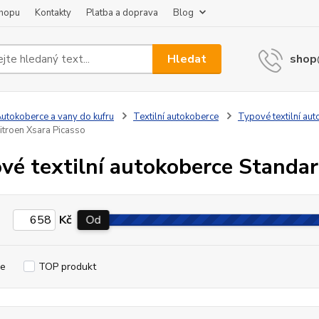
shopu
Kontakty
Platba a doprava
Blog
Hledat
shop
utokoberce a vany do kufru
Textilní autokoberce
Typové textilní au
itroen Xsara Picasso
vé textilní autokoberce Standar
Kč
Od
e
TOP produkt