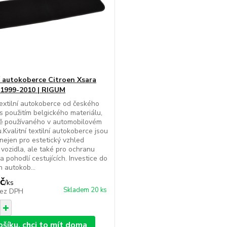
í autokoberce Citroen Xsara
 1999-2010 | RIGUM
extilní autokoberce od českého
s použitím belgického materiálu,
ně používaného v automobilovém
.Kvalitní textilní autokoberce jsou
 nejen pro estetický vzhled
u vozidla, ale také pro ochranu
a pohodlí cestujících. Investice do
h autokob...
č
/
ks
Skladem 20 ks
ez DPH
ošíku, chci to mít doma