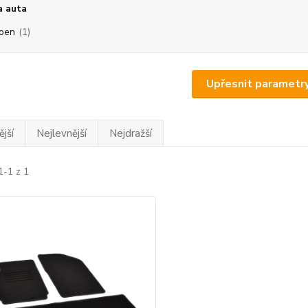
a auta
roen
(1)
Upřesnit parametr
jší
Nejlevnější
Nejdražší
1-1 z 1