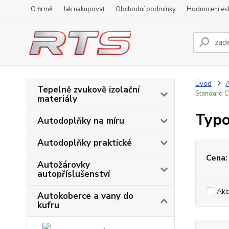
O firmě
Jak nakupovat
Obchodní podmínky
Hodnocení e
Úvod
A
Tepelně zvukově izolační
Standard C
materiály
Typo
Autodoplňky na míru
Autodoplňky praktické
Cena:
Autožárovky
autopříslušenství
Akc
Autokoberce a vany do
kufru