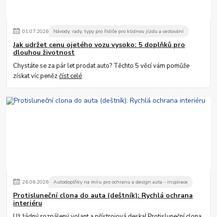
01
.
07
.
2026
Návody, rady, typy pro řidiče pro klidnou jízdu a cestování
Jak udržet cenu ojetého vozu vysoko: 5 doplňků pro
dlouhou životnost
Chystáte se za pár let prodat auto? Těchto 5 věcí vám pomůže
získat víc peněz
číst celé
26
.
06
.
2026
Autodoplňky na míru pro ochranu a design auta - inspirace
Protisluneční clona do auta (deštník): Rychlá ochrana
interiéru
Už žádný rozpálený volant a přístrojová deska! Protisluneční clona