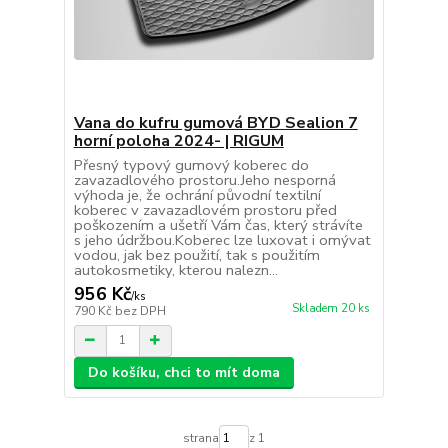
Vana do kufru gumová BYD Sealion 7
horní poloha 2024- | RIGUM
Přesný typový gumový koberec do
zavazadlového prostoru.Jeho nesporná
výhoda je, že ochrání původní textilní
koberec v zavazadlovém prostoru před
poškozením a ušetří Vám čas, který strávíte
s jeho údržbou.Koberec lze luxovat i omývat
vodou, jak bez použití, tak s použitím
autokosmetiky, kterou nalezn...
956 Kč
/
ks
Skladem 20 ks
790 Kč
bez DPH
Do košíku, chci to mít doma
strana
z 1