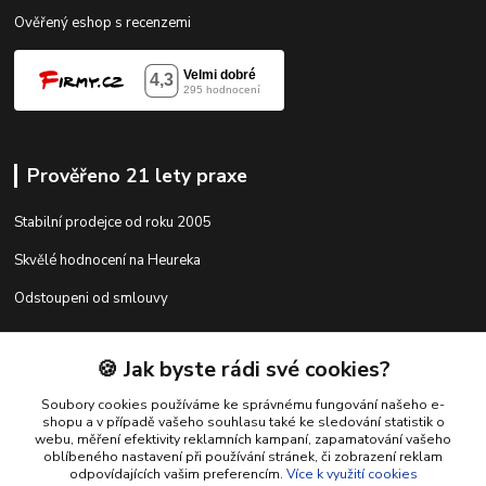
Ověřený eshop s recenzemi
Prověřeno 21 lety praxe
Stabilní prodejce od roku 2005
Skvělé hodnocení na Heureka
Odstoupeni od smlouvy
🍪 Jak byste rádi své cookies?
Kontakty
Soubory cookies používáme ke správnému fungování našeho e-
shopu a v případě vašeho souhlasu také ke sledování statistik o
webu, měření efektivity reklamních kampaní, zapamatování vašeho
shop@racing-tuning-shop.cz
oblíbeného nastavení při používání stránek, či zobrazení reklam
odpovídajících vašim preferencím.
Více k využití cookies