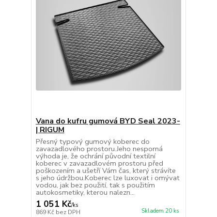
Vana do kufru gumová BYD Seal 2023-
| RIGUM
Přesný typový gumový koberec do
zavazadlového prostoru.Jeho nesporná
výhoda je, že ochrání původní textilní
koberec v zavazadlovém prostoru před
poškozením a ušetří Vám čas, který strávíte
s jeho údržbou.Koberec lze luxovat i omývat
vodou, jak bez použití, tak s použitím
autokosmetiky, kterou nalezn...
1 051 Kč
/
ks
Skladem 20 ks
869 Kč
bez DPH