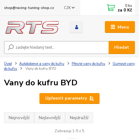
0
ks
CZK
shop@racing-tuning-shop.cz
za
0 Kč
Menu
Hledat
Úvod
Autokoberce a vany do kufru
Přesné vany do kufru
Gumové vany
do kufru
Vany do kufru BYD
Vany do kufru BYD
Upřesnit parametry
Nejnovější
Nejlevnější
Nejdražší
Zobrazuji 1-5 z 5