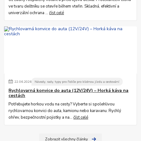
ve tvaru deštníku se otevře během vteřin. Skladná, efektivní a
univerzální ochrana ...
číst celé
22
.
06
.
2026
Návody, rady, typy pro řidiče pro klidnou jízdu a cestování
Rychlovarná konvice do auta (12V/24V) – Horká káva na
cestách
Potřebujete horkou vodu na cesty? Vyberte si spolehlivou
rychlovarnou konvici do auta, kamionu nebo karavanu. Rychlý
ohřev, bezpečnostní pojistky a na...
číst celé
Zobrazit všechny články