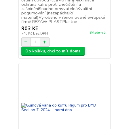
celém obvodu (cca 40 mm)Maximální
ochrana kufru proti znečištění a
zašpiněníSnadno omyvatelnáKvalitní
pogumování (nezapáchající
materiál)Vyrobeno v renomované evropské
firmě REZAW-PLASTPlastov...
903 Kč
Skladem 5
746 Kč
bez DPH
Do košíku, chci to mít doma