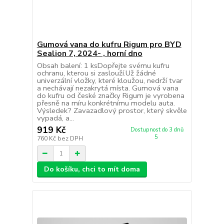
Gumová vana do kufru Rigum pro BYD
Sealion 7, 2024- , horní dno
Obsah balení: 1 ksDopřejte svému kufru
ochranu, kterou si zaslouží.Už žádné
univerzální vložky, které kloužou, nedrží tvar
a nechávají nezakrytá místa. Gumová vana
do kufru od české značky Rigum je vyrobena
přesně na míru konkrétnímu modelu auta.
Výsledek? Zavazadlový prostor, který skvěle
vypadá, a...
919 Kč
Dostupnost do 3 dnů
5
760 Kč
bez DPH
Do košíku, chci to mít doma