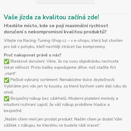
Vaše jízda za kvalitou začíná zde!
Hledáte místo, kde se pojí maximální rychlost
doručení s nekompromisní kvalitou produktů?
Vítejte na Racing-Tuning-Shop.cz – v e-shopu, který byl stvořen
pro lidi v pohybu, kteří nechtějí ztrácet čas kompromisy.
Proč nakupovat právě u nás?
Bleskové doručení: Víme, že na svou objednávku nechcete
čekat věčnost. Proto balíky expedujeme dříve, než stačíte říct
„start!“.
Pečlivě vybraný sortiment: Nenabízíme tisíce zbytečností.
Vybíráme pro vás jen ty kousky, za které bychom sami dali ruku do
ohně.
Bezpečný nákup bez zádrhelů: Moderní platební metody a
intuitivní rozhraní zajistí, že váš nákup proběhne hladce a
bezpečně.
„Naším cílem není jen prodat produkt. Naším cílem je dodat Vám
zážitek z nákupu, ke kterému se budete rádi vracet.“