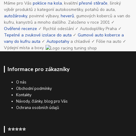
Máme pro Vás
poklice na kola
, kvalitní
přesné stěrače
, široký
výběr produktů z kategorií autokosmetiky, potahů do auta,
autožárovky
, povinné výbavy,
heverů
, gumových koberců a van do
kufru, kanystrů a mnoho dalšího. Založeno v roce 2001 ✓
Ověřené recenze
✓ Rychlé odeslání ✓ Autodoplňky Praha ✓
Tepelné a zvukové izolace do auta
✓
Gumové auto koberce a
vany do kufru auta
✓
Autopotahy
a chladivé ✓ Fólie na auto ✓
Výdejní místa a boxy.
Informace pro zákazníky
O nás
Obchodní podmínky
Kontakty
Návody, články, blog pro Vás
Ochrana osobních údajů
⭐⭐⭐⭐⭐