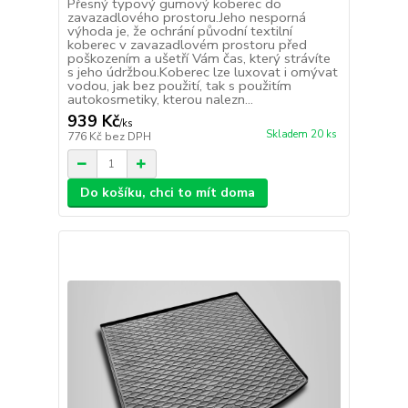
Přesný typový gumový koberec do
zavazadlového prostoru.Jeho nesporná
výhoda je, že ochrání původní textilní
koberec v zavazadlovém prostoru před
poškozením a ušetří Vám čas, který strávíte
s jeho údržbou.Koberec lze luxovat i omývat
vodou, jak bez použití, tak s použitím
autokosmetiky, kterou nalezn...
939 Kč
/
ks
Skladem 20 ks
776 Kč
bez DPH
Do košíku, chci to mít doma