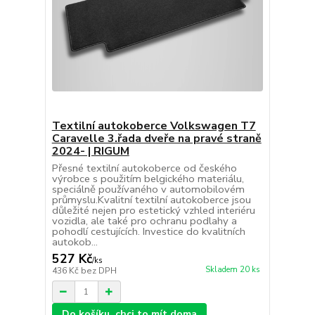
Textilní autokoberce Volkswagen T7
Caravelle 3.řada dveře na pravé straně
2024- | RIGUM
Přesné textilní autokoberce od českého
výrobce s použitím belgického materiálu,
speciálně používaného v automobilovém
průmyslu.Kvalitní textilní autokoberce jsou
důležité nejen pro estetický vzhled interiéru
vozidla, ale také pro ochranu podlahy a
pohodlí cestujících. Investice do kvalitních
autokob...
527 Kč
/
ks
Skladem 20 ks
436 Kč
bez DPH
Do košíku, chci to mít doma