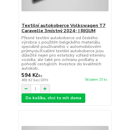
Textilní autokoberce Volkswagen T7
Caravelle 3místný 2024- | RIGUM
Přesné textilní autokoberce od českého
výrobce s použitím belgického materiálu,
speciálně používaného v automobilovém
průmyslu.Kvalitní textilní autokoberce jsou
důležité nejen pro estetický vzhled interiéru
vozidla, ale také pro ochranu podlahy a
pohodlí cestujících. Investice do kvalitních
autokob...
594 Kč
/
ks
Skladem 20 ks
491 Kč
bez DPH
Do košíku, chci to mít doma