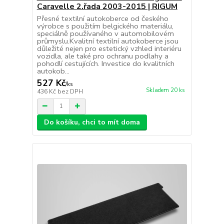
Caravelle 2.řada 2003-2015 | RIGUM
Přesné textilní autokoberce od českého
výrobce s použitím belgického materiálu,
speciálně používaného v automobilovém
průmyslu.Kvalitní textilní autokoberce jsou
důležité nejen pro estetický vzhled interiéru
vozidla, ale také pro ochranu podlahy a
pohodlí cestujících. Investice do kvalitních
autokob...
527 Kč
/
ks
Skladem 20 ks
436 Kč
bez DPH
Do košíku, chci to mít doma