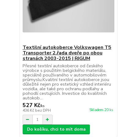
Textilní autokoberce Volkswagen T5
Transporter 2.řada dveře po obou
stranách 2003-2015 | RIGUM
Přesné textilní autokoberce od českého
výrobce s použitím belgického materiálu,
speciálně používaného v automobilovém
průmyslu.Kvalitní textilní autokoberce jsou
důležité nejen pro estetický vzhled interiéru
vozidla, ale také pro ochranu podlahy a
pohodlí cestujících. Investice do kvalitních
autokob...
527 Kč
/
ks
Skladem 20 ks
436 Kč
bez DPH
Do košíku, chci to mít doma