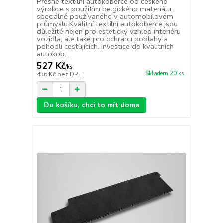
Přesné textilní autokoberce od českého
výrobce s použitím belgického materiálu,
speciálně používaného v automobilovém
průmyslu.Kvalitní textilní autokoberce jsou
důležité nejen pro estetický vzhled interiéru
vozidla, ale také pro ochranu podlahy a
pohodlí cestujících. Investice do kvalitních
autokob...
527 Kč
/
ks
Skladem 20 ks
436 Kč
bez DPH
Do košíku, chci to mít doma