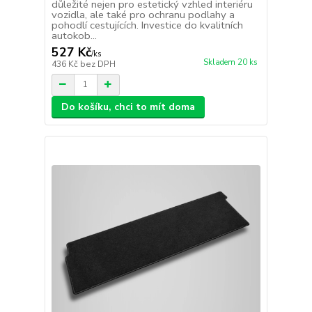
důležité nejen pro estetický vzhled interiéru
vozidla, ale také pro ochranu podlahy a
pohodlí cestujících. Investice do kvalitních
autokob...
527 Kč
/
ks
Skladem 20 ks
436 Kč
bez DPH
Do košíku, chci to mít doma