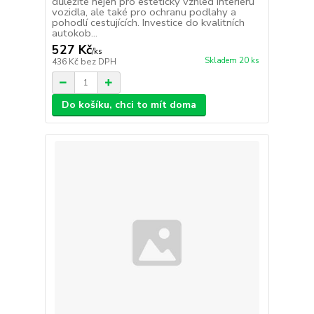
důležité nejen pro estetický vzhled interiéru
vozidla, ale také pro ochranu podlahy a
pohodlí cestujících. Investice do kvalitních
autokob...
527 Kč
/
ks
Skladem 20 ks
436 Kč
bez DPH
Do košíku, chci to mít doma