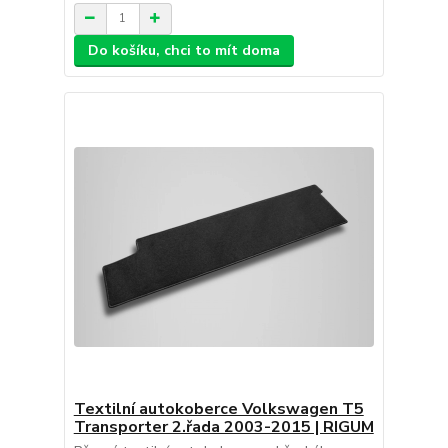
Do košíku, chci to mít doma
Textilní autokoberce Volkswagen T5
Transporter 2.řada 2003-2015 | RIGUM