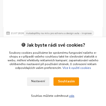
21
.
07
.
2026
Autodoplňky na míru pro ochranu a design auta - inspirace
Příslušenství pro OMODA: Koberce a vany pro váš model
🍪 Jak byste rádi své cookies?
Příslušenství pro OMODA: Koberce a vany pro váš model
číst celé
Soubory cookies používáme ke správnému fungování našeho e-
shopu a v případě vašeho souhlasu také ke sledování statistik o
webu, měření efektivity reklamních kampaní, zapamatování vašeho
oblíbeného nastavení při používání stránek, či zobrazení reklam
odpovídajících vašim preferencím.
Více k využití cookies
Souhlasím
Nastavení
Souhlas můžete odmítnout
zde
.
01
.
07
.
2026
Návody, rady, typy pro řidiče pro klidnou jízdu a cestování
Jak udržet cenu ojetého vozu vysoko: 5 doplňků pro