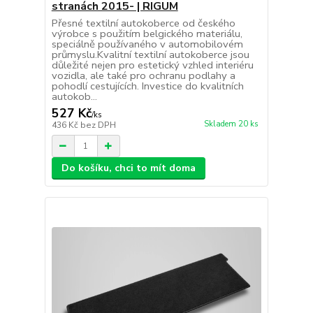
stranách 2015- | RIGUM
Přesné textilní autokoberce od českého
výrobce s použitím belgického materiálu,
speciálně používaného v automobilovém
průmyslu.Kvalitní textilní autokoberce jsou
důležité nejen pro estetický vzhled interiéru
vozidla, ale také pro ochranu podlahy a
pohodlí cestujících. Investice do kvalitních
autokob...
527 Kč
/
ks
Skladem 20 ks
436 Kč
bez DPH
Do košíku, chci to mít doma