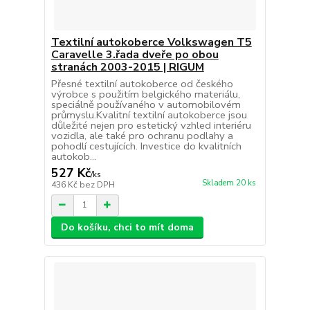
Textilní autokoberce Volkswagen T5
Caravelle 3.řada dveře po obou
stranách 2003-2015 | RIGUM
Přesné textilní autokoberce od českého
výrobce s použitím belgického materiálu,
speciálně používaného v automobilovém
průmyslu.Kvalitní textilní autokoberce jsou
důležité nejen pro estetický vzhled interiéru
vozidla, ale také pro ochranu podlahy a
pohodlí cestujících. Investice do kvalitních
autokob...
527 Kč
/
ks
Skladem 20 ks
436 Kč
bez DPH
Do košíku, chci to mít doma