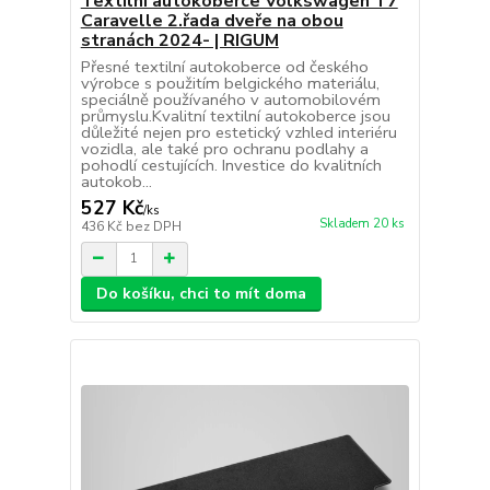
Textilní autokoberce Volkswagen T7
Caravelle 2.řada dveře na obou
stranách 2024- | RIGUM
Přesné textilní autokoberce od českého
výrobce s použitím belgického materiálu,
speciálně používaného v automobilovém
průmyslu.Kvalitní textilní autokoberce jsou
důležité nejen pro estetický vzhled interiéru
vozidla, ale také pro ochranu podlahy a
pohodlí cestujících. Investice do kvalitních
autokob...
527 Kč
/
ks
Skladem 20 ks
436 Kč
bez DPH
Do košíku, chci to mít doma