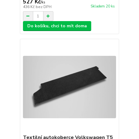
527 Kč
/
ks
Skladem 20 ks
436 Kč
bez DPH
Do košíku, chci to mít doma
Textilní autokoberce Volkswagen T5