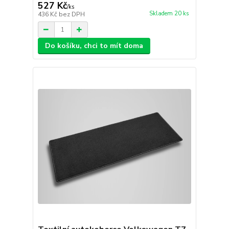
527 Kč
/
ks
Skladem 20 ks
436 Kč
bez DPH
Do košíku, chci to mít doma