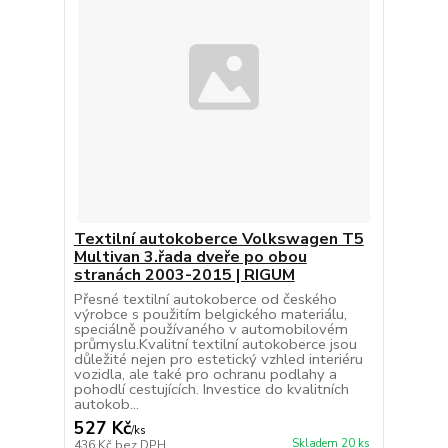
Textilní autokoberce Volkswagen T5
Multivan 3.řada dveře po obou
stranách 2003-2015 | RIGUM
Přesné textilní autokoberce od českého
výrobce s použitím belgického materiálu,
speciálně používaného v automobilovém
průmyslu.Kvalitní textilní autokoberce jsou
důležité nejen pro estetický vzhled interiéru
vozidla, ale také pro ochranu podlahy a
pohodlí cestujících. Investice do kvalitních
autokob...
527 Kč
/
ks
Skladem 20 ks
436 Kč
bez DPH