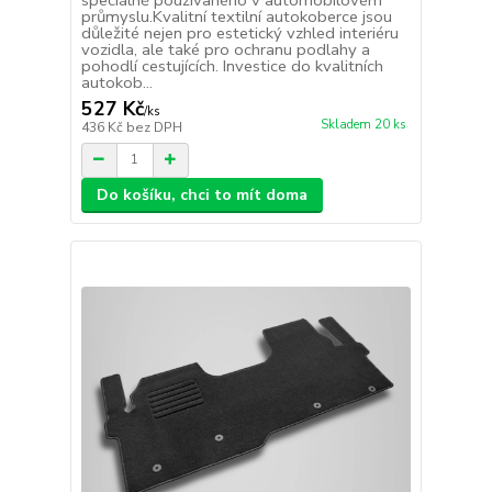
průmyslu.Kvalitní textilní autokoberce jsou
důležité nejen pro estetický vzhled interiéru
vozidla, ale také pro ochranu podlahy a
pohodlí cestujících. Investice do kvalitních
autokob...
527 Kč
/
ks
Skladem 20 ks
436 Kč
bez DPH
Do košíku, chci to mít doma