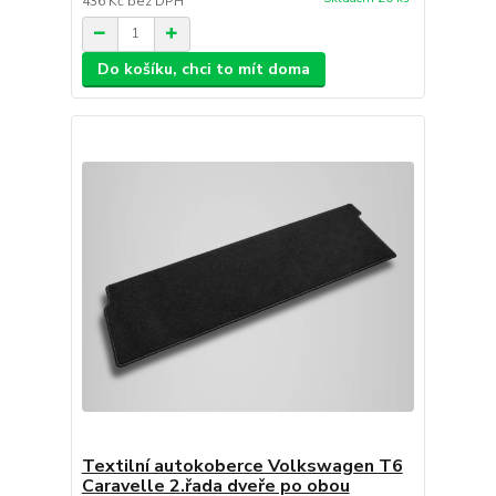
436 Kč
bez DPH
Do košíku, chci to mít doma
Textilní autokoberce Volkswagen T6
Caravelle 2.řada dveře po obou