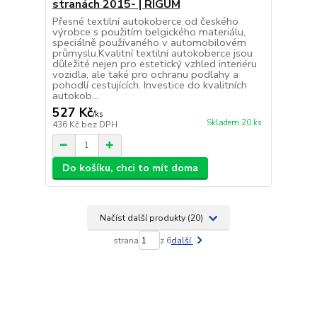
stranách 2015- | RIGUM
Přesné textilní autokoberce od českého
výrobce s použitím belgického materiálu,
speciálně používaného v automobilovém
průmyslu.Kvalitní textilní autokoberce jsou
důležité nejen pro estetický vzhled interiéru
vozidla, ale také pro ochranu podlahy a
pohodlí cestujících. Investice do kvalitních
autokob...
527 Kč
/
ks
Skladem 20 ks
436 Kč
bez DPH
Do košíku, chci to mít doma
Načíst další produkty (20)
strana
z 6
další