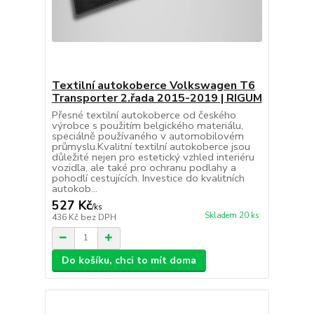
Textilní autokoberce Volkswagen T6
Transporter 2.řada 2015-2019 | RIGUM
Přesné textilní autokoberce od českého
výrobce s použitím belgického materiálu,
speciálně používaného v automobilovém
průmyslu.Kvalitní textilní autokoberce jsou
důležité nejen pro estetický vzhled interiéru
vozidla, ale také pro ochranu podlahy a
pohodlí cestujících. Investice do kvalitních
autokob...
527 Kč
/
ks
Skladem 20 ks
436 Kč
bez DPH
Do košíku, chci to mít doma