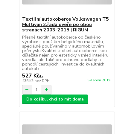
Textilní autokoberce Volkswagen T5
Multivan 2.řada dveře po obou
stranách 2003-2015 | RIGUM
Přesné textilní autokoberce od českého
výrobce s použitím belgického materiálu,
speciálně používaného v automobilovém
průmyslu.Kvalitní textilní autokoberce jsou
důležité nejen pro estetický vzhled interiéru
vozidla, ale také pro ochranu podlahy a
pohodlí cestujících. Investice do kvalitních
autokob...
527 Kč
/
ks
Skladem 20 ks
436 Kč
bez DPH
Do košíku, chci to mít doma