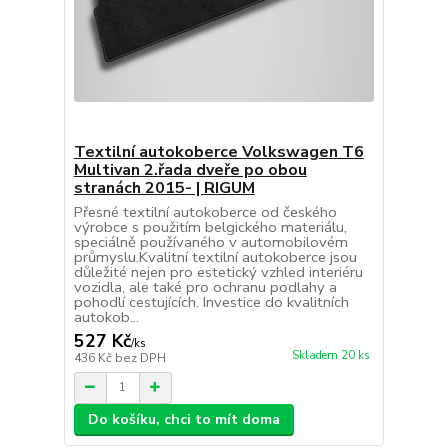
Textilní autokoberce Volkswagen T6
Multivan 2.řada dveře po obou
stranách 2015- | RIGUM
Přesné textilní autokoberce od českého
výrobce s použitím belgického materiálu,
speciálně používaného v automobilovém
průmyslu.Kvalitní textilní autokoberce jsou
důležité nejen pro estetický vzhled interiéru
vozidla, ale také pro ochranu podlahy a
pohodlí cestujících. Investice do kvalitních
autokob...
527 Kč
/
ks
Skladem 20 ks
436 Kč
bez DPH
Do košíku, chci to mít doma