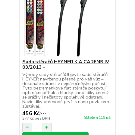
Sada stěračů HEYNER KIA CARENS IV
03/2013 -
Výhody sady stěračůObjevte sadu stěračů
HEYNER navrženou přesně pro váš vůz –
dokonalé stírání i v nejnáročnějším počasí.
Tyto bezraménkové flat stěrače poskytují
optimální přítlak a hladký chod, díky čemuž
se srážky i nečistoty spolehlivě odstraní.
Navíc díky prémiové pryži s nano povlakem
zůstávaj...
456 Kč
/
pár
Skladem 119 pár
377 Kč
bez DPH