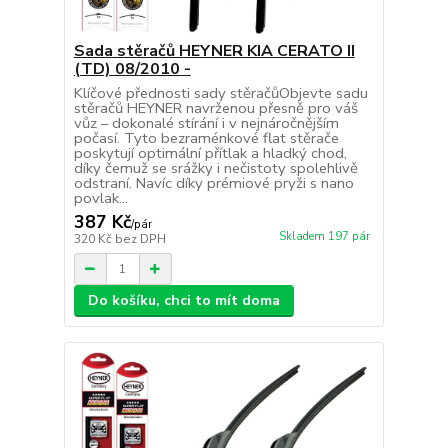
Sada stěračů HEYNER KIA CERATO II
(TD) 08/2010 -
Klíčové přednosti sady stěračůObjevte sadu
stěračů HEYNER navrženou přesně pro váš
vůz – dokonalé stírání i v nejnáročnějším
počasí. Tyto bezraménkové flat stěrače
poskytují optimální přítlak a hladký chod,
díky čemuž se srážky i nečistoty spolehlivě
odstraní. Navíc díky prémiové pryži s nano
povlak...
387 Kč
/
pár
Skladem 197 pár
320 Kč
bez DPH
Do košíku, chci to mít doma