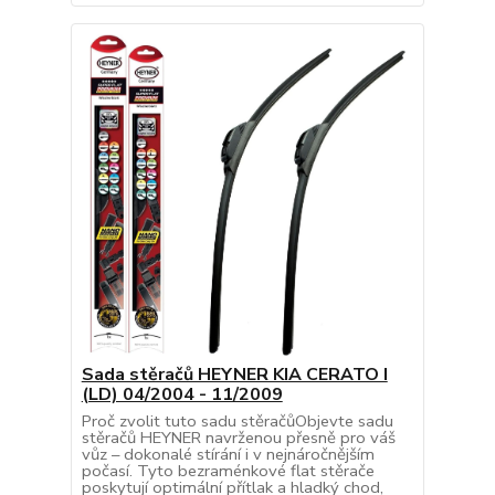
Sada stěračů HEYNER KIA CERATO I
(LD) 04/2004 - 11/2009
Proč zvolit tuto sadu stěračůObjevte sadu
stěračů HEYNER navrženou přesně pro váš
vůz – dokonalé stírání i v nejnáročnějším
počasí. Tyto bezraménkové flat stěrače
poskytují optimální přítlak a hladký chod,