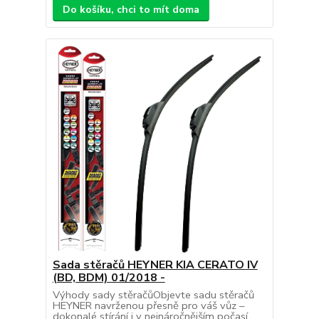
Do košíku, chci to mít doma
Sada stěračů HEYNER KIA CERATO IV
(BD, BDM) 01/2018 -
Výhody sady stěračůObjevte sadu stěračů
HEYNER navrženou přesně pro váš vůz –
dokonalé stírání i v nejnáročnějším počasí.