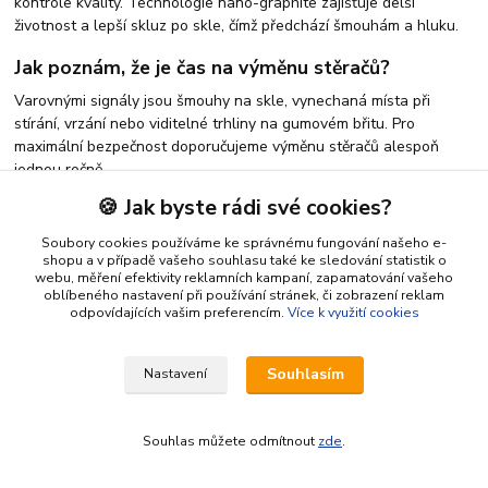
kontrole kvality. Technologie nano-graphite zajišťuje delší
životnost a lepší skluz po skle, čímž předchází šmouhám a hluku.
Jak poznám, že je čas na výměnu stěračů?
Varovnými signály jsou šmouhy na skle, vynechaná místa při
stírání, vrzání nebo viditelné trhliny na gumovém břitu. Pro
maximální bezpečnost doporučujeme výměnu stěračů alespoň
jednou ročně.
🍪 Jak byste rádi své cookies?
Soubory cookies používáme ke správnému fungování našeho e-
shopu a v případě vašeho souhlasu také ke sledování statistik o
webu, měření efektivity reklamních kampaní, zapamatování vašeho
oblíbeného nastavení při používání stránek, či zobrazení reklam
odpovídajících vašim preferencím.
Více k využití cookies
Tisíce spokojených zákazníků
DPD, One, Zásilkovna, Balíkovna
Souhlasím
Nastavení
21 let zkušeností v oboru👍
Ověřené hodnocení a recenze
Souhlas můžete odmítnout
zde
.
Ověřený eshop ⭐⭐⭐⭐⭐
Nechme zákazníky mluvit za nás