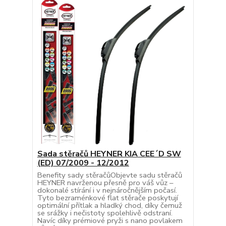
Sada stěračů HEYNER KIA CEE´D SW
(ED) 07/2009 - 12/2012
Benefity sady stěračůObjevte sadu stěračů
HEYNER navrženou přesně pro váš vůz –
dokonalé stírání i v nejnáročnějším počasí.
Tyto bezraménkové flat stěrače poskytují
optimální přítlak a hladký chod, díky čemuž
se srážky i nečistoty spolehlivě odstraní.
Navíc díky prémiové pryži s nano povlakem