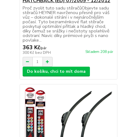
HATCHBACK (ED) 07/2009 - 12/2012
Proč zvolit tuto sadu stěračůObjevte sadu
stěračů HEYNER navrženou přesně pro váš
vůz – dokonalé stírání i v nejnáročnějším
počasí. Tyto bezraménkové flat stěrače
poskytují optimální přítlak a hladký chod,
díky čemuž se srážky i nečistoty spolehlivě
odstraní. Navíc díky prémiové pryži s nano
povlake...
363 Kč
/
pár
Skladem 208 pár
300 Kč
bez DPH
Do košíku, chci to mít doma