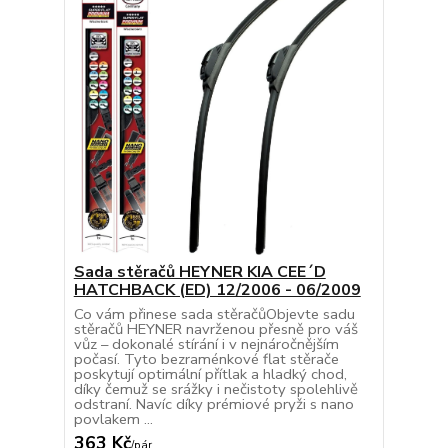
Sada stěračů HEYNER KIA CEE´D
HATCHBACK (ED) 12/2006 - 06/2009
Co vám přinese sada stěračůObjevte sadu
stěračů HEYNER navrženou přesně pro váš
vůz – dokonalé stírání i v nejnáročnějším
počasí. Tyto bezraménkové flat stěrače
poskytují optimální přítlak a hladký chod,
díky čemuž se srážky i nečistoty spolehlivě
odstraní. Navíc díky prémiové pryži s nano
povlakem ...
363 Kč
/
pár