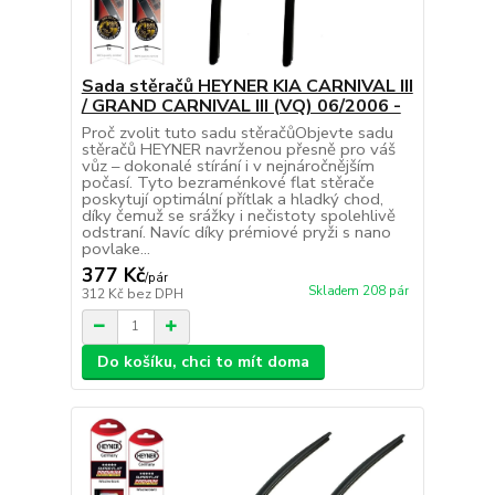
Sada stěračů HEYNER KIA CARNIVAL III
/ GRAND CARNIVAL III (VQ) 06/2006 -
Proč zvolit tuto sadu stěračůObjevte sadu
stěračů HEYNER navrženou přesně pro váš
vůz – dokonalé stírání i v nejnáročnějším
počasí. Tyto bezraménkové flat stěrače
poskytují optimální přítlak a hladký chod,
díky čemuž se srážky i nečistoty spolehlivě
odstraní. Navíc díky prémiové pryži s nano
povlake...
377 Kč
/
pár
Skladem 208 pár
312 Kč
bez DPH
Do košíku, chci to mít doma