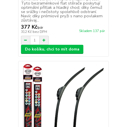
Tyto bezraménkové flat stěrače poskytují
optimální přítlak a hladký chod, díky čemuž
se srážky i nečistoty spolehlivě odstraní.
Navíc díky prémiové pryži s nano povlakem
zůstávaj...
377 Kč
/
pár
Skladem 137 pár
312 Kč
bez DPH
Do košíku, chci to mít doma