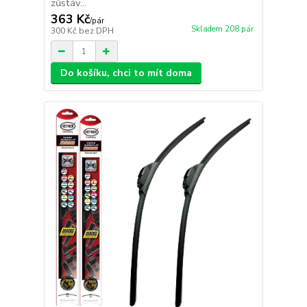
zůstáv...
363 Kč
/
pár
Skladem 208 pár
300 Kč
bez DPH
Do košíku, chci to mít doma