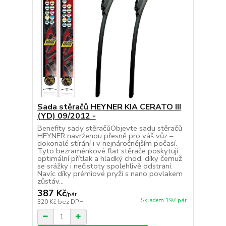
Sada stěračů HEYNER KIA CERATO III
(YD) 09/2012 -
Benefity sady stěračůObjevte sadu stěračů
HEYNER navrženou přesně pro váš vůz –
dokonalé stírání i v nejnáročnějším počasí.
Tyto bezraménkové flat stěrače poskytují
optimální přítlak a hladký chod, díky čemuž
se srážky i nečistoty spolehlivě odstraní.
Navíc díky prémiové pryži s nano povlakem
zůstáv...
387 Kč
/
pár
Skladem 197 pár
320 Kč
bez DPH