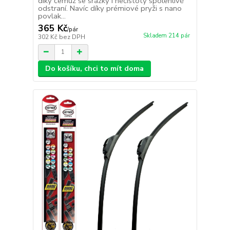
díky čemuž se srážky i nečistoty spolehlivě
odstraní. Navíc díky prémiové pryži s nano
povlak...
365 Kč
/
pár
Skladem 214 pár
302 Kč
bez DPH
Do košíku, chci to mít doma