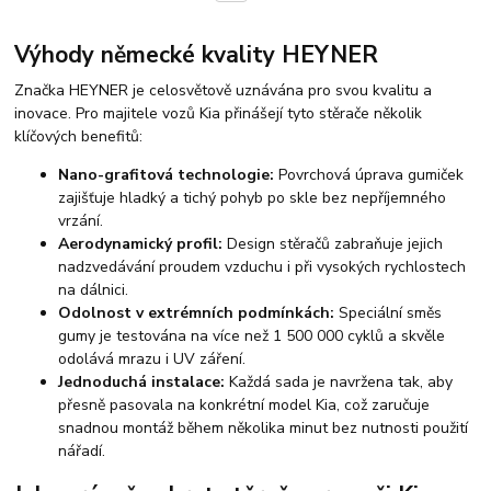
Výhody německé kvality HEYNER
Značka HEYNER je celosvětově uznávána pro svou kvalitu a
inovace. Pro majitele vozů Kia přinášejí tyto stěrače několik
klíčových benefitů:
Nano-grafitová technologie:
Povrchová úprava gumiček
zajišťuje hladký a tichý pohyb po skle bez nepříjemného
vrzání.
Aerodynamický profil:
Design stěračů zabraňuje jejich
nadzvedávání proudem vzduchu i při vysokých rychlostech
na dálnici.
Odolnost v extrémních podmínkách:
Speciální směs
gumy je testována na více než 1 500 000 cyklů a skvěle
odolává mrazu i UV záření.
Jednoduchá instalace:
Každá sada je navržena tak, aby
přesně pasovala na konkrétní model Kia, což zaručuje
snadnou montáž během několika minut bez nutnosti použití
nářadí.