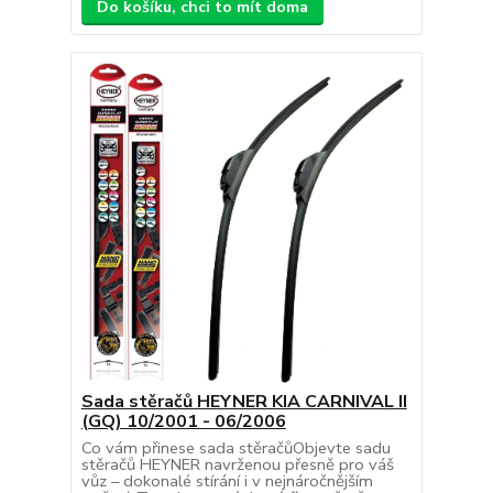
Do košíku, chci to mít doma
Sada stěračů HEYNER KIA CARNIVAL II
(GQ) 10/2001 - 06/2006
Co vám přinese sada stěračůObjevte sadu
stěračů HEYNER navrženou přesně pro váš
vůz – dokonalé stírání i v nejnáročnějším