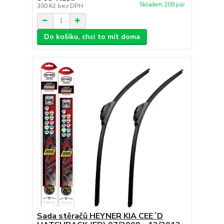
Skladem 208 pár
300 Kč
bez DPH
Do košíku, chci to mít doma
Sada stěračů HEYNER KIA CEE´D