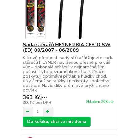
Sada stěračů HEYNER KIA CEE´D SW
(ED) 09/2007 - 06/2009
Klíčové přednosti sady stěračůObjevte sadu
stěračů HEYNER navrženou přesně pro váš
vůz – dokonalé stírání i v nejnáročnějším
počasí. Tyto bezraménkové flat stěrače
poskytují optimální přítlak a hladký chod,
díky čemuž se srážky i nečistoty spolehlivě
odstraní. Navíc díky prémiové pryži s nano
povlak...
363 Kč
/
pár
Skladem 208 pár
300 Kč
bez DPH
Do košíku, chci to mít doma