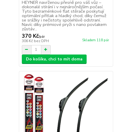
HEYNER navrženou přesně pro váš vůz –
dokonalé stírání i v nejnáročnějším počasí.
Tyto bezraménkové flat stěrače poskytují
optimální přítlak a hladký chod, díky čemuž
se srážky i nečistoty spolehlivě odstraní.
Navíc díky prémiové pryži s nano povlakem
zůstáv...
370 Kč
/
pár
Skladem 118 pár
306 Kč
bez DPH
Do košíku, chci to mít doma