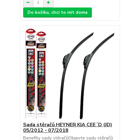
Do košíku, chci to mít doma
Sada stěračů HEYNER KIA CEE´D (JD)
05/2012 - 07/2018
Benefity sady stěračůObjevte sadu stěračů