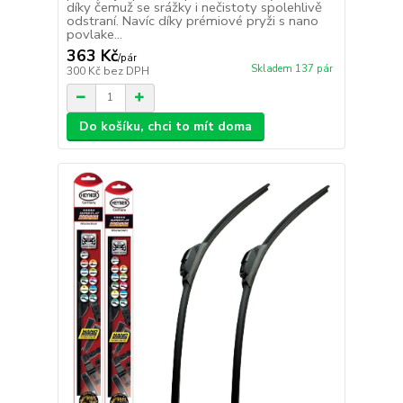
díky čemuž se srážky i nečistoty spolehlivě
odstraní. Navíc díky prémiové pryži s nano
povlake...
363 Kč
/
pár
Skladem 137 pár
300 Kč
bez DPH
Do košíku, chci to mít doma