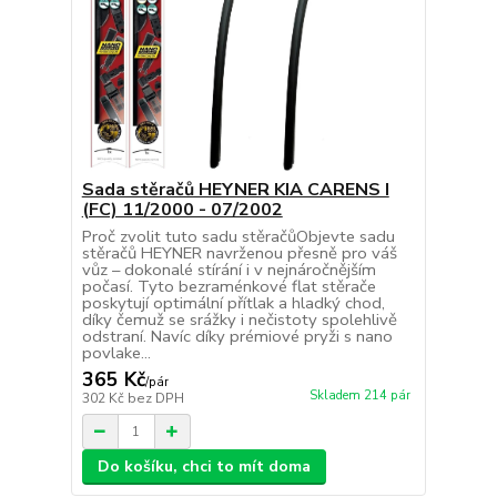
Sada stěračů HEYNER KIA CARENS I
(FC) 11/2000 - 07/2002
Proč zvolit tuto sadu stěračůObjevte sadu
stěračů HEYNER navrženou přesně pro váš
vůz – dokonalé stírání i v nejnáročnějším
počasí. Tyto bezraménkové flat stěrače
poskytují optimální přítlak a hladký chod,
díky čemuž se srážky i nečistoty spolehlivě
odstraní. Navíc díky prémiové pryži s nano
povlake...
365 Kč
/
pár
Skladem 214 pár
302 Kč
bez DPH
Do košíku, chci to mít doma