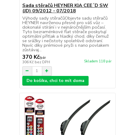
Sada stěračů HEYNER KIA CEE´D SW
(JD) 09/2012 - 07/2018
Výhody sady stěračůObjevte sadu stěračů
HEYNER navrženou přesně pro váš vůz –
dokonalé stírání i v nejnáročnějším počasí.
Tyto bezraménkové flat stěrače poskytují
optimální přítlak a hladký chod, díky čemuž
se srážky i nečistoty spolehlivě odstraní.
Navíc díky prémiové pryži s nano povlakem
zůstávaj...
370 Kč
/
pár
Skladem 118 pár
306 Kč
bez DPH
Do košíku, chci to mít doma