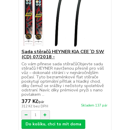
Sada stěračů HEYNER KIA CEE´D SW
(CD) 07/2018 -
Co vám přinese sada stěračůObjevte sadu
stěračů HEYNER navrženou přesně pro váš
vůz – dokonalé stírání i v nejnáročnějším
počasí. Tyto bezraménkové flat stěrače
poskytují optimální přítlak a hladký chod,
díky čemuž se srážky i nečistoty spolehlivě
odstraní. Navíc díky prémiové pryži s nano
povlakem ...
377 Kč
/
pár
Skladem 137 pár
312 Kč
bez DPH
Do košíku, chci to mít doma