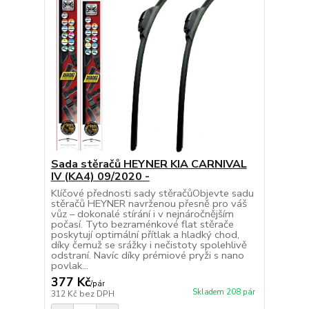
Sada stěračů HEYNER KIA CARNIVAL
IV (KA4) 09/2020 -
Klíčové přednosti sady stěračůObjevte sadu
stěračů HEYNER navrženou přesně pro váš
vůz – dokonalé stírání i v nejnáročnějším
počasí. Tyto bezraménkové flat stěrače
poskytují optimální přítlak a hladký chod,
díky čemuž se srážky i nečistoty spolehlivě
odstraní. Navíc díky prémiové pryži s nano
povlak...
377 Kč
/
pár
Skladem 208 pár
312 Kč
bez DPH