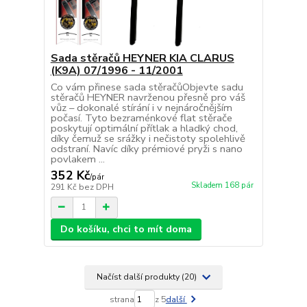
Sada stěračů HEYNER KIA CLARUS
(K9A) 07/1996 - 11/2001
Co vám přinese sada stěračůObjevte sadu
stěračů HEYNER navrženou přesně pro váš
vůz – dokonalé stírání i v nejnáročnějším
počasí. Tyto bezraménkové flat stěrače
poskytují optimální přítlak a hladký chod,
díky čemuž se srážky i nečistoty spolehlivě
odstraní. Navíc díky prémiové pryži s nano
povlakem ...
352 Kč
/
pár
Skladem 168 pár
291 Kč
bez DPH
Do košíku, chci to mít doma
Načíst další produkty (20)
strana
z 5
další