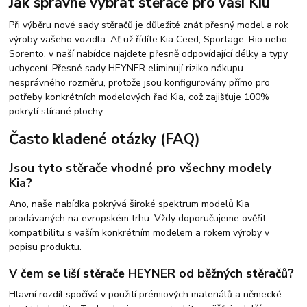
Jak správně vybrat stěrače pro vaši Kiu
Při výběru nové sady stěračů je důležité znát přesný model a rok
výroby vašeho vozidla. Ať už řídíte Kia Ceed, Sportage, Rio nebo
Sorento, v naší nabídce najdete přesně odpovídající délky a typy
uchycení. Přesné sady HEYNER eliminují riziko nákupu
nesprávného rozměru, protože jsou konfigurovány přímo pro
potřeby konkrétních modelových řad Kia, což zajišťuje 100%
pokrytí stírané plochy.
Často kladené otázky (FAQ)
Jsou tyto stěrače vhodné pro všechny modely
Kia?
Ano, naše nabídka pokrývá široké spektrum modelů Kia
prodávaných na evropském trhu. Vždy doporučujeme ověřit
kompatibilitu s vaším konkrétním modelem a rokem výroby v
popisu produktu.
V čem se liší stěrače HEYNER od běžných stěračů?
Hlavní rozdíl spočívá v použití prémiových materiálů a německé