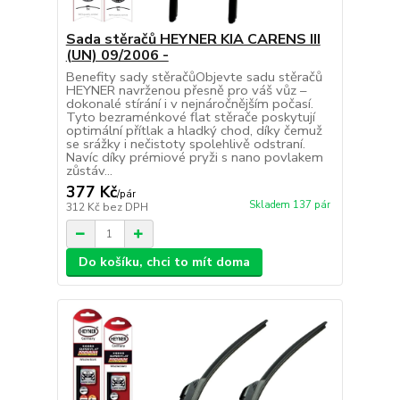
Sada stěračů HEYNER KIA CARENS III
(UN) 09/2006 -
Benefity sady stěračůObjevte sadu stěračů
HEYNER navrženou přesně pro váš vůz –
dokonalé stírání i v nejnáročnějším počasí.
Tyto bezraménkové flat stěrače poskytují
optimální přítlak a hladký chod, díky čemuž
se srážky i nečistoty spolehlivě odstraní.
Navíc díky prémiové pryži s nano povlakem
zůstáv...
377 Kč
/
pár
Skladem 137 pár
312 Kč
bez DPH
Do košíku, chci to mít doma