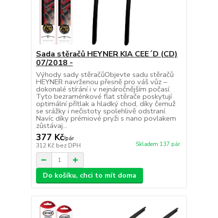
Sada stěračů HEYNER KIA CEE´D (CD)
07/2018 -
Výhody sady stěračůObjevte sadu stěračů
HEYNER navrženou přesně pro váš vůz –
dokonalé stírání i v nejnáročnějším počasí.
Tyto bezraménkové flat stěrače poskytují
optimální přítlak a hladký chod, díky čemuž
se srážky i nečistoty spolehlivě odstraní.
Navíc díky prémiové pryži s nano povlakem
zůstávaj...
377 Kč
/
pár
Skladem 137 pár
312 Kč
bez DPH
Do košíku, chci to mít doma