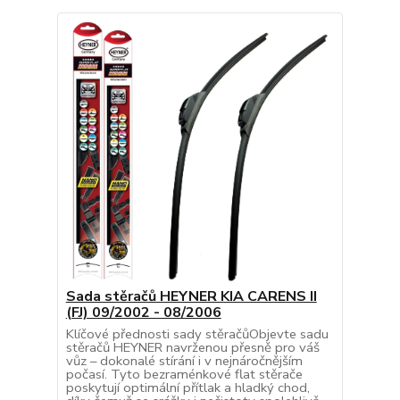
Sada stěračů HEYNER KIA CARENS II
(FJ) 09/2002 - 08/2006
Klíčové přednosti sady stěračůObjevte sadu
stěračů HEYNER navrženou přesně pro váš
vůz – dokonalé stírání i v nejnáročnějším
počasí. Tyto bezraménkové flat stěrače
poskytují optimální přítlak a hladký chod,