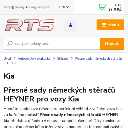
0
ks
CZK
shop@racing-tuning-shop.cz
za
0 Kč
Menu
Hledat
Úvod
Autodoplňky praktické
Stěrače
Přesné sady německých stěračů
Kia
Kia
Přesné sady německých stěračů
HEYNER pro vozy Kia
Hledáte spolehlivé řešení pro perfektní výhled z vašeho vozu Kia
za každého počasí?
Přesné sady německých stěračů HEYNER
kia
představují špičku v oblasti autopříslušenství. Díky kombinaci
precizního německého inženýrství a moderních technologií zajišťují