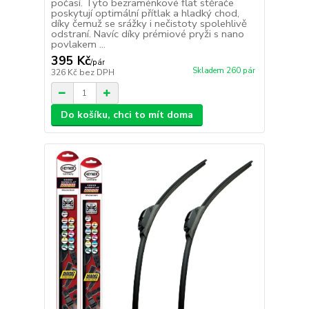
počasí. Tyto bezraménkové flat stěrače
poskytují optimální přítlak a hladký chod,
díky čemuž se srážky i nečistoty spolehlivě
odstraní. Navíc díky prémiové pryži s nano
povlakem ...
395 Kč
/
pár
Skladem 260 pár
326 Kč
bez DPH
Do košíku, chci to mít doma