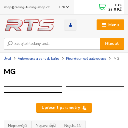
0
ks
CZK
shop@racing-tuning-shop.cz
za
0 Kč
Menu
Hledat
Úvod
Autokoberce a vany do kufru
Přesné gumové autokoberce
MG
MG
MG HS
MG ZS
MG 3
Upřesnit parametry
Nejnovější
Nejlevnější
Nejdražší