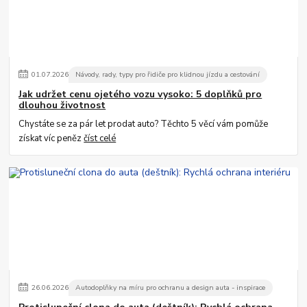
01
.
07
.
2026
Návody, rady, typy pro řidiče pro klidnou jízdu a cestování
Jak udržet cenu ojetého vozu vysoko: 5 doplňků pro
dlouhou životnost
Chystáte se za pár let prodat auto? Těchto 5 věcí vám pomůže
získat víc peněz
číst celé
26
.
06
.
2026
Autodoplňky na míru pro ochranu a design auta - inspirace