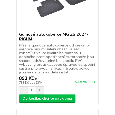
Gumové autokoberce MG ZS 2024- |
RIGUM
Přesné gumové autokoberce od českého
výrobce Rigum.Balení obsahuje sadu
koberců z velice kvalitního materiálu
odolného proti opotřebení.Autorohože jsou
snadno udržovatelné bez podílu PVC,
vybaveny protiskluzovou úpravou ve spodní
části a přípravou na fixační šrouby, pokud
jsou na daném modelu instal...
893 Kč
/
ks
Skladem 20 ks
738 Kč
bez DPH
Do košíku, chci to mít doma