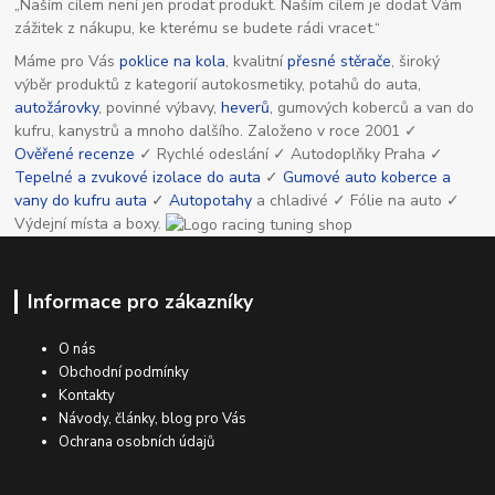
„Naším cílem není jen prodat produkt. Naším cílem je dodat Vám
zážitek z nákupu, ke kterému se budete rádi vracet.“
Máme pro Vás
poklice na kola
, kvalitní
přesné stěrače
, široký
výběr produktů z kategorií autokosmetiky, potahů do auta,
autožárovky
, povinné výbavy,
heverů
, gumových koberců a van do
kufru, kanystrů a mnoho dalšího. Založeno v roce 2001 ✓
Ověřené recenze
✓ Rychlé odeslání ✓ Autodoplňky Praha ✓
Tepelné a zvukové izolace do auta
✓
Gumové auto koberce a
vany do kufru auta
✓
Autopotahy
a chladivé ✓ Fólie na auto ✓
Výdejní místa a boxy.
Informace pro zákazníky
O nás
Obchodní podmínky
Kontakty
Návody, články, blog pro Vás
Ochrana osobních údajů