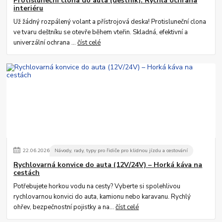
Protisluneční clona do auta (deštník): Rychlá ochrana
interiéru
Už žádný rozpálený volant a přístrojová deska! Protisluneční clona
ve tvaru deštníku se otevře během vteřin. Skladná, efektivní a
univerzální ochrana ...
číst celé
22
.
06
.
2026
Návody, rady, typy pro řidiče pro klidnou jízdu a cestování
Rychlovarná konvice do auta (12V/24V) – Horká káva na
cestách
Potřebujete horkou vodu na cesty? Vyberte si spolehlivou
rychlovarnou konvici do auta, kamionu nebo karavanu. Rychlý
ohřev, bezpečnostní pojistky a na...
číst celé