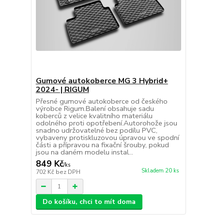
Gumové autokoberce MG 3 Hybrid+
2024- | RIGUM
Přesné gumové autokoberce od českého
výrobce Rigum.Balení obsahuje sadu
koberců z velice kvalitního materiálu
odolného proti opotřebení.Autorohože jsou
snadno udržovatelné bez podílu PVC,
vybaveny protiskluzovou úpravou ve spodní
části a přípravou na fixační šrouby, pokud
jsou na daném modelu instal...
849 Kč
/
ks
Skladem 20 ks
702 Kč
bez DPH
Do košíku, chci to mít doma