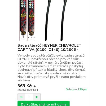
Sada stěračů HEYNER CHEVROLET
CAPTIVA (C100, C140) 10/2006 -
Výhody sady stěračůObjevte sadu stěračů
HEYNER navrženou přesně pro váš vůz –
dokonalé stírání i v nejnáročnějším počasí.
Tyto bezraménkové flat stěrače poskytují
optimální přítlak a hladký chod, díky čemuž
se srážky i nečistoty spolehlivě odstraní.
Navíc díky prémiové pryži s nano povlakem
zůstávaj...
363 Kč
/
pár
Skladem 136 pár
300 Kč
bez DPH
Do košíku, chci to mít doma