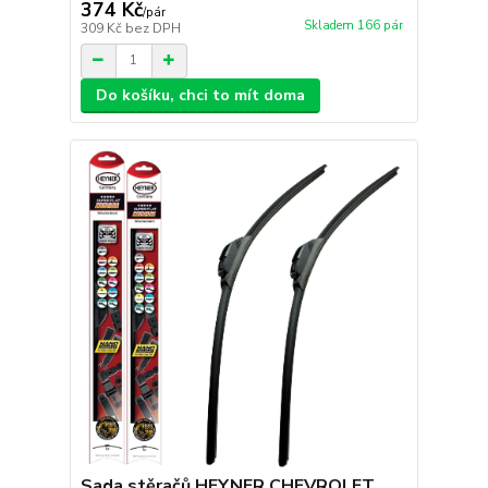
374 Kč
/
pár
Skladem 166 pár
309 Kč
bez DPH
Do košíku, chci to mít doma
Sada stěračů HEYNER CHEVROLET