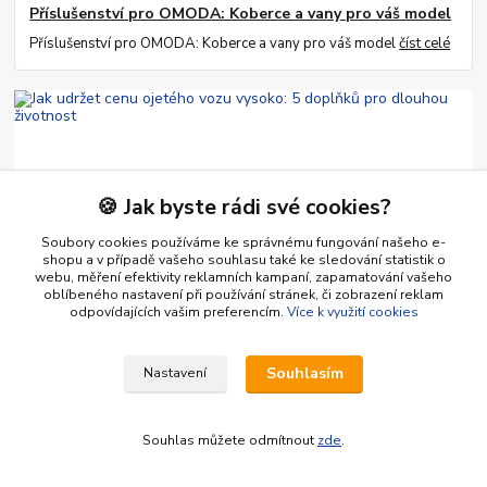
Příslušenství pro OMODA: Koberce a vany pro váš model
Příslušenství pro OMODA: Koberce a vany pro váš model
číst celé
🍪 Jak byste rádi své cookies?
Soubory cookies používáme ke správnému fungování našeho e-
shopu a v případě vašeho souhlasu také ke sledování statistik o
webu, měření efektivity reklamních kampaní, zapamatování vašeho
01
.
07
.
2026
Návody, rady, typy pro řidiče pro klidnou jízdu a cestování
oblíbeného nastavení při používání stránek, či zobrazení reklam
Jak udržet cenu ojetého vozu vysoko: 5 doplňků pro
odpovídajících vašim preferencím.
Více k využití cookies
dlouhou životnost
Chystáte se za pár let prodat auto? Těchto 5 věcí vám pomůže
Souhlasím
Nastavení
získat víc peněz
číst celé
Souhlas můžete odmítnout
zde
.