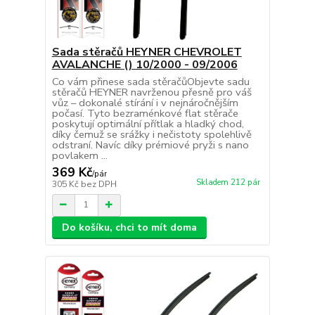
Sada stěračů HEYNER CHEVROLET
AVALANCHE () 10/2000 - 09/2006
Co vám přinese sada stěračůObjevte sadu
stěračů HEYNER navrženou přesně pro váš
vůz – dokonalé stírání i v nejnáročnějším
počasí. Tyto bezraménkové flat stěrače
poskytují optimální přítlak a hladký chod,
díky čemuž se srážky i nečistoty spolehlivě
odstraní. Navíc díky prémiové pryži s nano
povlakem ...
369 Kč
/
pár
Skladem 212 pár
305 Kč
bez DPH
Do košíku, chci to mít doma