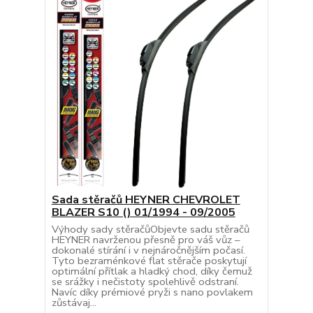
Sada stěračů HEYNER CHEVROLET
BLAZER S10 () 01/1994 - 09/2005
Výhody sady stěračůObjevte sadu stěračů
HEYNER navrženou přesně pro váš vůz –
dokonalé stírání i v nejnáročnějším počasí.
Tyto bezraménkové flat stěrače poskytují
optimální přítlak a hladký chod, díky čemuž
se srážky i nečistoty spolehlivě odstraní.
Navíc díky prémiové pryži s nano povlakem
zůstávaj...