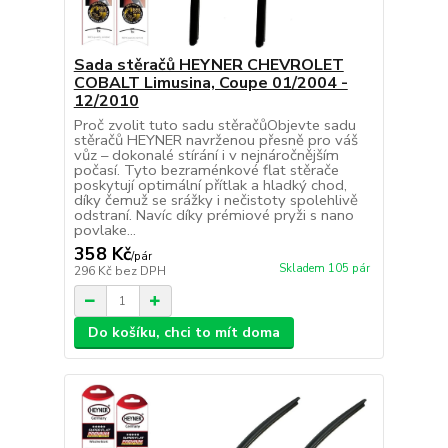
Sada stěračů HEYNER CHEVROLET
COBALT Limusina, Coupe 01/2004 -
12/2010
Proč zvolit tuto sadu stěračůObjevte sadu
stěračů HEYNER navrženou přesně pro váš
vůz – dokonalé stírání i v nejnáročnějším
počasí. Tyto bezraménkové flat stěrače
poskytují optimální přítlak a hladký chod,
díky čemuž se srážky i nečistoty spolehlivě
odstraní. Navíc díky prémiové pryži s nano
povlake...
358 Kč
/
pár
Skladem 105 pár
296 Kč
bez DPH
Do košíku, chci to mít doma