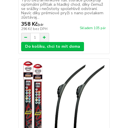
Tyto bezraménkové flat stěrače poskytují
optimální přítlak a hladký chod, díky čemuž
se srážky i nečistoty spolehlivě odstraní.
Navíc díky prémiové pryži s nano povlakem
zůstávaj...
358 Kč
/
pár
Skladem 105 pár
296 Kč
bez DPH
Do košíku, chci to mít doma