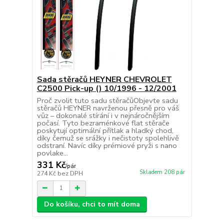
Sada stěračů HEYNER CHEVROLET
C2500 Pick-up () 10/1996 - 12/2001
Proč zvolit tuto sadu stěračůObjevte sadu
stěračů HEYNER navrženou přesně pro váš
vůz – dokonalé stírání i v nejnáročnějším
počasí. Tyto bezraménkové flat stěrače
poskytují optimální přítlak a hladký chod,
díky čemuž se srážky i nečistoty spolehlivě
odstraní. Navíc díky prémiové pryži s nano
povlake...
331 Kč
/
pár
Skladem 208 pár
274 Kč
bez DPH
Do košíku, chci to mít doma