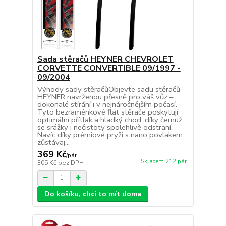
Sada stěračů HEYNER CHEVROLET
CORVETTE CONVERTIBLE 09/1997 -
09/2004
Výhody sady stěračůObjevte sadu stěračů
HEYNER navrženou přesně pro váš vůz –
dokonalé stírání i v nejnáročnějším počasí.
Tyto bezraménkové flat stěrače poskytují
optimální přítlak a hladký chod, díky čemuž
se srážky i nečistoty spolehlivě odstraní.
Navíc díky prémiové pryži s nano povlakem
zůstávaj...
369 Kč
/
pár
Skladem 212 pár
305 Kč
bez DPH
Do košíku, chci to mít doma