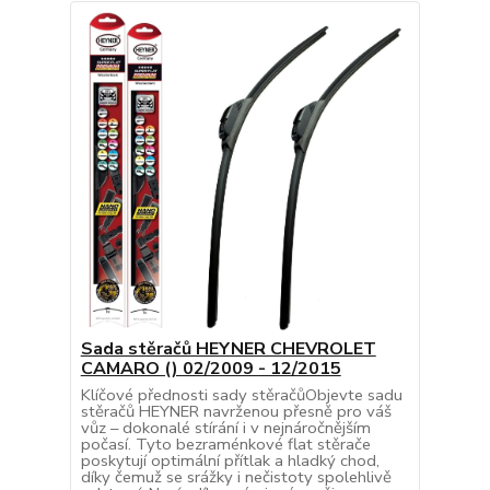
Sada stěračů HEYNER CHEVROLET
CAMARO () 02/2009 - 12/2015
Klíčové přednosti sady stěračůObjevte sadu
stěračů HEYNER navrženou přesně pro váš
vůz – dokonalé stírání i v nejnáročnějším
počasí. Tyto bezraménkové flat stěrače
poskytují optimální přítlak a hladký chod,
díky čemuž se srážky i nečistoty spolehlivě