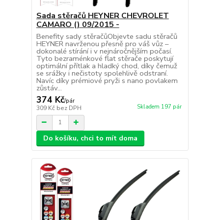
Sada stěračů HEYNER CHEVROLET
CAMARO () 09/2015 -
Benefity sady stěračůObjevte sadu stěračů
HEYNER navrženou přesně pro váš vůz –
dokonalé stírání i v nejnáročnějším počasí.
Tyto bezraménkové flat stěrače poskytují
optimální přítlak a hladký chod, díky čemuž
se srážky i nečistoty spolehlivě odstraní.
Navíc díky prémiové pryži s nano povlakem
zůstáv...
374 Kč
/
pár
Skladem 197 pár
309 Kč
bez DPH
Do košíku, chci to mít doma