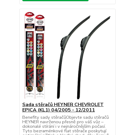
Sada stěračů HEYNER CHEVROLET
EPICA (KL1) 04/2005 - 12/2011
Benefity sady stěračůObjevte sadu stěračů
HEYNER navrženou přesně pro váš vůz –
dokonalé stírání i v nejnáročnějším počasí.
Tyto bezraménkové flat stěrače poskytují