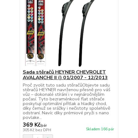
Sada stěračů HEYNER CHEVROLET
AVALANCHE II () 01/2007 - 12/2013
Proč zvolit tuto sadu stěračůObjevte sadu
stěračů HEYNER navrženou přesně pro váš
vůz – dokonalé stírání i v nejnáročnějším
počasí. Tyto bezraménkové flat stěrače
poskytují optimální přítlak a hladký chod,
díky čemuž se srážky i nečistoty spolehlivě
odstraní. Navíc díky prémiové pryži s nano
povlake...
369 Kč
/
pár
Skladem 166 pár
305 Kč
bez DPH