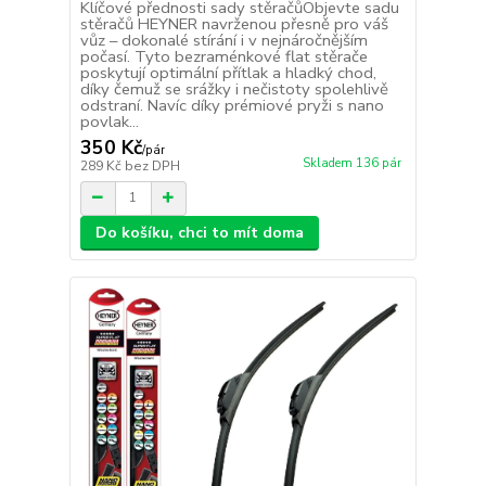
Klíčové přednosti sady stěračůObjevte sadu
stěračů HEYNER navrženou přesně pro váš
vůz – dokonalé stírání i v nejnáročnějším
počasí. Tyto bezraménkové flat stěrače
poskytují optimální přítlak a hladký chod,
díky čemuž se srážky i nečistoty spolehlivě
odstraní. Navíc díky prémiové pryži s nano
povlak...
350 Kč
/
pár
Skladem 136 pár
289 Kč
bez DPH
Do košíku, chci to mít doma