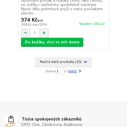
optimální přítlak a hladký chod, díky čemuž
se srážky i nečistoty spolehlivě odstraní.
Navíc díky prémiové pryži s nano povlakem
zůstáv...
374 Kč
/
pár
Skladem 166 pár
309 Kč
bez DPH
Do košíku, chci to mít doma
Načíst další produkty (20)
strana
z 3
další
Tisíce spokojených zákazníků
DPD, One, Zásilkovna, Balíkovna