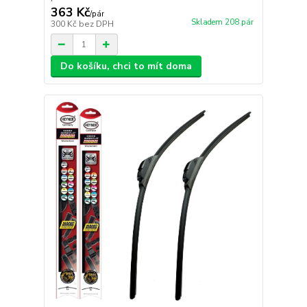
363 Kč
/
pár
Skladem 208 pár
300 Kč
bez DPH
Do košíku, chci to mít doma