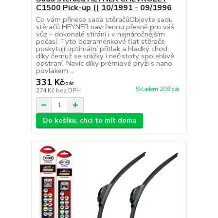
C1500 Pick-up () 10/1991 - 09/1996
Co vám přinese sada stěračůObjevte sadu
stěračů HEYNER navrženou přesně pro váš
vůz – dokonalé stírání i v nejnáročnějším
počasí. Tyto bezraménkové flat stěrače
poskytují optimální přítlak a hladký chod,
díky čemuž se srážky i nečistoty spolehlivě
odstraní. Navíc díky prémiové pryži s nano
povlakem ...
331 Kč
/
pár
Skladem 208 pár
274 Kč
bez DPH
Do košíku, chci to mít doma