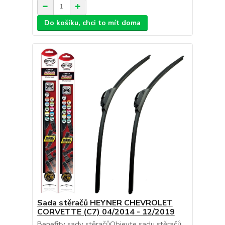
Do košíku, chci to mít doma
Sada stěračů HEYNER CHEVROLET
CORVETTE (C7) 04/2014 - 12/2019
Benefity sady stěračůObjevte sadu stěračů