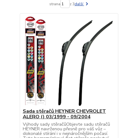
strana
z 3
další
Sada stěračů HEYNER CHEVROLET
ALERO () 03/1999 - 09/2004
Výhody sady stěračůObjevte sadu stěračů
HEYNER navrženou přesně pro váš vůz –
dokonalé stírání i v nejnáročnějším počasí.