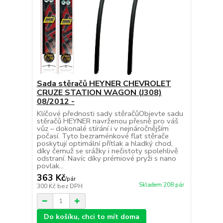
Sada stěračů HEYNER CHEVROLET
CRUZE STATION WAGON (J308)
08/2012 -
Klíčové přednosti sady stěračůObjevte sadu
stěračů HEYNER navrženou přesně pro váš
vůz – dokonalé stírání i v nejnáročnějším
počasí. Tyto bezraménkové flat stěrače
poskytují optimální přítlak a hladký chod,
díky čemuž se srážky i nečistoty spolehlivě
odstraní. Navíc díky prémiové pryži s nano
povlak...
363 Kč
/
pár
Skladem 208 pár
300 Kč
bez DPH
Do košíku, chci to mít doma