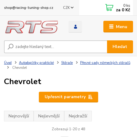
0
ks
CZK
shop@racing-tuning-shop.cz
za
0 Kč
Menu
Hledat
Úvod
Autodoplňky praktické
Stěrače
Přesné sady německých stěračů
Chevrolet
Chevrolet
Upřesnit parametry
Nejnovější
Nejlevnější
Nejdražší
Zobrazuji 1-20 z 48