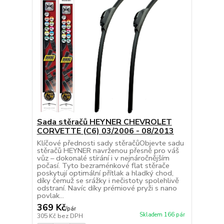
Sada stěračů HEYNER CHEVROLET
CORVETTE (C6) 03/2006 - 08/2013
Klíčové přednosti sady stěračůObjevte sadu
stěračů HEYNER navrženou přesně pro váš
vůz – dokonalé stírání i v nejnáročnějším
počasí. Tyto bezraménkové flat stěrače
poskytují optimální přítlak a hladký chod,
díky čemuž se srážky i nečistoty spolehlivě
odstraní. Navíc díky prémiové pryži s nano
povlak...
369 Kč
/
pár
Skladem 166 pár
305 Kč
bez DPH