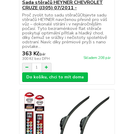
Sada stěračů HEYNER CHEVROLET
CRUZE (J305) 07/2011 -
Proč zvolit tuto sadu stěračůObjevte sadu
stěračů HEYNER navrženou přesně pro váš
vůz – dokonalé stírání i v nejnáročnějším
počasí. Tyto bezraménkové flat stěrače
poskytují optimální přítlak a hladký chod,
díky čemuž se srážky i nečistoty spolehlivě
odstraní. Navíc díky prémiové pryži s nano
povlake...
363 Kč
/
pár
Skladem 208 pár
300 Kč
bez DPH
Do košíku, chci to mít doma