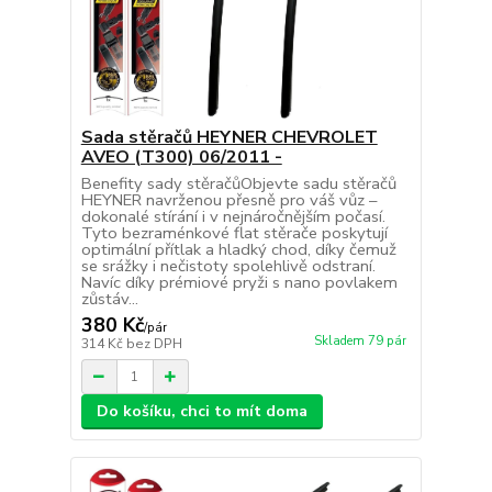
Sada stěračů HEYNER CHEVROLET
AVEO (T300) 06/2011 -
Benefity sady stěračůObjevte sadu stěračů
HEYNER navrženou přesně pro váš vůz –
dokonalé stírání i v nejnáročnějším počasí.
Tyto bezraménkové flat stěrače poskytují
optimální přítlak a hladký chod, díky čemuž
se srážky i nečistoty spolehlivě odstraní.
Navíc díky prémiové pryži s nano povlakem
zůstáv...
380 Kč
/
pár
Skladem 79 pár
314 Kč
bez DPH
Do košíku, chci to mít doma