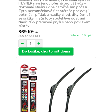
HEYNER navrženou přesně pro váš vůz –
dokonalé stírání i v nejnáročnějším počasí.
Tyto bezraménkové flat stěrače poskytují
optimální přítlak a hladký chod, díky čemuž
se srážky i nečistoty spolehlivě odstraní.
Navíc díky prémiové pryži s nano povlakem
zůstáv...
369 Kč
/
pár
Skladem 166 pár
305 Kč
bez DPH
Do košíku, chci to mít doma