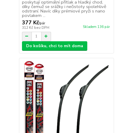
poskytují optimální přítlak a hladký chod,
díky čemuž se srážky i nečistoty spolehlivě
odstraní. Navíc díky prémiové pryži s nano
povlakem ...
377 Kč
/
pár
Skladem 136 pár
312 Kč
bez DPH
Do košíku, chci to mít doma