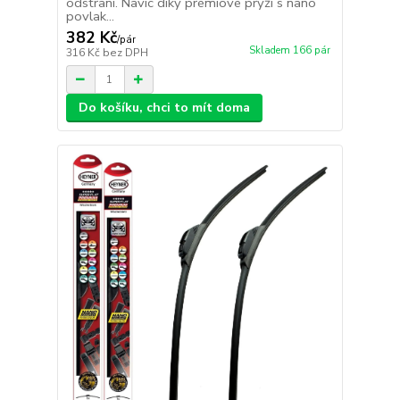
odstraní. Navíc díky prémiové pryži s nano
povlak...
382 Kč
/
pár
Skladem 166 pár
316 Kč
bez DPH
Do košíku, chci to mít doma