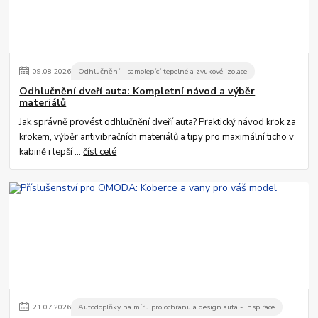
09
.
08
.
2026
Odhlučnění - samolepící tepelné a zvukové izolace
Odhlučnění dveří auta: Kompletní návod a výběr
materiálů
Jak správně provést odhlučnění dveří auta? Praktický návod krok za
krokem, výběr antivibračních materiálů a tipy pro maximální ticho v
kabině i lepší ...
číst celé
21
.
07
.
2026
Autodoplňky na míru pro ochranu a design auta - inspirace