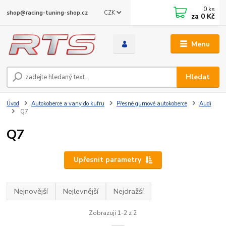
0
ks
CZK
shop@racing-tuning-shop.cz
za
0 Kč
Menu
Hledat
Úvod
Autokoberce a vany do kufru
Přesné gumové autokoberce
Audi
Q7
Q7
Upřesnit parametry
Nejnovější
Nejlevnější
Nejdražší
Zobrazuji 1-2 z 2