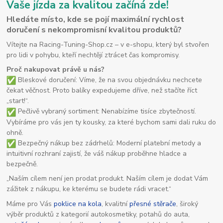
Vaše jízda za kvalitou začíná zde!
Hledáte místo, kde se pojí maximální rychlost
doručení s nekompromisní kvalitou produktů?
Vítejte na Racing-Tuning-Shop.cz – v e-shopu, který byl stvořen
pro lidi v pohybu, kteří nechtějí ztrácet čas kompromisy.
Proč nakupovat právě u nás?
Bleskové doručení: Víme, že na svou objednávku nechcete
čekat věčnost. Proto balíky expedujeme dříve, než stačíte říct
„start!“.
Pečlivě vybraný sortiment: Nenabízíme tisíce zbytečností.
Vybíráme pro vás jen ty kousky, za které bychom sami dali ruku do
ohně.
Bezpečný nákup bez zádrhelů: Moderní platební metody a
intuitivní rozhraní zajistí, že váš nákup proběhne hladce a
bezpečně.
„Naším cílem není jen prodat produkt. Naším cílem je dodat Vám
zážitek z nákupu, ke kterému se budete rádi vracet.“
Máme pro Vás
poklice na kola
, kvalitní
přesné stěrače
, široký
výběr produktů z kategorií autokosmetiky, potahů do auta,