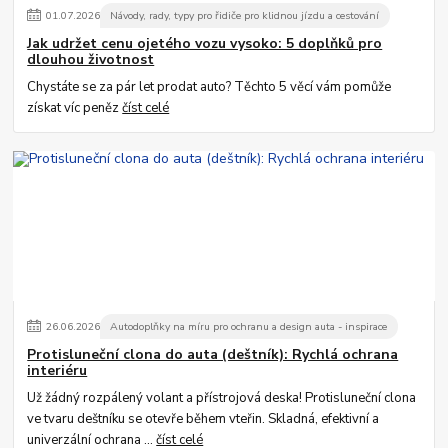
01
.
07
.
2026
Návody, rady, typy pro řidiče pro klidnou jízdu a cestování
Jak udržet cenu ojetého vozu vysoko: 5 doplňků pro
dlouhou životnost
Chystáte se za pár let prodat auto? Těchto 5 věcí vám pomůže
získat víc peněz
číst celé
26
.
06
.
2026
Autodoplňky na míru pro ochranu a design auta - inspirace
Protisluneční clona do auta (deštník): Rychlá ochrana
interiéru
Už žádný rozpálený volant a přístrojová deska! Protisluneční clona
ve tvaru deštníku se otevře během vteřin. Skladná, efektivní a
univerzální ochrana ...
číst celé