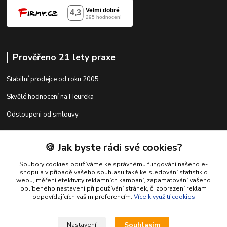
Prověřeno 21 lety praxe
Stabilní prodejce od roku 2005
Skvělé hodnocení na Heureka
Odstoupeni od smlouvy
🍪 Jak byste rádi své cookies?
Kontakty
Soubory cookies používáme ke správnému fungování našeho e-
shopu a v případě vašeho souhlasu také ke sledování statistik o
webu, měření efektivity reklamních kampaní, zapamatování vašeho
shop@racing-tuning-shop.cz
oblíbeného nastavení při používání stránek, či zobrazení reklam
odpovídajících vašim preferencím.
Více k využití cookies
Souhlasím
Nastavení