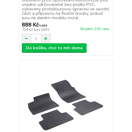
odolného proti opotřebení.Autorohože jsou
snadno udržovatelné bez podílu PVC,
vybaveny protiskluzovou úpravou ve spodní
části a přípravou na fixační šrouby, pokud
jsou na daném modelu instal...
888 Kč
/
sada
Skladem 100 sada
734 Kč
bez DPH
Do košíku, chci to mít doma