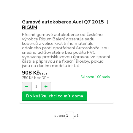
Gumové autokoberce Audi Q7 2015- |
RIGUM
Přesné gumové autokoberce od českého
výrobce Rigum.Balení obsahuje sadu
koberců z velice kvalitního materiálu
odolného proti opotřebení.Autorohože jsou
snadno udržovatelné bez podílu PVC,
vybaveny protiskluzovou úpravou ve spodní
části a přípravou na fixační šrouby, pokud
jsou na daném modelu instal...
908 Kč
/
sada
Skladem 100 sada
750 Kč
bez DPH
Do košíku, chci to mít doma
strana
z 1