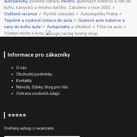
autožárovky
, povinné výbavy,
heverů
, gumových koberců a van do
kufru, kanystrů a mnoho dalšího. Založeno v roce 2001 ✓
Ověřené recenze
✓ Rychlé odeslání ✓ Autodoplňky Praha ✓
Tepelné a zvukové izolace do auta
✓
Gumové auto koberce a
vany do kufru auta
✓
Autopotahy
a chladivé ✓ Fólie na auto ✓
Výdejní místa a boxy.
Informace pro zákazníky
O nás
Obchodní podmínky
Kontakty
Návody, články, blog pro Vás
Ochrana osobních údajů
⭐⭐⭐⭐⭐
Ověřený eshop s recenzemi