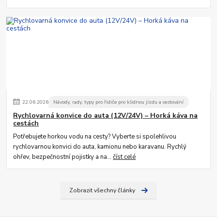
22
.
06
.
2026
Návody, rady, typy pro řidiče pro klidnou jízdu a cestování
Rychlovarná konvice do auta (12V/24V) – Horká káva na
cestách
Potřebujete horkou vodu na cesty? Vyberte si spolehlivou
rychlovarnou konvici do auta, kamionu nebo karavanu. Rychlý
ohřev, bezpečnostní pojistky a na...
číst celé
Zobrazit všechny články