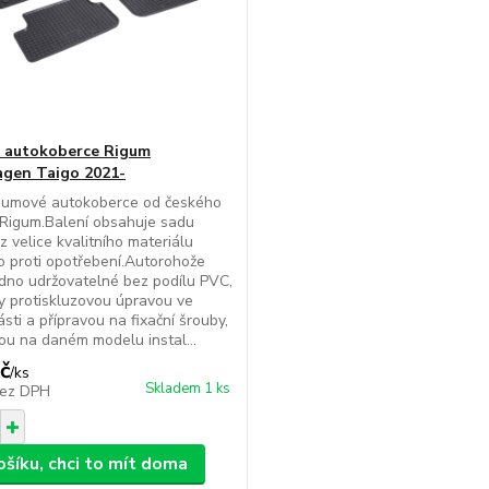
 autokoberce Rigum
gen Taigo 2021-
gumové autokoberce od českého
Rigum.Balení obsahuje sadu
z velice kvalitního materiálu
 proti opotřebení.Autorohože
dno udržovatelné bez podílu PVC,
 protiskluzovou úpravou ve
ásti a přípravou na fixační šrouby,
ou na daném modelu instal...
č
/
ks
Skladem 1 ks
ez DPH
ošíku, chci to mít doma