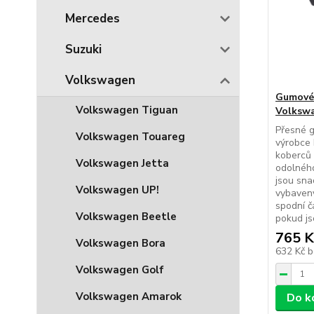
Mercedes
Suzuki
Volkswagen
Gumové
Volkswagen Tiguan
Volkswa
Přesné 
Volkswagen Touareg
výrobce 
koberců 
Volkswagen Jetta
odolného
jsou sna
Volkswagen UP!
vybaveny
spodní č
Volkswagen Beetle
pokud js
765 K
Volkswagen Bora
632 Kč
b
Volkswagen Golf
Volkswagen Amarok
Do k