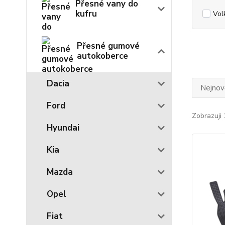
Přesné vany do
kufru
Vo
Přesné gumové
autokoberce
Dacia
Nejnově
Ford
Zobrazuji 
Hyundai
Kia
Mazda
Opel
Fiat