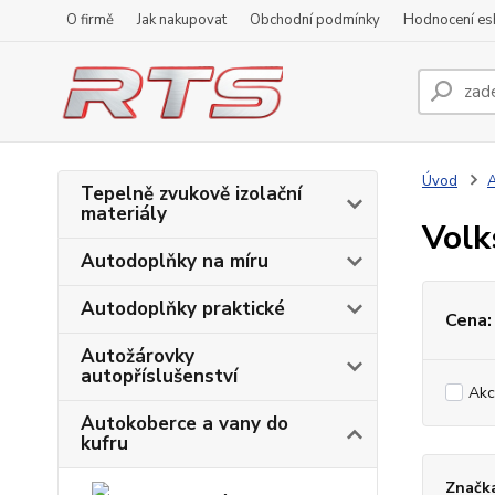
O firmě
Jak nakupovat
Obchodní podmínky
Hodnocení e
Úvod
A
Tepelně zvukově izolační
materiály
Volk
Autodoplňky na míru
Autodoplňky praktické
Cena:
Autožárovky
autopříslušenství
Akc
Autokoberce a vany do
kufru
Značk