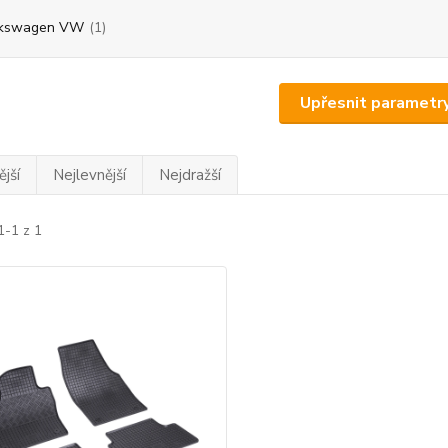
lkswagen VW
(1)
Upřesnit parametr
jší
Nejlevnější
Nejdražší
1-1 z 1