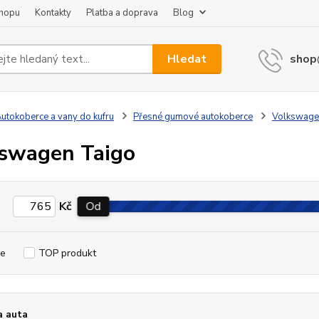
shopu
Kontakty
Platba a doprava
Blog
Hledat
shop
utokoberce a vany do kufru
Přesné gumové autokoberce
Volkswage
swagen Taigo
Kč
Od
e
TOP produkt
a auta