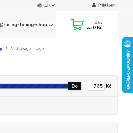
Přihlášení
CZK
0
ks
@racing-tuning-shop.cz
za
0 Kč
n
Volkswagen Taigo
Do
Kč