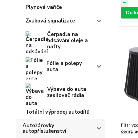
Plynové vařiče
Do k
Zvuková signalizace
Čerpadla na
odsávání oleje a
nafty
Fólie a polepy
auta
Výbava do auta
zesilovač rádia
Totální výprodej autodílů
Autožárovky
Filtr v
autopříslušenství
černý, 