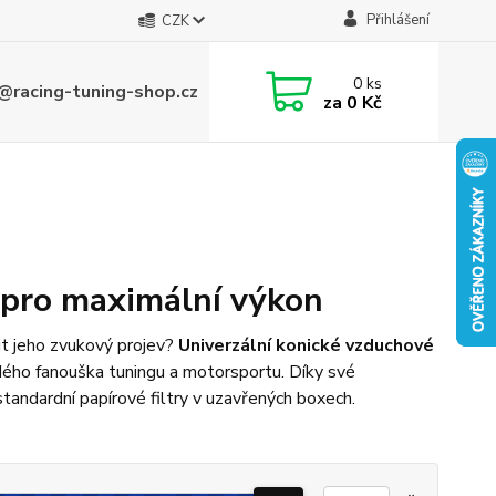
Přihlášení
CZK
0
ks
@racing-tuning-shop.cz
za
0 Kč
y pro maximální výkon
t jeho zvukový projev?
Univerzální konické vzduchové
ždého fanouška tuningu a motorsportu. Díky své
andardní papírové filtry v uzavřených boxech.