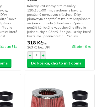
ry
Kónický vzduchový filtr, rozměry
vlny,
120x130x90 mm, vyrobený z bavlny,
 Díky
potažený nerezovou síťovinou. Díky
přizpůsobit
přídavným adaptérům lze filtr přizpůsobit
 Způsob
většině automobilů. Používání: Způsob
filtru je
použití kónického vzduchového filtru je
kroky, které
jednoduchý a účinný. Zde jsou kroky, které
nst...
byste měli podniknout: 1. Před ins...
318 Kč
/
ks
Skladem 8 ks
Skladem 6 ks
263 Kč
bez DPH
 doma
Do košíku, chci to mít doma