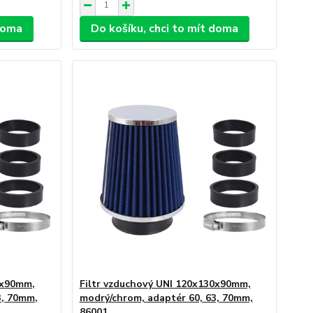
 doma
Do košíku, chci to mít doma
0x90mm,
Filtr vzduchový UNI 120x130x90mm,
3, 70mm,
modrý/chrom, adaptér 60, 63, 70mm,
86001