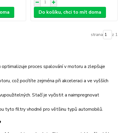
 doma
Do košíku, chci to mít doma
strana
z 1
optimalizuje proces spalování v motoru a zlepšuje
ru, což pocítíte zejména při akceleraci a ve vyšších
vupoužitelných. Stačí je vyčistit a naimpregnovat
ou tyto filtry vhodné pro většinu typů automobilů.
?