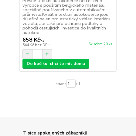
Přesné textilní autokoberce od českého
výrobce s použitím belgického materiálu,
speciálně používaného v automobilovém
průmyslu.Kvalitní textilní autokoberce jsou
důležité nejen pro estetický vzhled interiéru
vozidla, ale také pro ochranu podlahy a
pohodlí cestujících. Investice do kvalitních
autokob...
658 Kč
/
ks
Skladem 20 ks
544 Kč
bez DPH
Do košíku, chci to mít doma
strana
z 1
Tisíce spokojených zákazníků