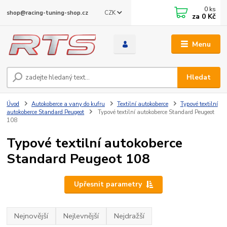
0
ks
CZK
shop@racing-tuning-shop.cz
za
0 Kč
Menu
Hledat
Úvod
Autokoberce a vany do kufru
Textilní autokoberce
Typové textilní
autokoberce Standard Peugeot
Typové textilní autokoberce Standard Peugeot
108
Typové textilní autokoberce
Standard Peugeot 108
Upřesnit parametry
Nejnovější
Nejlevnější
Nejdražší