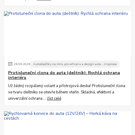
26
.
06
.
2026
Autodoplňky na míru pro ochranu a design auta - inspirace
Protisluneční clona do auta (deštník): Rychlá ochrana
interiéru
Už žádný rozpálený volant a přístrojová deska! Protisluneční clona
ve tvaru deštníku se otevře během vteřin. Skladná, efektivní a
univerzální ochrana ...
číst celé