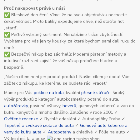
Proč nakupovat právě u nás?
Bleskové doručení: Víme, že na svou objednávku nechcete
čekat věčnost. Proto balíky expedujeme dříve, než stačíte říct
„start!“.
Pečlivě vybraný sortiment: Nenabízíme tisíce zbytečností.
Vybíráme pro vás jen ty kousky, za které bychom sami dali ruku do
ohně.
Bezpečný nákup bez zádrhelů: Moderní platební metody a
intuitivní rozhraní zajistí, že váš nákup proběhne hladce a
bezpečně.
„Naším cílem není jen prodat produkt. Naším cílem je dodat Vám
zážitek z nákupu, ke kterému se budete rádi vracet.“
Máme pro Vás
poklice na kola
, kvalitní
přesné stěrače
, široký
výběr produktů z kategorií autokosmetiky, potahů do auta,
autožárovky
, povinné výbavy,
heverů
, gumových koberců a van do
kufru, kanystrů a mnoho dalšího. Založeno v roce 2001 ✓
Ověřené recenze
✓ Rychlé odeslání ✓ Autodoplňky Praha ✓
Tepelné a zvukové izolace do auta
✓
Gumové auto koberce a
vany do kufru auta
✓
Autopotahy
a chladivé ✓ Fólie na auto ✓
Výdejní místa a boxy.