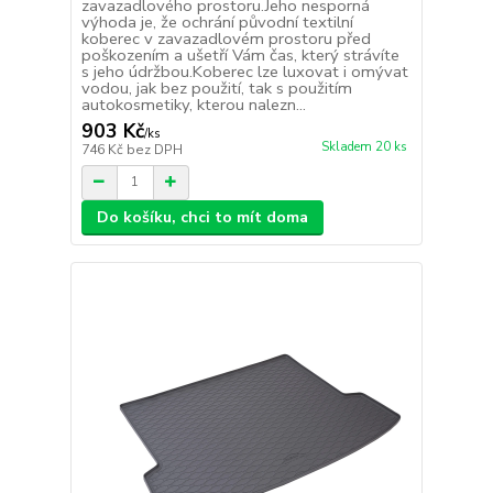
zavazadlového prostoru.Jeho nesporná
výhoda je, že ochrání původní textilní
koberec v zavazadlovém prostoru před
poškozením a ušetří Vám čas, který strávíte
s jeho údržbou.Koberec lze luxovat i omývat
vodou, jak bez použití, tak s použitím
autokosmetiky, kterou nalezn...
903 Kč
/
ks
Skladem 20 ks
746 Kč
bez DPH
Do košíku, chci to mít doma