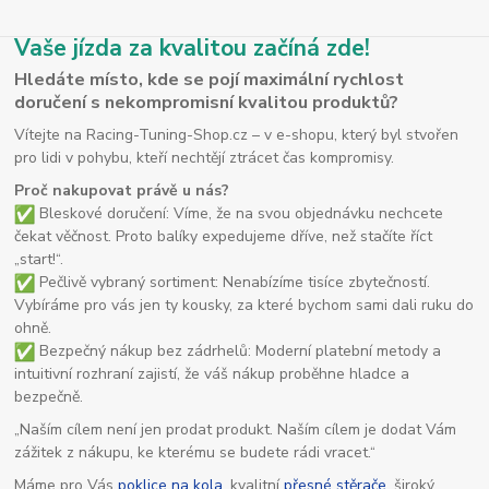
Vaše jízda za kvalitou začíná zde!
Hledáte místo, kde se pojí maximální rychlost
doručení s nekompromisní kvalitou produktů?
Vítejte na Racing-Tuning-Shop.cz – v e-shopu, který byl stvořen
pro lidi v pohybu, kteří nechtějí ztrácet čas kompromisy.
Proč nakupovat právě u nás?
Bleskové doručení: Víme, že na svou objednávku nechcete
čekat věčnost. Proto balíky expedujeme dříve, než stačíte říct
„start!“.
Pečlivě vybraný sortiment: Nenabízíme tisíce zbytečností.
Vybíráme pro vás jen ty kousky, za které bychom sami dali ruku do
ohně.
Bezpečný nákup bez zádrhelů: Moderní platební metody a
intuitivní rozhraní zajistí, že váš nákup proběhne hladce a
bezpečně.
„Naším cílem není jen prodat produkt. Naším cílem je dodat Vám
zážitek z nákupu, ke kterému se budete rádi vracet.“
Máme pro Vás
poklice na kola
, kvalitní
přesné stěrače
, široký