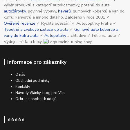
výběr produktů z kategorií autokosmetiky, potahů do auta,
autožárovky
, povinné výbavy,
heverů
, gumových koberců a van do
kufru, kanystrů a mnoho dalšího. Založeno v roce 2001 ✓
Ověřené recenze
✓ Rychlé odeslání ✓ Autodoplňky Praha ✓
Tepelné a zvukové izolace do auta
✓
Gumové auto koberce a
vany do kufru auta
✓
Autopotahy
a chladivé ✓ Fólie na auto ✓
Výdejní místa a boxy.
Informace pro zákazníky
O nás
Obchodní podmínky
Kontakty
Návody, články, blog pro Vás
Ochrana osobních údajů
⭐⭐⭐⭐⭐