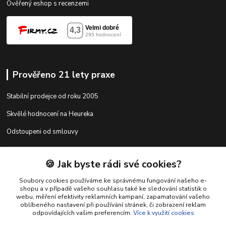
Ověřený eshop s recenzemi
Prověřeno 21 lety praxe
Stabilní prodejce od roku 2005
Skvělé hodnocení na Heureka
Odstoupeni od smlouvy
🍪 Jak byste rádi své cookies?
Kontakty
Soubory cookies používáme ke správnému fungování našeho e-
shopu a v případě vašeho souhlasu také ke sledování statistik o
webu, měření efektivity reklamních kampaní, zapamatování vašeho
shop@racing-tuning-shop.cz
oblíbeného nastavení při používání stránek, či zobrazení reklam
odpovídajících vašim preferencím.
Více k využití cookies