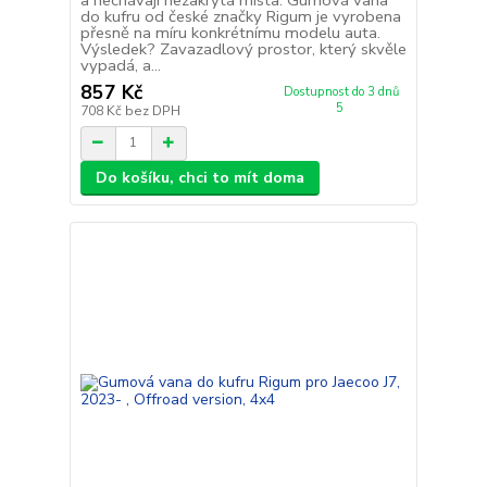
a nechávají nezakrytá místa. Gumová vana
do kufru od české značky Rigum je vyrobena
přesně na míru konkrétnímu modelu auta.
Výsledek? Zavazadlový prostor, který skvěle
vypadá, a...
857 Kč
Dostupnost do 3 dnů
5
708 Kč
bez DPH
Do košíku, chci to mít doma