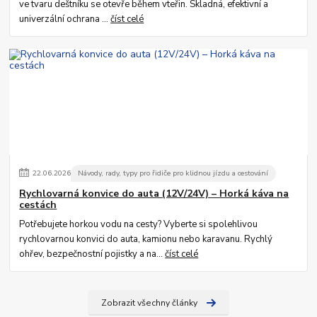
ve tvaru deštníku se otevře během vteřin. Skladná, efektivní a
univerzální ochrana ...
číst celé
22
.
06
.
2026
Návody, rady, typy pro řidiče pro klidnou jízdu a cestování
Rychlovarná konvice do auta (12V/24V) – Horká káva na
cestách
Potřebujete horkou vodu na cesty? Vyberte si spolehlivou
rychlovarnou konvici do auta, kamionu nebo karavanu. Rychlý
ohřev, bezpečnostní pojistky a na...
číst celé
Zobrazit všechny články