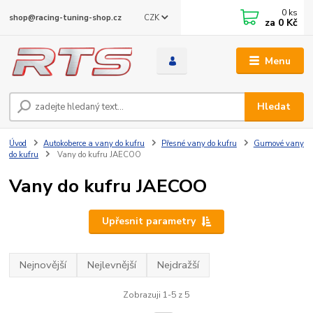
0
ks
CZK
shop@racing-tuning-shop.cz
za
0 Kč
Menu
Hledat
Úvod
Autokoberce a vany do kufru
Přesné vany do kufru
Gumové vany
do kufru
Vany do kufru JAECOO
Vany do kufru JAECOO
Upřesnit parametry
Nejnovější
Nejlevnější
Nejdražší
Zobrazuji 1-5 z 5