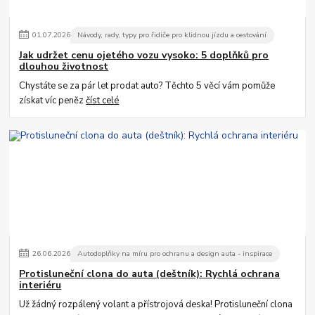
01
.
07
.
2026
Návody, rady, typy pro řidiče pro klidnou jízdu a cestování
Jak udržet cenu ojetého vozu vysoko: 5 doplňků pro
dlouhou životnost
Chystáte se za pár let prodat auto? Těchto 5 věcí vám pomůže
získat víc peněz
číst celé
26
.
06
.
2026
Autodoplňky na míru pro ochranu a design auta - inspirace
Protisluneční clona do auta (deštník): Rychlá ochrana
interiéru
Už žádný rozpálený volant a přístrojová deska! Protisluneční clona