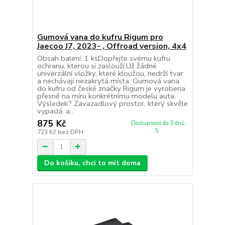
Gumová vana do kufru Rigum pro
Jaecoo J7, 2023- , Offroad version, 4x4
Obsah balení: 1 ksDopřejte svému kufru
ochranu, kterou si zaslouží.Už žádné
univerzální vložky, které kloužou, nedrží tvar
a nechávají nezakrytá místa. Gumová vana
do kufru od české značky Rigum je vyrobena
přesně na míru konkrétnímu modelu auta.
Výsledek? Zavazadlový prostor, který skvěle
vypadá, a...
875 Kč
Dostupnost do 3 dnů
5
723 Kč
bez DPH
Do košíku, chci to mít doma