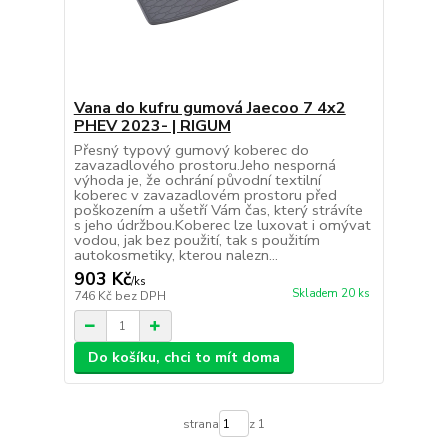
Vana do kufru gumová Jaecoo 7 4x2
PHEV 2023- | RIGUM
Přesný typový gumový koberec do
zavazadlového prostoru.Jeho nesporná
výhoda je, že ochrání původní textilní
koberec v zavazadlovém prostoru před
poškozením a ušetří Vám čas, který strávíte
s jeho údržbou.Koberec lze luxovat i omývat
vodou, jak bez použití, tak s použitím
autokosmetiky, kterou nalezn...
903 Kč
/
ks
Skladem 20 ks
746 Kč
bez DPH
Do košíku, chci to mít doma
strana
z 1