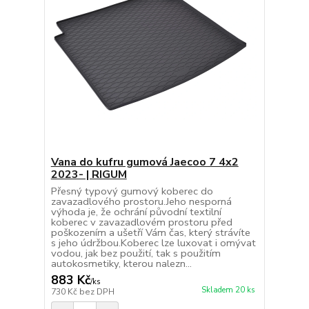
Vana do kufru gumová Jaecoo 7 4x2
2023- | RIGUM
Přesný typový gumový koberec do
zavazadlového prostoru.Jeho nesporná
výhoda je, že ochrání původní textilní
koberec v zavazadlovém prostoru před
poškozením a ušetří Vám čas, který strávíte
s jeho údržbou.Koberec lze luxovat i omývat
vodou, jak bez použití, tak s použitím
autokosmetiky, kterou nalezn...
883 Kč
/
ks
Skladem 20 ks
730 Kč
bez DPH