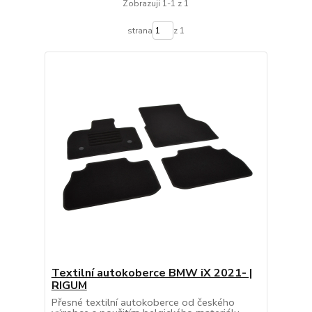
Zobrazuji 1-1 z 1
strana
z 1
Textilní autokoberce BMW iX 2021- |
RIGUM
Přesné textilní autokoberce od českého