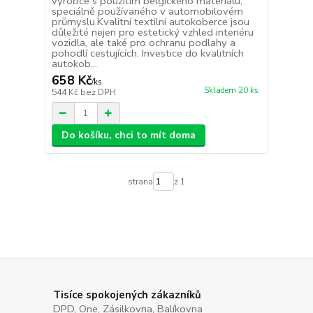
výrobce s použitím belgického materiálu,
speciálně používaného v automobilovém
průmyslu.Kvalitní textilní autokoberce jsou
důležité nejen pro estetický vzhled interiéru
vozidla, ale také pro ochranu podlahy a
pohodlí cestujících. Investice do kvalitních
autokob...
658 Kč
/
ks
Skladem 20 ks
544 Kč
bez DPH
Do košíku, chci to mít doma
strana
z 1
Tisíce spokojených zákazníků
DPD, One, Zásilkovna, Balíkovna