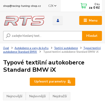
0
ks
CZK
shop@racing-tuning-shop.cz
za
0 Kč
Menu
Hledat
Úvod
Autokoberce a vany do kufru
Textilní autokoberce
Typové textilní
autokoberce Standard BMW
Typové textilní autokoberce Standard BMW iX
Typové textilní autokoberce
Standard BMW iX
Upřesnit parametry
Nejnovější
Nejlevnější
Nejdražší