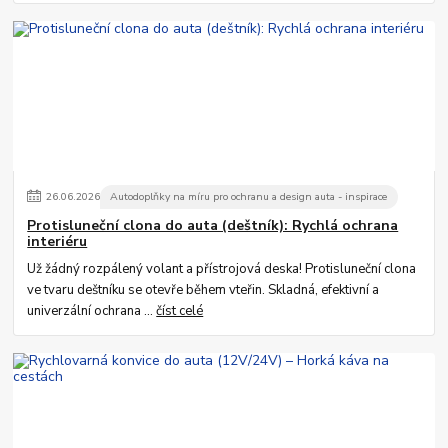
26
.
06
.
2026
Autodoplňky na míru pro ochranu a design auta - inspirace
Protisluneční clona do auta (deštník): Rychlá ochrana
interiéru
Už žádný rozpálený volant a přístrojová deska! Protisluneční clona
ve tvaru deštníku se otevře během vteřin. Skladná, efektivní a
univerzální ochrana ...
číst celé