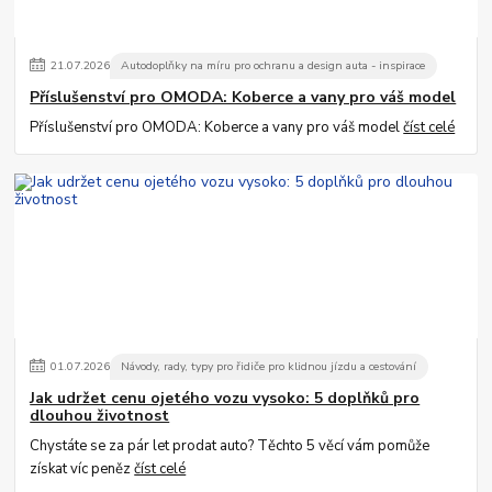
21
.
07
.
2026
Autodoplňky na míru pro ochranu a design auta - inspirace
Příslušenství pro OMODA: Koberce a vany pro váš model
Příslušenství pro OMODA: Koberce a vany pro váš model
číst celé
01
.
07
.
2026
Návody, rady, typy pro řidiče pro klidnou jízdu a cestování
Jak udržet cenu ojetého vozu vysoko: 5 doplňků pro
dlouhou životnost
Chystáte se za pár let prodat auto? Těchto 5 věcí vám pomůže
získat víc peněz
číst celé