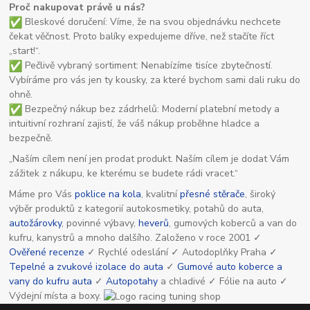
Proč nakupovat právě u nás?
Bleskové doručení: Víme, že na svou objednávku nechcete
čekat věčnost. Proto balíky expedujeme dříve, než stačíte říct
„start!“.
Pečlivě vybraný sortiment: Nenabízíme tisíce zbytečností.
Vybíráme pro vás jen ty kousky, za které bychom sami dali ruku do
ohně.
Bezpečný nákup bez zádrhelů: Moderní platební metody a
intuitivní rozhraní zajistí, že váš nákup proběhne hladce a
bezpečně.
„Naším cílem není jen prodat produkt. Naším cílem je dodat Vám
zážitek z nákupu, ke kterému se budete rádi vracet.“
Máme pro Vás
poklice na kola
, kvalitní
přesné stěrače
, široký
výběr produktů z kategorií autokosmetiky, potahů do auta,
autožárovky
, povinné výbavy,
heverů
, gumových koberců a van do
kufru, kanystrů a mnoho dalšího. Založeno v roce 2001 ✓
Ověřené recenze
✓ Rychlé odeslání ✓ Autodoplňky Praha ✓
Tepelné a zvukové izolace do auta
✓
Gumové auto koberce a
vany do kufru auta
✓
Autopotahy
a chladivé ✓ Fólie na auto ✓
Výdejní místa a boxy.