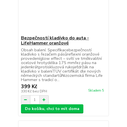
Bezpečností kladívko do auta -
LifeHammer oranžové
Obsah balení: Specifikacebezpečností
kladívko s řezačem pásůreflexní oranžové
provedeníglow effect – svítí ve tměkvalitní
ocelové hrotydélka 175 mmřez pásu na
jedenkrátprotiskluzová rukojeťdržák na
kladívko v baleníTÜV certifikát dle nových
německých standartůNizozemská firma Life
Hammer s tradicí o...
399 Kč
Skladem 5
330 Kč
bez DPH
Do košíku, chci to mít doma