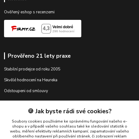
Ověřený eshop s recenzemi
Prověřeno 21 lety praxe
Stabilní prodejce od roku 2005
Skvělé hodnocení na Heureka
Odstoupeni od smlouvy
🍪 Jak byste rádi své cookies?
Kontakty
Soubory cookies používáme ke správnému fungování našeho e-
shopu a v případě vašeho souhlasu také ke sledování statistik o
webu, měření efektivity reklamních kampaní, zapamatování vašeho
shop@racing-tuning-shop.cz
oblíbeného nastavení při používání stránek, či zobrazení reklam