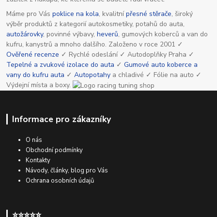
Máme pro Vás
poklice na kola
, kvalitní
přesné stěrače
, široký
výběr produktů z kategorií autokosmetiky, potahů do auta,
autožárovky
, povinné výbavy,
heverů
, gumových koberců a van do
kufru, kanystrů a mnoho dalšího. Založeno v roce 2001 ✓
Ověřené recenze
✓ Rychlé odeslání ✓ Autodoplňky Praha ✓
Tepelné a zvukové izolace do auta
✓
Gumové auto koberce a
vany do kufru auta
✓
Autopotahy
a chladivé ✓ Fólie na auto ✓
Výdejní místa a boxy.
Informace pro zákazníky
O nás
Obchodní podmínky
Kontakty
Návody, články, blog pro Vás
Ochrana osobních údajů
⭐⭐⭐⭐⭐