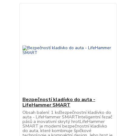
Bezpečností kladívko do auta -
LifeHammer SMART
Obsah balení: 1 ksBezpečnostní kladívko do
auta - LifeHammer SMARTInteligentní řezač
pásů a inovativní skrytý hrotLifeHammer
SMART je moderní bezpečnostní kladívko
do auta, které kombinuje špičkové
technologie a kompaktní design. Jeho hrot je