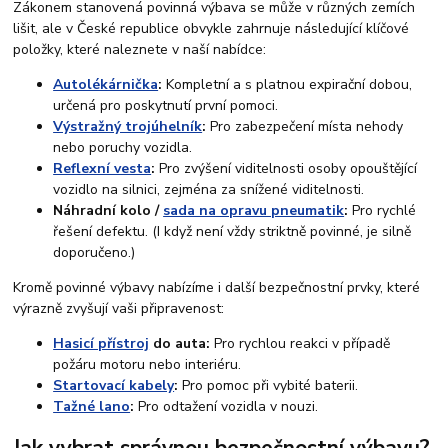
Zákonem stanovená povinná výbava se může v různých zemích
lišit, ale v České republice obvykle zahrnuje následující klíčové
položky, které naleznete v naší nabídce:
Autolékárnička
:
Kompletní a s platnou expirační dobou,
určená pro poskytnutí první pomoci.
Výstražný trojúhelník
:
Pro zabezpečení místa nehody
nebo poruchy vozidla.
Reflexní vesta
:
Pro zvýšení viditelnosti osoby opouštějící
vozidlo na silnici, zejména za snížené viditelnosti.
Náhradní kolo /
sada na opravu pneumatik
:
Pro rychlé
řešení defektu. (I když není vždy striktně povinné, je silně
doporučeno.)
Kromě povinné výbavy nabízíme i další bezpečnostní prvky, které
výrazně zvyšují vaši připravenost:
Hasicí přístroj
do auta:
Pro rychlou reakci v případě
požáru motoru nebo interiéru.
Startovací kabely
:
Pro pomoc při vybité baterii.
Tažné lano
:
Pro odtažení vozidla v nouzi.
Jak vybrat správnou bezpečnostní výbavu?