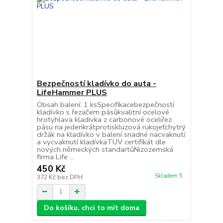
Bezpečností kladívko do auta -
LifeHammer PLUS
Obsah balení: 1 ksSpecifikacebezpečností
kladívko s řezačem pásůkvalitní ocelové
hrotyhlava kladívka z carbonové oceliřez
pásu na jedenkrátprotiskluzová rukojeťchytrý
držák na kladívko v balení snadné nacvaknutí
a vycvaknutí kladívkaTÜV certifikát dle
nových německých standartůNizozemská
firma Life ...
450 Kč
Skladem 5
372 Kč
bez DPH
Do košíku, chci to mít doma