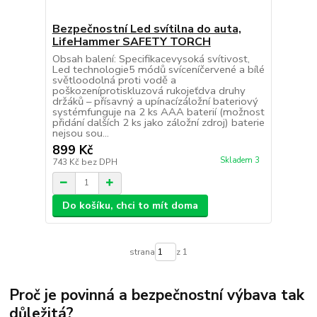
Bezpečnostní Led svítilna do auta,
LifeHammer SAFETY TORCH
Obsah balení: Specifikacevysoká svítivost,
Led technologie5 módů svíceníčervené a bílé
světloodolná proti vodě a
poškozeníprotiskluzová rukojeťdva druhy
držáků – přísavný a upínacízáložní bateriový
systémfunguje na 2 ks AAA baterií (možnost
přidání dalších 2 ks jako záložní zdroj) baterie
nejsou sou...
899 Kč
Skladem 3
743 Kč
bez DPH
Do košíku, chci to mít doma
strana
z 1
Proč je povinná a bezpečnostní výbava tak
důležitá?