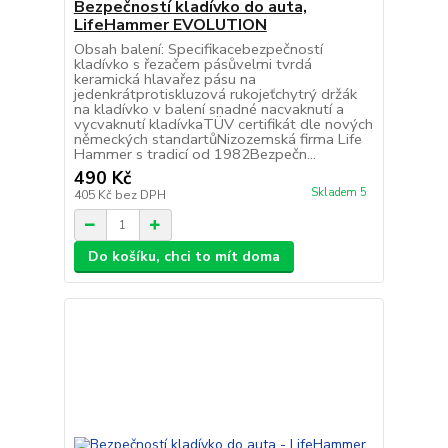
Bezpečností kladívko do auta,
LifeHammer EVOLUTION
Obsah balení: Specifikacebezpečností
kladívko s řezačem pásůvelmi tvrdá
keramická hlavařez pásu na
jedenkrátprotiskluzová rukojeťchytrý držák
na kladívko v balení snadné nacvaknutí a
vycvaknutí kladívkaTÜV certifikát dle nových
německých standartůNizozemská firma Life
Hammer s tradicí od 1982Bezpečn...
490 Kč
Skladem 5
405 Kč
bez DPH
Do košíku, chci to mít doma