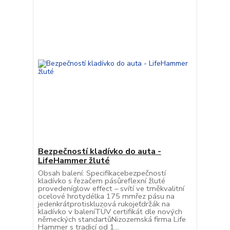
Bezpečností kladívko do auta -
LifeHammer žluté
Obsah balení: Specifikacebezpečností
kladívko s řezačem pásůreflexní žluté
provedeníglow effect – svítí ve tměkvalitní
ocelové hrotydélka 175 mmřez pásu na
jedenkrátprotiskluzová rukojeťdržák na
kladívko v baleníTÜV certifikát dle nových
německých standartůNizozemská firma Life
Hammer s tradicí od 1...