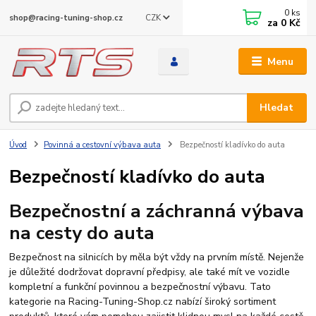
0
ks
CZK
shop@racing-tuning-shop.cz
za
0 Kč
Menu
Hledat
Úvod
Povinná a cestovní výbava auta
Bezpečností kladívko do auta
Bezpečností kladívko do auta
Bezpečnostní a záchranná výbava
na cesty do auta
Bezpečnost na silnicích by měla být vždy na prvním místě. Nejenže
je důležité dodržovat dopravní předpisy, ale také mít ve vozidle
kompletní a funkční povinnou a bezpečnostní výbavu. Tato
kategorie na Racing-Tuning-Shop.cz nabízí široký sortiment