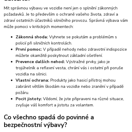
Mít správnou výbavu ve vozidle není jen o splnění zákonných
požadavků. Je to především o ochraně vašeho života, zdraví a
zdraví ostatních účastníků silničního provozu. Správná výbava vám
může pomoci v kritických momentech:
Zákonná shoda:
Vyhnete se pokutám a problémům s
policií při silničních kontrolách.
První pomoc:
V případě nehody nebo zdravotní indispozice
můžete okamžitě poskytnout základní ošetření.
Prevence dalších nehod:
Výstražné prvky, jako je
trojúhelník a reflexní vesta, chrání vás i ostatní při poruše
vozidla na silnici.
Vlastní ochrana:
Produkty jako hasicí přístroj mohou
zabránit větším škodám na vozidle nebo zranění v případě
požáru.
Pocit jistoty:
Vědomí, že jste připraveni na různé situace,
zvyšuje váš komfort a jistotu za volantem.
Co všechno spadá do povinné a
bezpečnostní výbavy?