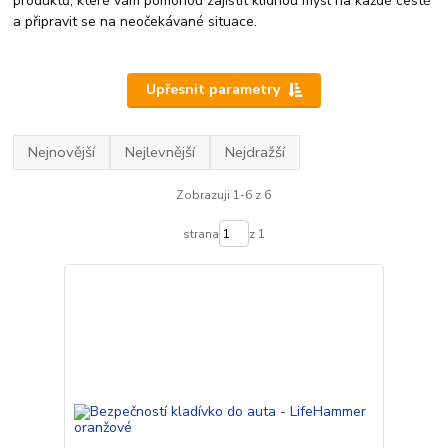
produktů, které vám pomohou zajistit klidnou mysl na každé cestě
a připravit se na neočekávané situace.
Upřesnit parametry
Nejnovější
Nejlevnější
Nejdražší
Zobrazuji 1-6 z 6
strana
z 1