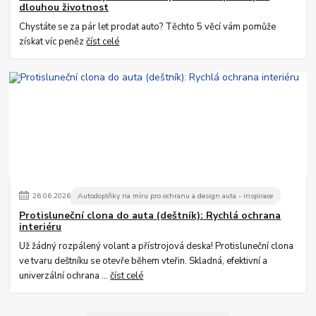
dlouhou životnost
Chystáte se za pár let prodat auto? Těchto 5 věcí vám pomůže
získat víc peněz
číst celé
26
.
06
.
2026
Autodoplňky na míru pro ochranu a design auta - inspirace
Protisluneční clona do auta (deštník): Rychlá ochrana
interiéru
Už žádný rozpálený volant a přístrojová deska! Protisluneční clona
ve tvaru deštníku se otevře během vteřin. Skladná, efektivní a
univerzální ochrana ...
číst celé