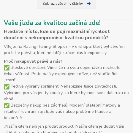
Zobrazit všechny články
Vaše jízda za kvalitou začíná zde!
Hledáte místo, kde se pojí maximální rychlost
doručení s nekompromisní kvalitou produktů?
Vítejte na Racing-Tuning-Shop.cz – v e-shopu, který byl stvořen
pro lidi v pohybu, kteří nechtějí ztrácet čas kompromisy.
Proč nakupovat právě u nás?
Bleskové doručení: Víme, že na svou objednávku nechcete
čekat věčnost. Proto balíky expedujeme dříve, než stačíte říct
„start!“.
Pečlivě vybraný sortiment: Nenabízíme tisíce zbytečností.
Vybíráme pro vás jen ty kousky, za které bychom sami dali ruku do
ohně.
Bezpečný nákup bez zádrhelů: Moderní platební metody a
intuitivní rozhraní zajistí, že váš nákup proběhne hladce a
bezpečně.
„Naším cílem není jen prodat produkt. Naším cílem je dodat Vám
zážitek z nákupu, ke kterému se budete rádi vracet.“