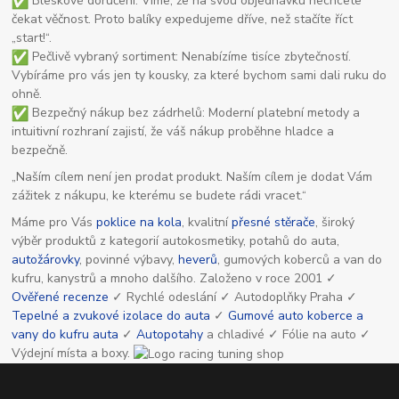
Bleskové doručení: Víme, že na svou objednávku nechcete
čekat věčnost. Proto balíky expedujeme dříve, než stačíte říct
„start!“.
Pečlivě vybraný sortiment: Nenabízíme tisíce zbytečností.
Vybíráme pro vás jen ty kousky, za které bychom sami dali ruku do
ohně.
Bezpečný nákup bez zádrhelů: Moderní platební metody a
intuitivní rozhraní zajistí, že váš nákup proběhne hladce a
bezpečně.
„Naším cílem není jen prodat produkt. Naším cílem je dodat Vám
zážitek z nákupu, ke kterému se budete rádi vracet.“
Máme pro Vás
poklice na kola
, kvalitní
přesné stěrače
, široký
výběr produktů z kategorií autokosmetiky, potahů do auta,
autožárovky
, povinné výbavy,
heverů
, gumových koberců a van do
kufru, kanystrů a mnoho dalšího. Založeno v roce 2001 ✓
Ověřené recenze
✓ Rychlé odeslání ✓ Autodoplňky Praha ✓
Tepelné a zvukové izolace do auta
✓
Gumové auto koberce a
vany do kufru auta
✓
Autopotahy
a chladivé ✓ Fólie na auto ✓
Výdejní místa a boxy.