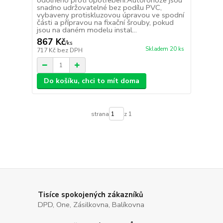
odolného proti opotřebení.Autorohože jsou
snadno udržovatelné bez podílu PVC,
vybaveny protiskluzovou úpravou ve spodní
části a přípravou na fixační šrouby, pokud
jsou na daném modelu instal...
867 Kč
/
ks
Skladem 20 ks
717 Kč
bez DPH
Do košíku, chci to mít doma
strana
z 1
Tisíce spokojených zákazníků
DPD, One, Zásilkovna, Balíkovna