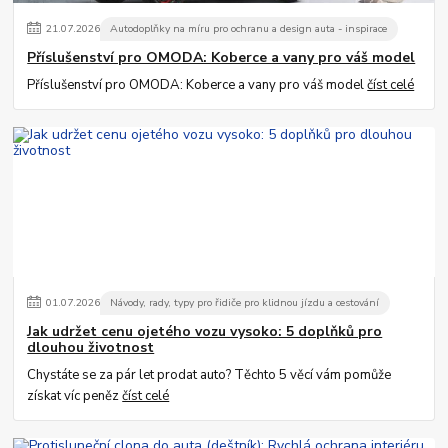
21
.
07
.
2026
Autodoplňky na míru pro ochranu a design auta - inspirace
Příslušenství pro OMODA: Koberce a vany pro váš model
Příslušenství pro OMODA: Koberce a vany pro váš model
číst celé
01
.
07
.
2026
Návody, rady, typy pro řidiče pro klidnou jízdu a cestování
Jak udržet cenu ojetého vozu vysoko: 5 doplňků pro
dlouhou životnost
Chystáte se za pár let prodat auto? Těchto 5 věcí vám pomůže
získat víc peněz
číst celé