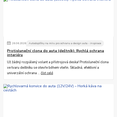
26
.
06
.
2026
Autodoplňky na míru pro ochranu a design auta - inspirace
Protisluneční clona do auta (deštník): Rychlá ochrana
interiéru
Už žádný rozpálený volant a přístrojová deska! Protisluneční clona
ve tvaru deštníku se otevře během vteřin. Skladná, efektivní a
univerzální ochrana ...
číst celé