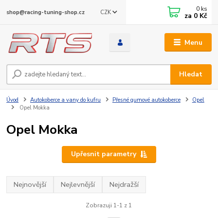
0
ks
CZK
shop@racing-tuning-shop.cz
za
0 Kč
Menu
Hledat
Úvod
Autokoberce a vany do kufru
Přesné gumové autokoberce
Opel
Opel Mokka
Opel Mokka
Upřesnit parametry
Nejnovější
Nejlevnější
Nejdražší
Zobrazuji 1-1 z 1