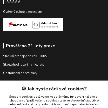
⭐⭐⭐⭐⭐
Ověřený eshop s recenzemi
Prověřeno 21 lety praxe
Stabilní prodejce od roku 2005
Skvělé hodnocení na Heureka
Odstoupeni od smlouvy
🍪 Jak byste rádi své cookies?
Kontakty
Soubory cookies používáme ke správnému fungování našeho e-
shopu a v případě vašeho souhlasu také ke sledování statistik o
webu, měření efektivity reklamních kampaní, zapamatování vašeho
shop@racing-tuning-shop.cz