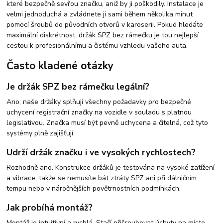
které bezpečně sevřou značku, aniž by ji poškodily. Instalace je
velmi jednoduchá a zvládnete ji sami během několika minut
pomocí šroubů do původních otvorů v karoserii. Pokud hledáte
maximální diskrétnost, držák SPZ bez rámečku je tou nejlepší
cestou k profesionálnímu a čistému vzhledu vašeho auta.
Často kladené otázky
Je držák SPZ bez rámečku legální?
Ano, naše držáky splňují všechny požadavky pro bezpečné
uchycení registrační značky na vozidle v souladu s platnou
legislativou. Značka musí být pevně uchycena a čitelná, což tyto
systémy plně zajišťují.
Udrží držák značku i ve vysokých rychlostech?
Rozhodně ano. Konstrukce držáků je testována na vysoké zatížení
a vibrace, takže se nemusíte bát ztráty SPZ ani při dálničním
tempu nebo v náročnějších povětrnostních podmínkách.
Jak probíhá montáž?
Montáž je intuitivní a rychlá. Stačí přišroubovat úchyty na místo