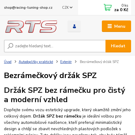
0
ks
CZK
shop@racing-tuning-shop.cz
za
0 Kč
Menu
Hledat
Úvod
Autodoplňky praktické
Exteriér
Bezrámečkový držák SPZ
Bezrámečkový držák SPZ
Držák SPZ bez rámečku pro čistý
a moderní vzhled
Dopřejte svému vozu estetický upgrade, který okamžitě změní jeho
celkový dojem.
Držák SPZ bez rámečku
je ideální volbou pro
všechny automobilové nadšence, kteří preferují minimalistický
design a chtějí se zbavit nevzhledných plastových podložek s