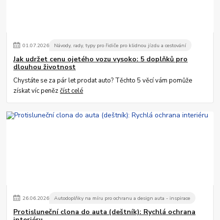
01
.
07
.
2026
Návody, rady, typy pro řidiče pro klidnou jízdu a cestování
Jak udržet cenu ojetého vozu vysoko: 5 doplňků pro
dlouhou životnost
Chystáte se za pár let prodat auto? Těchto 5 věcí vám pomůže
získat víc peněz
číst celé
26
.
06
.
2026
Autodoplňky na míru pro ochranu a design auta - inspirace
Protisluneční clona do auta (deštník): Rychlá ochrana
interiéru