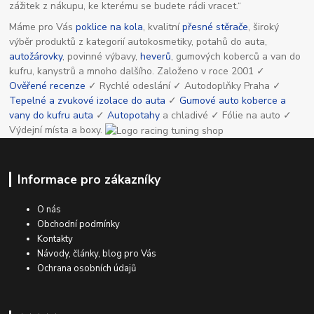
zážitek z nákupu, ke kterému se budete rádi vracet.“
Máme pro Vás
poklice na kola
, kvalitní
přesné stěrače
, široký
výběr produktů z kategorií autokosmetiky, potahů do auta,
autožárovky
, povinné výbavy,
heverů
, gumových koberců a van do
kufru, kanystrů a mnoho dalšího. Založeno v roce 2001 ✓
Ověřené recenze
✓ Rychlé odeslání ✓ Autodoplňky Praha ✓
Tepelné a zvukové izolace do auta
✓
Gumové auto koberce a
vany do kufru auta
✓
Autopotahy
a chladivé ✓ Fólie na auto ✓
Výdejní místa a boxy.
Informace pro zákazníky
O nás
Obchodní podmínky
Kontakty
Návody, články, blog pro Vás
Ochrana osobních údajů