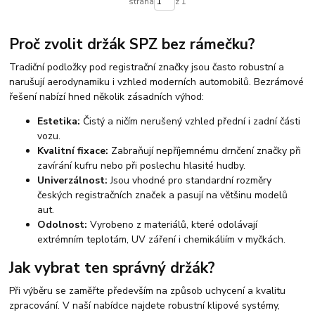
strana
z 1
Proč zvolit držák SPZ bez rámečku?
Tradiční podložky pod registrační značky jsou často robustní a
narušují aerodynamiku i vzhled moderních automobilů. Bezrámové
řešení nabízí hned několik zásadních výhod:
Estetika:
Čistý a ničím nerušený vzhled přední i zadní části
vozu.
Kvalitní fixace:
Zabraňují nepříjemnému drnčení značky při
zavírání kufru nebo při poslechu hlasité hudby.
Univerzálnost:
Jsou vhodné pro standardní rozměry
českých registračních značek a pasují na většinu modelů
aut.
Odolnost:
Vyrobeno z materiálů, které odolávají
extrémním teplotám, UV záření i chemikáliím v myčkách.
Jak vybrat ten správný držák?
Při výběru se zaměřte především na způsob uchycení a kvalitu
zpracování. V naší nabídce najdete robustní klipové systémy,