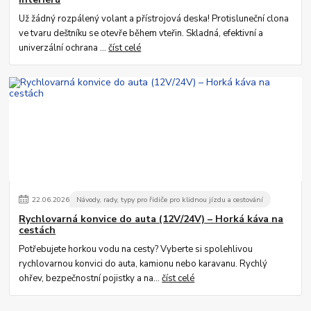
Už žádný rozpálený volant a přístrojová deska! Protisluneční clona
ve tvaru deštníku se otevře během vteřin. Skladná, efektivní a
univerzální ochrana ...
číst celé
22
.
06
.
2026
Návody, rady, typy pro řidiče pro klidnou jízdu a cestování
Rychlovarná konvice do auta (12V/24V) – Horká káva na
cestách
Potřebujete horkou vodu na cesty? Vyberte si spolehlivou
rychlovarnou konvici do auta, kamionu nebo karavanu. Rychlý
ohřev, bezpečnostní pojistky a na...
číst celé