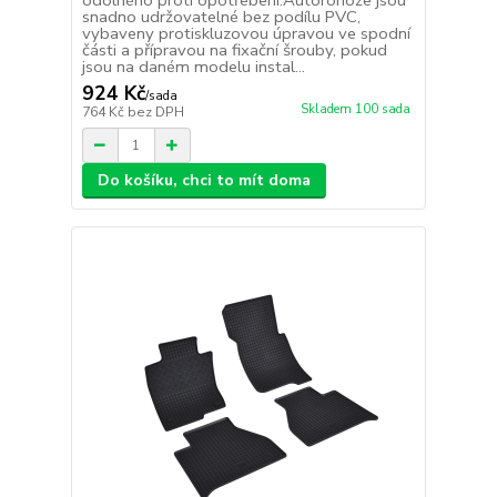
odolného proti opotřebení.Autorohože jsou
snadno udržovatelné bez podílu PVC,
vybaveny protiskluzovou úpravou ve spodní
části a přípravou na fixační šrouby, pokud
jsou na daném modelu instal...
924 Kč
/
sada
Skladem 100 sada
764 Kč
bez DPH
Do košíku, chci to mít doma