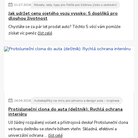
01
.
07
.
2026
Návody, rady, typy pro řidiče pro klidnou jízdu a cestování
Jak udržet cenu ojetého vozu vysoko: 5 doplňků pro
dlouhou životnost
Chystáte se za pár let prodat auto? Těchto 5 věcí vám pomůže
získat víc peněz
číst celé
26
.
06
.
2026
Autodoplňky na míru pro ochranu a design auta - inspirace
Protisluneční clona do auta (deštník): Rychlá ochrana
interiéru
Už žádný rozpálený volant a přístrojová deska! Protisluneční clona
ve tvaru deštníku se otevře během vteřin. Skladná, efektivní a
univerzální ochrana ...
číst celé