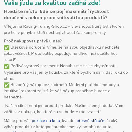
Vaše jízda za kvalitou začíná zde!
Hledáte místo, kde se pojí maximální rychlost
doručení s nekompromisní kvalitou produktů?
Vítejte na Racing-Tuning-Shop.cz – v e-shopu, který byl stvořen
pro lidi v pohybu, kteří nechtějí ztrácet čas kompromisy.
Proč nakupovat právě u nás?
Bleskové doručení: Víme, že na svou objednávku nechcete
čekat věčnost. Proto balíky expedujeme dříve, než stačíte říct
„start!“.
Pečlivě vybraný sortiment: Nenabízíme tisíce zbytečností.
Vybíráme pro vás jen ty kousky, za které bychom sami dali ruku do
ohně.
Bezpečný nákup bez zádrhelů: Moderní platební metody a
intuitivní rozhraní zajistí, že váš nákup proběhne hladce a
bezpečně.
„Naším cílem není jen prodat produkt. Naším cílem je dodat Vám
zážitek z nákupu, ke kterému se budete rádi vracet.“
Máme pro Vás
poklice na kola
, kvalitní
přesné stěrače
, široký
výběr produktů z kategorií autokosmetiky, potahů do auta,