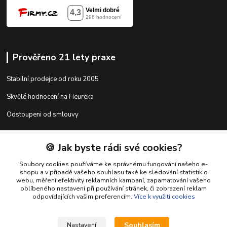
Prověřeno 21 lety praxe
Stabilní prodejce od roku 2005
Skvělé hodnocení na Heureka
Odstoupeni od smlouvy
🍪 Jak byste rádi své cookies?
Kontakty
Soubory cookies používáme ke správnému fungování našeho e-
shopu a v případě vašeho souhlasu také ke sledování statistik o
webu, měření efektivity reklamních kampaní, zapamatování vašeho
shop@racing-tuning-shop.cz
oblíbeného nastavení při používání stránek, či zobrazení reklam
odpovídajících vašim preferencím.
Více k využití cookies
Souhlasím
Nastavení