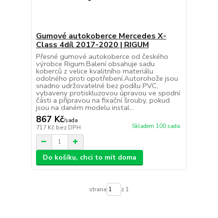
Gumové autokoberce Mercedes X-
Class 4díl 2017-2020 | RIGUM
Přesné gumové autokoberce od českého
výrobce Rigum.Balení obsahuje sadu
koberců z velice kvalitního materiálu
odolného proti opotřebení.Autorohože jsou
snadno udržovatelné bez podílu PVC,
vybaveny protiskluzovou úpravou ve spodní
části a přípravou na fixační šrouby, pokud
jsou na daném modelu instal...
867 Kč
/
sada
Skladem 100 sada
717 Kč
bez DPH
Do košíku, chci to mít doma
strana
z 1