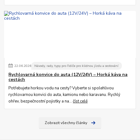
22
.
06
.
2026
Návody, rady, typy pro řidiče pro klidnou jízdu a cestování
Rychlovarná konvice do auta (12V/24V) – Horká káva na
cestách
Potřebujete horkou vodu na cesty? Vyberte si spolehlivou
rychlovarnou konvici do auta, kamionu nebo karavanu. Rychlý
ohřev, bezpečnostní pojistky a na...
číst celé
Zobrazit všechny články