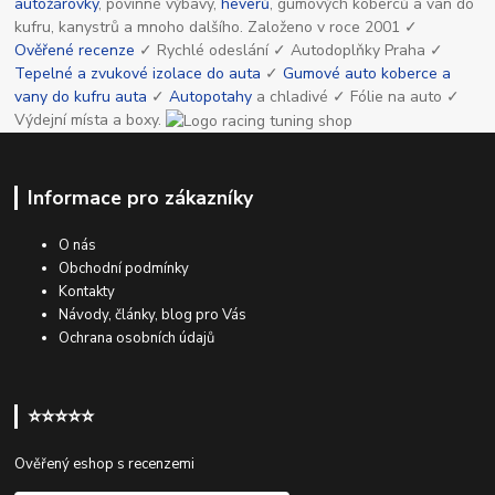
autožárovky
, povinné výbavy,
heverů
, gumových koberců a van do
kufru, kanystrů a mnoho dalšího. Založeno v roce 2001 ✓
Ověřené recenze
✓ Rychlé odeslání ✓ Autodoplňky Praha ✓
Tepelné a zvukové izolace do auta
✓
Gumové auto koberce a
vany do kufru auta
✓
Autopotahy
a chladivé ✓ Fólie na auto ✓
Výdejní místa a boxy.
Informace pro zákazníky
O nás
Obchodní podmínky
Kontakty
Návody, články, blog pro Vás
Ochrana osobních údajů
⭐⭐⭐⭐⭐
Ověřený eshop s recenzemi