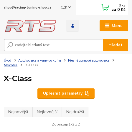
0
ks
CZK
shop@racing-tuning-shop.cz
za
0 Kč
Menu
Hledat
Úvod
Autokoberce a vany do kufru
Přesné gumové autokoberce
Mercedes
X-Class
X-Class
Upřesnit parametry
Nejnovější
Nejlevnější
Nejdražší
Zobrazuji 1-2 z 2