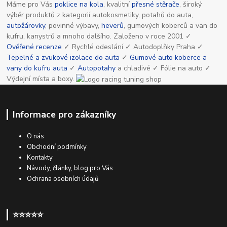
Máme pro Vás
poklice na kola
, kvalitní
přesné stěrače
, široký
výběr produktů z kategorií autokosmetiky, potahů do auta,
autožárovky
, povinné výbavy,
heverů
, gumových koberců a van do
kufru, kanystrů a mnoho dalšího. Založeno v roce 2001 ✓
Ověřené recenze
✓ Rychlé odeslání ✓ Autodoplňky Praha ✓
Tepelné a zvukové izolace do auta
✓
Gumové auto koberce a
vany do kufru auta
✓
Autopotahy
a chladivé ✓ Fólie na auto ✓
Výdejní místa a boxy.
Informace pro zákazníky
O nás
Obchodní podmínky
Kontakty
Návody, články, blog pro Vás
Ochrana osobních údajů
⭐⭐⭐⭐⭐