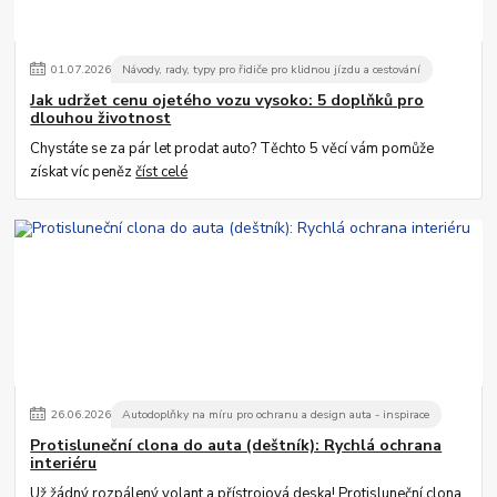
01
.
07
.
2026
Návody, rady, typy pro řidiče pro klidnou jízdu a cestování
Jak udržet cenu ojetého vozu vysoko: 5 doplňků pro
dlouhou životnost
Chystáte se za pár let prodat auto? Těchto 5 věcí vám pomůže
získat víc peněz
číst celé
26
.
06
.
2026
Autodoplňky na míru pro ochranu a design auta - inspirace
Protisluneční clona do auta (deštník): Rychlá ochrana
interiéru
Už žádný rozpálený volant a přístrojová deska! Protisluneční clona