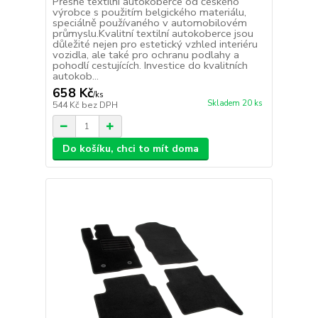
Přesné textilní autokoberce od českého
výrobce s použitím belgického materiálu,
speciálně používaného v automobilovém
průmyslu.Kvalitní textilní autokoberce jsou
důležité nejen pro estetický vzhled interiéru
vozidla, ale také pro ochranu podlahy a
pohodlí cestujících. Investice do kvalitních
autokob...
658 Kč
/
ks
Skladem 20 ks
544 Kč
bez DPH
Do košíku, chci to mít doma