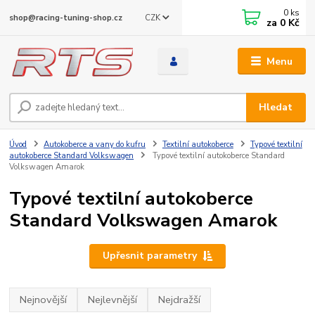
0
ks
CZK
shop@racing-tuning-shop.cz
za
0 Kč
Menu
Hledat
Úvod
Autokoberce a vany do kufru
Textilní autokoberce
Typové textilní
autokoberce Standard Volkswagen
Typové textilní autokoberce Standard
Volkswagen Amarok
Typové textilní autokoberce
Standard Volkswagen Amarok
Upřesnit parametry
Nejnovější
Nejlevnější
Nejdražší