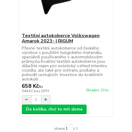
Textilní autokoberce Volkswagen
Amarok 2023- | RIGUM
Přesné textilní autokoberce od českého
výrobce s použitím belgického materiálu,
speciálně používaného v automobilovém
průmyslu.Kvalitní textilní autokoberce jsou
důležité nejen pro estetický vzhled interiéru
vozidla, ale také pro ochranu podlahy a
pohodlí cestujících. Investice do kvalitních
autokob...
658 Kč
/
ks
Skladem 20 ks
544 Kč
bez DPH
Do košíku, chci to mít doma
strana
z 1