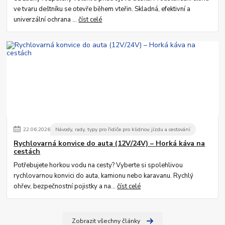
ve tvaru deštníku se otevře během vteřin. Skladná, efektivní a
univerzální ochrana ...
číst celé
22
.
06
.
2026
Návody, rady, typy pro řidiče pro klidnou jízdu a cestování
Rychlovarná konvice do auta (12V/24V) – Horká káva na
cestách
Potřebujete horkou vodu na cesty? Vyberte si spolehlivou
rychlovarnou konvici do auta, kamionu nebo karavanu. Rychlý
ohřev, bezpečnostní pojistky a na...
číst celé
Zobrazit všechny články