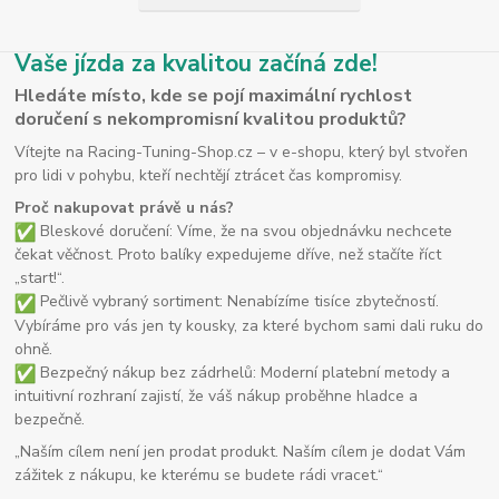
Vaše jízda za kvalitou začíná zde!
Hledáte místo, kde se pojí maximální rychlost
doručení s nekompromisní kvalitou produktů?
Vítejte na Racing-Tuning-Shop.cz – v e-shopu, který byl stvořen
pro lidi v pohybu, kteří nechtějí ztrácet čas kompromisy.
Proč nakupovat právě u nás?
Bleskové doručení: Víme, že na svou objednávku nechcete
čekat věčnost. Proto balíky expedujeme dříve, než stačíte říct
„start!“.
Pečlivě vybraný sortiment: Nenabízíme tisíce zbytečností.
Vybíráme pro vás jen ty kousky, za které bychom sami dali ruku do
ohně.
Bezpečný nákup bez zádrhelů: Moderní platební metody a
intuitivní rozhraní zajistí, že váš nákup proběhne hladce a
bezpečně.
„Naším cílem není jen prodat produkt. Naším cílem je dodat Vám
zážitek z nákupu, ke kterému se budete rádi vracet.“