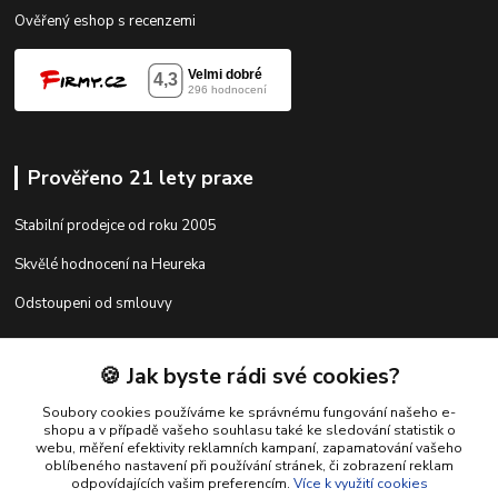
Ověřený eshop s recenzemi
Prověřeno 21 lety praxe
Stabilní prodejce od roku 2005
Skvělé hodnocení na Heureka
Odstoupeni od smlouvy
🍪 Jak byste rádi své cookies?
Kontakty
Soubory cookies používáme ke správnému fungování našeho e-
shopu a v případě vašeho souhlasu také ke sledování statistik o
webu, měření efektivity reklamních kampaní, zapamatování vašeho
shop@racing-tuning-shop.cz
oblíbeného nastavení při používání stránek, či zobrazení reklam
odpovídajících vašim preferencím.
Více k využití cookies