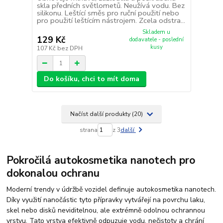
skla předních světlometů. Neužívá vodu. Bez
silikonu. Leštící směs pro ruční použití nebo
pro použití leštícím nástrojem. Zcela odstra...
Skladem u
129 Kč
dodavatele - poslední
kusy
107 Kč
bez DPH
Do košíku, chci to mít doma
Načíst další produkty (20)
strana
z 3
další
Pokročilá autokosmetika nanotech pro
dokonalou ochranu
Moderní trendy v údržbě vozidel definuje autokosmetika nanotech.
Díky využití nanočástic tyto přípravky vytvářejí na povrchu laku,
skel nebo disků neviditelnou, ale extrémně odolnou ochrannou
vrstvu. Tato vrstva efektivně odpuzuje vodu, nečistoty a chrání