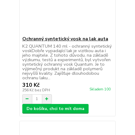
Ochranný syntetický vosk na lak auta
K2 QUANTUM 140 ml - ochranný syntetický
voskDobře vypadající lak je vizitkou auta i
jeho majitele. Z tohoto důvodu, na základě
výzkumu, testů a experimentů, byl vytvořen
syntetický ochranný vosk Quantum. Je to
výjimečný produkt na základě polymerů
nejvyšší kvality. Zajišťuje dlouhodobou
ochranu laku...
310 Kč
Skladem 100
256 Kč
bez DPH
Do košíku, chci to mít doma