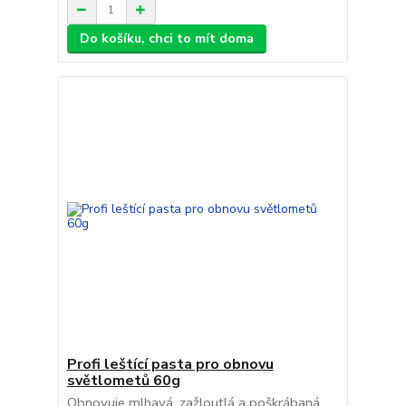
Do košíku, chci to mít doma
Profi leštící pasta pro obnovu
světlometů 60g
Obnovuje mlhavá, zažloutlá a poškrábaná