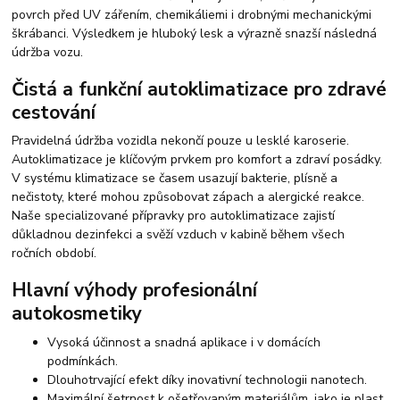
povrch před UV zářením, chemikáliemi i drobnými mechanickými
škrábanci. Výsledkem je hluboký lesk a výrazně snazší následná
údržba vozu.
Čistá a funkční autoklimatizace pro zdravé
cestování
Pravidelná údržba vozidla nekončí pouze u lesklé karoserie.
Autoklimatizace je klíčovým prvkem pro komfort a zdraví posádky.
V systému klimatizace se časem usazují bakterie, plísně a
nečistoty, které mohou způsobovat zápach a alergické reakce.
Naše specializované přípravky pro autoklimatizace zajistí
důkladnou dezinfekci a svěží vzduch v kabině během všech
ročních období.
Hlavní výhody profesionální
autokosmetiky
Vysoká účinnost a snadná aplikace i v domácích
podmínkách.
Dlouhotrvající efekt díky inovativní technologii nanotech.
Maximální šetrnost k ošetřovaným materiálům, jako je plast,