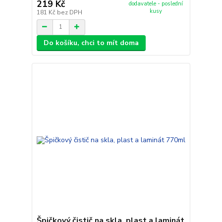
219 Kč
dodavatele - poslední
kusy
181 Kč
bez DPH
Do košíku, chci to mít doma
Špičkový čistič na skla, plast a laminát