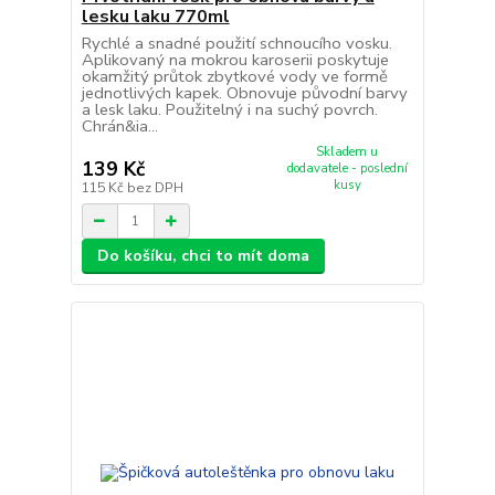
lesku laku 770ml
Rychlé a snadné použití schnoucího vosku.
Aplikovaný na mokrou karoserii poskytuje
okamžitý průtok zbytkové vody ve formě
jednotlivých kapek. Obnovuje původní barvy
a lesk laku. Použitelný i na suchý povrch.
Chrán&ia...
Skladem u
139 Kč
dodavatele - poslední
kusy
115 Kč
bez DPH
Do košíku, chci to mít doma