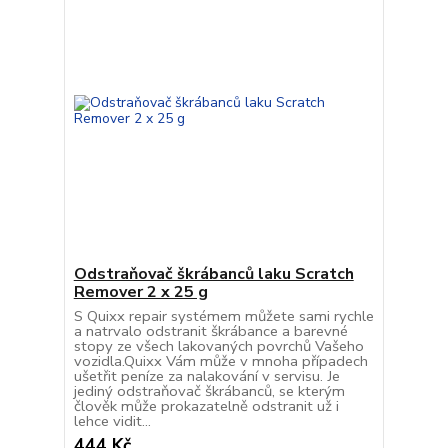
Odstraňovač škrábanců laku Scratch
Remover 2 x 25 g
S Quixx repair systémem můžete sami rychle
a natrvalo odstranit škrábance a barevné
stopy ze všech lakovaných povrchů Vašeho
vozidla.Quixx Vám může v mnoha případech
ušetřit peníze za nalakování v servisu. Je
jediný odstraňovač škrábanců, se kterým
člověk může prokazatelně odstranit už i
lehce vidit...
444 Kč