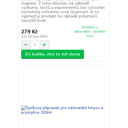
majitele. Z toho důvodu, na základě
výzkumu, testů a experimentů, byl vytvořen
syntetický ochranný vosk Quantum. Je to
výjimečný produkt na základě polymerů
nejvyšší kvali...
Skladem u
279 Kč
dodavatele - poslední
kusy
231 Kč
bez DPH
Do košíku, chci to mít doma