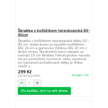
Škrabka s košťátkem teleskopická 60-
90cm
Škrabka s košťátkem teleskopická délky 60 -
90 cm. Jeden konec je opatřen košťátkem
šíře 24 cm a gumovou stěrkou šíře 20 cm z
druhé strany. Na druhém konci rukojeti se
nachází 10 cm škrabka.Teleskopickou násadu
lze po pootočení vysunout, nebo zasunout,
po nastavení požadované délky je třeba
otočit v...
299 Kč
Skladem 100
247 Kč
bez DPH
Do košíku, chci to mít doma