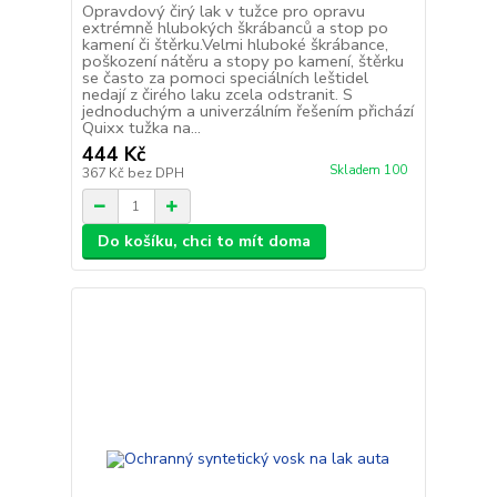
Opravdový čirý lak v tužce pro opravu
extrémně hlubokých škrábanců a stop po
kamení či štěrku.Velmi hluboké škrábance,
poškození nátěru a stopy po kamení, štěrku
se často za pomoci speciálních leštidel
nedají z čirého laku zcela odstranit. S
jednoduchým a univerzálním řešením přichází
Quixx tužka na...
444 Kč
Skladem 100
367 Kč
bez DPH
Do košíku, chci to mít doma