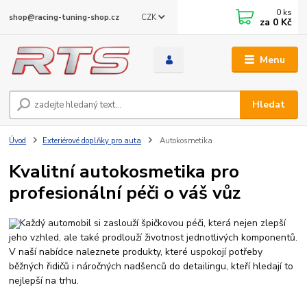
0
ks
CZK
shop@racing-tuning-shop.cz
za
0 Kč
Menu
Hledat
Úvod
Exteriérové doplňky pro auta
Autokosmetika
Kvalitní autokosmetika pro
profesionální péči o váš vůz
Každý automobil si zaslouží špičkovou péči, která nejen zlepší
jeho vzhled, ale také prodlouží životnost jednotlivých komponentů.
V naší nabídce naleznete produkty, které uspokojí potřeby
běžných řidičů i náročných nadšenců do detailingu, kteří hledají to
ČISTIČ
nejlepší na trhu.
KLIMATIZACE
NANO
VE SPREJI DO
AUTOKOSMETIKA
AUTA