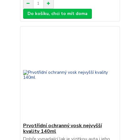
Do košíku, chci to mít doma
Prvotřídní ochranný vosk nejvyšší
kvality 140ml
Dobře vypadající lak je vizitkou auta i jeho