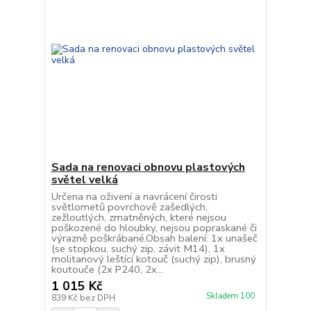
Sada na renovaci obnovu plastových
světel velká
Určena na oživení a navrácení čirosti
světlometů povrchově zašedlých,
zežloutlých, zmatněných, které nejsou
poškozené do hloubky, nejsou popraskané či
výrazně poškrábané.Obsah balení: 1x unašeč
(se stopkou, suchý zip, závit M14), 1x
molitanový leštící kotouč (suchý zip), brusný
koutouče (2x P240, 2x...
1 015 Kč
Skladem 100
839 Kč
bez DPH