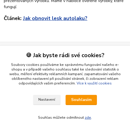
prezentovaných výrobků. Máme v nabídce ověřené výrobky, které
fungují.
Článek:
Jak obnovit lesk autolaku?
🍪 Jak byste rádi své cookies?
Tisíce spokojených zákazníků
DPD, One, Zásilkovna, Balíkovna
Soubory cookies používáme ke správnému fungování našeho e-
shopu a v případě vašeho souhlasu také ke sledování statistik o
webu, měření efektivity reklamních kampaní, zapamatování vašeho
21 let zkušeností v oboru👍
oblíbeného nastavení při používání stránek, či zobrazení reklam
Ověřené hodnocení a recenze
odpovídajících vašim preferencím.
Více k využití cookies
Ověřený eshop ⭐⭐⭐⭐⭐
Nechme zákazníky mluvit za nás
Souhlasím
Nastavení
Skladem k okamžitému odeslání ✅
Odesíláme ihned
Souhlas můžete odmítnout
zde
.