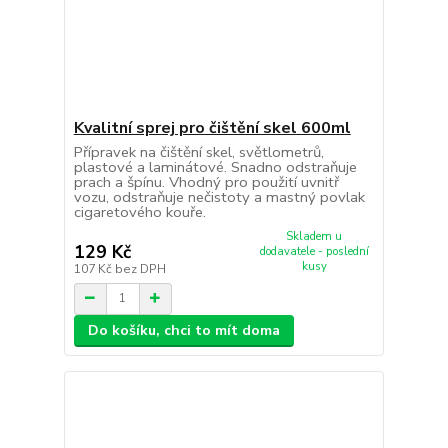
Kvalitní sprej pro čištění skel 600ml
Přípravek na čištění skel, světlometrů,
plastové a laminátové. Snadno odstraňuje
prach a špínu. Vhodný pro použití uvnitř
vozu, odstraňuje nečistoty a mastný povlak
cigaretového kouře.
Skladem u
129 Kč
dodavatele - poslední
kusy
107 Kč
bez DPH
Do košíku, chci to mít doma