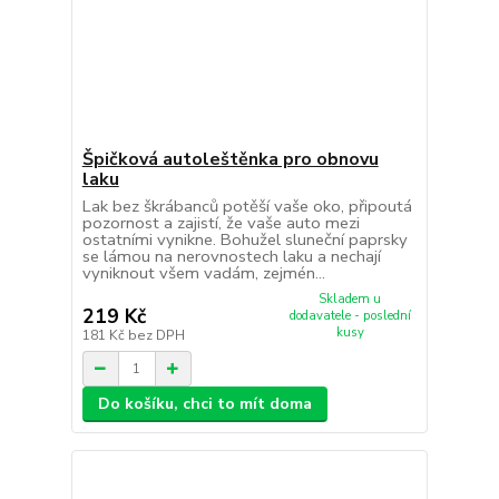
Špičková autoleštěnka pro obnovu
laku
Lak bez škrábanců potěší vaše oko, připoutá
pozornost a zajistí, že vaše auto mezi
ostatními vynikne. Bohužel sluneční paprsky
se lámou na nerovnostech laku a nechají
vyniknout všem vadám, zejmén...
Skladem u
219 Kč
dodavatele - poslední
kusy
181 Kč
bez DPH
Do košíku, chci to mít doma