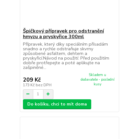
Špičkový přípravek pro odstranění
hmyzu a pryskyřice 300ml
Přípravek, který díky speciálním přísadám
snadno a rychle odstraňuje skvrny
způsobené asfaltem, dehtem a
pryskyřicí.Návod na použití: Před použitím
dobře protřepejte a poté aplikujte na
zašpiněné...
Skladem u
209 Kč
dodavatele - poslední
kusy
173 Kč
bez DPH
Do košíku, chci to mít doma