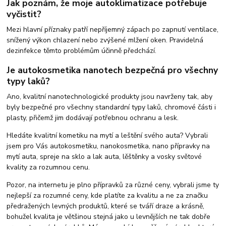
Jak poznám, že moje autoklimatizace potřebuje
vyčistit?
Mezi hlavní příznaky patří nepříjemný zápach po zapnutí ventilace,
snížený výkon chlazení nebo zvýšené mlžení oken. Pravidelná
dezinfekce těmto problémům účinně předchází.
Je autokosmetika nanotech bezpečná pro všechny
typy laků?
Ano, kvalitní nanotechnologické produkty jsou navrženy tak, aby
byly bezpečné pro všechny standardní typy laků, chromové části i
plasty, přičemž jim dodávají potřebnou ochranu a lesk.
Hledáte kvalitní kometiku na mytí a leštění svého auta? Vybrali
jsem pro Vás autokosmetiku, nanokosmetika, nano přípravky na
mytí auta, spreje na sklo a lak auta, lěštěnky a vosky světové
kvality za rozumnou cenu.
Pozor, na internetu je plno přípravků za různé ceny, vybrali jsme ty
nejlepší za rozumné ceny, kde platíte za kvalitu a ne za značku
předražených levných produktů, které se tváří draze a krásně,
bohužel kvalita je většinou stejná jako u levnějších ne tak dobře