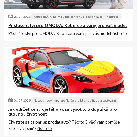
21
.
07
.
2026
Autodoplňky na míru pro ochranu a design auta - inspirace
Příslušenství pro OMODA: Koberce a vany pro váš model
Příslušenství pro OMODA: Koberce a vany pro váš model
číst celé
01
.
07
.
2026
Návody, rady, typy pro řidiče pro klidnou jízdu a cestování
Jak udržet cenu ojetého vozu vysoko: 5 doplňků pro
dlouhou životnost
Chystáte se za pár let prodat auto? Těchto 5 věcí vám pomůže
získat víc peněz
číst celé