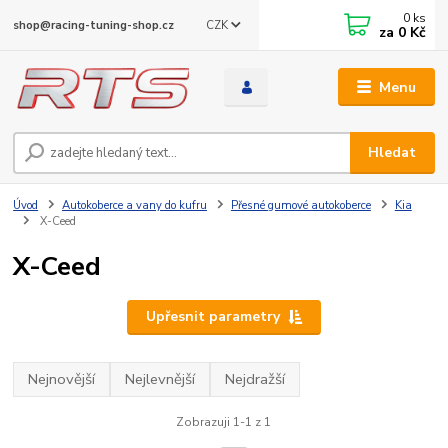
0
ks
CZK
shop@racing-tuning-shop.cz
za
0 Kč
Menu
Hledat
Úvod
Autokoberce a vany do kufru
Přesné gumové autokoberce
Kia
X-Ceed
X-Ceed
Upřesnit parametry
Nejnovější
Nejlevnější
Nejdražší
Zobrazuji 1-1 z 1