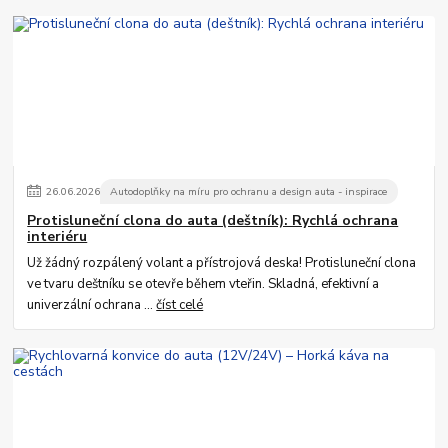
26
.
06
.
2026
Autodoplňky na míru pro ochranu a design auta - inspirace
Protisluneční clona do auta (deštník): Rychlá ochrana
interiéru
Už žádný rozpálený volant a přístrojová deska! Protisluneční clona
ve tvaru deštníku se otevře během vteřin. Skladná, efektivní a
univerzální ochrana ...
číst celé