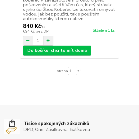
koberec v zavazadlovém prostoru před
poškozením a ušetří Vám čas, který strávíte
s jeho údržbou.Koberec lze luxovat i omývat
vodou, jak bez použití, tak s použitím
autokosmetiky, kterou nalezn...
840 Kč
/
ks
Skladem 1 ks
694 Kč
bez DPH
Do košíku, chci to mít doma
strana
z 1
Tisíce spokojených zákazníků
DPD, One, Zásilkovna, Balíkovna