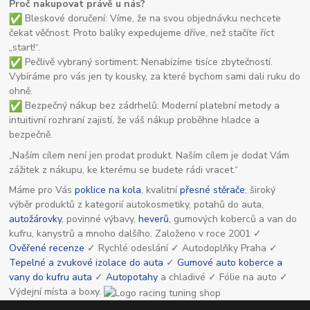
Proč nakupovat právě u nás?
Bleskové doručení: Víme, že na svou objednávku nechcete
čekat věčnost. Proto balíky expedujeme dříve, než stačíte říct
„start!“.
Pečlivě vybraný sortiment: Nenabízíme tisíce zbytečností.
Vybíráme pro vás jen ty kousky, za které bychom sami dali ruku do
ohně.
Bezpečný nákup bez zádrhelů: Moderní platební metody a
intuitivní rozhraní zajistí, že váš nákup proběhne hladce a
bezpečně.
„Naším cílem není jen prodat produkt. Naším cílem je dodat Vám
zážitek z nákupu, ke kterému se budete rádi vracet.“
Máme pro Vás
poklice na kola
, kvalitní
přesné stěrače
, široký
výběr produktů z kategorií autokosmetiky, potahů do auta,
autožárovky
, povinné výbavy,
heverů
, gumových koberců a van do
kufru, kanystrů a mnoho dalšího. Založeno v roce 2001 ✓
Ověřené recenze
✓ Rychlé odeslání ✓ Autodoplňky Praha ✓
Tepelné a zvukové izolace do auta
✓
Gumové auto koberce a
vany do kufru auta
✓
Autopotahy
a chladivé ✓ Fólie na auto ✓
Výdejní místa a boxy.