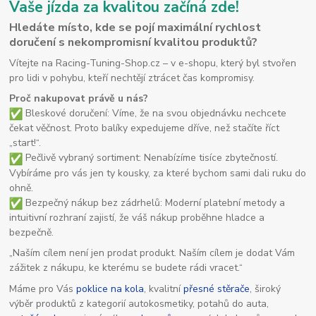
Vaše jízda za kvalitou začíná zde!
Hledáte místo, kde se pojí maximální rychlost
doručení s nekompromisní kvalitou produktů?
Vítejte na Racing-Tuning-Shop.cz – v e-shopu, který byl stvořen
pro lidi v pohybu, kteří nechtějí ztrácet čas kompromisy.
Proč nakupovat právě u nás?
Bleskové doručení: Víme, že na svou objednávku nechcete
čekat věčnost. Proto balíky expedujeme dříve, než stačíte říct
„start!“.
Pečlivě vybraný sortiment: Nenabízíme tisíce zbytečností.
Vybíráme pro vás jen ty kousky, za které bychom sami dali ruku do
ohně.
Bezpečný nákup bez zádrhelů: Moderní platební metody a
intuitivní rozhraní zajistí, že váš nákup proběhne hladce a
bezpečně.
„Naším cílem není jen prodat produkt. Naším cílem je dodat Vám
zážitek z nákupu, ke kterému se budete rádi vracet.“
Máme pro Vás
poklice na kola
, kvalitní
přesné stěrače
, široký
výběr produktů z kategorií autokosmetiky, potahů do auta,