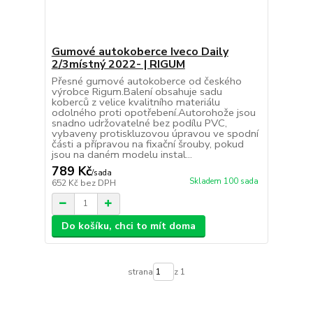
Gumové autokoberce Iveco Daily
2/3místný 2022- | RIGUM
Přesné gumové autokoberce od českého
výrobce Rigum.Balení obsahuje sadu
koberců z velice kvalitního materiálu
odolného proti opotřebení.Autorohože jsou
snadno udržovatelné bez podílu PVC,
vybaveny protiskluzovou úpravou ve spodní
části a přípravou na fixační šrouby, pokud
jsou na daném modelu instal...
789 Kč
/
sada
Skladem 100 sada
652 Kč
bez DPH
Do košíku, chci to mít doma
strana
z 1