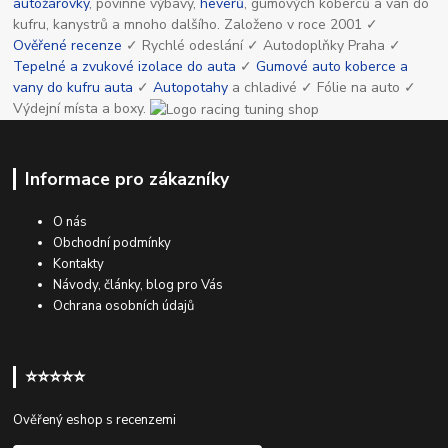
autožárovky
, povinné výbavy,
heverů
, gumových koberců a van do
kufru, kanystrů a mnoho dalšího. Založeno v roce 2001 ✓
Ověřené recenze
✓ Rychlé odeslání ✓ Autodoplňky Praha ✓
Tepelné a zvukové izolace do auta
✓
Gumové auto koberce a
vany do kufru auta
✓
Autopotahy
a chladivé ✓ Fólie na auto ✓
Výdejní místa a boxy.
Informace pro zákazníky
O nás
Obchodní podmínky
Kontakty
Návody, články, blog pro Vás
Ochrana osobních údajů
⭐⭐⭐⭐⭐
Ověřený eshop s recenzemi