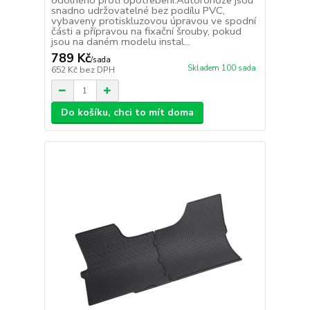
odolného proti opotřebení.Autorohože jsou
snadno udržovatelné bez podílu PVC,
vybaveny protiskluzovou úpravou ve spodní
části a přípravou na fixační šrouby, pokud
jsou na daném modelu instal...
789 Kč
/
sada
Skladem 100 sada
652 Kč
bez DPH
Do košíku, chci to mít doma