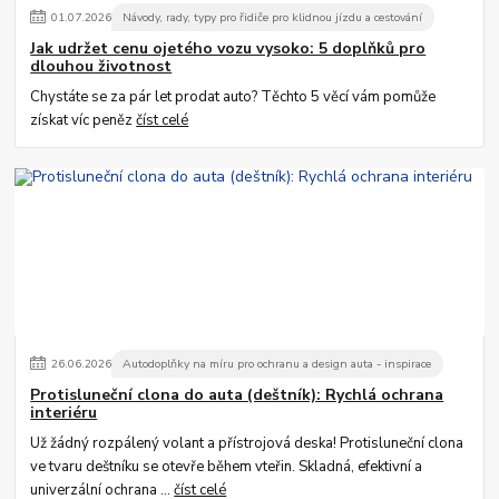
01
.
07
.
2026
Návody, rady, typy pro řidiče pro klidnou jízdu a cestování
Jak udržet cenu ojetého vozu vysoko: 5 doplňků pro
dlouhou životnost
Chystáte se za pár let prodat auto? Těchto 5 věcí vám pomůže
získat víc peněz
číst celé
26
.
06
.
2026
Autodoplňky na míru pro ochranu a design auta - inspirace
Protisluneční clona do auta (deštník): Rychlá ochrana
interiéru
Už žádný rozpálený volant a přístrojová deska! Protisluneční clona
ve tvaru deštníku se otevře během vteřin. Skladná, efektivní a
univerzální ochrana ...
číst celé