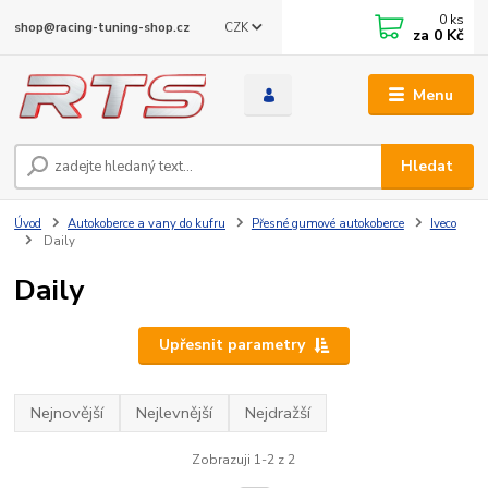
0
ks
CZK
shop@racing-tuning-shop.cz
za
0 Kč
Menu
Hledat
Úvod
Autokoberce a vany do kufru
Přesné gumové autokoberce
Iveco
Daily
Daily
Upřesnit parametry
Nejnovější
Nejlevnější
Nejdražší
Zobrazuji 1-2 z 2