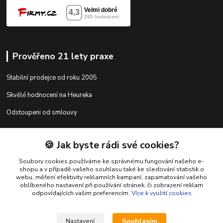
Prověřeno 21 lety praxe
Stabilní prodejce od roku 2005
Skvělé hodnocení na Heureka
Odstoupeni od smlouvy
🍪 Jak byste rádi své cookies?
Kontakty
Soubory cookies používáme ke správnému fungování našeho e-
shopu a v případě vašeho souhlasu také ke sledování statistik o
webu, měření efektivity reklamních kampaní, zapamatování vašeho
shop@racing-tuning-shop.cz
oblíbeného nastavení při používání stránek, či zobrazení reklam
odpovídajících vašim preferencím.
Více k využití cookies
Souhlasím
Nastavení