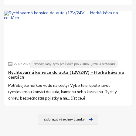
22
.
06
.
2026
Návody, rady, typy pro řidiče pro klidnou jízdu a cestování
Rychlovarná konvice do auta (12V/24V) – Horká káva na
cestách
Potřebujete horkou vodu na cesty? Vyberte si spolehlivou
rychlovarnou konvici do auta, kamionu nebo karavanu. Rychlý
ohřev, bezpečnostní pojistky a na...
číst celé
Zobrazit všechny články