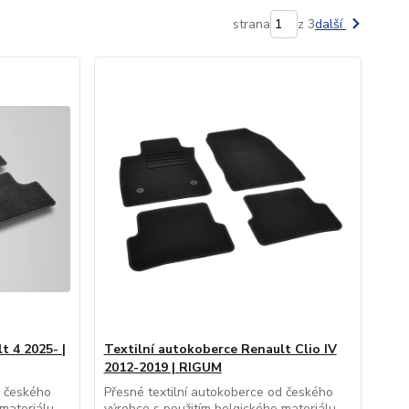
strana
z 3
další
t 4 2025- |
Textilní autokoberce Renault Clio IV
2012-2019 | RIGUM
d českého
Přesné textilní autokoberce od českého
materiálu,
výrobce s použitím belgického materiálu,