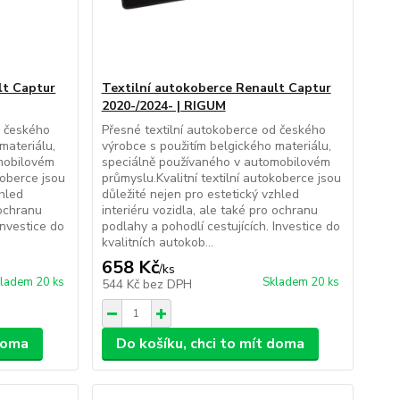
lt Captur
Textilní autokoberce Renault Captur
2020-/2024- | RIGUM
d českého
Přesné textilní autokoberce od českého
materiálu,
výrobce s použitím belgického materiálu,
mobilovém
speciálně používaného v automobilovém
koberce jsou
průmyslu.Kvalitní textilní autokoberce jsou
zhled
důležité nejen pro estetický vzhled
 ochranu
interiéru vozidla, ale také pro ochranu
Investice do
podlahy a pohodlí cestujících. Investice do
kvalitních autokob...
658 Kč
/
ks
ladem 20 ks
Skladem 20 ks
544 Kč
bez DPH
 doma
Do košíku, chci to mít doma