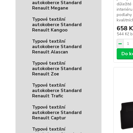
autokoberce Standard
důležité
Renault Megane
interiér
podlahy 
Typové textilní
kvalitníc
autokoberce Standard
658 K
Renault Kangoo
544 Kč
b
Typové textilní
autokoberce Standard
Renault Alascan
Do k
Typové textilní
autokoberce Standard
Renault Zoe
Typové textilní
autokoberce Standard
Renault Trafic
Typové textilní
autokoberce Standard
Renault Captur
Typové textilní