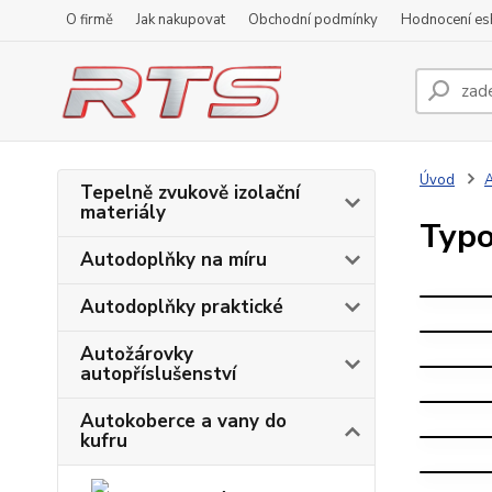
O firmě
Jak nakupovat
Obchodní podmínky
Hodnocení e
Úvod
A
Tepelně zvukově izolační
materiály
A
Typo
A
Autodoplňky na míru
A
A
Autodoplňky praktické
A
Autožárovky
autopříslušenství
A
A
Autokoberce a vany do
kufru