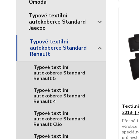
Omoda
Typové textilní
autokoberce Standard
Jaecoo
Typové textilní
autokoberce Standard
Renault
Typové textilní
autokoberce Standard
Renault 5
Typové textilní
autokoberce Standard
Renault 4
Textiln
2018- |
Typové textilní
autokoberce Standard
Přesné t
Renault Clio
výrobce 
speciál
Typové textilní
průmyslu