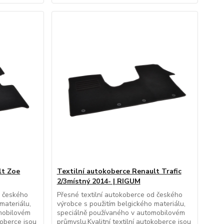
lt Zoe
Textilní autokoberce Renault Trafic
2/3místný 2014- | RIGUM
d českého
Přesné textilní autokoberce od českého
materiálu,
výrobce s použitím belgického materiálu,
mobilovém
speciálně používaného v automobilovém
koberce jsou
průmyslu.Kvalitní textilní autokoberce jsou