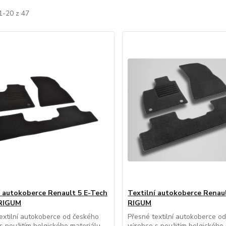
1-20 z 47
í autokoberce Renault 5 E-Tech
Textilní autokoberce Renaul
 RIGUM
RIGUM
extilní autokoberce od českého
Přesné textilní autokoberce o
s použitím belgického materiálu,
výrobce s použitím belgického 