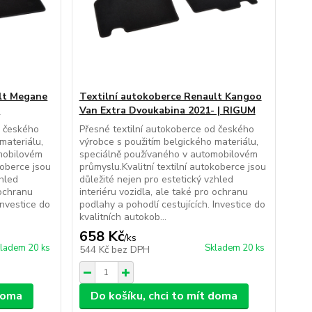
ult Megane
Textilní autokoberce Renault Kangoo
M
Van Extra Dvoukabina 2021- | RIGUM
d českého
Přesné textilní autokoberce od českého
materiálu,
výrobce s použitím belgického materiálu,
mobilovém
speciálně používaného v automobilovém
koberce jsou
průmyslu.Kvalitní textilní autokoberce jsou
zhled
důležité nejen pro estetický vzhled
 ochranu
interiéru vozidla, ale také pro ochranu
Investice do
podlahy a pohodlí cestujících. Investice do
kvalitních autokob...
658 Kč
/
ks
ladem 20 ks
Skladem 20 ks
544 Kč
bez DPH
 doma
Do košíku, chci to mít doma