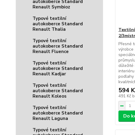
autokoberce Standard
Renault Symbioz
Typové textilní
autokoberce Standard
Renault Thalia
Textiln
2/3míst
Typové textilní
Přesné t
autokoberce Standard
výrobce 
Renault Fluence
speciál
průmyslu
Typové textilní
důležité
autokoberce Standard
interiér
Renault Kadjar
podlahy 
kvalitníc
Typové textilní
594 K
autokoberce Standard
Renault Koleos
491 Kč
b
Typové textilní
autokoberce Standard
Do k
Renault Laguna
Typové textilní