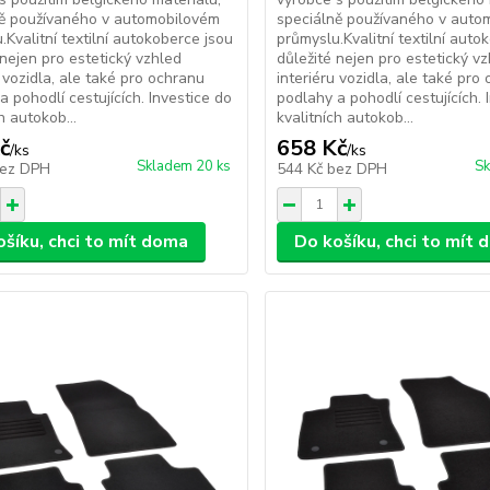
ně používaného v automobilovém
speciálně používaného v auto
.Kvalitní textilní autokoberce jsou
průmyslu.Kvalitní textilní auto
 nejen pro estetický vzhled
důležité nejen pro estetický v
u vozidla, ale také pro ochranu
interiéru vozidla, ale také pro
a pohodlí cestujících. Investice do
podlahy a pohodlí cestujících. 
h autokob...
kvalitních autokob...
č
658 Kč
/
ks
/
ks
Skladem 20 ks
Sk
ez DPH
544 Kč
bez DPH
ošíku, chci to mít doma
Do košíku, chci to mít