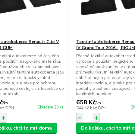
í autokoberce Renault Clio V
Textilní autokoberce Rena
 RIGUM
IV GrandTour 2016- | RIGU
extilní autokoberce od českého
Přesné textilní autokoberce o
s použitím belgického materiálu,
výrobce s použitím belgického 
ně používaného v automobilovém
speciálně používaného v auto
.Kvalitní textilní autokoberce jsou
průmyslu.Kvalitní textilní auto
 nejen pro estetický vzhled
důležité nejen pro estetický v
u vozidla, ale také pro ochranu
interiéru vozidla, ale také pro
a pohodlí cestujících. Investice do
podlahy a pohodlí cestujících. 
h autokob...
kvalitních autokob...
č
658 Kč
/
ks
/
ks
Skladem 20 ks
Sk
ez DPH
544 Kč
bez DPH
ošíku, chci to mít doma
Do košíku, chci to mít