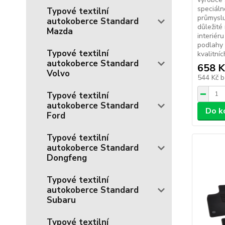
speciál
Typové textilní
průmyslu
autokoberce Standard
důležité
Mazda
interiér
podlahy 
Typové textilní
kvalitníc
autokoberce Standard
658 K
Volvo
544 Kč
b
Typové textilní
autokoberce Standard
Do k
Ford
Typové textilní
autokoberce Standard
Dongfeng
Typové textilní
autokoberce Standard
Subaru
Typové textilní