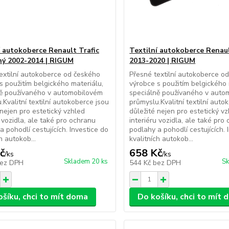
í autokoberce Renault Trafic
Textilní autokoberce Renau
ný 2002-2014 | RIGUM
2013-2020 | RIGUM
extilní autokoberce od českého
Přesné textilní autokoberce o
s použitím belgického materiálu,
výrobce s použitím belgického 
ně používaného v automobilovém
speciálně používaného v auto
.Kvalitní textilní autokoberce jsou
průmyslu.Kvalitní textilní auto
 nejen pro estetický vzhled
důležité nejen pro estetický v
u vozidla, ale také pro ochranu
interiéru vozidla, ale také pro
a pohodlí cestujících. Investice do
podlahy a pohodlí cestujících. 
h autokob...
kvalitních autokob...
č
658 Kč
/
ks
/
ks
Skladem 20 ks
Sk
ez DPH
544 Kč
bez DPH
ošíku, chci to mít doma
Do košíku, chci to mít