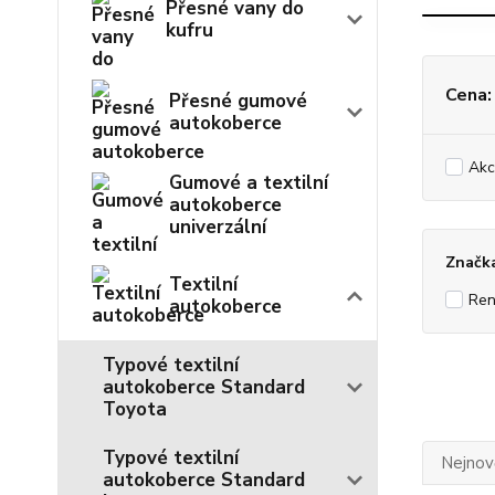
Přesné vany do
kufru
Cena:
Přesné gumové
autokoberce
Akc
Gumové a textilní
autokoberce
univerzální
Značk
Textilní
Ren
autokoberce
Typové textilní
autokoberce Standard
Toyota
Typové textilní
Nejnově
autokoberce Standard