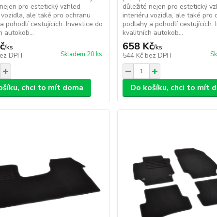
 nejen pro estetický vzhled
důležité nejen pro estetický v
u vozidla, ale také pro ochranu
interiéru vozidla, ale také pro
a pohodlí cestujících. Investice do
podlahy a pohodlí cestujících. 
h autokob...
kvalitních autokob...
č
658 Kč
/
ks
/
ks
Skladem 20 ks
Sk
ez DPH
544 Kč
bez DPH
ošíku, chci to mít doma
Do košíku, chci to mít