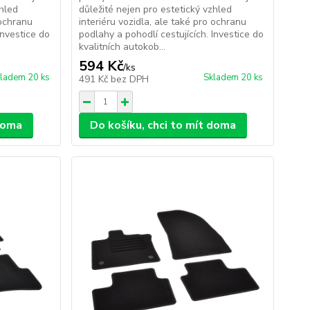
zhled
důležité nejen pro estetický vzhled
 ochranu
interiéru vozidla, ale také pro ochranu
Investice do
podlahy a pohodlí cestujících. Investice do
kvalitních autokob...
594 Kč
/
ks
ladem 20 ks
Skladem 20 ks
491 Kč
bez DPH
 doma
Do košíku, chci to mít doma