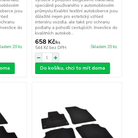
mobilovém
speciálně používaného v automobilovém
koberce jsou
průmyslu.Kvalitní textilní autokoberce jsou
zhled
důležité nejen pro estetický vzhled
 ochranu
interiéru vozidla, ale také pro ochranu
Investice do
podlahy a pohodlí cestujících. Investice do
kvalitních autokob...
658 Kč
/
ks
ladem 20 ks
Skladem 20 ks
544 Kč
bez DPH
 doma
Do košíku, chci to mít doma