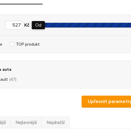
Kč
Od
e
TOP produkt
a auta
ault
(47)
Upřesnit parametr
jší
Nejlevnější
Nejdražší