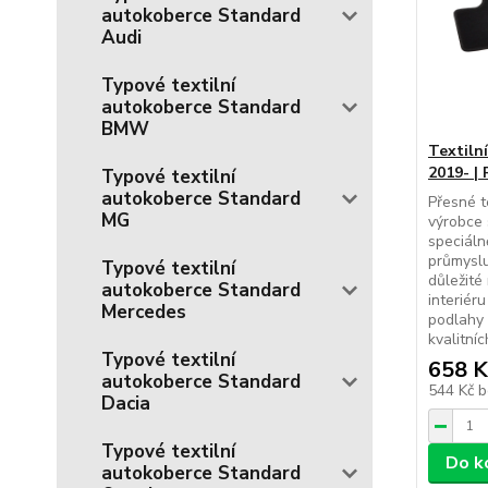
autokoberce Standard
Audi
Typové textilní
autokoberce Standard
BMW
Textiln
2019- |
Typové textilní
autokoberce Standard
Přesné t
MG
výrobce 
speciál
průmyslu
Typové textilní
důležité
autokoberce Standard
interiér
Mercedes
podlahy 
kvalitníc
Typové textilní
658 K
autokoberce Standard
544 Kč
b
Dacia
Typové textilní
Do k
autokoberce Standard