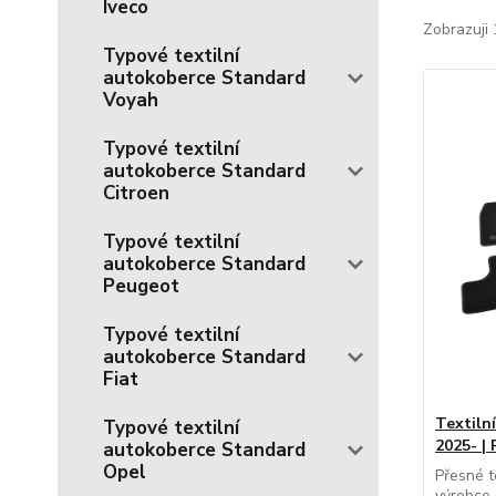
Iveco
Zobrazuji 
Typové textilní
autokoberce Standard
Voyah
Typové textilní
autokoberce Standard
Citroen
Typové textilní
autokoberce Standard
Peugeot
Typové textilní
autokoberce Standard
Fiat
Textiln
Typové textilní
2025- |
autokoberce Standard
Opel
Přesné t
výrobce 