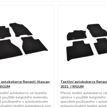
í autokoberce Renault Alascan
Textilní autokoberce Renau
 RIGUM
2021- | RIGUM
extilní autokoberce od českého
Přesné textilní autokoberce o
s použitím belgického materiálu,
výrobce s použitím belgického 
ně používaného v automobilovém
speciálně používaného v auto
.Kvalitní textilní autokoberce jsou
průmyslu.Kvalitní textilní auto