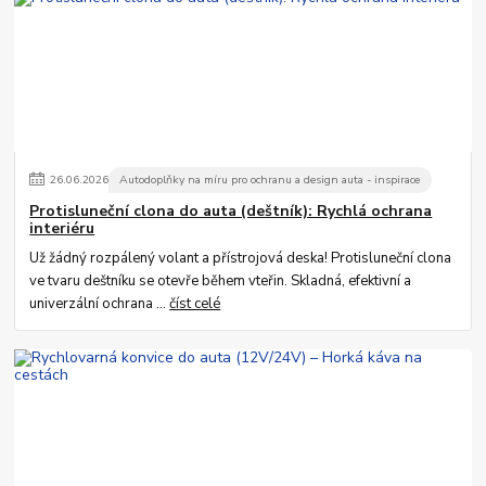
26
.
06
.
2026
Autodoplňky na míru pro ochranu a design auta - inspirace
Protisluneční clona do auta (deštník): Rychlá ochrana
interiéru
Už žádný rozpálený volant a přístrojová deska! Protisluneční clona
ve tvaru deštníku se otevře během vteřin. Skladná, efektivní a
univerzální ochrana ...
číst celé