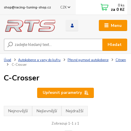
0
ks
CZK
shop@racing-tuning-shop.cz
za
0 Kč
Menu
Hledat
Úvod
Autokoberce a vany do kufru
Přesné gumové autokoberce
Citroen
C-Crosser
C-Crosser
Upřesnit parametry
Nejnovější
Nejlevnější
Nejdražší
Zobrazuji 1-1 z 1