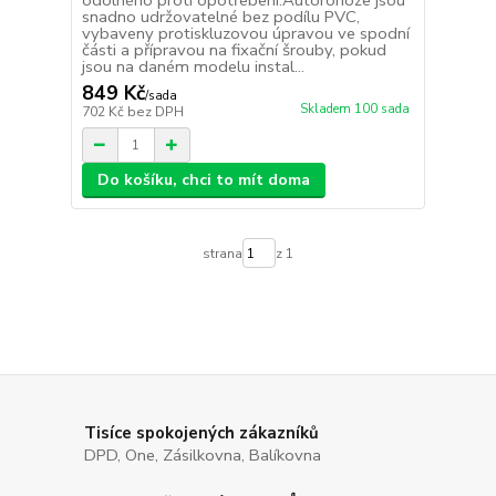
odolného proti opotřebení.Autorohože jsou
snadno udržovatelné bez podílu PVC,
vybaveny protiskluzovou úpravou ve spodní
části a přípravou na fixační šrouby, pokud
jsou na daném modelu instal...
849 Kč
/
sada
Skladem 100 sada
702 Kč
bez DPH
Do košíku, chci to mít doma
strana
z 1
Tisíce spokojených zákazníků
DPD, One, Zásilkovna, Balíkovna