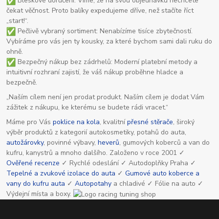
Bleskové doručení: Víme, že na svou objednávku nechcete
čekat věčnost. Proto balíky expedujeme dříve, než stačíte říct
„start!“.
Pečlivě vybraný sortiment: Nenabízíme tisíce zbytečností.
Vybíráme pro vás jen ty kousky, za které bychom sami dali ruku do
ohně.
Bezpečný nákup bez zádrhelů: Moderní platební metody a
intuitivní rozhraní zajistí, že váš nákup proběhne hladce a
bezpečně.
„Naším cílem není jen prodat produkt. Naším cílem je dodat Vám
zážitek z nákupu, ke kterému se budete rádi vracet.“
Máme pro Vás
poklice na kola
, kvalitní
přesné stěrače
, široký
výběr produktů z kategorií autokosmetiky, potahů do auta,
autožárovky
, povinné výbavy,
heverů
, gumových koberců a van do
kufru, kanystrů a mnoho dalšího. Založeno v roce 2001 ✓
Ověřené recenze
✓ Rychlé odeslání ✓ Autodoplňky Praha ✓
Tepelné a zvukové izolace do auta
✓
Gumové auto koberce a
vany do kufru auta
✓
Autopotahy
a chladivé ✓ Fólie na auto ✓
Výdejní místa a boxy.