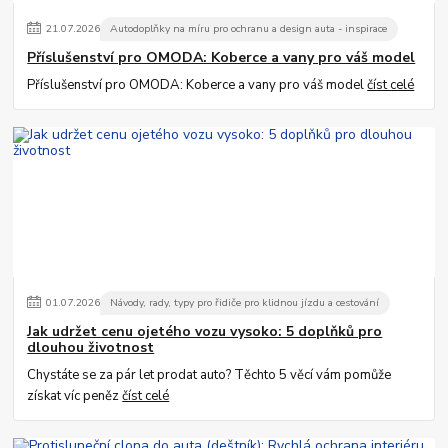
21
.
07
.
2026
Autodoplňky na míru pro ochranu a design auta - inspirace
Příslušenství pro OMODA: Koberce a vany pro váš model
Příslušenství pro OMODA: Koberce a vany pro váš model
číst celé
01
.
07
.
2026
Návody, rady, typy pro řidiče pro klidnou jízdu a cestování
Jak udržet cenu ojetého vozu vysoko: 5 doplňků pro
dlouhou životnost
Chystáte se za pár let prodat auto? Těchto 5 věcí vám pomůže
získat víc peněz
číst celé