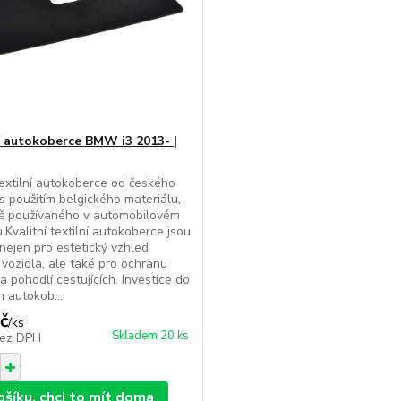
í autokoberce BMW i3 2013- |
extilní autokoberce od českého
s použitím belgického materiálu,
ně používaného v automobilovém
.Kvalitní textilní autokoberce jsou
 nejen pro estetický vzhled
u vozidla, ale také pro ochranu
a pohodlí cestujících. Investice do
h autokob...
č
/
ks
Skladem 20 ks
ez DPH
ošíku, chci to mít doma