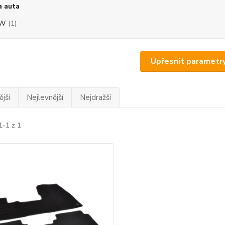
a auta
W
(1)
Upřesnit parametr
jší
Nejlevnější
Nejdražší
1-1 z 1