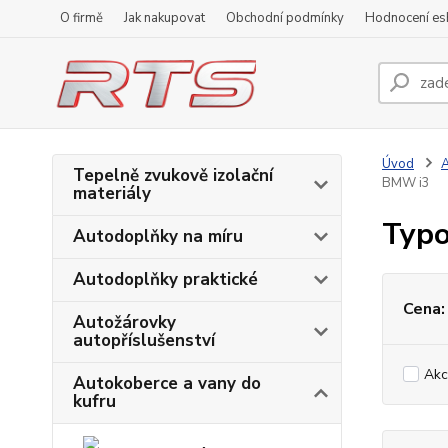
O firmě
Jak nakupovat
Obchodní podmínky
Hodnocení e
Úvod
A
Tepelně zvukově izolační
BMW i3
materiály
Typo
Autodoplňky na míru
Autodoplňky praktické
Cena:
Autožárovky
autopříslušenství
Akc
Autokoberce a vany do
kufru