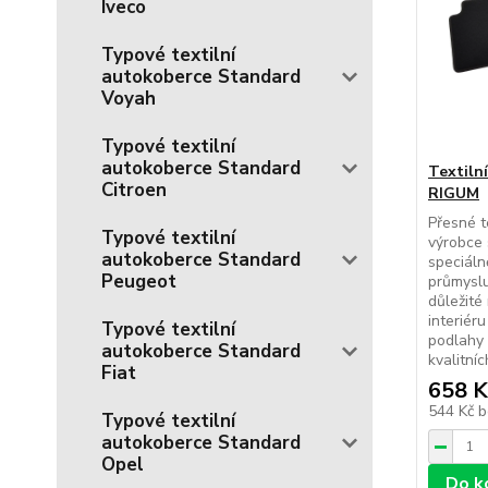
Iveco
Typové textilní
autokoberce Standard
Voyah
Typové textilní
autokoberce Standard
Textiln
Citroen
RIGUM
Přesné t
Typové textilní
výrobce 
autokoberce Standard
speciál
Peugeot
průmyslu
důležité
interiér
Typové textilní
podlahy 
autokoberce Standard
kvalitníc
Fiat
658 K
544 Kč
b
Typové textilní
autokoberce Standard
Opel
Do k