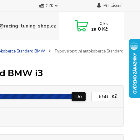
Přihlášení
CZK
0
ks
@racing-tuning-shop.cz
za
0 Kč
utokoberce Standard BMW
Typové textilní autokoberce Standard
ard BMW i3
Do
Kč