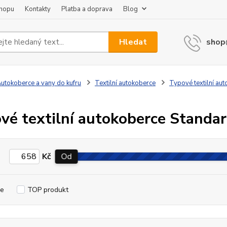
shopu
Kontakty
Platba a doprava
Blog
Hledat
shop
utokoberce a vany do kufru
Textilní autokoberce
Typové textilní a
vé textilní autokoberce Stand
Kč
Od
e
TOP produkt