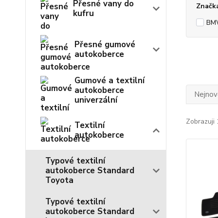
Přesné vany do
Značk
kufru
BM
Přesné gumové
autokoberce
Gumové a textilní
autokoberce
Nejnově
univerzální
Zobrazuji 
Textilní
autokoberce
Typové textilní
autokoberce Standard
Toyota
Typové textilní
autokoberce Standard