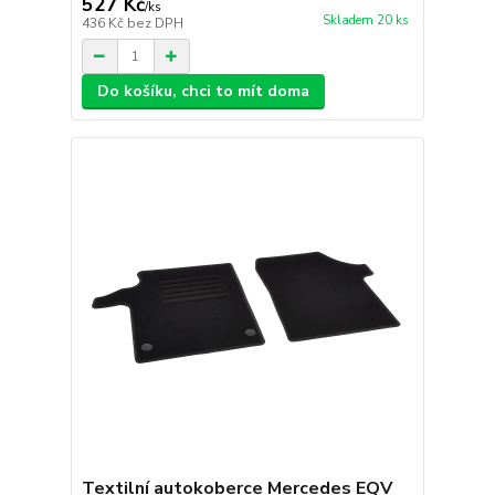
527 Kč
/
ks
Skladem 20 ks
436 Kč
bez DPH
Do košíku, chci to mít doma
Textilní autokoberce Mercedes EQV