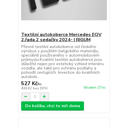
Textilní autokoberce Mercedes EQV
2.řada 2 sedačky 2024- | RIGUM
Přesné textilní autokoberce od českého
výrobce s použitím belgického materiálu,
speciálně používaného v automobilovém
průmyslu.Kvalitní textilní autokoberce jsou
důležité nejen pro estetický vzhled interiéru
vozidla, ale také pro ochranu podlahy a
pohodlí cestujících. Investice do kvalitních
autokob...
527 Kč
/
ks
Skladem 20 ks
436 Kč
bez DPH
Do košíku, chci to mít doma