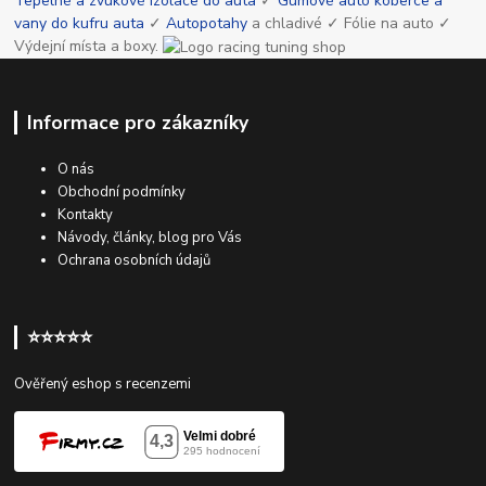
Tepelné a zvukové izolace do auta
✓
Gumové auto koberce a
vany do kufru auta
✓
Autopotahy
a chladivé ✓ Fólie na auto ✓
Výdejní místa a boxy.
Informace pro zákazníky
O nás
Obchodní podmínky
Kontakty
Návody, články, blog pro Vás
Ochrana osobních údajů
⭐⭐⭐⭐⭐
Ověřený eshop s recenzemi