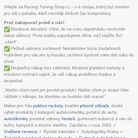
Vítejte na Racing-Tuning-Shop.cz – v e-shopu, který byl stvořen
pro lidi v pohybu, kteří nechtějí ztrácet čas kompromisy.
Proč nakupovat právě u nás?
Bleskové doručení: Víme, že na svou objednávku nechcete
čekat věčnost. Proto balíky expedujeme dříve, než stačíte říct
„start!“.
Pečlivě vybraný sortiment: Nenabízíme tisíce zbytečností.
Vybíráme pro vás jen ty kousky, za které bychom sami dali ruku do
ohně.
Bezpečný nákup bez zádrhelů: Moderní platební metody a
intuitivní rozhraní zajistí, že váš nákup proběhne hladce a
bezpečně.
„Naším cílem není jen prodat produkt. Naším cílem je dodat Vám
zážitek z nákupu, ke kterému se budete rádi vracet.“
Máme pro Vás
poklice na kola
, kvalitní
přesné stěrače
, široký
výběr produktů z kategorií autokosmetiky, potahů do auta,
autožárovky
, povinné výbavy,
heverů
, gumových koberců a van do
kufru, kanystrů a mnoho dalšího. Založeno v roce 2001 ✓
Ověřené recenze
✓ Rychlé odeslání ✓ Autodoplňky Praha ✓