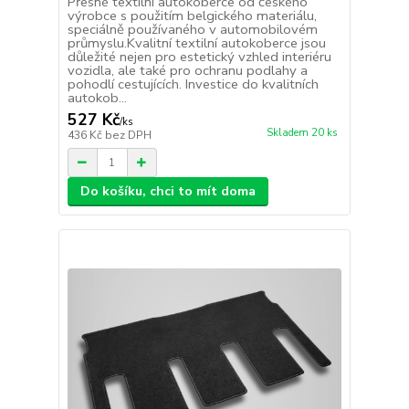
Přesné textilní autokoberce od českého
výrobce s použitím belgického materiálu,
speciálně používaného v automobilovém
průmyslu.Kvalitní textilní autokoberce jsou
důležité nejen pro estetický vzhled interiéru
vozidla, ale také pro ochranu podlahy a
pohodlí cestujících. Investice do kvalitních
autokob...
527 Kč
/
ks
Skladem 20 ks
436 Kč
bez DPH
Do košíku, chci to mít doma