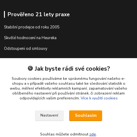
Prověřeno 21 lety praxe
Stabilní prodejce od roku 2005
Skvělé hodnocení na Heureka
Odstoupeni od smlouvy
🍪 Jak byste rádi své cookies?
Kontakty
Soubory cookies používáme ke správnému fungování našeho e-
shopu a v případě vašeho souhlasu také ke sledování statistik o
webu, měření efektivity reklamních kampaní, zapamatování vašeho
shop@racing-tuning-shop.cz
oblíbeného nastavení při používání stránek, či zobrazení reklam
odpovídajících vašim preferencím.
Více k využití cookies
Souhlasím
Nastavení
Souhlas můžete odmítnout
zde
.