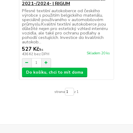
2021-/2024- | RIGUM
Přesné textilní autokoberce od českého
výrobce s použitím belgického materiálu,
speciálně používaného v automobilovém
průmyslu.Kvalitní textilní autokoberce jsou
důležité nejen pro estetický vzhled interiéru
vozidla, ale také pro ochranu podlahy a
pohodlí cestujících. Investice do kvalitních
autokob...
527 Kč
/
ks
Skladem 20 ks
436 Kč
bez DPH
Do košíku, chci to mít doma
strana
z 1