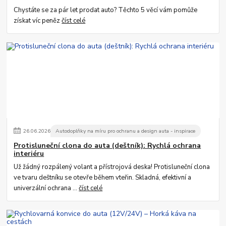
Chystáte se za pár let prodat auto? Těchto 5 věcí vám pomůže
získat víc peněz
číst celé
26
.
06
.
2026
Autodoplňky na míru pro ochranu a design auta - inspirace
Protisluneční clona do auta (deštník): Rychlá ochrana
interiéru
Už žádný rozpálený volant a přístrojová deska! Protisluneční clona
ve tvaru deštníku se otevře během vteřin. Skladná, efektivní a
univerzální ochrana ...
číst celé