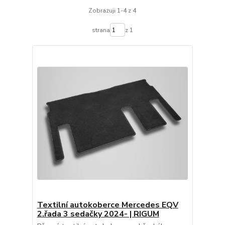
Zobrazuji 1-4 z 4
strana
z 1
Textilní autokoberce Mercedes EQV
2.řada 3 sedačky 2024- | RIGUM