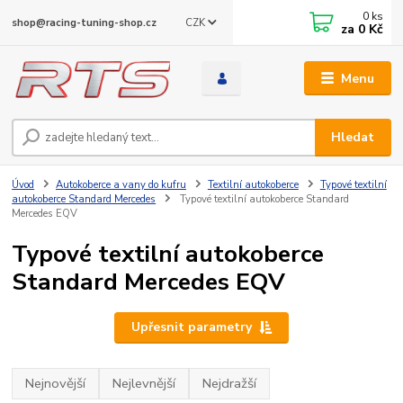
0
ks
CZK
shop@racing-tuning-shop.cz
za
0 Kč
Menu
Hledat
Úvod
Autokoberce a vany do kufru
Textilní autokoberce
Typové textilní
autokoberce Standard Mercedes
Typové textilní autokoberce Standard
Mercedes EQV
Typové textilní autokoberce
Standard Mercedes EQV
Upřesnit parametry
Nejnovější
Nejlevnější
Nejdražší