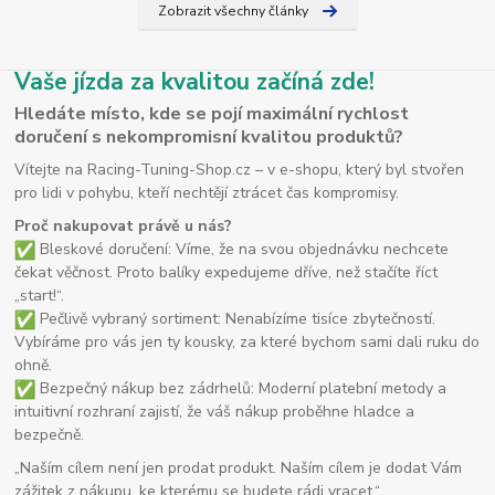
Zobrazit všechny články
Vaše jízda za kvalitou začíná zde!
Hledáte místo, kde se pojí maximální rychlost
doručení s nekompromisní kvalitou produktů?
Vítejte na Racing-Tuning-Shop.cz – v e-shopu, který byl stvořen
pro lidi v pohybu, kteří nechtějí ztrácet čas kompromisy.
Proč nakupovat právě u nás?
Bleskové doručení: Víme, že na svou objednávku nechcete
čekat věčnost. Proto balíky expedujeme dříve, než stačíte říct
„start!“.
Pečlivě vybraný sortiment: Nenabízíme tisíce zbytečností.
Vybíráme pro vás jen ty kousky, za které bychom sami dali ruku do
ohně.
Bezpečný nákup bez zádrhelů: Moderní platební metody a
intuitivní rozhraní zajistí, že váš nákup proběhne hladce a
bezpečně.
„Naším cílem není jen prodat produkt. Naším cílem je dodat Vám
zážitek z nákupu, ke kterému se budete rádi vracet.“