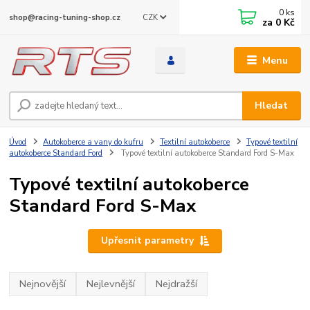
0
ks
CZK
shop@racing-tuning-shop.cz
za
0 Kč
Menu
Hledat
Úvod
Autokoberce a vany do kufru
Textilní autokoberce
Typové textilní
autokoberce Standard Ford
Typové textilní autokoberce Standard Ford S-Max
Typové textilní autokoberce
Standard Ford S-Max
Upřesnit parametry
Nejnovější
Nejlevnější
Nejdražší