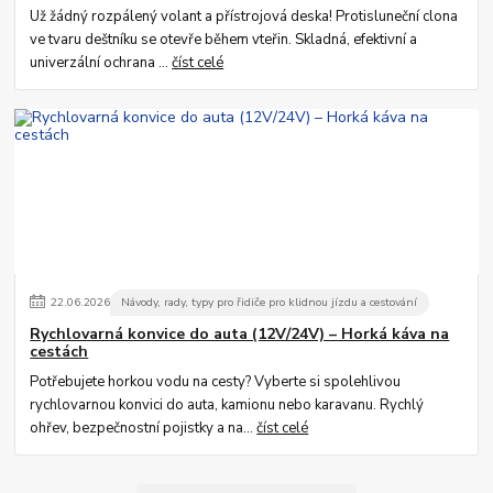
Už žádný rozpálený volant a přístrojová deska! Protisluneční clona
ve tvaru deštníku se otevře během vteřin. Skladná, efektivní a
univerzální ochrana ...
číst celé
22
.
06
.
2026
Návody, rady, typy pro řidiče pro klidnou jízdu a cestování
Rychlovarná konvice do auta (12V/24V) – Horká káva na
cestách
Potřebujete horkou vodu na cesty? Vyberte si spolehlivou
rychlovarnou konvici do auta, kamionu nebo karavanu. Rychlý
ohřev, bezpečnostní pojistky a na...
číst celé