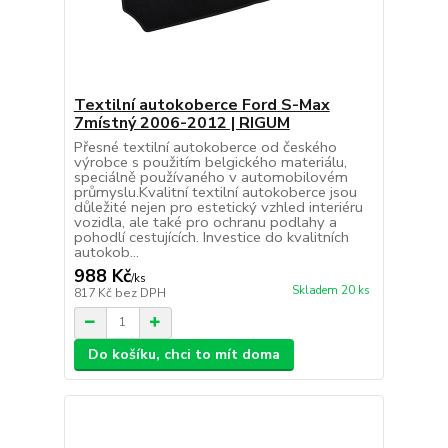
Textilní autokoberce Ford S-Max
7místný 2006-2012 | RIGUM
Přesné textilní autokoberce od českého
výrobce s použitím belgického materiálu,
speciálně používaného v automobilovém
průmyslu.Kvalitní textilní autokoberce jsou
důležité nejen pro estetický vzhled interiéru
vozidla, ale také pro ochranu podlahy a
pohodlí cestujících. Investice do kvalitních
autokob...
988 Kč
/
ks
Skladem 20 ks
817 Kč
bez DPH
Do košíku, chci to mít doma