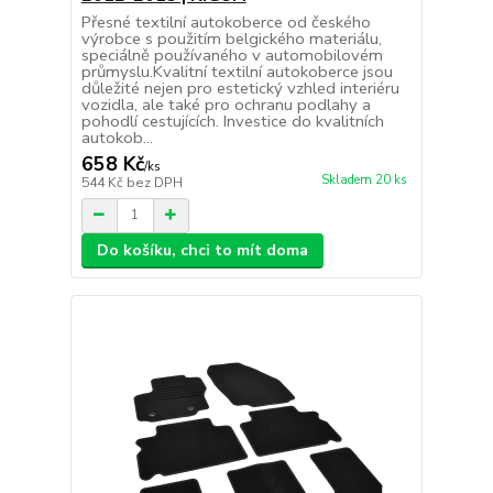
Přesné textilní autokoberce od českého
výrobce s použitím belgického materiálu,
speciálně používaného v automobilovém
průmyslu.Kvalitní textilní autokoberce jsou
důležité nejen pro estetický vzhled interiéru
vozidla, ale také pro ochranu podlahy a
pohodlí cestujících. Investice do kvalitních
autokob...
658 Kč
/
ks
Skladem 20 ks
544 Kč
bez DPH
Do košíku, chci to mít doma