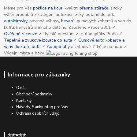
Máme pro Vás
poklice na kola
, kvalitní
přesné stěrače
, široký
výběr produktů z kategorií autokosmetiky, potahů do auta,
autožárovky
, povinné výbavy,
heverů
, gumových koberců a van do
kufru, kanystrů a mnoho dalšího. Založeno v roce 2001 ✓
Ověřené recenze
✓ Rychlé odeslání ✓ Autodoplňky Praha ✓
Tepelné a zvukové izolace do auta
✓
Gumové auto koberce a
vany do kufru auta
✓
Autopotahy
a chladivé ✓ Fólie na auto ✓
Výdejní místa a boxy.
Informace pro zákazníky
O nás
Obchodní podmínky
Kontakty
Návody, články, blog pro Vás
Ochrana osobních údajů
⭐⭐⭐⭐⭐