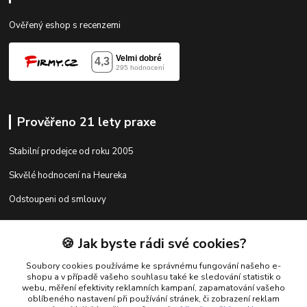
Ověřený eshop s recenzemi
Prověřeno 21 lety praxe
Stabilní prodejce od roku 2005
Skvělé hodnocení na Heureka
Odstoupeni od smlouvy
🍪 Jak byste rádi své cookies?
Kontakty
Soubory cookies používáme ke správnému fungování našeho e-
shopu a v případě vašeho souhlasu také ke sledování statistik o
webu, měření efektivity reklamních kampaní, zapamatování vašeho
shop@racing-tuning-shop.cz
oblíbeného nastavení při používání stránek, či zobrazení reklam