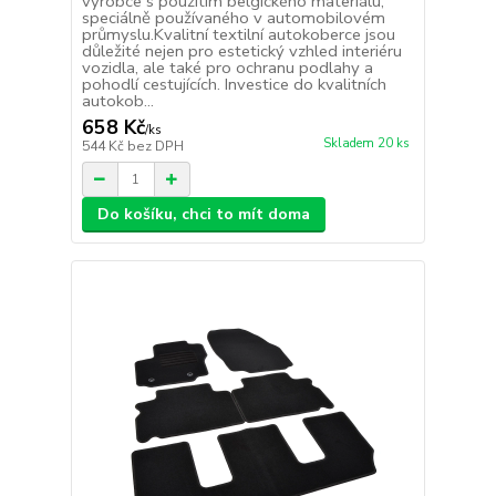
výrobce s použitím belgického materiálu,
speciálně používaného v automobilovém
průmyslu.Kvalitní textilní autokoberce jsou
důležité nejen pro estetický vzhled interiéru
vozidla, ale také pro ochranu podlahy a
pohodlí cestujících. Investice do kvalitních
autokob...
658 Kč
/
ks
Skladem 20 ks
544 Kč
bez DPH
Do košíku, chci to mít doma