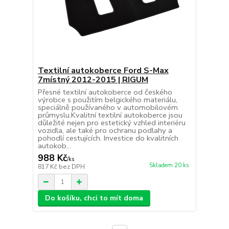
Textilní autokoberce Ford S-Max
7místný 2012-2015 | RIGUM
Přesné textilní autokoberce od českého
výrobce s použitím belgického materiálu,
speciálně používaného v automobilovém
průmyslu.Kvalitní textilní autokoberce jsou
důležité nejen pro estetický vzhled interiéru
vozidla, ale také pro ochranu podlahy a
pohodlí cestujících. Investice do kvalitních
autokob...
988 Kč
/
ks
Skladem 20 ks
817 Kč
bez DPH
Do košíku, chci to mít doma