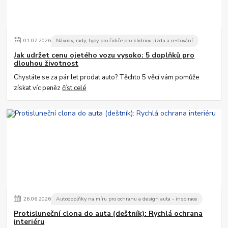
01
.
07
.
2026
Návody, rady, typy pro řidiče pro klidnou jízdu a cestování
Jak udržet cenu ojetého vozu vysoko: 5 doplňků pro
dlouhou životnost
Chystáte se za pár let prodat auto? Těchto 5 věcí vám pomůže
získat víc peněz
číst celé
26
.
06
.
2026
Autodoplňky na míru pro ochranu a design auta - inspirace
Protisluneční clona do auta (deštník): Rychlá ochrana
interiéru