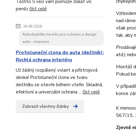
chybějící
Těchto 5 věcí vám pomůže získat víc
peněz
číst celé
Vzhledem
nad rámec
26.06.2026
však prod
Autodoplňky na míru pro ochranu a design
tak, aby 
auta - inspirace
Prodávají
Protisluneční clona do auta (deštník):
atd.) neb
Rychlá ochrana interiéru
Montáž do
Už žádný rozpálený volant a přístrojová
Pokud ke 
deska! Protisluneční clona ve tvaru
deštníku se otevře během vteřin. Skladná,
V případě
efektivní a univerzální ochrana ...
číst celé
konce zár
Zobrazit všechny články
K mimosou
567/15, 1
Zjevně n