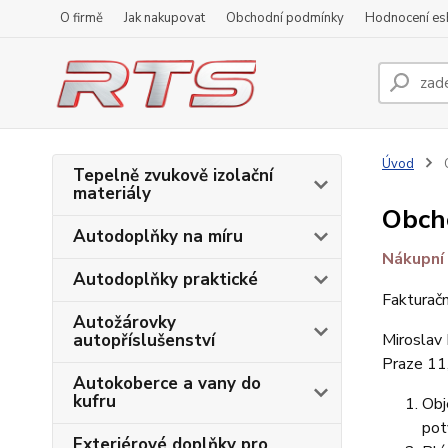
O firmě
Jak nakupovat
Obchodní podmínky
Hodnocení e
Úvod
Tepelně zvukově izolační
materiály
Obch
Autodoplňky na míru
Nákupní
Autodoplňky praktické
Fakturačn
Autožárovky
autopříslušenství
Miroslav
Praze 11
Autokoberce a vany do
kufru
Obj
pot
Exteriérové doplňky pro