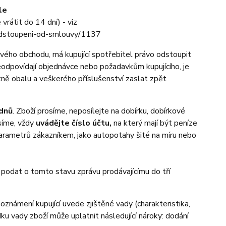
ele
vrátit do 14 dní) - viz
-odstoupeni-od-smlouvy/1137
ového obchodu, má kupující spotřebitel právo odstoupit
odpovídají objednávce nebo požadavkům kupujícího, je
tně obalu a veškerého příslušenství zaslat zpět
dnů
. Zboží prosíme, neposílejte na dobírku, dobírkové
síme, vždy
uvádějte číslo účtu,
na který mají být peníze
parametrů zákazníkem, jako autopotahy šité na míru nebo
ré podat o tomto stavu zprávu prodávajícímu do tří
oznámení kupující uvede zjištěné vady (charakteristika,
edku vady zboží může uplatnit následující nároky: dodání