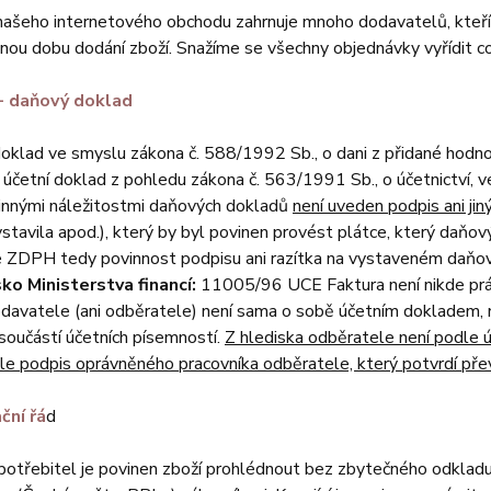
ašeho internetového obchodu zahrnuje mnoho dodavatelů, kteří 
snou dobu dodání zboží. Snažíme se všechny objednávky vyřídit co 
- daňový doklad
klad ve smyslu zákona č. 588/1992 Sb., o dani z přidané hodnot
účetní doklad z pohledu zákona č. 563/1991 Sb., o účetnictví, v
innými náležitostmi daňových dokladů
není uveden podpis ani ji
stavila apod.), který by byl povinen provést plátce, který daňový
Ze ZDPH tedy povinnost podpisu ani razítka na vystaveném daňo
ko Ministerstva financí:
11005/96 UCE Faktura není nikde práv
davatele (ani odběratele) není sama o sobě účetním dokladem, n
součástí účetních písemností.
Z hlediska odběratele není podle ú
ale podpis oprávněného pracovníka odběratele, který potvrdí pře
ční řá
d
spotřebitel je povinen zboží prohlédnout bez zbytečného odkladu