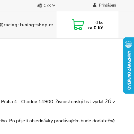
Přihlášení
CZK
0
ks
@racing-tuning-shop.cz
za
0 Kč
raha 4 - Chodov 14900. Živnostenský list vydal ŽÚ v
ího. Po přijetí objednávky prodávajícím bude dodatečně