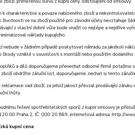
ho zboží, přiměřenou slevu z kupní ceny, odstoupení od smlouvy.
 k charakteristice a povaze nabízeného zboží a nekontrolovat
 životnosti se na zboží použité pro závodní účely nevztahuje 
ávající z vlastní dobré vůle bude snažit co nejlépe a nejdříve v
minimalizoval náklady kupujícího.
cí nebude v žádném případě poskytovat náhradu za jakékoli nákl
o škody vzniklé v souvislosti s montáží nebo použitím dodaného 
plňků a dílů doporučujeme přenechat odborné firmě potažmo servi
zboží obdržíte záruční list, doporučujeme, nechat si tento záruční
 reklamace vad zboží, za jehož jakost převzal prodávající záruku
uční lhůty.
dnímu řešení spotřebitelských sporů z kupní smlouvy je příslu
20 00 Praha 2, IČ: 000 20 869, internetová adresa: http://www
ízká kupní cena