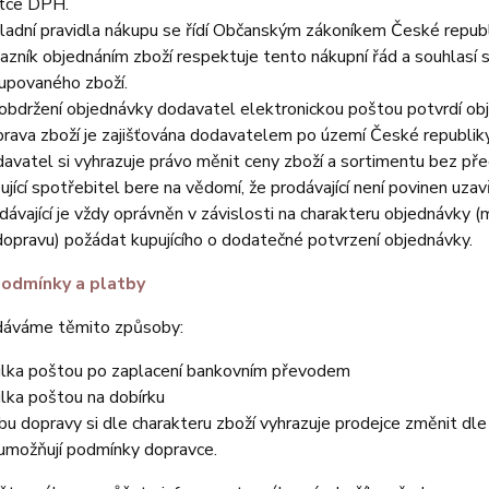
tce DPH.
ladní pravidla nákupu se řídí Občanským zákoníkem České republ
azník objednáním zboží respektuje tento nákupní řád a souhlasí 
upovaného zboží.
obdržení objednávky dodavatel elektronickou poštou potvrdí ob
rava zboží je zajišťována dodavatelem po území České republiky
avatel si vyhrazuje právo měnit ceny zboží a sortimentu bez př
ující spotřebitel bere na vědomí, že prodávající není povinen uzav
dávající je vždy oprávněn v závislosti na charakteru objednávky 
dopravu) požádat kupujícího o dodatečné potvrzení objednávky.
podmínky a platby
dáváme těmito způsoby:
ilka poštou po zaplacení bankovním převodem
ilka poštou na dobírku
bu dopravy si dle charakteru zboží vyhrazuje prodejce změnit dle 
 umožňují podmínky dopravce.