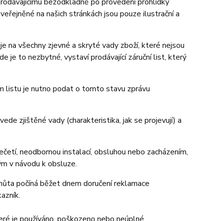
 prodávajícímu bezodkladně po provedení prohlídky
veřejněné na našich stránkách jsou pouze ilustrační a
je na všechny zjevné a skryté vady zboží, které nejsou
e je to nezbytné, vystaví prodávající záruční list, který
cím listu je nutno podat o tomto stavu zprávu
ede zjištěné vady (charakteristika, jak se projevují) a
ečetí, neodbornou instalací, obsluhou nebo zacházením,
m v návodu k obsluze.
 lhůta počíná běžet dnem doručení reklamace
azník.
které je používáno, poškozeno nebo neúplné