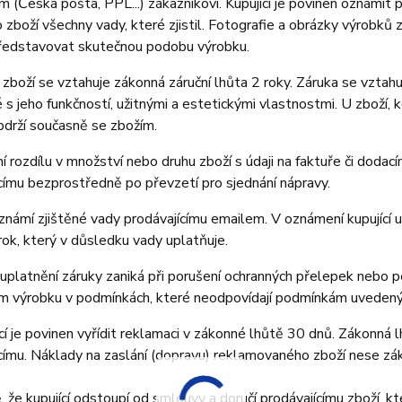
 (Česká pošta, PPL...) zákazníkovi. Kupující je povinen oznámit
zboží všechny vady, které zjistil. Fotografie a obrázky výrobků z
ředstavovat skutečnou podobu výrobku.
zboží se vztahuje zákonná záruční lhůta 2 roky. Záruka se vztahu
é s jeho funkčností, užitnými a estetickými vlastnostmi. U zboží, kd
obdrží současně se zbožím.
ění rozdílu v množství nebo druhu zboží s údaji na faktuře či doda
címu bezprostředně po převzetí pro sjednání nápravy.
oznámí zjištěné vady prodávajícímu emailem. V oznámení kupující uv
ok, který v důsledku vady uplatňuje.
uplatnění záruky zaniká při porušení ochranných přelepek nebo p
ím výrobku v podmínkách, které neodpovídají podmínkám uvedený
cí je povinen vyřídit reklamaci v zákonné lhůtě 30 dnů. Zákonná
címu. Náklady na zaslání (dopravu) reklamovaného zboží nese zák
, že kupující odstoupí od smlouvy a doručí prodávajícímu zboží, 