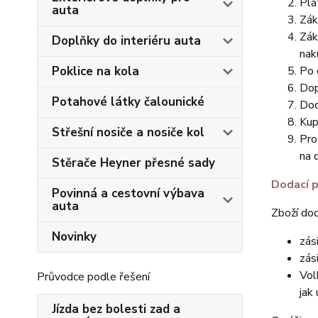
Plá
auta
Zák
Zák
Doplňky do interiéru auta
nak
Poklice na kola
Po 
Dop
Potahové látky čalounické
Dod
Kup
Střešní nosiče a nosiče kol
Pro
na 
Stěrače Heyner přesné sady
Dodací 
Povinná a cestovní výbava
auta
Zboží do
Novinky
zás
zás
Vol
Průvodce podle řešení
jak
Jízda bez bolesti zad a