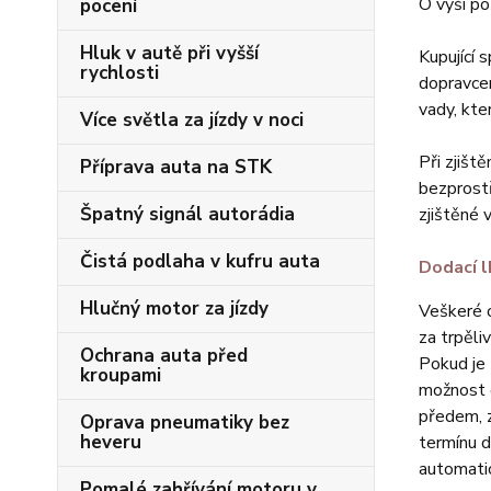
O výši p
pocení
Hluk v autě při vyšší
Kupující 
rychlosti
dopravcem
vady, kter
Více světla za jízdy v noci
Při zjišt
Příprava auta na STK
bezprostř
Špatný signál autorádia
zjištěné v
Čistá podlaha v kufru auta
Dodací l
Hlučný motor za jízdy
Veškeré o
za trpěli
Ochrana auta před
Pokud je 
kroupami
možnost o
předem, z
Oprava pneumatiky bez
heveru
termínu d
automatic
Pomalé zahřívání motoru v