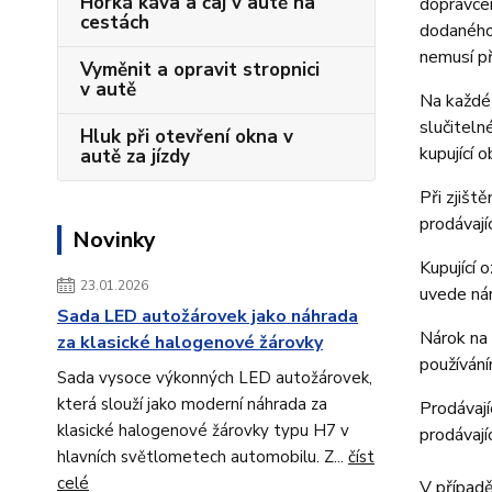
Horká káva a čaj v autě na
dopravcem
cestách
dodaného 
nemusí p
Vyměnit a opravit stropnici
v autě
Na každé 
slučiteln
Hluk při otevření okna v
kupující 
autě za jízdy
Při zjišt
prodávají
Novinky
Kupující 
23.01.2026
uvede nár
Sada LED autožárovek jako náhrada
Nárok na 
za klasické halogenové žárovky
používán
Sada vysoce výkonných LED autožárovek,
která slouží jako moderní náhrada za
Prodávají
klasické halogenové žárovky typu H7 v
prodávají
hlavních světlometech automobilu. Z...
číst
celé
V případě