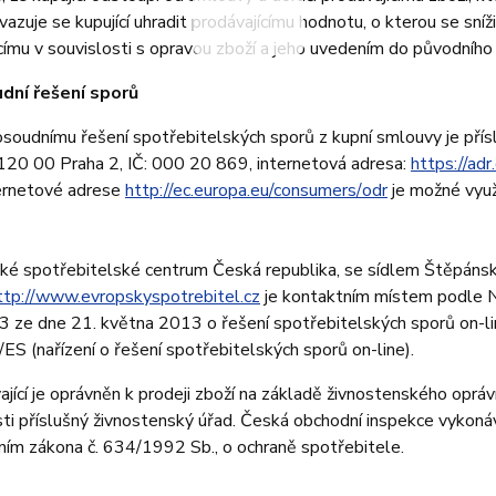
avazuje se kupující uhradit prodávajícímu hodnotu, o kterou se sní
címu v souvislosti s opravou zboží a jeho uvedením do původního
dní řešení sporů
soudnímu řešení spotřebitelských sporů z kupní smlouvy je pří
120 00 Praha 2, IČ: 000 20 869, internetová adresa:
https://adr.
ternetové adrese
http://ec.europa.eu/consumers/
odr
je možné využí
ské spotřebitelské centrum Česká republika, se sídlem Štěpáns
ttp://www.
evropskyspotrebitel.cz
je kontaktním místem podle N
 ze dne 21. května 2013 o řešení spotřebitelských sporů on-li
S (nařízení o řešení spotřebitelských sporů on-line).
ající je oprávněn k prodeji zboží na základě živnostenského oprá
ti příslušný živnostenský úřad. Česká obchodní inspekce vykon
ím zákona č. 634/1992 Sb., o ochraně spotřebitele.