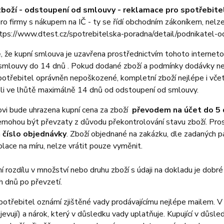
zboží - odstoupení od smlouvy - reklamace pro spotřebit
pro firmy s nákupem na IČ - ty se řídí obchodním zákoníkem, nelze 
ttps://www.dtest.cz/spotrebitelska-poradna/detail/podnikatel
, že kupní smlouva je uzavřena prostřednictvím tohoto internet
 smlouvy do 14 dnů . Pokud dodané zboží a podmínky dodávky ne
spotřebitel oprávněn nepoškozené, kompletní zboží nejlépe i vče
li ve lhůtě maximálně 14 dnů od odstoupení od smlouvy.
vi bude uhrazena kupní cena za zboží
převodem na účet do 5 
emohou být převzaty z důvodu překontrolování stavu zboží. Pro
a
číslo objednávky
. Zboží objednané na zakázku, dle zadaných 
olace na míru, nelze vrátit pouze vyměnit.
ění rozdílu v množství nebo druhu zboží s údaji na dokladu je dob
h dnů po převzetí.
spotřebitel oznámí zjištěné vady prodávajícímu nejlépe mailem. V 
ojevují) a nárok, který v důsledku vady uplatňuje. Kupující v důsl