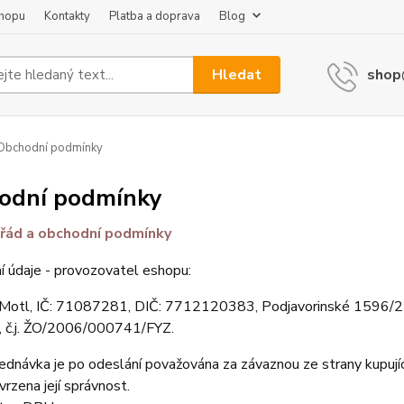
shopu
Kontakty
Platba a doprava
Blog
Hledat
shop
Obchodní podmínky
odní podmínky
 řád a obchodní podmínky
í údaje - provozovatel eshopu:
 Motl, IČ: 71087281, DIČ: 7712120383, Podjavorinské 1596/2 P
, č.j. ŽO/2006/000741/FYZ.
ednávka je po odeslání považována za závaznou ze strany kupujíc
vrzena její správnost.