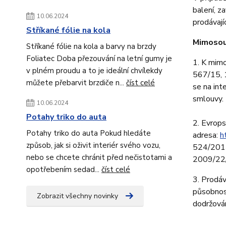
balení, z
10.06.2024
prodávají
Stříkané fólie na kola
Mimosou
Stříkané fólie na kola a barvy na brzdy
Foliatec Doba přezouvání na letní gumy je
1. K mimo
v plném proudu a to je ideální chvílekdy
567/15, 
můžete přebarvit brzdiče n...
číst celé
se na in
smlouvy.
10.06.2024
Potahy triko do auta
2. Evrop
Potahy triko do auta Pokud hledáte
adresa:
h
způsob, jak si oživit interiér svého vozu,
524/2013
nebo se chcete chránit před nečistotami a
2009/22/E
opotřebením sedad...
číst celé
3. Prodáv
působnos
Zobrazit všechny novinky
dodržován