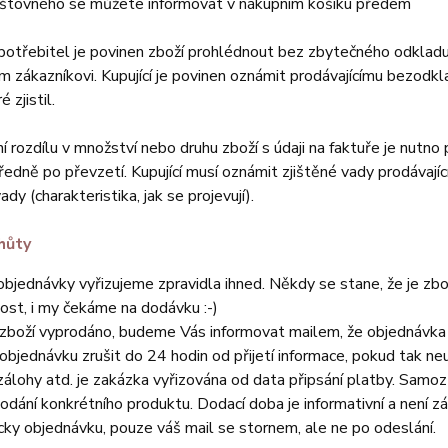
oštovného se můžete informovat v nákupním košíku předem
spotřebitel je povinen zboží prohlédnout bez zbytečného odkladu
 zákazníkovi. Kupující je povinen oznámit prodávajícímu bezodk
é zjistil.
ění rozdílu v množství nebo druhu zboží s údaji na faktuře je nut
edně po převzetí. Kupující musí oznámit zjištěné vady prodávají
ady (charakteristika, jak se projevují).
hůty
bjednávky vyřizujeme zpravidla ihned. Někdy se stane, že je zbo
vost, i my čekáme na dodávku :-)
zboží vyprodáno, budeme Vás informovat mailem, že objednávka p
bjednávku zrušit do 24 hodin od přijetí informace, pokud tak neuč
álohy atd. je zakázka vyřizována od data připsání platby. Sam
odání konkrétního produktu. Dodací doba je informativní a není 
ky objednávku, pouze váš mail se stornem, ale ne po odeslání.