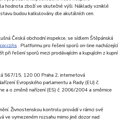
žila hodnota zboží ve skutečné výši. Náklady vzniklé
 stavu budou kalkulovány dle akutálních cen.
slušná Česká obchodní inspekce, se sídlem Štěpánská
coi.cz/cs
. Platformu pro řešení sporů on-line nacházející
t při řešení sporů mezi prodávajícím a kupujícím z kupní
ká 567/15, 120 00 Praha 2, internetová
ařízení Evropského parlamentu a Rady (EU) č.
ne a o změně nařízení (ES) č. 2006/2004 a směrnice
vnění. Živnostenskou kontrolu provádí v rámci své
ává ve vymezeném rozsahu mimo jiné dozor nad