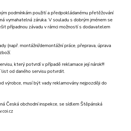
elným podmínkám použití a předpokládanému přetěžování
žádná vymahatelná záruka. V souladu s dobrým jménem se
yřešit případnou závadu v rámci možností s dodavatelem
ady (např. montážní/demontážní práce, přeprava, úprava
zboží.
su, který potvrdí v případě reklamace její nárok!!!
 list od daného servisu potvrdit.
 od výrobce, musí být vady reklamovány nejpozději do
šná Česká obchodní inspekce, se sídlem Štěpánská
.coi.cz