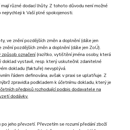
mají různé dodací lhůty. Z tohoto důvodu není možné
nejrychleji k Vaší plné spokojenosti.
y, ve znění pozdějších změn a doplnění (dále jen
e znění pozdějších změn a doplnění (dále jen ZoÚ).
ný způsob označení
(razítko, vytištění jména osoby, která
 doklad vystavil, resp. který uskutečnil zdanitelné
vém dokladu (faktuře) nevyplývá.
ním řádem definována, avšak v praxi se uplatňuje. Z
ýbrž zpravidla podkladem k účetnímu dokladu, který je
četních předpisů rozhodující podpis dodavatele na
vzetí dodávky.
 po jeho převzetí. Převzetím se rozumí předání zboží