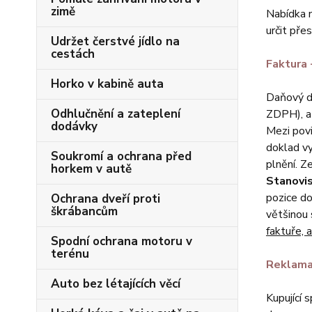
zimě
Nabídka n
určit pře
Udržet čerstvé jídlo na
cestách
Faktura 
Horko v kabině auta
Daňový do
Odhlučnění a zateplení
ZDPH), a 
dodávky
Mezi pov
doklad vy
Soukromí a ochrana před
plnění. 
horkem v autě
Stanovis
pozice do
Ochrana dveří proti
škrábancům
většinou 
faktuře, 
Spodní ochrana motoru v
terénu
Reklama
Auto bez létajících věcí
Kupující 