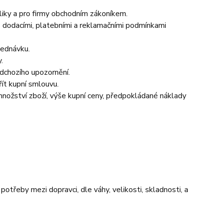
iky a pro firmy obchodním zákoníkem.
s dodacími, platebními a reklamačními podmínkami
jednávku.
.
edchozího upozornění.
řít kupní smlouvu.
(množství zboží, výše kupní ceny, předpokládané náklady
potřeby mezi dopravci, dle váhy, velikosti, skladnosti, a