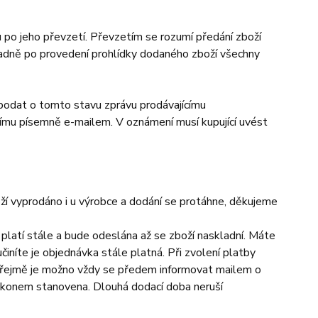
 po jeho převzetí. Převzetím se rozumí předání zboží
ladně po provedení prohlídky dodaného zboží všechny
no podat o tomto stavu zprávu prodávajícímu
címu písemně e-mailem. V oznámení musí kupující uvést
ží vyprodáno i u výrobce a dodání se protáhne, děkujeme
latí stále a bude odeslána až se zboží naskladní. Máte
iníte je objednávka stále platná. Při zvolení platby
ozřejmě je možno vždy se předem informovat mailem o
zákonem stanovena. Dlouhá dodací doba neruší