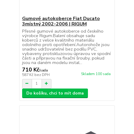
Gumové autokoberce Fiat Ducato
3místný 2002-2006 | RIGUM
Přesné gumové autokoberce od českého
výrobce Rigum.Balení obsahuje sadu
koberců z velice kvalitního materiálu
odolného proti opotřebení.Autorohože jsou
snadno udržovatelné bez podílu PVC,
vybaveny protiskluzovou úpravou ve spodní
části a přípravou na fixační šrouby, pokud
jsou na daném modelu instal...
710 Kč
/
sada
Skladem 100 sada
587 Kč
bez DPH
Do košíku, chci to mít doma