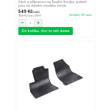
části a přípravou na fixační šrouby, pokud
jsou na daném modelu instal...
549 Kč
/
sada
Skladem 99 sada
454 Kč
bez DPH
Do košíku, chci to mít doma