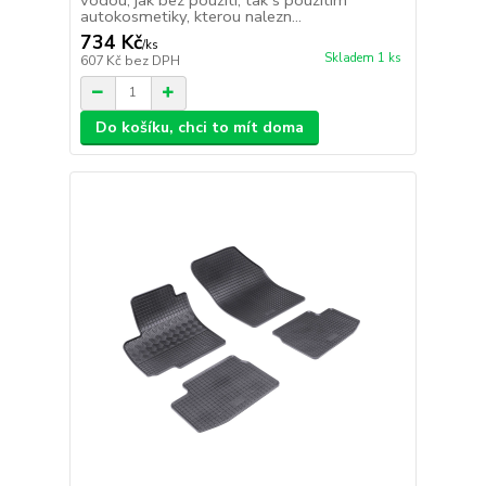
autokosmetiky, kterou nalezn...
734 Kč
/
ks
Skladem 1 ks
607 Kč
bez DPH
Do košíku, chci to mít doma