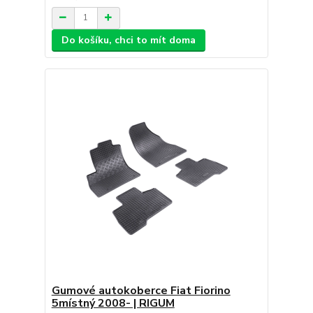
Do košíku, chci to mít doma
Gumové autokoberce Fiat Fiorino
5místný 2008- | RIGUM