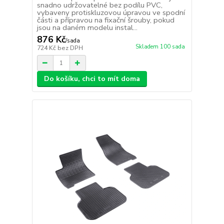
snadno udržovatelné bez podílu PVC,
vybaveny protiskluzovou úpravou ve spodní
části a přípravou na fixační šrouby, pokud
jsou na daném modelu instal...
876 Kč
/
sada
Skladem 100 sada
724 Kč
bez DPH
Do košíku, chci to mít doma