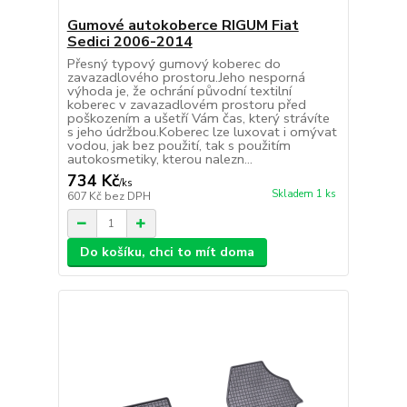
Gumové autokoberce RIGUM Fiat
Sedici 2006-2014
Přesný typový gumový koberec do
zavazadlového prostoru.Jeho nesporná
výhoda je, že ochrání původní textilní
koberec v zavazadlovém prostoru před
poškozením a ušetří Vám čas, který strávíte
s jeho údržbou.Koberec lze luxovat i omývat
vodou, jak bez použití, tak s použitím
autokosmetiky, kterou nalezn...
734 Kč
/
ks
Skladem 1 ks
607 Kč
bez DPH
Do košíku, chci to mít doma