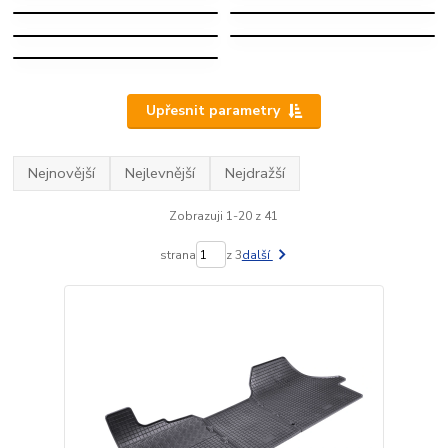
DUCATO
FIAT 600
FIAT
PANDA
Upřesnit parametry
Nejnovější
Nejlevnější
Nejdražší
Zobrazuji 1-20 z 41
strana
z 3
další