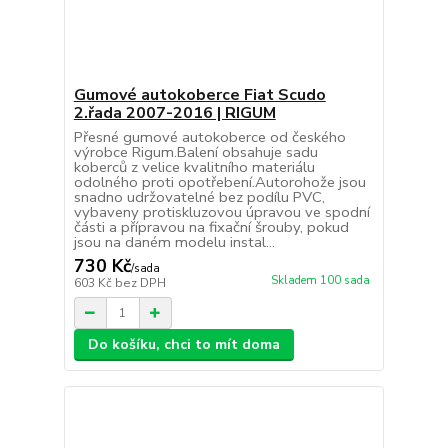
Gumové autokoberce Fiat Scudo
2.řada 2007-2016 | RIGUM
Přesné gumové autokoberce od českého
výrobce Rigum.Balení obsahuje sadu
koberců z velice kvalitního materiálu
odolného proti opotřebení.Autorohože jsou
snadno udržovatelné bez podílu PVC,
vybaveny protiskluzovou úpravou ve spodní
části a přípravou na fixační šrouby, pokud
jsou na daném modelu instal...
730 Kč
/
sada
Skladem 100 sada
603 Kč
bez DPH
Do košíku, chci to mít doma