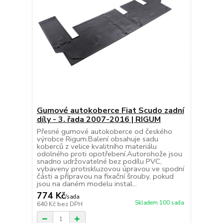
Gumové autokoberce Fiat Scudo zadní
díly - 3. řada 2007-2016 | RIGUM
Přesné gumové autokoberce od českého
výrobce Rigum.Balení obsahuje sadu
koberců z velice kvalitního materiálu
odolného proti opotřebení.Autorohože jsou
snadno udržovatelné bez podílu PVC,
vybaveny protiskluzovou úpravou ve spodní
části a přípravou na fixační šrouby, pokud
jsou na daném modelu instal...
774 Kč
/
sada
Skladem 100 sada
640 Kč
bez DPH