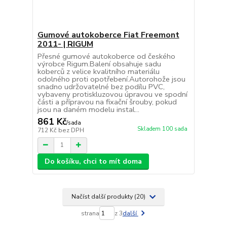
Gumové autokoberce Fiat Freemont
2011- | RIGUM
Přesné gumové autokoberce od českého
výrobce Rigum.Balení obsahuje sadu
koberců z velice kvalitního materiálu
odolného proti opotřebení.Autorohože jsou
snadno udržovatelné bez podílu PVC,
vybaveny protiskluzovou úpravou ve spodní
části a přípravou na fixační šrouby, pokud
jsou na daném modelu instal...
861 Kč
/
sada
Skladem 100 sada
712 Kč
bez DPH
Do košíku, chci to mít doma
Načíst další produkty (20)
strana
z 3
další