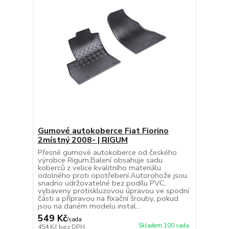
Gumové autokoberce Fiat Fiorino
2místný 2008- | RIGUM
Přesné gumové autokoberce od českého
výrobce Rigum.Balení obsahuje sadu
koberců z velice kvalitního materiálu
odolného proti opotřebení.Autorohože jsou
snadno udržovatelné bez podílu PVC,
vybaveny protiskluzovou úpravou ve spodní
části a přípravou na fixační šrouby, pokud
jsou na daném modelu instal...
549 Kč
/
sada
Skladem 100 sada
454 Kč
bez DPH