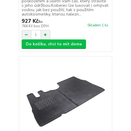
poškozením a ušetří Vám čas, který strávíte
s jeho údržbou.Koberec lze luxovat i omývat
vodou, jak bez použití, tak s použitím
autokosmetiky, kterou nalezn...
927 Kč
/
ks
Skladem 1 ks
766 Kč
bez DPH
Do košíku, chci to mít doma