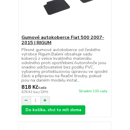
Gumové autokoberce Fiat 500 2007-
2015 | RIGUM
Přesné gumové autokoberce od českého
výrobce Rigum.Balení obsahuje sadu
koberců z velice kvalitního materiálu
odolného proti opotřebení.Autorohože jsou
snadno udržovatelné bez podílu PVC,
vybaveny protiskluzovou úpravou ve spodní
části a přípravou na fixační šrouby, pokud
jsou na daném modelu instal...
818 Kč
/
sada
Skladem 100 sada
676 Kč
bez DPH
Do košíku, chci to mít doma