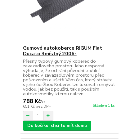
Gumové autokoberce RIGUM Fiat
Ducato 3místný 2006-
Přesný typový gumový koberec do
zavazadlového prostoru.Jeho nesporná
výhoda je, že ochrání původní textilní
koberec v zavazadlovém prostoru před
poškozením a ušetří Vám čas, který strávíte
s jeho údržbou.Koberec lze luxovat i omývat
vodou, jak bez použití, tak s použitím
autokosmetiky, kterou nalezn...
788 Kč
/
ks
Skladem 1 ks
651 Kč
bez DPH
Do košíku, chci to mít doma