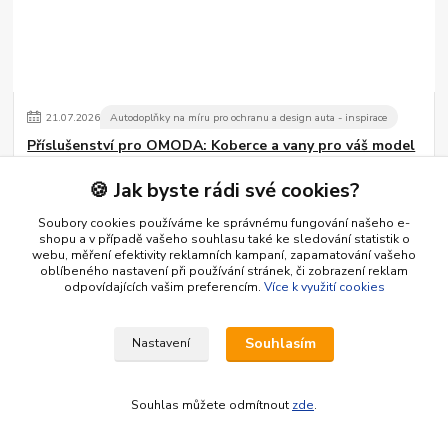
21
.
07
.
2026
Autodoplňky na míru pro ochranu a design auta - inspirace
Příslušenství pro OMODA: Koberce a vany pro váš model
Příslušenství pro OMODA: Koberce a vany pro váš model
číst celé
🍪 Jak byste rádi své cookies?
Soubory cookies používáme ke správnému fungování našeho e-
shopu a v případě vašeho souhlasu také ke sledování statistik o
webu, měření efektivity reklamních kampaní, zapamatování vašeho
oblíbeného nastavení při používání stránek, či zobrazení reklam
odpovídajících vašim preferencím.
Více k využití cookies
Souhlasím
Nastavení
01
.
07
.
2026
Návody, rady, typy pro řidiče pro klidnou jízdu a cestování
Souhlas můžete odmítnout
zde
.
Jak udržet cenu ojetého vozu vysoko: 5 doplňků pro
dlouhou životnost