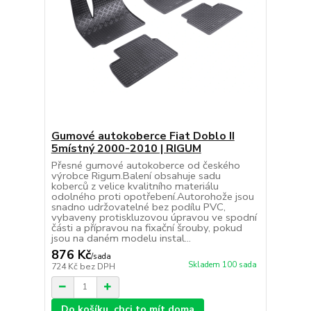
Gumové autokoberce Fiat Doblo II
5místný 2000-2010 | RIGUM
Přesné gumové autokoberce od českého
výrobce Rigum.Balení obsahuje sadu
koberců z velice kvalitního materiálu
odolného proti opotřebení.Autorohože jsou
snadno udržovatelné bez podílu PVC,
vybaveny protiskluzovou úpravou ve spodní
části a přípravou na fixační šrouby, pokud
jsou na daném modelu instal...
876 Kč
/
sada
Skladem 100 sada
724 Kč
bez DPH
Do košíku, chci to mít doma