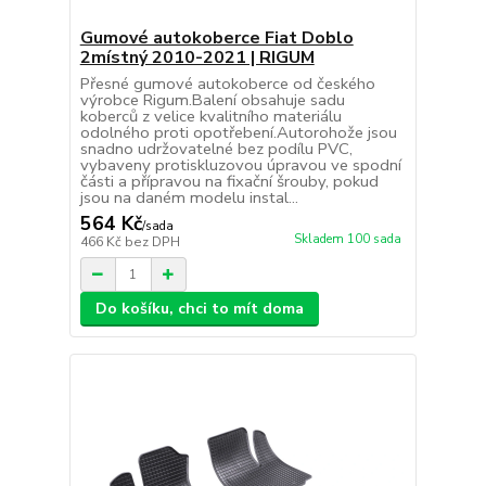
Gumové autokoberce Fiat Doblo
2místný 2010-2021 | RIGUM
Přesné gumové autokoberce od českého
výrobce Rigum.Balení obsahuje sadu
koberců z velice kvalitního materiálu
odolného proti opotřebení.Autorohože jsou
snadno udržovatelné bez podílu PVC,
vybaveny protiskluzovou úpravou ve spodní
části a přípravou na fixační šrouby, pokud
jsou na daném modelu instal...
564 Kč
/
sada
Skladem 100 sada
466 Kč
bez DPH
Do košíku, chci to mít doma