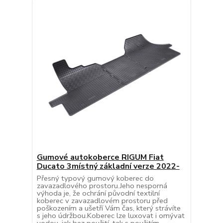
Gumové autokoberce RIGUM Fiat
Ducato 3místný základní verze 2022-
Přesný typový gumový koberec do
zavazadlového prostoru.Jeho nesporná
výhoda je, že ochrání původní textilní
koberec v zavazadlovém prostoru před
poškozením a ušetří Vám čas, který strávíte
s jeho údržbou.Koberec lze luxovat i omývat
vodou, jak bez použití, tak s použitím