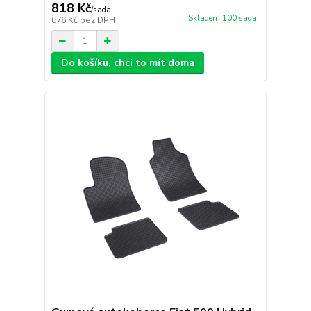
818 Kč
/
sada
Skladem 100 sada
676 Kč
bez DPH
Do košíku, chci to mít doma