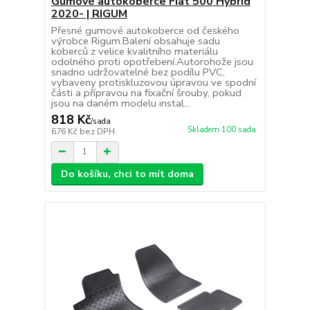
Gumové autokoberce Fiat 500 Hybrid
2020- | RIGUM
Přesné gumové autokoberce od českého
výrobce Rigum.Balení obsahuje sadu
koberců z velice kvalitního materiálu
odolného proti opotřebení.Autorohože jsou
snadno udržovatelné bez podílu PVC,
vybaveny protiskluzovou úpravou ve spodní
části a přípravou na fixační šrouby, pokud
jsou na daném modelu instal...
818 Kč
/
sada
Skladem 100 sada
676 Kč
bez DPH
Do košíku, chci to mít doma