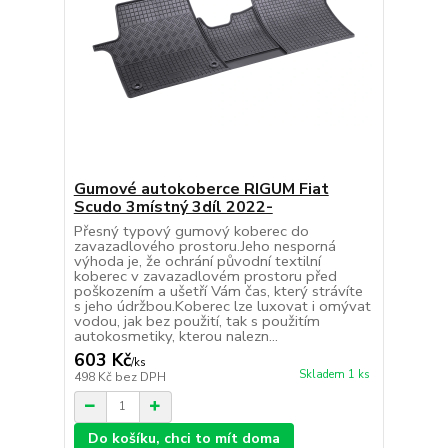
Gumové autokoberce RIGUM Fiat
Scudo 3místný 3díl 2022-
Přesný typový gumový koberec do
zavazadlového prostoru.Jeho nesporná
výhoda je, že ochrání původní textilní
koberec v zavazadlovém prostoru před
poškozením a ušetří Vám čas, který strávíte
s jeho údržbou.Koberec lze luxovat i omývat
vodou, jak bez použití, tak s použitím
autokosmetiky, kterou nalezn...
603 Kč
/
ks
Skladem 1 ks
498 Kč
bez DPH
Do košíku, chci to mít doma