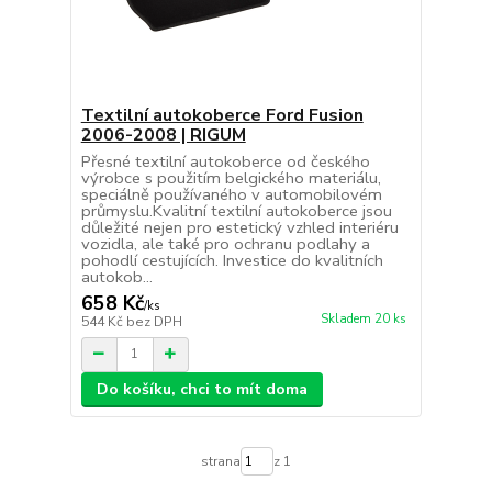
Textilní autokoberce Ford Fusion
2006-2008 | RIGUM
Přesné textilní autokoberce od českého
výrobce s použitím belgického materiálu,
speciálně používaného v automobilovém
průmyslu.Kvalitní textilní autokoberce jsou
důležité nejen pro estetický vzhled interiéru
vozidla, ale také pro ochranu podlahy a
pohodlí cestujících. Investice do kvalitních
autokob...
658 Kč
/
ks
Skladem 20 ks
544 Kč
bez DPH
Do košíku, chci to mít doma
strana
z 1