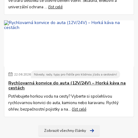
ve tvaru deštníku se otevře během vteřin. Skladná, efektivní a
univerzální ochrana ...
číst celé
22
.
06
.
2026
Návody, rady, typy pro řidiče pro klidnou jízdu a cestování
Rychlovarná konvice do auta (12V/24V) – Horká káva na
cestách
Potřebujete horkou vodu na cesty? Vyberte si spolehlivou
rychlovarnou konvici do auta, kamionu nebo karavanu. Rychlý
ohřev, bezpečnostní pojistky a na...
číst celé
Zobrazit všechny články