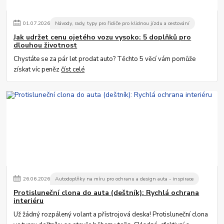
01
.
07
.
2026
Návody, rady, typy pro řidiče pro klidnou jízdu a cestování
Jak udržet cenu ojetého vozu vysoko: 5 doplňků pro
dlouhou životnost
Chystáte se za pár let prodat auto? Těchto 5 věcí vám pomůže
získat víc peněz
číst celé
26
.
06
.
2026
Autodoplňky na míru pro ochranu a design auta - inspirace
Protisluneční clona do auta (deštník): Rychlá ochrana
interiéru
Už žádný rozpálený volant a přístrojová deska! Protisluneční clona