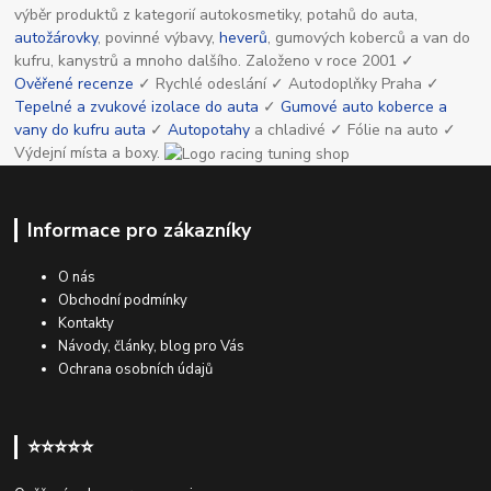
výběr produktů z kategorií autokosmetiky, potahů do auta,
autožárovky
, povinné výbavy,
heverů
, gumových koberců a van do
kufru, kanystrů a mnoho dalšího. Založeno v roce 2001 ✓
Ověřené recenze
✓ Rychlé odeslání ✓ Autodoplňky Praha ✓
Tepelné a zvukové izolace do auta
✓
Gumové auto koberce a
vany do kufru auta
✓
Autopotahy
a chladivé ✓ Fólie na auto ✓
Výdejní místa a boxy.
Informace pro zákazníky
O nás
Obchodní podmínky
Kontakty
Návody, články, blog pro Vás
Ochrana osobních údajů
⭐⭐⭐⭐⭐