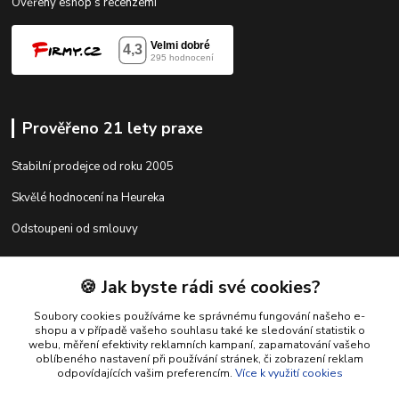
Ověřený eshop s recenzemi
Prověřeno 21 lety praxe
Stabilní prodejce od roku 2005
Skvělé hodnocení na Heureka
Odstoupeni od smlouvy
🍪 Jak byste rádi své cookies?
Kontakty
Soubory cookies používáme ke správnému fungování našeho e-
shopu a v případě vašeho souhlasu také ke sledování statistik o
webu, měření efektivity reklamních kampaní, zapamatování vašeho
shop@racing-tuning-shop.cz
oblíbeného nastavení při používání stránek, či zobrazení reklam
odpovídajících vašim preferencím.
Více k využití cookies