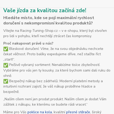
Vaše jízda za kvalitou začíná zde!
Hledáte místo, kde se pojí maximální rychlost
doručení s nekompromisní kvalitou produktů?
Vítejte na Racing-Tuning-Shop.cz – v e-shopu, který byl stvořen
pro lidi v pohybu, kteří nechtějí ztrácet čas kompromisy.
Proč nakupovat právě u nás?
Bleskové doručení: Víme, že na svou objednávku nechcete
čekat věčnost. Proto balíky expedujeme dříve, než stačíte říct
„start!“.
Pečlivě vybraný sortiment: Nenabízíme tisíce zbytečností.
Vybíráme pro vás jen ty kousky, za které bychom sami dali ruku do
ohně.
Bezpečný nákup bez zádrhelů: Moderní platební metody a
intuitivní rozhraní zajistí, že váš nákup proběhne hladce a
bezpečně.
„Naším cílem není jen prodat produkt. Naším cílem je dodat Vám
zážitek z nákupu, ke kterému se budete rádi vracet.“
Máme pro Vás
poklice na kola
, kvalitní
přesné stěrače
, široký