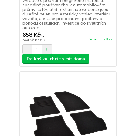
výrobce s použitím belgického materiálu,
speciálně používaného v automobilovém
průmyslu.Kvalitní textilní autokoberce jsou
důležité nejen pro estetický vzhled interiéru
vozidla, ale také pro ochranu podlahy a
pohodlí cestujících. Investice do kvalitních
autokob...
658 Kč
/
ks
Skladem 20 ks
544 Kč
bez DPH
Do košíku, chci to mít doma