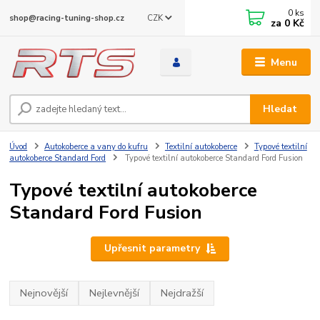
0
ks
CZK
shop@racing-tuning-shop.cz
za
0 Kč
Menu
Hledat
Úvod
Autokoberce a vany do kufru
Textilní autokoberce
Typové textilní
autokoberce Standard Ford
Typové textilní autokoberce Standard Ford Fusion
Typové textilní autokoberce
Standard Ford Fusion
Upřesnit parametry
Nejnovější
Nejlevnější
Nejdražší