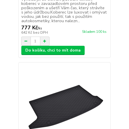
koberec v zavazadlovém prostoru před
poškozením a ušetří Vám čas, který strávíte
s jeho údržbou.Koberec lze luxovat i omývat
vodou, jak bez použití, tak s použitím
autokosmetiky, kterou nalezn...
777 Kč
/
ks
Skladem 100 ks
642 Kč
bez DPH
Do košíku, chci to mít doma