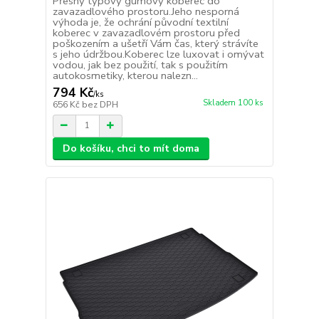
Přesný typový gumový koberec do
zavazadlového prostoru.Jeho nesporná
výhoda je, že ochrání původní textilní
koberec v zavazadlovém prostoru před
poškozením a ušetří Vám čas, který strávíte
s jeho údržbou.Koberec lze luxovat i omývat
vodou, jak bez použití, tak s použitím
autokosmetiky, kterou nalezn...
794 Kč
/
ks
Skladem 100 ks
656 Kč
bez DPH
Do košíku, chci to mít doma