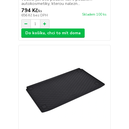
autokosmetiky, kterou nalezn...
794 Kč
/
ks
Skladem 100 ks
656 Kč
bez DPH
Do košíku, chci to mít doma