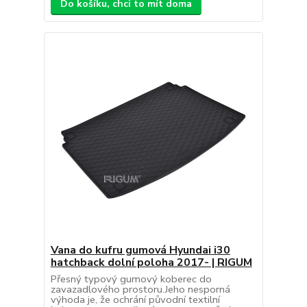
Do košíku, chci to mít doma
Vana do kufru gumová Hyundai i30
hatchback dolní poloha 2017- | RIGUM
Přesný typový gumový koberec do
zavazadlového prostoru.Jeho nesporná
výhoda je, že ochrání původní textilní