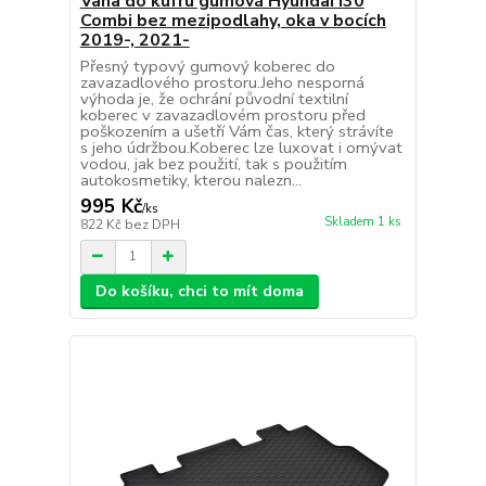
Vana do kufru gumová Hyundai i30
Combi bez mezipodlahy, oka v bocích
2019-, 2021-
Přesný typový gumový koberec do
zavazadlového prostoru.Jeho nesporná
výhoda je, že ochrání původní textilní
koberec v zavazadlovém prostoru před
poškozením a ušetří Vám čas, který strávíte
s jeho údržbou.Koberec lze luxovat i omývat
vodou, jak bez použití, tak s použitím
autokosmetiky, kterou nalezn...
995 Kč
/
ks
Skladem 1 ks
822 Kč
bez DPH
Do košíku, chci to mít doma