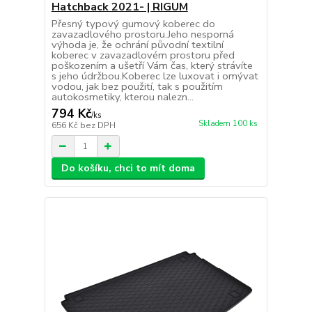
Hatchback 2021- | RIGUM
Přesný typový gumový koberec do
zavazadlového prostoru.Jeho nesporná
výhoda je, že ochrání původní textilní
koberec v zavazadlovém prostoru před
poškozením a ušetří Vám čas, který strávíte
s jeho údržbou.Koberec lze luxovat i omývat
vodou, jak bez použití, tak s použitím
autokosmetiky, kterou nalezn...
794 Kč
/
ks
Skladem 100 ks
656 Kč
bez DPH
Do košíku, chci to mít doma