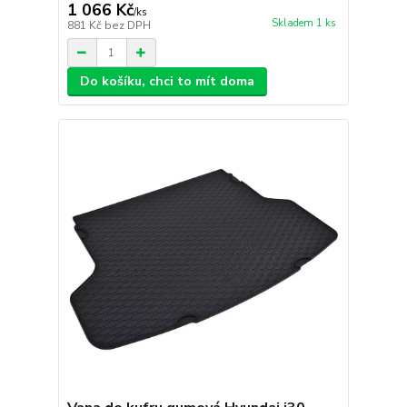
1 066 Kč
/
ks
Skladem 1 ks
881 Kč
bez DPH
Do košíku, chci to mít doma