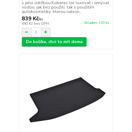
s jeho údržbou.Koberec lze luxovat i omývat
vodou, jak bez použití, tak s použitím
autokosmetiky, kterou nalezn...
839 Kč
/
ks
Skladem 100 ks
693 Kč
bez DPH
Do košíku, chci to mít doma