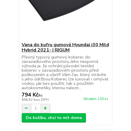
Vana do kufru gumová Hyundai i30 Mild
Hybrid 2021- | RIGUM
Přesný typový gumový koberec do
zavazadlového prostoru.Jeho nesporná
výhoda je, že ochrání původní textilní
koberec v zavazadlovém prostoru před
poškozením a ušetří Vám čas, který strávíte
s jeho údržbou.Koberec lze luxovat i omývat
vodou, jak bez použití, tak s použitím
autokosmetiky, kterou nalezn...
794 Kč
/
ks
Skladem 100 ks
656 Kč
bez DPH
Do košíku, chci to mít doma