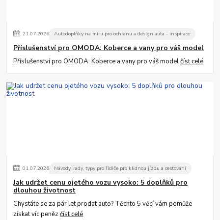
21
.
07
.
2026
Autodoplňky na míru pro ochranu a design auta - inspirace
Příslušenství pro OMODA: Koberce a vany pro váš model
Příslušenství pro OMODA: Koberce a vany pro váš model
číst celé
01
.
07
.
2026
Návody, rady, typy pro řidiče pro klidnou jízdu a cestování
Jak udržet cenu ojetého vozu vysoko: 5 doplňků pro
dlouhou životnost
Chystáte se za pár let prodat auto? Těchto 5 věcí vám pomůže
získat víc peněz
číst celé