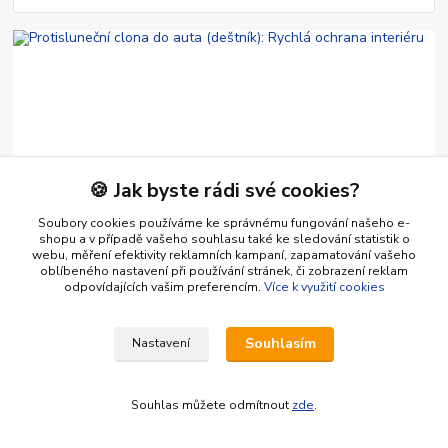
🍪 Jak byste rádi své cookies?
26
.
06
.
2026
Autodoplňky na míru pro ochranu a design auta - inspirace
Soubory cookies používáme ke správnému fungování našeho e-
Protisluneční clona do auta (deštník): Rychlá ochrana
shopu a v případě vašeho souhlasu také ke sledování statistik o
interiéru
webu, měření efektivity reklamních kampaní, zapamatování vašeho
oblíbeného nastavení při používání stránek, či zobrazení reklam
Už žádný rozpálený volant a přístrojová deska! Protisluneční clona
odpovídajících vašim preferencím.
Více k využití cookies
ve tvaru deštníku se otevře během vteřin. Skladná, efektivní a
univerzální ochrana ...
číst celé
Souhlasím
Nastavení
Souhlas můžete odmítnout
zde
.