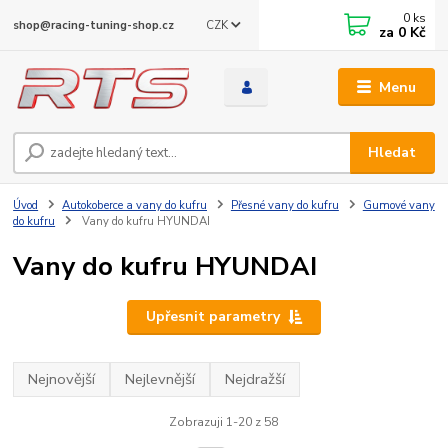
0
ks
CZK
shop@racing-tuning-shop.cz
za
0 Kč
Menu
Hledat
Úvod
Autokoberce a vany do kufru
Přesné vany do kufru
Gumové vany
do kufru
Vany do kufru HYUNDAI
Vany do kufru HYUNDAI
Upřesnit parametry
Nejnovější
Nejlevnější
Nejdražší
Zobrazuji 1-20 z 58