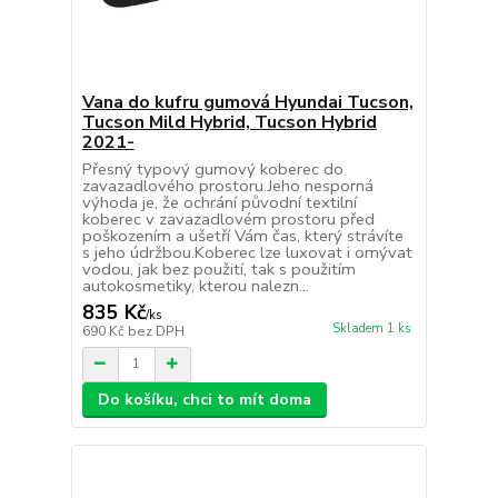
Vana do kufru gumová Hyundai Tucson,
Tucson Mild Hybrid, Tucson Hybrid
2021-
Přesný typový gumový koberec do
zavazadlového prostoru.Jeho nesporná
výhoda je, že ochrání původní textilní
koberec v zavazadlovém prostoru před
poškozením a ušetří Vám čas, který strávíte
s jeho údržbou.Koberec lze luxovat i omývat
vodou, jak bez použití, tak s použitím
autokosmetiky, kterou nalezn...
835 Kč
/
ks
Skladem 1 ks
690 Kč
bez DPH
Do košíku, chci to mít doma