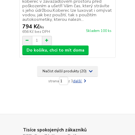
koberec v zavazadlovém prostoru před
poškozením a ušetří Vám čas, který strávíte
s jeho údržbou.Koberec lze luxovat i omývat
vodou, jak bez použití, tak s použitím
autokosmetiky, kterou nalezn...
794 Kč
/
ks
Skladem 100 ks
656 Kč
bez DPH
Do košíku, chci to mít doma
Načíst další produkty (20)
strana
z 3
další
Tisíce spokojených zákazníků