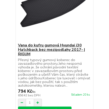
Vana do kufru gumová Hyundai i30
Hatchback bez mezipodlahy 2017- |
RIGUM
Přesný typový gumový koberec do
zavazadlového prostoru.Jeho nesporná
výhoda je, že ochrání původní textilní
koberec v zavazadlovém prostoru před
poškozením a ušetří Vám čas, který strávíte
s jeho údržbou.Koberec lze luxovat i omývat
vodou, jak bez použití, tak s použitím
autokosmetiky, kterou nalezn...
794 Kč
/
ks
Skladem 20 ks
656 Kč
bez DPH