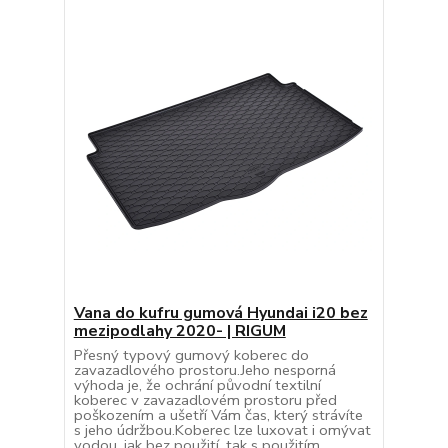
Vana do kufru gumová Hyundai i20 bez
mezipodlahy 2020- | RIGUM
Přesný typový gumový koberec do
zavazadlového prostoru.Jeho nesporná
výhoda je, že ochrání původní textilní
koberec v zavazadlovém prostoru před
poškozením a ušetří Vám čas, který strávíte
s jeho údržbou.Koberec lze luxovat i omývat
vodou, jak bez použití, tak s použitím