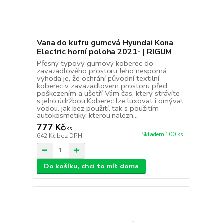
Vana do kufru gumová Hyundai Kona
Electric horní poloha 2021- | RIGUM
Přesný typový gumový koberec do
zavazadlového prostoru.Jeho nesporná
výhoda je, že ochrání původní textilní
koberec v zavazadlovém prostoru před
poškozením a ušetří Vám čas, který strávíte
s jeho údržbou.Koberec lze luxovat i omývat
vodou, jak bez použití, tak s použitím
autokosmetiky, kterou nalezn...
777 Kč
/
ks
Skladem 100 ks
642 Kč
bez DPH
Do košíku, chci to mít doma