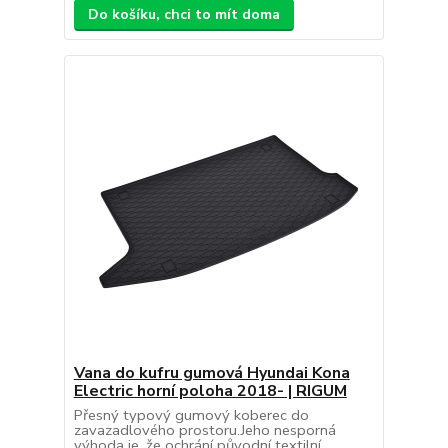
Do košíku, chci to mít doma
Vana do kufru gumová Hyundai Kona
Electric horní poloha 2018- | RIGUM
Přesný typový gumový koberec do
zavazadlového prostoru.Jeho nesporná
výhoda je, že ochrání původní textilní