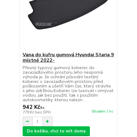
Vana do kufru gumová Hyundai Staria 9
místné 2022-
Přesný typový gumový koberec do
zavazadlového prostoru.Jeho nesporná
výhoda je, že ochrání původní textilní
koberec v zavazadlovém prostoru před
poškozením a ušetří Vám čas, který strávíte
s jeho údržbou.Koberec lze luxovat i omývat
vodou, jak bez použití, tak s použitím
autokosmetiky, kterou nalezn...
942 Kč
/
ks
Skladem 1 ks
779 Kč
bez DPH
Do košíku, chci to mít doma