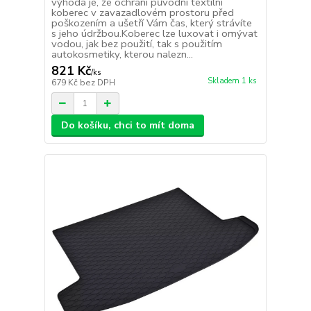
výhoda je, že ochrání původní textilní
koberec v zavazadlovém prostoru před
poškozením a ušetří Vám čas, který strávíte
s jeho údržbou.Koberec lze luxovat i omývat
vodou, jak bez použití, tak s použitím
autokosmetiky, kterou nalezn...
821 Kč
/
ks
Skladem 1 ks
679 Kč
bez DPH
Do košíku, chci to mít doma