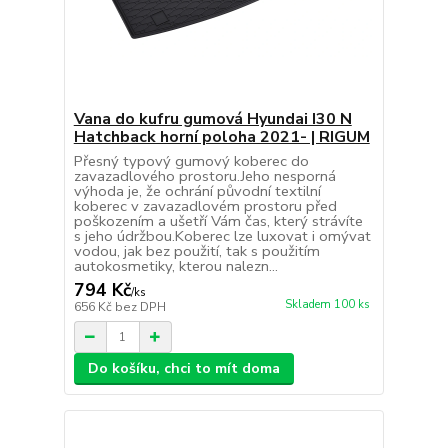
Vana do kufru gumová Hyundai I30 N
Hatchback horní poloha 2021- | RIGUM
Přesný typový gumový koberec do
zavazadlového prostoru.Jeho nesporná
výhoda je, že ochrání původní textilní
koberec v zavazadlovém prostoru před
poškozením a ušetří Vám čas, který strávíte
s jeho údržbou.Koberec lze luxovat i omývat
vodou, jak bez použití, tak s použitím
autokosmetiky, kterou nalezn...
794 Kč
/
ks
Skladem 100 ks
656 Kč
bez DPH
Do košíku, chci to mít doma