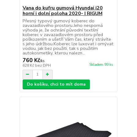
Vana do kufru gumová Hyundai i20
horní i dolní poloha 2020- | RIGUM
Přesný typový gumový koberec do
zavazadlového prostoru.Jeho nesporná
výhoda je, že ochrání původní textilní
koberec v zavazadlovém prostoru před
poškozením a ušetří Vám čas, který strávíte
s jeho údržbou.Koberec lze luxovat i omývat
vodou, jak bez použití, tak s použitím
autokosmetiky, kterou nalezn...
760 Kč
/
ks
Skladem 99 ks
628 Kč
bez DPH
Do košíku, chci to mít doma