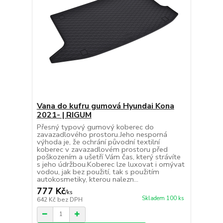
Vana do kufru gumová Hyundai Kona
2021- | RIGUM
Přesný typový gumový koberec do
zavazadlového prostoru.Jeho nesporná
výhoda je, že ochrání původní textilní
koberec v zavazadlovém prostoru před
poškozením a ušetří Vám čas, který strávíte
s jeho údržbou.Koberec lze luxovat i omývat
vodou, jak bez použití, tak s použitím
autokosmetiky, kterou nalezn...
777 Kč
/
ks
Skladem 100 ks
642 Kč
bez DPH