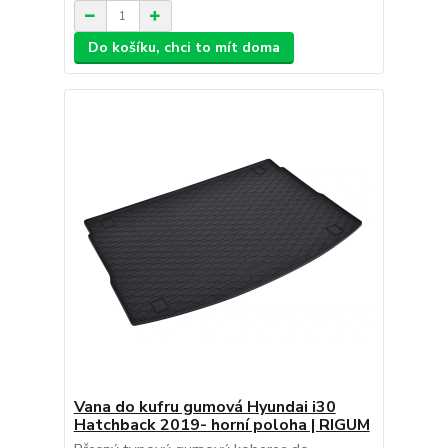
Do košíku, chci to mít doma
Vana do kufru gumová Hyundai i30
Hatchback 2019- horní poloha | RIGUM