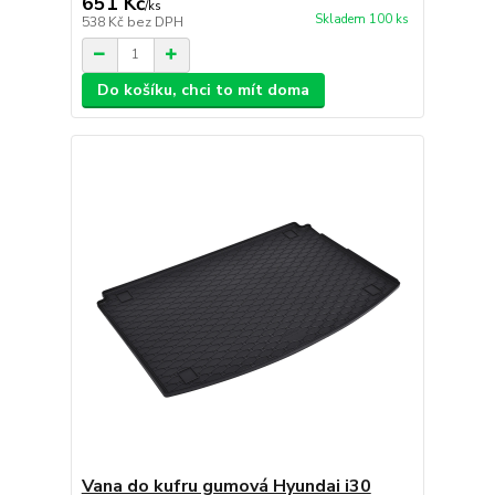
651 Kč
/
ks
Skladem 100 ks
538 Kč
bez DPH
Do košíku, chci to mít doma
Vana do kufru gumová Hyundai i30