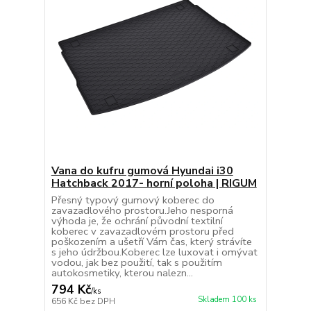
Vana do kufru gumová Hyundai i30
Hatchback 2017- horní poloha | RIGUM
Přesný typový gumový koberec do
zavazadlového prostoru.Jeho nesporná
výhoda je, že ochrání původní textilní
koberec v zavazadlovém prostoru před
poškozením a ušetří Vám čas, který strávíte
s jeho údržbou.Koberec lze luxovat i omývat
vodou, jak bez použití, tak s použitím
autokosmetiky, kterou nalezn...
794 Kč
/
ks
Skladem 100 ks
656 Kč
bez DPH