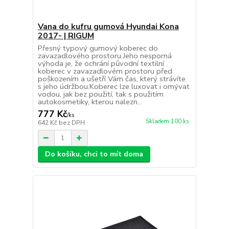
Vana do kufru gumová Hyundai Kona
2017- | RIGUM
Přesný typový gumový koberec do
zavazadlového prostoru.Jeho nesporná
výhoda je, že ochrání původní textilní
koberec v zavazadlovém prostoru před
poškozením a ušetří Vám čas, který strávíte
s jeho údržbou.Koberec lze luxovat i omývat
vodou, jak bez použití, tak s použitím
autokosmetiky, kterou nalezn...
777 Kč
/
ks
Skladem 100 ks
642 Kč
bez DPH
Do košíku, chci to mít doma