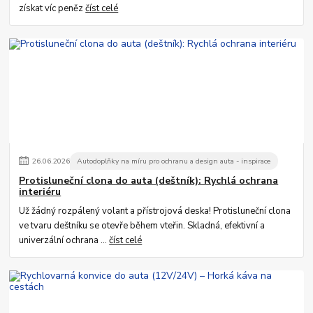
získat víc peněz
číst celé
26
.
06
.
2026
Autodoplňky na míru pro ochranu a design auta - inspirace
Protisluneční clona do auta (deštník): Rychlá ochrana
interiéru
Už žádný rozpálený volant a přístrojová deska! Protisluneční clona
ve tvaru deštníku se otevře během vteřin. Skladná, efektivní a
univerzální ochrana ...
číst celé