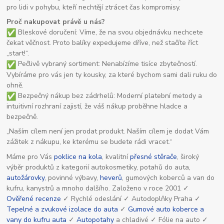
pro lidi v pohybu, kteří nechtějí ztrácet čas kompromisy.
Proč nakupovat právě u nás?
Bleskové doručení: Víme, že na svou objednávku nechcete
čekat věčnost. Proto balíky expedujeme dříve, než stačíte říct
„start!“.
Pečlivě vybraný sortiment: Nenabízíme tisíce zbytečností.
Vybíráme pro vás jen ty kousky, za které bychom sami dali ruku do
ohně.
Bezpečný nákup bez zádrhelů: Moderní platební metody a
intuitivní rozhraní zajistí, že váš nákup proběhne hladce a
bezpečně.
„Naším cílem není jen prodat produkt. Naším cílem je dodat Vám
zážitek z nákupu, ke kterému se budete rádi vracet.“
Máme pro Vás
poklice na kola
, kvalitní
přesné stěrače
, široký
výběr produktů z kategorií autokosmetiky, potahů do auta,
autožárovky
, povinné výbavy,
heverů
, gumových koberců a van do
kufru, kanystrů a mnoho dalšího. Založeno v roce 2001 ✓
Ověřené recenze
✓ Rychlé odeslání ✓ Autodoplňky Praha ✓
Tepelné a zvukové izolace do auta
✓
Gumové auto koberce a
vany do kufru auta
✓
Autopotahy
a chladivé ✓ Fólie na auto ✓