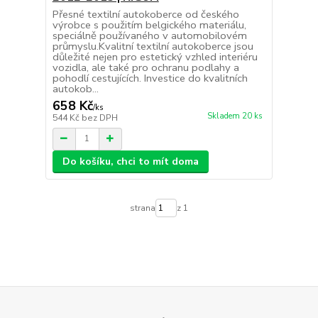
Přesné textilní autokoberce od českého
výrobce s použitím belgického materiálu,
speciálně používaného v automobilovém
průmyslu.Kvalitní textilní autokoberce jsou
důležité nejen pro estetický vzhled interiéru
vozidla, ale také pro ochranu podlahy a
pohodlí cestujících. Investice do kvalitních
autokob...
658 Kč
/
ks
Skladem 20 ks
544 Kč
bez DPH
Do košíku, chci to mít doma
strana
z 1