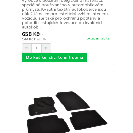
výrobce s použitím belgického materiálu,
speciálně používaného v automobilovém
průmyslu.Kvalitní textilní autokoberce jsou
důležité nejen pro estetický vzhled interiéru
vozidla, ale také pro ochranu podlahy a
pohodlí cestujících. Investice do kvalitních
autokob...
658 Kč
/
ks
Skladem 20 ks
544 Kč
bez DPH
Do košíku, chci to mít doma