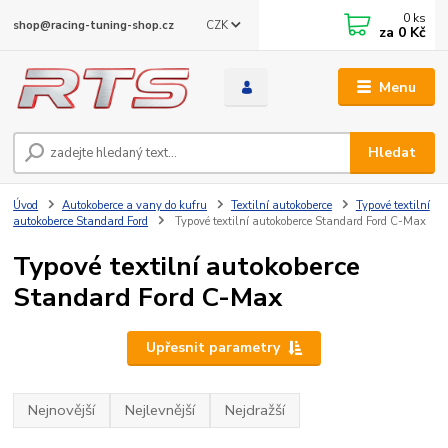
0
ks
CZK
shop@racing-tuning-shop.cz
za
0 Kč
Menu
Hledat
Úvod
Autokoberce a vany do kufru
Textilní autokoberce
Typové textilní
autokoberce Standard Ford
Typové textilní autokoberce Standard Ford C-Max
Typové textilní autokoberce
Standard Ford C-Max
Upřesnit parametry
Nejnovější
Nejlevnější
Nejdražší