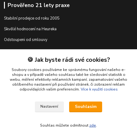
Prověřeno 21 lety praxe
Stabilní prodejce od roku 2005
Skvělé hodnocení na Heureka
Odstoupeni od smlouvy
🍪 Jak byste rádi své cookies?
Kontakty
Soubory cookies používáme ke správnému fungování našeho e-
shopu a v případě vašeho souhlasu také ke sledování statistik o
webu, měření efektivity reklamních kampaní, zapamatování vašeho
shop@racing-tuning-shop.cz
oblíbeného nastavení při používání stránek, či zobrazení reklam
odpovídajících vašim preferencím.
Více k využití cookies
Souhlasím
Nastavení
Souhlas můžete odmítnout
zde
.
Vytvořeno na
Eshop-rychle.cz