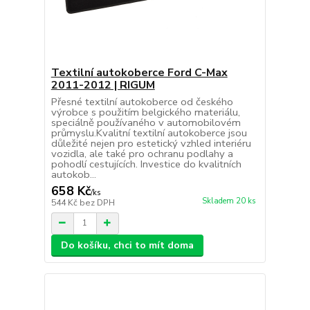
Textilní autokoberce Ford C-Max
2011-2012 | RIGUM
Přesné textilní autokoberce od českého
výrobce s použitím belgického materiálu,
speciálně používaného v automobilovém
průmyslu.Kvalitní textilní autokoberce jsou
důležité nejen pro estetický vzhled interiéru
vozidla, ale také pro ochranu podlahy a
pohodlí cestujících. Investice do kvalitních
autokob...
658 Kč
/
ks
Skladem 20 ks
544 Kč
bez DPH
Do košíku, chci to mít doma