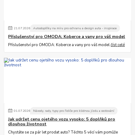
21
.
07
.
2026
Autodoplňky na míru pro ochranu a design auta - inspirace
Příslušenství pro OMODA: Koberce a vany pro váš model
Příslušenství pro OMODA: Koberce a vany pro váš model
číst celé
01
.
07
.
2026
Návody, rady, typy pro řidiče pro klidnou jízdu a cestování
Jak udržet cenu ojetého vozu vysoko: 5 doplňků pro
dlouhou životnost
Chystáte se za pár let prodat auto? Těchto 5 věcí vám pomůže