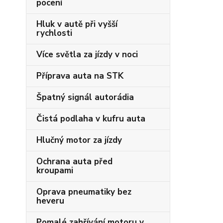
pocení
Hluk v autě při vyšší
rychlosti
Více světla za jízdy v noci
Příprava auta na STK
Špatný signál autorádia
Čistá podlaha v kufru auta
Hlučný motor za jízdy
Ochrana auta před
kroupami
Oprava pneumatiky bez
heveru
Pomalé zahřívání motoru v