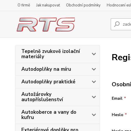
O firmě
Jak nakupovat
Obchodní podmínky
Hodnocení e
Tepelně zvukově izolační
Regi
materiály
Autodoplňky na míru
Autodoplňky praktické
Osobní
Autožárovky
Email
*
autopříslušenství
Autokoberce a vany do
Heslo
*
kufru
Exteriérové doplňky pro