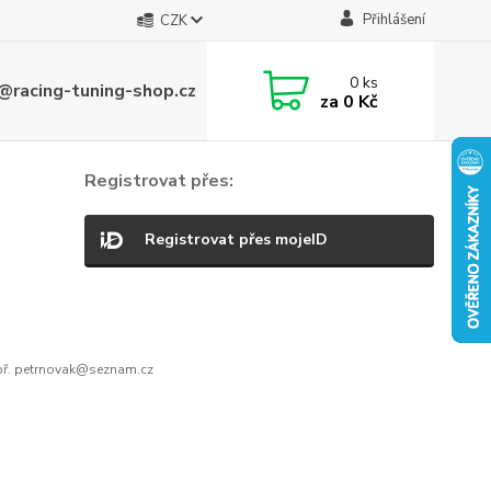
Přihlášení
CZK
0
ks
@racing-tuning-shop.cz
za
0 Kč
Registrovat přes:
Registrovat přes mojeID
ř. petrnovak@seznam.cz