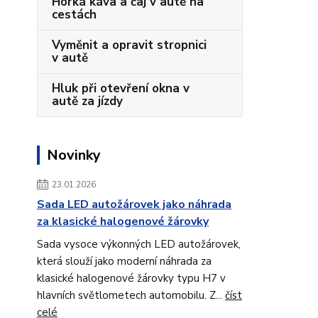
Horká káva a čaj v autě na
cestách
Vyměnit a opravit stropnici
v autě
Hluk při otevření okna v
autě za jízdy
Novinky
23.01.2026
Sada LED autožárovek jako náhrada
za klasické halogenové žárovky
Sada vysoce výkonných LED autožárovek,
která slouží jako moderní náhrada za
klasické halogenové žárovky typu H7 v
hlavních světlometech automobilu. Z...
číst
celé