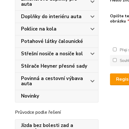
Heslo zn
auta
Doplňky do interiéru auta
Opište te
obrázku
Poklice na kola
Potahové látky čalounické
Přeji
Střešní nosiče a nosiče kol
Souh
Stěrače Heyner přesné sady
Povinná a cestovní výbava
Regis
auta
Novinky
Průvodce podle řešení
Jízda bez bolesti zad a