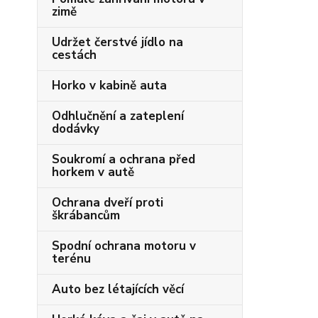
zimě
Udržet čerstvé jídlo na
cestách
Horko v kabině auta
Odhlučnění a zateplení
dodávky
Soukromí a ochrana před
horkem v autě
Ochrana dveří proti
škrábancům
Spodní ochrana motoru v
terénu
Auto bez létajících věcí