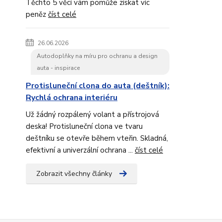
Těchto 5 věcí vám pomůže získat víc
peněz
číst celé
26.06.2026
Autodoplňky na míru pro ochranu a design
auta - inspirace
Protisluneční clona do auta (deštník):
Rychlá ochrana interiéru
Už žádný rozpálený volant a přístrojová
deska! Protisluneční clona ve tvaru
deštníku se otevře během vteřin. Skladná,
efektivní a univerzální ochrana ...
číst celé
Zobrazit všechny články