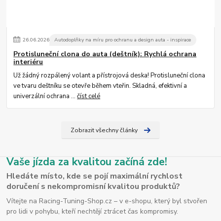
26
.
06
.
2026
Autodoplňky na míru pro ochranu a design auta - inspirace
Protisluneční clona do auta (deštník): Rychlá ochrana
interiéru
Už žádný rozpálený volant a přístrojová deska! Protisluneční clona
ve tvaru deštníku se otevře během vteřin. Skladná, efektivní a
univerzální ochrana ...
číst celé
Zobrazit všechny články
Vaše jízda za kvalitou začíná zde!
Hledáte místo, kde se pojí maximální rychlost
doručení s nekompromisní kvalitou produktů?
Vítejte na Racing-Tuning-Shop.cz – v e-shopu, který byl stvořen
pro lidi v pohybu, kteří nechtějí ztrácet čas kompromisy.