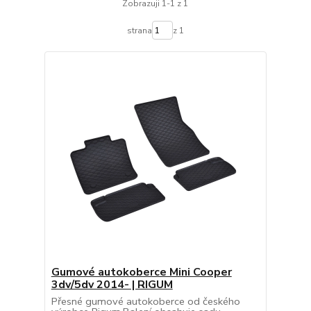
Zobrazuji 1-1 z 1
strana
z 1
Gumové autokoberce Mini Cooper
3dv/5dv 2014- | RIGUM
Přesné gumové autokoberce od českého