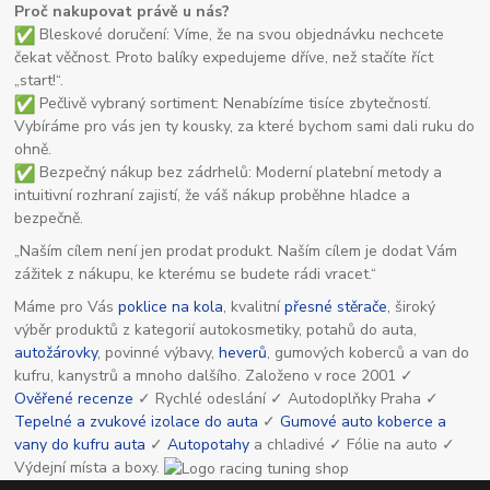
Proč nakupovat právě u nás?
Bleskové doručení: Víme, že na svou objednávku nechcete
čekat věčnost. Proto balíky expedujeme dříve, než stačíte říct
„start!“.
Pečlivě vybraný sortiment: Nenabízíme tisíce zbytečností.
Vybíráme pro vás jen ty kousky, za které bychom sami dali ruku do
ohně.
Bezpečný nákup bez zádrhelů: Moderní platební metody a
intuitivní rozhraní zajistí, že váš nákup proběhne hladce a
bezpečně.
„Naším cílem není jen prodat produkt. Naším cílem je dodat Vám
zážitek z nákupu, ke kterému se budete rádi vracet.“
Máme pro Vás
poklice na kola
, kvalitní
přesné stěrače
, široký
výběr produktů z kategorií autokosmetiky, potahů do auta,
autožárovky
, povinné výbavy,
heverů
, gumových koberců a van do
kufru, kanystrů a mnoho dalšího. Založeno v roce 2001 ✓
Ověřené recenze
✓ Rychlé odeslání ✓ Autodoplňky Praha ✓
Tepelné a zvukové izolace do auta
✓
Gumové auto koberce a
vany do kufru auta
✓
Autopotahy
a chladivé ✓ Fólie na auto ✓
Výdejní místa a boxy.