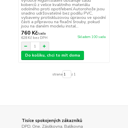
výrobce Rigum.Balení obsahuje sadu
koberců z velice kvalitního materiálu
odolného proti opotřebení.Autorohože jsou
snadno udržovatelné bez podílu PVC,
vybaveny protiskluzovou úpravou ve spodní
části a přípravou na fixační šrouby, pokud
jsou na daném modelu instal...
760 Kč
/
sada
Skladem 100 sada
628 Kč
bez DPH
Do košíku, chci to mít doma
strana
z 1
Tisíce spokojených zákazníků
DPD, One, Zásilkovna, Balíkovna