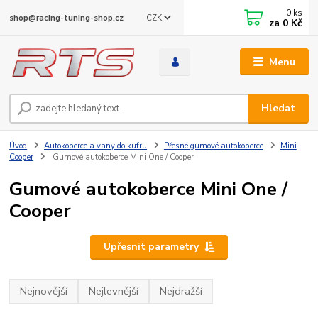
0
ks
CZK
shop@racing-tuning-shop.cz
za
0 Kč
Menu
Hledat
Úvod
Autokoberce a vany do kufru
Přesné gumové autokoberce
Mini
Cooper
Gumové autokoberce Mini One / Cooper
Gumové autokoberce Mini One /
Cooper
Upřesnit parametry
Nejnovější
Nejlevnější
Nejdražší