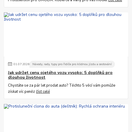
01
.
07
.
2026
Návody, rady, typy pro řidiče pro klidnou jízdu a cestování
Jak udržet cenu ojetého vozu vysoko: 5 doplňků pro
dlouhou životnost
Chystáte se za pár let prodat auto? Těchto 5 věcí vám pomůže
získat víc peněz
číst celé