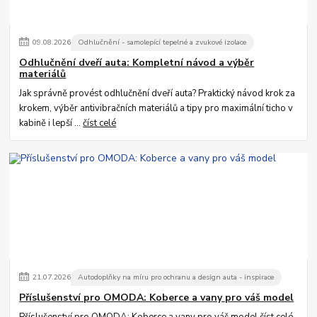
09
.
08
.
2026
Odhlučnění - samolepící tepelné a zvukové izolace
Odhlučnění dveří auta: Kompletní návod a výběr
materiálů
Jak správně provést odhlučnění dveří auta? Praktický návod krok za
krokem, výběr antivibračních materiálů a tipy pro maximální ticho v
kabině i lepší ...
číst celé
21
.
07
.
2026
Autodoplňky na míru pro ochranu a design auta - inspirace
Příslušenství pro OMODA: Koberce a vany pro váš model
Příslušenství pro OMODA: Koberce a vany pro váš model
číst celé