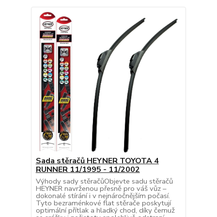
Sada stěračů HEYNER TOYOTA 4
RUNNER 11/1995 - 11/2002
Výhody sady stěračůObjevte sadu stěračů
HEYNER navrženou přesně pro váš vůz –
dokonalé stírání i v nejnáročnějším počasí.
Tyto bezraménkové flat stěrače poskytují
optimální přítlak a hladký chod, díky čemuž