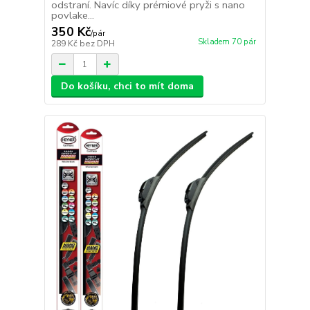
odstraní. Navíc díky prémiové pryži s nano
povlake...
350 Kč
/
pár
Skladem 70 pár
289 Kč
bez DPH
Do košíku, chci to mít doma