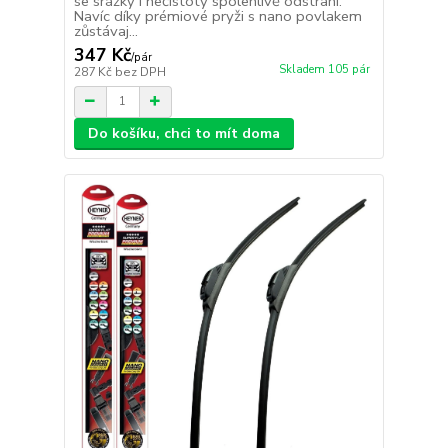
se srážky i nečistoty spolehlivě odstraní.
Navíc díky prémiové pryži s nano povlakem
zůstávaj...
347 Kč
/
pár
Skladem 105 pár
287 Kč
bez DPH
Do košíku, chci to mít doma