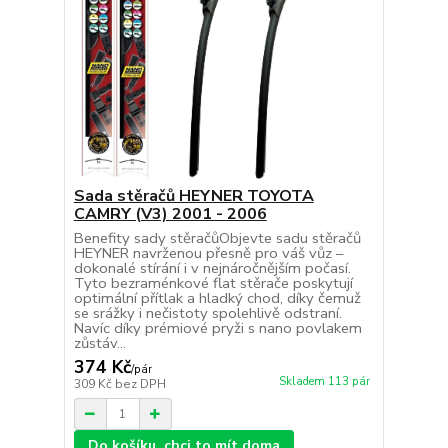
Sada stěračů HEYNER TOYOTA
CAMRY (V3) 2001 - 2006
Benefity sady stěračůObjevte sadu stěračů
HEYNER navrženou přesně pro váš vůz –
dokonalé stírání i v nejnáročnějším počasí.
Tyto bezraménkové flat stěrače poskytují
optimální přítlak a hladký chod, díky čemuž
se srážky i nečistoty spolehlivě odstraní.
Navíc díky prémiové pryži s nano povlakem
zůstáv...
374 Kč
/
pár
Skladem 113 pár
309 Kč
bez DPH
Do košíku, chci to mít doma