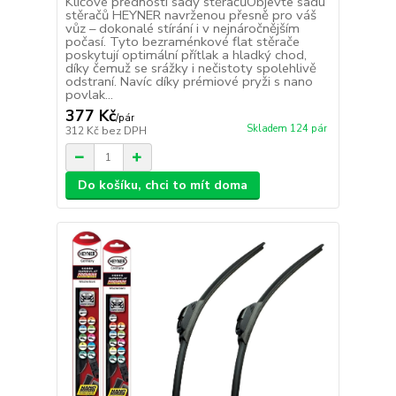
Klíčové přednosti sady stěračůObjevte sadu
stěračů HEYNER navrženou přesně pro váš
vůz – dokonalé stírání i v nejnáročnějším
počasí. Tyto bezraménkové flat stěrače
poskytují optimální přítlak a hladký chod,
díky čemuž se srážky i nečistoty spolehlivě
odstraní. Navíc díky prémiové pryži s nano
povlak...
377 Kč
/
pár
Skladem 124 pár
312 Kč
bez DPH
Do košíku, chci to mít doma