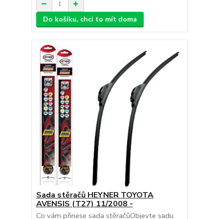
Do košíku, chci to mít doma
Sada stěračů HEYNER TOYOTA
AVENSIS (T27) 11/2008 -
Co vám přinese sada stěračůObjevte sadu