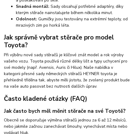
a poskakování po skle.
Snadná montáž:
Sady obsahují potřebné adaptéry, díky
kterým stěrače nainstalujete během několika minut.
Odolnost:
Gumičky jsou testovány na extrémní teploty, od
mrazivých zim po horká léta.
Jak správně vybrat stěrače pro model
Toyota?
Při výběru nové sady stěračů je klíčové znát model a rok výroby
vašeho vozu. Toyota používá různé délky lišt a typy uchycení pro
své modely (např. Avensis, Auris či Hilux). Naše nabídka v
kategorii přesné sady německých stěračů HEYNER toyota je
přehledně tříděna tak, abyste měli jistotu, že zvolený produkt bude
na vaše auto pasovat bez nutnosti dalších úprav.
Často kladené otázky (FAQ)
Jak často bych měl měnit stěrače na své Toyotě?
Obecně se doporučuje výměna stěračů jednou za 6 až 12 měsíců,
nebo jakmile začnou zanechávat šmouhy, vynechávat místa nebo
vydávat hluk.