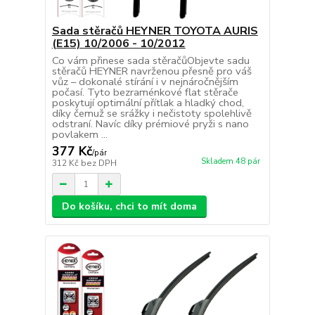
Sada stěračů HEYNER TOYOTA AURIS
(E15) 10/2006 - 10/2012
Co vám přinese sada stěračůObjevte sadu
stěračů HEYNER navrženou přesně pro váš
vůz – dokonalé stírání i v nejnáročnějším
počasí. Tyto bezraménkové flat stěrače
poskytují optimální přítlak a hladký chod,
díky čemuž se srážky i nečistoty spolehlivě
odstraní. Navíc díky prémiové pryži s nano
povlakem ...
377 Kč
/
pár
Skladem 48 pár
312 Kč
bez DPH
Do košíku, chci to mít doma