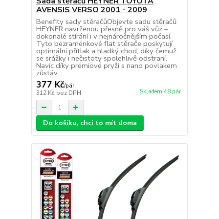
Sada stěračů HEYNER TOYOTA
AVENSIS VERSO 2001 - 2009
Benefity sady stěračůObjevte sadu stěračů
HEYNER navrženou přesně pro váš vůz –
dokonalé stírání i v nejnáročnějším počasí.
Tyto bezraménkové flat stěrače poskytují
optimální přítlak a hladký chod, díky čemuž
se srážky i nečistoty spolehlivě odstraní.
Navíc díky prémiové pryži s nano povlakem
zůstáv...
377 Kč
/
pár
Skladem 48 pár
312 Kč
bez DPH
Do košíku, chci to mít doma