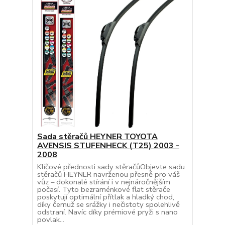
Sada stěračů HEYNER TOYOTA
AVENSIS STUFENHECK (T25) 2003 -
2008
Klíčové přednosti sady stěračůObjevte sadu
stěračů HEYNER navrženou přesně pro váš
vůz – dokonalé stírání i v nejnáročnějším
počasí. Tyto bezraménkové flat stěrače
poskytují optimální přítlak a hladký chod,
díky čemuž se srážky i nečistoty spolehlivě
odstraní. Navíc díky prémiové pryži s nano
povlak...