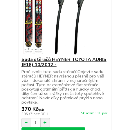
Sada stěračů HEYNER TOYOTA AURIS
(E18) 10/2012 -
Proč zvolit tuto sadu stěračůObjevte sadu
stěračů HEYNER navrženou přesně pro váš
vůz – dokonalé stírání i v nejnáročnějším
počasí. Tyto bezraménkové flat stěrače
poskytují optimální přítlak a hladký chod,
díky čemuž se srážky i nečistoty spolehlivě
odstraní. Navíc díky prémiové pryži s nano
povlake...
370 Kč
/
pár
Skladem 118 pár
306 Kč
bez DPH