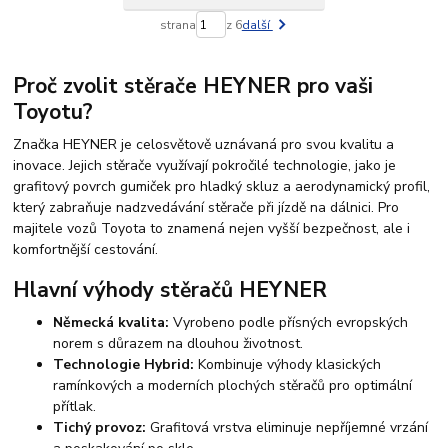
strana
z 6
další
Proč zvolit stěrače HEYNER pro vaši
Toyotu?
Značka HEYNER je celosvětově uznávaná pro svou kvalitu a
inovace. Jejich stěrače využívají pokročilé technologie, jako je
grafitový povrch gumiček pro hladký skluz a aerodynamický profil,
který zabraňuje nadzvedávání stěrače při jízdě na dálnici. Pro
majitele vozů Toyota to znamená nejen vyšší bezpečnost, ale i
komfortnější cestování.
Hlavní výhody stěračů HEYNER
Německá kvalita:
Vyrobeno podle přísných evropských
norem s důrazem na dlouhou životnost.
Technologie Hybrid:
Kombinuje výhody klasických
ramínkových a moderních plochých stěračů pro optimální
přítlak.
Tichý provoz:
Grafitová vrstva eliminuje nepříjemné vrzání