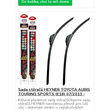
Do košíku, chci to mít doma
Sada stěračů HEYNER TOYOTA AURIS
TOURING SPORTS (E18) 07/2013 -
Klíčové přednosti sady stěračůObjevte sadu
stěračů HEYNER navrženou přesně pro váš
vůz – dokonalé stírání i v nejnáročnějším