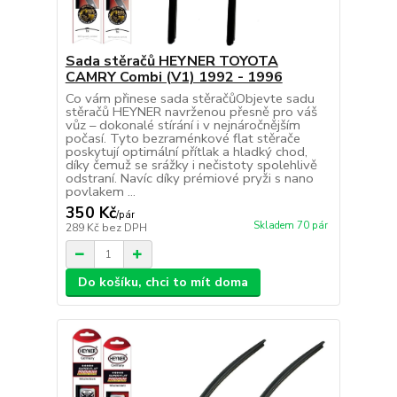
Sada stěračů HEYNER TOYOTA
CAMRY Combi (V1) 1992 - 1996
Co vám přinese sada stěračůObjevte sadu
stěračů HEYNER navrženou přesně pro váš
vůz – dokonalé stírání i v nejnáročnějším
počasí. Tyto bezraménkové flat stěrače
poskytují optimální přítlak a hladký chod,
díky čemuž se srážky i nečistoty spolehlivě
odstraní. Navíc díky prémiové pryži s nano
povlakem ...
350 Kč
/
pár
Skladem 70 pár
289 Kč
bez DPH
Do košíku, chci to mít doma