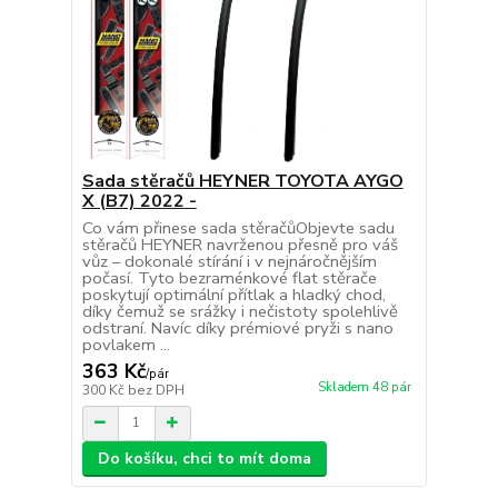
Sada stěračů HEYNER TOYOTA AYGO
X (B7) 2022 -
Co vám přinese sada stěračůObjevte sadu
stěračů HEYNER navrženou přesně pro váš
vůz – dokonalé stírání i v nejnáročnějším
počasí. Tyto bezraménkové flat stěrače
poskytují optimální přítlak a hladký chod,
díky čemuž se srážky i nečistoty spolehlivě
odstraní. Navíc díky prémiové pryži s nano
povlakem ...
363 Kč
/
pár
Skladem 48 pár
300 Kč
bez DPH
Do košíku, chci to mít doma