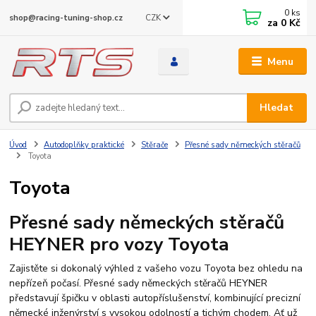
0
ks
CZK
shop@racing-tuning-shop.cz
za
0 Kč
Menu
Hledat
Úvod
Autodoplňky praktické
Stěrače
Přesné sady německých stěračů
Toyota
Toyota
Přesné sady německých stěračů
HEYNER pro vozy Toyota
Zajistěte si dokonalý výhled z vašeho vozu Toyota bez ohledu na
nepřízeň počasí. Přesné sady německých stěračů HEYNER
představují špičku v oblasti autopříslušenství, kombinující precizní
německé inženýrství s vysokou odolností a tichým chodem. Ať už