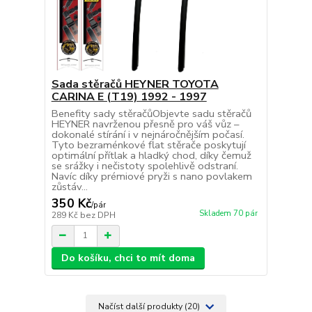
Sada stěračů HEYNER TOYOTA
CARINA E (T19) 1992 - 1997
Benefity sady stěračůObjevte sadu stěračů
HEYNER navrženou přesně pro váš vůz –
dokonalé stírání i v nejnáročnějším počasí.
Tyto bezraménkové flat stěrače poskytují
optimální přítlak a hladký chod, díky čemuž
se srážky i nečistoty spolehlivě odstraní.
Navíc díky prémiové pryži s nano povlakem
zůstáv...
350 Kč
/
pár
Skladem 70 pár
289 Kč
bez DPH
Do košíku, chci to mít doma
Načíst další produkty (20)