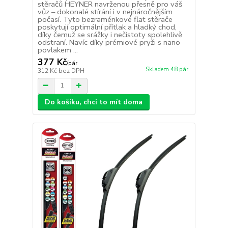
stěračů HEYNER navrženou přesně pro váš
vůz – dokonalé stírání i v nejnáročnějším
počasí. Tyto bezraménkové flat stěrače
poskytují optimální přítlak a hladký chod,
díky čemuž se srážky i nečistoty spolehlivě
odstraní. Navíc díky prémiové pryži s nano
povlakem ...
377 Kč
/
pár
Skladem 48 pár
312 Kč
bez DPH
Do košíku, chci to mít doma