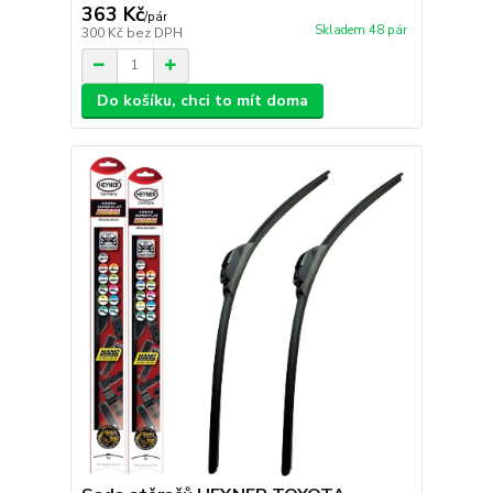
363 Kč
/
pár
Skladem 48 pár
300 Kč
bez DPH
Do košíku, chci to mít doma