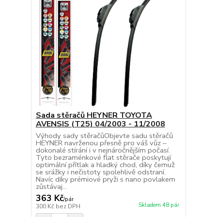
Sada stěračů HEYNER TOYOTA
AVENSIS (T25) 04/2003 - 11/2008
Výhody sady stěračůObjevte sadu stěračů
HEYNER navrženou přesně pro váš vůz –
dokonalé stírání i v nejnáročnějším počasí.
Tyto bezraménkové flat stěrače poskytují
optimální přítlak a hladký chod, díky čemuž
se srážky i nečistoty spolehlivě odstraní.
Navíc díky prémiové pryži s nano povlakem
zůstávaj...
363 Kč
/
pár
Skladem 48 pár
300 Kč
bez DPH