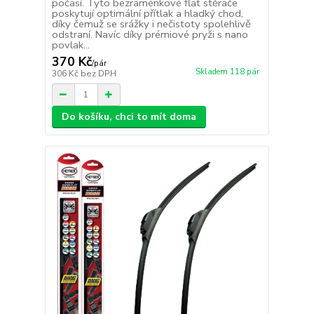
počasí. Tyto bezraménkové flat stěrače
poskytují optimální přítlak a hladký chod,
díky čemuž se srážky i nečistoty spolehlivě
odstraní. Navíc díky prémiové pryži s nano
povlak...
370 Kč
/
pár
Skladem 118 pár
306 Kč
bez DPH
Do košíku, chci to mít doma