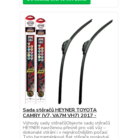
Sada stěračů HEYNER TOYOTA
CAMRY (V7, VA7M VH7) 2017 -
Výhody sady stěračůObjevte sadu stěračů
HEYNER navrženou přesně pro váš vůz –
dokonalé stírání i v nejnáročnějším počasí.
Tyto bezraménkové flat stěrače poskytují