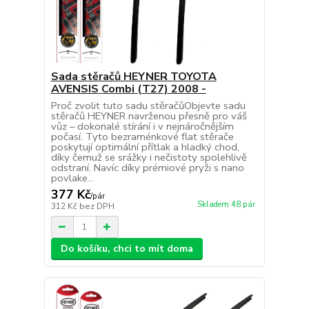
Sada stěračů HEYNER TOYOTA
AVENSIS Combi (T27) 2008 -
Proč zvolit tuto sadu stěračůObjevte sadu
stěračů HEYNER navrženou přesně pro váš
vůz – dokonalé stírání i v nejnáročnějším
počasí. Tyto bezraménkové flat stěrače
poskytují optimální přítlak a hladký chod,
díky čemuž se srážky i nečistoty spolehlivě
odstraní. Navíc díky prémiové pryži s nano
povlake...
377 Kč
/
pár
Skladem 48 pár
312 Kč
bez DPH
Do košíku, chci to mít doma