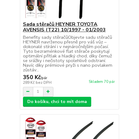
Sada stěračů HEYNER TOYOTA
AVENSIS (T22) 10/1997 - 01/2003
Benefity sady stěračůObjevte sadu stěračů
HEYNER navrženou přesně pro váš vůz –
dokonalé stírání i v nejnáročnějším počasí.
Tyto bezraménkové flat stěrače poskytují
optimální přítlak a hladký chod, díky čemuž
se srážky i nečistoty spolehlivě odstraní.
Navíc díky prémiové pryži s nano povlakem
zůstáv...
350 Kč
/
pár
Skladem 70 pár
289 Kč
bez DPH
Do košíku, chci to mít doma