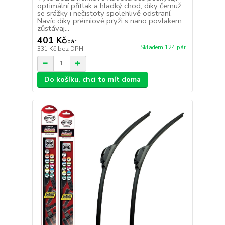
optimální přítlak a hladký chod, díky čemuž
se srážky i nečistoty spolehlivě odstraní.
Navíc díky prémiové pryži s nano povlakem
zůstávaj...
401 Kč
/
pár
Skladem 124 pár
331 Kč
bez DPH
Do košíku, chci to mít doma