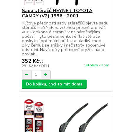
Sada stěračů HEYNER TOYOTA
CAMRY (V2) 1996 - 2001
Klíčové přednosti sady stěračůObjevte sadu
stěračů HEYNER navrženou přesně pro váš
vůz – dokonalé stírání i v nejnáročnějším
počasí. Tyto bezraménkové flat stěrače
poskytují optimální přítlak a hladký chod,
díky čemuž se srážky i nečistoty spolehlivě
odstraní. Navíc díky prémiové pryži s nano
povlak...
352 Kč
/
pár
Skladem 70 pár
291 Kč
bez DPH
Do košíku, chci to mít doma