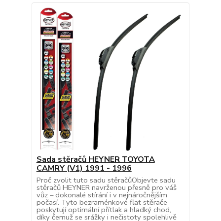
Sada stěračů HEYNER TOYOTA
CAMRY (V1) 1991 - 1996
Proč zvolit tuto sadu stěračůObjevte sadu
stěračů HEYNER navrženou přesně pro váš
vůz – dokonalé stírání i v nejnáročnějším
počasí. Tyto bezraménkové flat stěrače
poskytují optimální přítlak a hladký chod,
díky čemuž se srážky i nečistoty spolehlivě