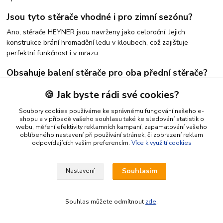
Jsou tyto stěrače vhodné i pro zimní sezónu?
Ano, stěrače HEYNER jsou navrženy jako celoroční. Jejich
konstrukce brání hromadění ledu v kloubech, což zajišťuje
perfektní funkčnost i v mrazu.
Obsahuje balení stěrače pro oba přední stěrače?
Ano, naše přesné sady HEYNER jsou dodávány jako kompletní set
🍪 Jak byste rádi své cookies?
pro čelní sklo, tedy pro stranu řidiče i spolujezdce, přesně podle
rozměrů daného modelu Toyota.
Soubory cookies používáme ke správnému fungování našeho e-
shopu a v případě vašeho souhlasu také ke sledování statistik o
webu, měření efektivity reklamních kampaní, zapamatování vašeho
oblíbeného nastavení při používání stránek, či zobrazení reklam
odpovídajících vašim preferencím.
Více k využití cookies
Souhlasím
Nastavení
Tisíce spokojených zákazníků
DPD, One, Zásilkovna, Balíkovna
Souhlas můžete odmítnout
zde
.
21 let zkušeností v oboru👍