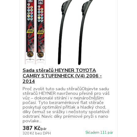
Sada stěračů HEYNER TOYOTA
CAMRY STUFENHECK (V4) 2006 -
2014
Proč zvolit tuto sadu stěračůObjevte sadu
stěračů HEYNER navrženou přesně pro váš
vůz – dokonalé stírání i v nejnáročnějším
počasí. Tyto bezraménkové flat stěrače
poskytují optimální přítlak a hladký chod,
díky čemuž se srážky i nečistoty spolehlivě
odstraní. Navíc díky prémiové pryži s nano
povlake...
387 Kč
/
pár
Skladem 111 pár
320 Kč
bez DPH