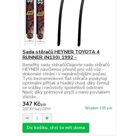
Sada stěračů HEYNER TOYOTA 4
RUNNER (N130) 1992 -
Benefity sady stěračůObjevte sadu stěračů
HEYNER navrženou přesně pro váš vůz –
dokonalé stírání i v nejnáročnějším počasí.
Tyto bezraménkové flat stěrače poskytují
optimální přítlak a hladký chod, díky čemuž
se srážky i nečistoty spolehlivě odstraní.
Navíc díky prémiové pryži s nano povlakem
zůstáv...
347 Kč
/
pár
Skladem 105 pár
287 Kč
bez DPH
Do košíku, chci to mít doma