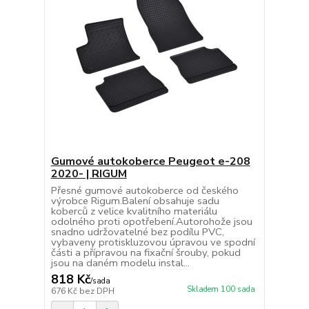
Gumové autokoberce Peugeot e-208
2020- | RIGUM
Přesné gumové autokoberce od českého
výrobce Rigum.Balení obsahuje sadu
koberců z velice kvalitního materiálu
odolného proti opotřebení.Autorohože jsou
snadno udržovatelné bez podílu PVC,
vybaveny protiskluzovou úpravou ve spodní
části a přípravou na fixační šrouby, pokud
jsou na daném modelu instal...
818 Kč
/
sada
Skladem 100 sada
676 Kč
bez DPH