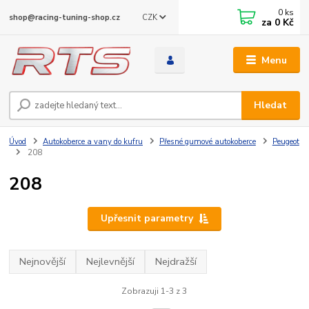
0
ks
CZK
shop@racing-tuning-shop.cz
za
0 Kč
Menu
Hledat
Úvod
Autokoberce a vany do kufru
Přesné gumové autokoberce
Peugeot
208
208
Upřesnit parametry
Nejnovější
Nejlevnější
Nejdražší
Zobrazuji 1-3 z 3