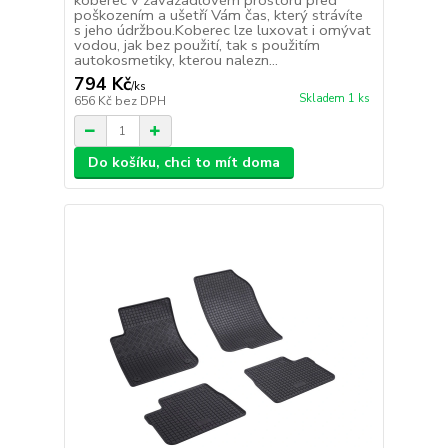
koberec v zavazadlovém prostoru před
poškozením a ušetří Vám čas, který strávíte
s jeho údržbou.Koberec lze luxovat i omývat
vodou, jak bez použití, tak s použitím
autokosmetiky, kterou nalezn...
794 Kč
/
ks
Skladem 1 ks
656 Kč
bez DPH
Do košíku, chci to mít doma