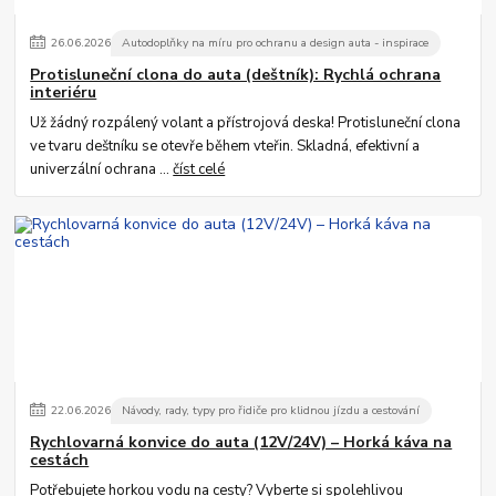
26
.
06
.
2026
Autodoplňky na míru pro ochranu a design auta - inspirace
Protisluneční clona do auta (deštník): Rychlá ochrana
interiéru
Už žádný rozpálený volant a přístrojová deska! Protisluneční clona
ve tvaru deštníku se otevře během vteřin. Skladná, efektivní a
univerzální ochrana ...
číst celé
22
.
06
.
2026
Návody, rady, typy pro řidiče pro klidnou jízdu a cestování
Rychlovarná konvice do auta (12V/24V) – Horká káva na
cestách
Potřebujete horkou vodu na cesty? Vyberte si spolehlivou