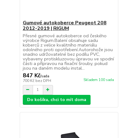
Gumové autokoberce Peugeot 208
2012-2019 | RIGUM
Přesné gumové autokoberce od českého
výrobce Rigum.Balení obsahuje sadu
koberců z velice kvalitního materiálu
odolného proti opotřebení.Autorohože jsou
snadno udržovatelné bez podílu PVC,
vybaveny protiskluzovou úpravou ve spodní
části a přípravou na fixační šrouby, pokud
jsou na daném modelu instal...
847 Kč
/
sada
Skladem 100 sada
700 Kč
bez DPH
Do košíku, chci to mít doma