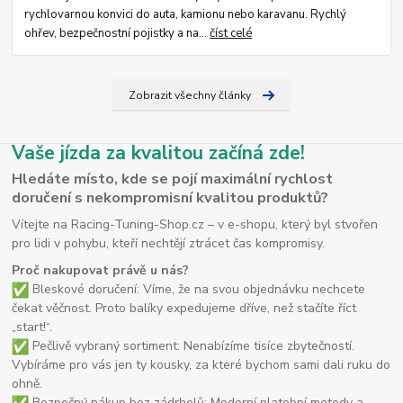
rychlovarnou konvici do auta, kamionu nebo karavanu. Rychlý
ohřev, bezpečnostní pojistky a na...
číst celé
Zobrazit všechny články
Vaše jízda za kvalitou začíná zde!
Hledáte místo, kde se pojí maximální rychlost
doručení s nekompromisní kvalitou produktů?
Vítejte na Racing-Tuning-Shop.cz – v e-shopu, který byl stvořen
pro lidi v pohybu, kteří nechtějí ztrácet čas kompromisy.
Proč nakupovat právě u nás?
Bleskové doručení: Víme, že na svou objednávku nechcete
čekat věčnost. Proto balíky expedujeme dříve, než stačíte říct
„start!“.
Pečlivě vybraný sortiment: Nenabízíme tisíce zbytečností.
Vybíráme pro vás jen ty kousky, za které bychom sami dali ruku do
ohně.
Bezpečný nákup bez zádrhelů: Moderní platební metody a