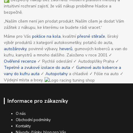
intuitivní rozhraní zajistí, že váš nákup proběhne hladce a
bezpečně.
„Naším cílem není jen prodat produkt. Naším cílem je dodat Vám
zážitek z nákupu, ke kterému se budete rádi vracet.“
Máme pro Vás
poklice na kola
, kvalitní
přesné stěrače
, široký
výběr produktů z kategorií autokosmetiky, potahů do auta,
autožárovky
, povinné výbavy,
heverů
, gumových koberců a van do
kufru, kanystrů a mnoho dalšího. Založeno v roce 2001 ✓
Ověřené recenze
✓ Rychlé odeslání ✓ Autodoplňky Praha ✓
Tepelné a zvukové izolace do auta
✓
Gumové auto koberce a
vany do kufru auta
✓
Autopotahy
a chladivé ✓ Fólie na auto ✓
Výdejní místa a boxy.
Informace pro zákazníky
O nás
Obchodní podmínky
Kontakty
Návody, články, blog pro Vás