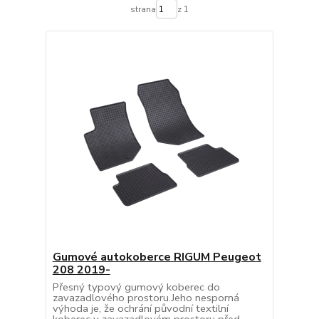
strana
z 1
Gumové autokoberce RIGUM Peugeot
208 2019-
Přesný typový gumový koberec do
zavazadlového prostoru.Jeho nesporná
výhoda je, že ochrání původní textilní