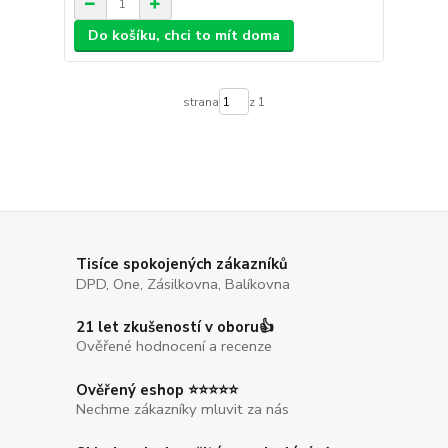
Do košíku, chci to mít doma
strana
z 1
Tisíce spokojených zákazníků
DPD, One, Zásilkovna, Balíkovna
21 let zkušeností v oboru👍
Ověřené hodnocení a recenze
Ověřený eshop ⭐⭐⭐⭐⭐
Nechme zákazníky mluvit za nás