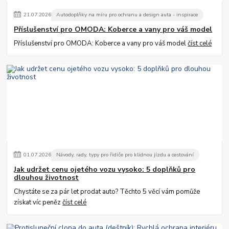
21
.
07
.
2026
Autodoplňky na míru pro ochranu a design auta - inspirace
Příslušenství pro OMODA: Koberce a vany pro váš model
Příslušenství pro OMODA: Koberce a vany pro váš model
číst celé
01
.
07
.
2026
Návody, rady, typy pro řidiče pro klidnou jízdu a cestování
Jak udržet cenu ojetého vozu vysoko: 5 doplňků pro
dlouhou životnost
Chystáte se za pár let prodat auto? Těchto 5 věcí vám pomůže
získat víc peněz
číst celé