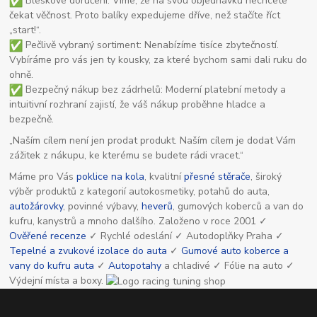
Bleskové doručení: Víme, že na svou objednávku nechcete
čekat věčnost. Proto balíky expedujeme dříve, než stačíte říct
„start!“.
Pečlivě vybraný sortiment: Nenabízíme tisíce zbytečností.
Vybíráme pro vás jen ty kousky, za které bychom sami dali ruku do
ohně.
Bezpečný nákup bez zádrhelů: Moderní platební metody a
intuitivní rozhraní zajistí, že váš nákup proběhne hladce a
bezpečně.
„Naším cílem není jen prodat produkt. Naším cílem je dodat Vám
zážitek z nákupu, ke kterému se budete rádi vracet.“
Máme pro Vás
poklice na kola
, kvalitní
přesné stěrače
, široký
výběr produktů z kategorií autokosmetiky, potahů do auta,
autožárovky
, povinné výbavy,
heverů
, gumových koberců a van do
kufru, kanystrů a mnoho dalšího. Založeno v roce 2001 ✓
Ověřené recenze
✓ Rychlé odeslání ✓ Autodoplňky Praha ✓
Tepelné a zvukové izolace do auta
✓
Gumové auto koberce a
vany do kufru auta
✓
Autopotahy
a chladivé ✓ Fólie na auto ✓
Výdejní místa a boxy.