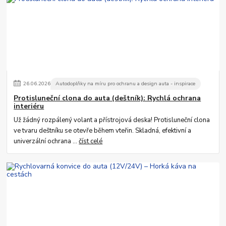
26
.
06
.
2026
Autodoplňky na míru pro ochranu a design auta - inspirace
Protisluneční clona do auta (deštník): Rychlá ochrana
interiéru
Už žádný rozpálený volant a přístrojová deska! Protisluneční clona
ve tvaru deštníku se otevře během vteřin. Skladná, efektivní a
univerzální ochrana ...
číst celé