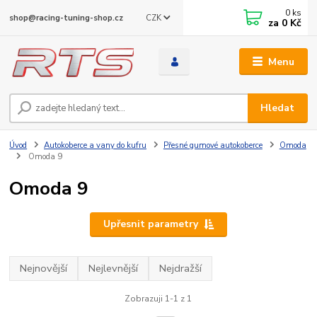
0
ks
CZK
shop@racing-tuning-shop.cz
za
0 Kč
Menu
Hledat
Úvod
Autokoberce a vany do kufru
Přesné gumové autokoberce
Omoda
Omoda 9
Omoda 9
Upřesnit parametry
Nejnovější
Nejlevnější
Nejdražší
Zobrazuji 1-1 z 1