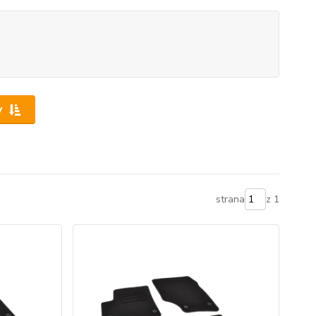
y
strana
z 1