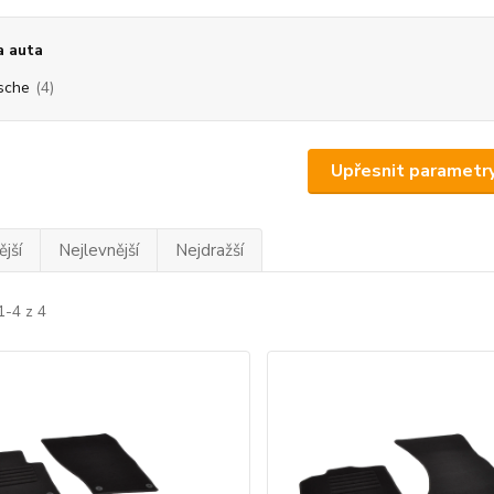
a auta
sche
(4)
Upřesnit parametr
jší
Nejlevnější
Nejdražší
1-4 z 4