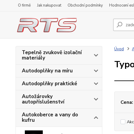
O firmě
Jak nakupovat
Obchodní podmínky
Hodnocení e
Úvod
A
Tepelně zvukově izolační
A
materiály
Typo
Autodoplňky na míru
Autodoplňky praktické
Autožárovky
autopříslušenství
Cena:
Autokoberce a vany do
kufru
Akc