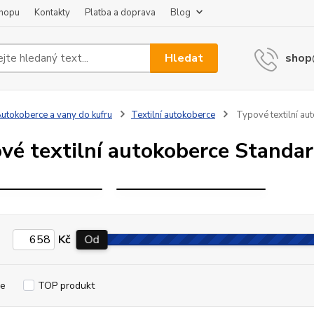
shopu
Kontakty
Platba a doprava
Blog
Hledat
shop
TYPOVÉ
TYPOVÉ
TEXTILNÍ
TEXTILNÍ
utokoberce a vany do kufru
Textilní autokoberce
Typové textilní au
UTOKOBERCE
AUTOKOBERCE
STANDARD
STANDARD
vé textilní autokoberce Standa
PORSCHE
PORSCHE
CAYENNE
MACAN
Kč
Od
e
TOP produkt