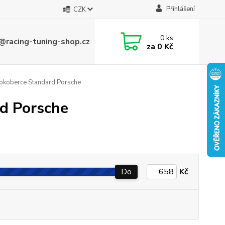
Přihlášení
CZK
0
ks
@racing-tuning-shop.cz
za
0 Kč
tokoberce Standard Porsche
rd Porsche
Do
Kč