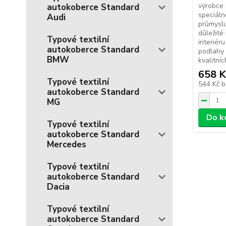
výrobce 
autokoberce Standard
speciál
Audi
průmyslu
důležité
Typové textilní
interiér
autokoberce Standard
podlahy 
BMW
kvalitníc
658 K
Typové textilní
544 Kč
b
autokoberce Standard
MG
Do k
Typové textilní
autokoberce Standard
Mercedes
Typové textilní
autokoberce Standard
Dacia
Typové textilní
autokoberce Standard