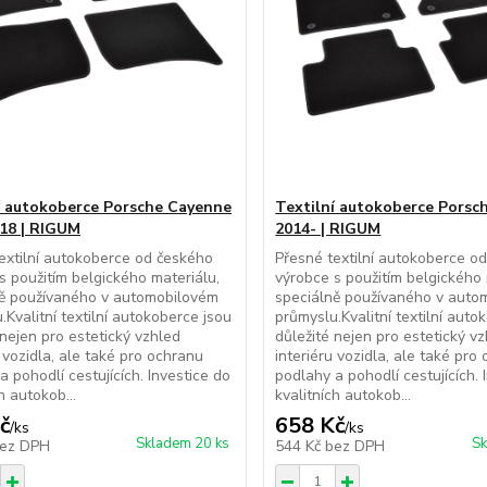
í autokoberce Porsche Cayenne
Textilní autokoberce Porsc
18 | RIGUM
2014- | RIGUM
extilní autokoberce od českého
Přesné textilní autokoberce o
s použitím belgického materiálu,
výrobce s použitím belgického 
ně používaného v automobilovém
speciálně používaného v auto
.Kvalitní textilní autokoberce jsou
průmyslu.Kvalitní textilní auto
 nejen pro estetický vzhled
důležité nejen pro estetický v
u vozidla, ale také pro ochranu
interiéru vozidla, ale také pro
a pohodlí cestujících. Investice do
podlahy a pohodlí cestujících. 
h autokob...
kvalitních autokob...
č
658 Kč
/
ks
/
ks
Skladem 20 ks
Sk
ez DPH
544 Kč
bez DPH