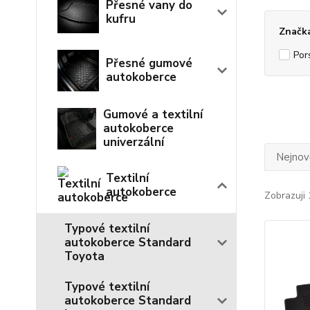
Přesné vany do
kufru
Značk
Por
Přesné gumové
autokoberce
Gumové a textilní
autokoberce
univerzální
Nejnově
Textilní
autokoberce
Zobrazuji 
Typové textilní
autokoberce Standard
Toyota
Typové textilní
autokoberce Standard