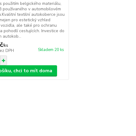
s použitím belgického materiálu,
ně používaného v automobilovém
.Kvalitní textilní autokoberce jsou
 nejen pro estetický vzhled
u vozidla, ale také pro ochranu
a pohodlí cestujících. Investice do
h autokob...
č
/
ks
Skladem 20 ks
ez DPH
ošíku, chci to mít doma