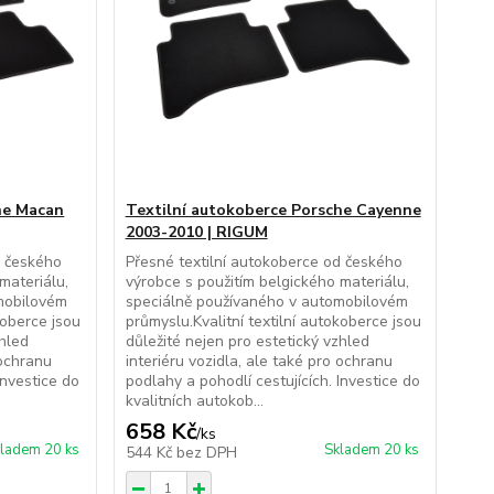
he Macan
Textilní autokoberce Porsche Cayenne
2003-2010 | RIGUM
d českého
Přesné textilní autokoberce od českého
materiálu,
výrobce s použitím belgického materiálu,
mobilovém
speciálně používaného v automobilovém
koberce jsou
průmyslu.Kvalitní textilní autokoberce jsou
zhled
důležité nejen pro estetický vzhled
 ochranu
interiéru vozidla, ale také pro ochranu
Investice do
podlahy a pohodlí cestujících. Investice do
kvalitních autokob...
658 Kč
/
ks
ladem 20 ks
Skladem 20 ks
544 Kč
bez DPH