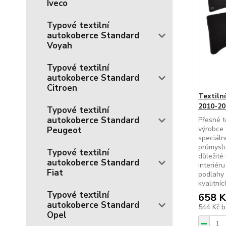
Iveco
Typové textilní
autokoberce Standard
Voyah
Typové textilní
autokoberce Standard
Citroen
Textiln
2010-20
Typové textilní
autokoberce Standard
Přesné t
výrobce 
Peugeot
speciál
průmyslu
Typové textilní
důležité
autokoberce Standard
interiér
Fiat
podlahy 
kvalitníc
Typové textilní
658 K
autokoberce Standard
544 Kč
b
Opel