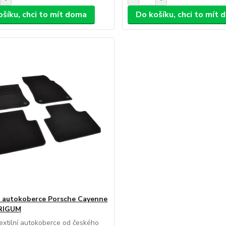
ošíku, chci to mít doma
Do košíku, chci to mít
í autokoberce Porsche Cayenne
 RIGUM
extilní autokoberce od českého