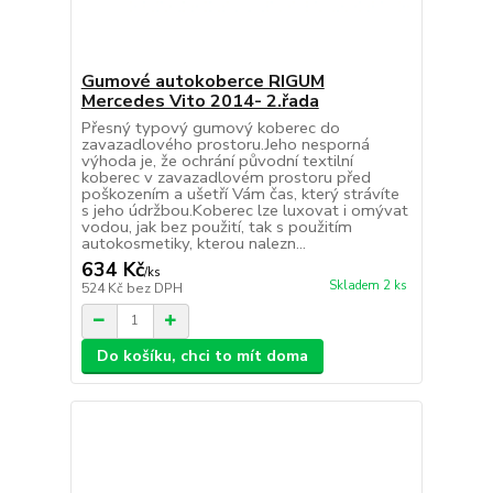
Gumové autokoberce RIGUM
Mercedes Vito 2014- 2.řada
Přesný typový gumový koberec do
zavazadlového prostoru.Jeho nesporná
výhoda je, že ochrání původní textilní
koberec v zavazadlovém prostoru před
poškozením a ušetří Vám čas, který strávíte
s jeho údržbou.Koberec lze luxovat i omývat
vodou, jak bez použití, tak s použitím
autokosmetiky, kterou nalezn...
634 Kč
/
ks
Skladem 2 ks
524 Kč
bez DPH
Do košíku, chci to mít doma