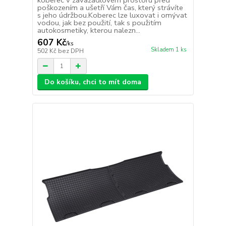
koberec v zavazadlovém prostoru před
poškozením a ušetří Vám čas, který strávíte
s jeho údržbou.Koberec lze luxovat i omývat
vodou, jak bez použití, tak s použitím
autokosmetiky, kterou nalezn...
607 Kč
/
ks
Skladem 1 ks
502 Kč
bez DPH
Do košíku, chci to mít doma