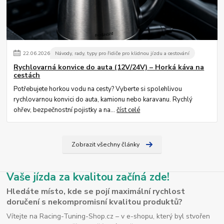
22
.
06
.
2026
Návody, rady, typy pro řidiče pro klidnou jízdu a cestování
Rychlovarná konvice do auta (12V/24V) – Horká káva na
cestách
Potřebujete horkou vodu na cesty? Vyberte si spolehlivou
rychlovarnou konvici do auta, kamionu nebo karavanu. Rychlý
ohřev, bezpečnostní pojistky a na...
číst celé
Zobrazit všechny články
Vaše jízda za kvalitou začíná zde!
Hledáte místo, kde se pojí maximální rychlost
doručení s nekompromisní kvalitou produktů?
Vítejte na Racing-Tuning-Shop.cz – v e-shopu, který byl stvořen