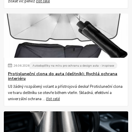
získat víc peněz
číst celé
26
.
06
.
2026
Autodoplňky na míru pro ochranu a design auta - inspirace
Protisluneční clona do auta (deštník): Rychlá ochrana
interiéru
Už žádný rozpálený volant a přístrojová deska! Protisluneční clona
ve tvaru deštníku se otevře během vteřin. Skladná, efektivní a
univerzální ochrana ...
číst celé