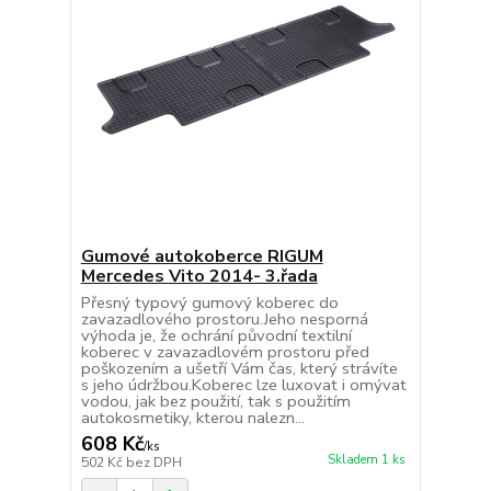
Gumové autokoberce RIGUM
Mercedes Vito 2014- 3.řada
Přesný typový gumový koberec do
zavazadlového prostoru.Jeho nesporná
výhoda je, že ochrání původní textilní
koberec v zavazadlovém prostoru před
poškozením a ušetří Vám čas, který strávíte
s jeho údržbou.Koberec lze luxovat i omývat
vodou, jak bez použití, tak s použitím
autokosmetiky, kterou nalezn...
608 Kč
/
ks
Skladem 1 ks
502 Kč
bez DPH