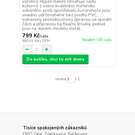
výrobce Rigum.Balení obsahuje sadu
koberců z velice kvalitního materiálu
odolného proti opotřebení.Autorohože jsou
snadno udržovatelné bez podílu PVC,
vybaveny protiskluzovou úpravou ve spodní
části a přípravou na fixační šrouby, pokud
jsou na daném modelu instal...
799 Kč
/
sada
Skladem 100 sada
660 Kč
bez DPH
Do košíku, chci to mít doma
strana
z 1
Tisíce spokojených zákazníků
DPD, One, Zásilkovna, Balíkovna