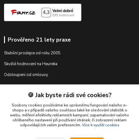
Prověřeno 21 lety praxe
Stabilní prodejce od roku 2005
Skvělé hodnocení na Heureka
Odstoupeni od smlouvy
🍪 Jak byste rádi své cookies?
Kontakty
Soubory cookies používáme ke správnému fungování našeho e-
shopu a v případě vašeho souhlasu také ke sledování statistik o
webu, měření efektivity reklamních kampaní, zapamatování vašeho
shop@racing-tuning-shop.cz
oblíbeného nastavení při používání stránek, či zobrazení reklam
odpovídajících vašim preferencím.
Více k využití cookies