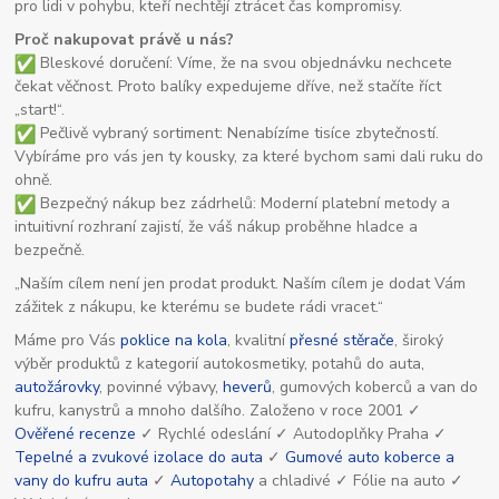
pro lidi v pohybu, kteří nechtějí ztrácet čas kompromisy.
Proč nakupovat právě u nás?
Bleskové doručení: Víme, že na svou objednávku nechcete
čekat věčnost. Proto balíky expedujeme dříve, než stačíte říct
„start!“.
Pečlivě vybraný sortiment: Nenabízíme tisíce zbytečností.
Vybíráme pro vás jen ty kousky, za které bychom sami dali ruku do
ohně.
Bezpečný nákup bez zádrhelů: Moderní platební metody a
intuitivní rozhraní zajistí, že váš nákup proběhne hladce a
bezpečně.
„Naším cílem není jen prodat produkt. Naším cílem je dodat Vám
zážitek z nákupu, ke kterému se budete rádi vracet.“
Máme pro Vás
poklice na kola
, kvalitní
přesné stěrače
, široký
výběr produktů z kategorií autokosmetiky, potahů do auta,
autožárovky
, povinné výbavy,
heverů
, gumových koberců a van do
kufru, kanystrů a mnoho dalšího. Založeno v roce 2001 ✓
Ověřené recenze
✓ Rychlé odeslání ✓ Autodoplňky Praha ✓
Tepelné a zvukové izolace do auta
✓
Gumové auto koberce a
vany do kufru auta
✓
Autopotahy
a chladivé ✓ Fólie na auto ✓