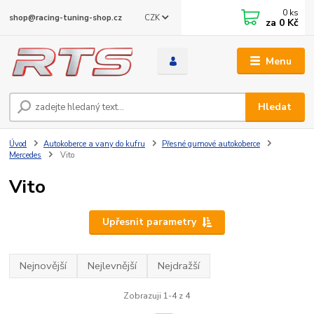
0
ks
CZK
shop@racing-tuning-shop.cz
za
0 Kč
Menu
Hledat
Úvod
Autokoberce a vany do kufru
Přesné gumové autokoberce
Mercedes
Vito
Vito
Upřesnit parametry
Nejnovější
Nejlevnější
Nejdražší
Zobrazuji 1-4 z 4