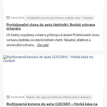
26
.
06
.
2026
Autodoplňky na míru pro ochranu a design auta - inspirace
Protisluneční clona do auta (deštník): Rychlá ochrana
interiéru
Už žádný rozpálený volant a přístrojová deska! Protisluneční clona
ve tvaru deštníku se otevře během vteřin. Skladná, efektivní a
univerzální ochrana ...
číst celé
22
.
06
.
2026
Návody, rady, typy pro řidiče pro klidnou jízdu a cestování
Rychlovarná konvice do auta (12V/24V) – Horká káva na