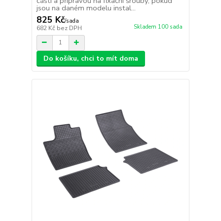
části a přípravou na fixační šrouby, pokud
jsou na daném modelu instal...
825 Kč
/
sada
Skladem 100 sada
682 Kč
bez DPH
Do košíku, chci to mít doma