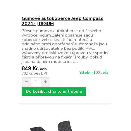
Gumové autokoberce Jeep Compass
2021- | RIGUM
Přesné gumové autokoberce od českého
výrobce Rigum.Balení obsahuje sadu
koberců z velice kvalitního materiálu
odolného proti opotřebení.Autorohože jsou
snadno udržovatelné bez podílu PVC,
vybaveny protiskluzovou úpravou ve spodní
části a přípravou na fixační šrouby, pokud
jsou na daném modelu instal...
849 Kč
/
sada
Skladem 100 sada
702 Kč
bez DPH
Do košíku, chci to mít doma