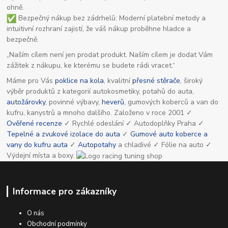
ohně.
Bezpečný nákup bez zádrhelů: Moderní platební metody a
intuitivní rozhraní zajistí, že váš nákup proběhne hladce a
bezpečně.
„Naším cílem není jen prodat produkt. Naším cílem je dodat Vám
zážitek z nákupu, ke kterému se budete rádi vracet.“
Máme pro Vás
poklice na kola
, kvalitní
přesné stěrače
, široký
výběr produktů z kategorií autokosmetiky, potahů do auta,
autožárovky
, povinné výbavy,
heverů
, gumových koberců a van do
kufru, kanystrů a mnoho dalšího. Založeno v roce 2001 ✓
Ověřené recenze
✓ Rychlé odeslání ✓ Autodoplňky Praha ✓
Tepelné a zvukové izolace do auta
✓
Gumové auto koberce a
vany do kufru auta
✓
Autopotahy
a chladivé ✓ Fólie na auto ✓
Výdejní místa a boxy.
Informace pro zákazníky
O nás
Obchodní podmínky