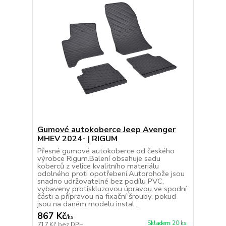
Gumové autokoberce Jeep Avenger
MHEV 2024- | RIGUM
Přesné gumové autokoberce od českého
výrobce Rigum.Balení obsahuje sadu
koberců z velice kvalitního materiálu
odolného proti opotřebení.Autorohože jsou
snadno udržovatelné bez podílu PVC,
vybaveny protiskluzovou úpravou ve spodní
části a přípravou na fixační šrouby, pokud
jsou na daném modelu instal...
867 Kč
/
ks
Skladem 20 ks
717 Kč
bez DPH