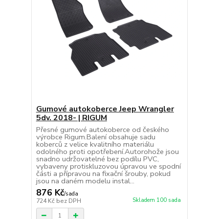
Gumové autokoberce Jeep Wrangler
5dv. 2018- | RIGUM
Přesné gumové autokoberce od českého
výrobce Rigum.Balení obsahuje sadu
koberců z velice kvalitního materiálu
odolného proti opotřebení.Autorohože jsou
snadno udržovatelné bez podílu PVC,
vybaveny protiskluzovou úpravou ve spodní
části a přípravou na fixační šrouby, pokud
jsou na daném modelu instal...
876 Kč
/
sada
Skladem 100 sada
724 Kč
bez DPH