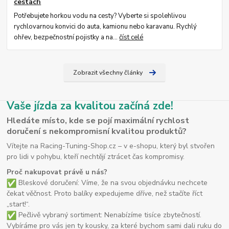
cestách
Potřebujete horkou vodu na cesty? Vyberte si spolehlivou
rychlovarnou konvici do auta, kamionu nebo karavanu. Rychlý
ohřev, bezpečnostní pojistky a na...
číst celé
Zobrazit všechny články
Vaše jízda za kvalitou začíná zde!
Hledáte místo, kde se pojí maximální rychlost
doručení s nekompromisní kvalitou produktů?
Vítejte na Racing-Tuning-Shop.cz – v e-shopu, který byl stvořen
pro lidi v pohybu, kteří nechtějí ztrácet čas kompromisy.
Proč nakupovat právě u nás?
Bleskové doručení: Víme, že na svou objednávku nechcete
čekat věčnost. Proto balíky expedujeme dříve, než stačíte říct
„start!“.
Pečlivě vybraný sortiment: Nenabízíme tisíce zbytečností.
Vybíráme pro vás jen ty kousky, za které bychom sami dali ruku do