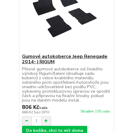
Gumové autokoberce Jeep Renegade
2014- | RIGUM
Přesné gumové autokoberce od českého
výrobce Rigum.Balení obsahuje sadu
koberců z velice kvalitního materiálu
odolného proti opotřebení.Autorohože jsou
snadno udržovatelné bez podílu PVC,
vybaveny protiskluzovou úpravou ve spodní
části a přípravou na fixační šrouby, pokud
jsou na daném modelu instal...
806 Kč
/
sada
Skladem 100 sada
666 Kč
bez DPH
Do košíku, chci to mít doma