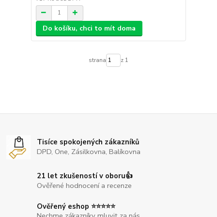
Do košíku, chci to mít doma
strana
z 1
Tisíce spokojených zákazníků
DPD, One, Zásilkovna, Balíkovna
21 let zkušeností v oboru👍
Ověřené hodnocení a recenze
Ověřený eshop ⭐⭐⭐⭐⭐
Nechme zákazníky mluvit za nás