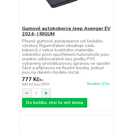
Gumové autokoberce Jeep Avenger EV
2024- | RIGUM
Přesné gumové autokoberce od českého
výrobce Rigum.Balení obsahuje sadu
koberců z velice kvalitního materiálu
odolného proti opotřebení.Autorohože jsou
snadno udržovatelné bez podílu PVC,
vybaveny protiskluzovou úpravou ve spodní
části a přípravou na fixační šrouby, pokud
jsou na daném modelu instal...
777 Kč
/
ks
Skladem 20 ks
642 Kč
bez DPH
Do košíku, chci to mít doma