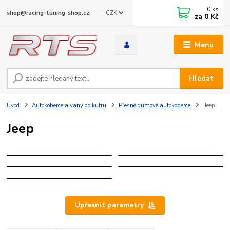
0
ks
CZK
shop@racing-tuning-shop.cz
za
0 Kč
Menu
Hledat
Úvod
Autokoberce a vany do kufru
Přesné gumové autokoberce
Jeep
Jeep
GRAND
WRANGLER
CHEROKEE
RENEGADE
COMPASS
JEEP
AVENGER
Upřesnit parametry