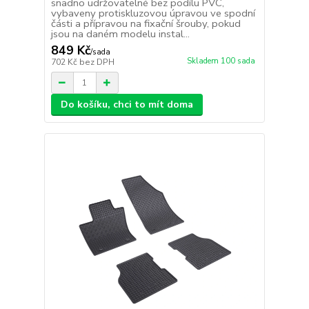
snadno udržovatelné bez podílu PVC,
vybaveny protiskluzovou úpravou ve spodní
části a přípravou na fixační šrouby, pokud
jsou na daném modelu instal...
849 Kč
/
sada
Skladem 100 sada
702 Kč
bez DPH
Do košíku, chci to mít doma